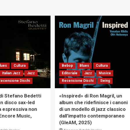
lues
Cultura
Bebop
Blues
Cultura
Italian Jazz
Jazz
Editoriale
Jazz
Musica
Recensione Dischi
Recensione Dischi
Swing
 di Stefano Bedetti
«Inspired» di Ron Magril, un
un disco sax-led
album che ridefinisce i canoni
za espressiva non
di un modello di jazz classico
Encore Music,
dall’impatto contemporaneo
(GleAM, 2025)