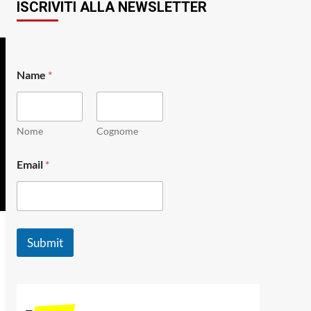
ISCRIVITI ALLA NEWSLETTER
Name
*
Nome
Cognome
*
Email
*
*
E
m
a
i
l
Submit