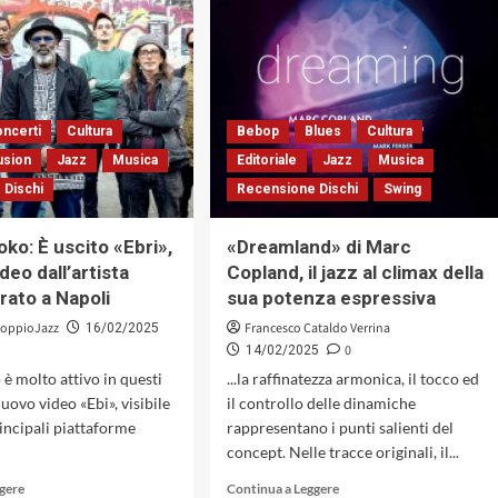
alti
Elvin
gli
Jones,
arbusti
1971
del
jazz
mondiale
ncerti
Cultura
Bebop
Blues
Cultura
usion
Jazz
Musica
Editoriale
Jazz
Musica
 Dischi
Recensione Dischi
Swing
ko: È uscito «Ebri»,
«Dreamland» di Marc
ideo dall’artista
Copland, il jazz al climax della
rato a Napoli
sua potenza espressiva
DoppioJazz
Francesco Cataldo Verrina
16/02/2025
0
14/02/2025
 è molto attivo in questi
...la raffinatezza armonica, il tocco ed
nuovo video «Ebi», visibile
il controllo delle dinamiche
rincipali piattaforme
rappresentano i punti salienti del
concept. Nelle tracce originali, il...
Leggi
Leggi
ggere
Continua a Leggere