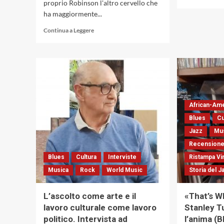
proprio Robinson l'altro cervello che
ha maggiormente...
Leggi
Continua a Leggere
di
più
su
Smokey
Robinson,
personaggio
chiave
per
African-Am
l’evoluzione
Blues
Cu
del
Jazz
Mu
moderno
soul.
Recensione
Amato
Blues
Cultura
Interviste
Ristampa Vi
da
Musica
Rock
World Music
Storia del J
Bob
Dylan
e
L’ascolto come arte e il
«That’s Wh
dai
lavoro culturale come lavoro
Stanley Tu
Beatles,
politico. Intervista ad
l’anima (
compie