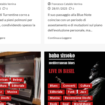
ataldo Verrina
Francesco Cataldo Verrina
0
0
5
28/01/2025
di Turrentine corre a
Il suo passaggio alla Blue Note
ed a pieni polmoni per
coincise con un periodo di
m, condividendo spesso la
assestamento e di mutazioni sul piano
dell’evoluzione personale, ma...
Leggi
Leggi
ggere
Continua a Leggere
di
di
più
più
su
su
«That’s
Sonny
Where
Rollins,
It’s
Vol.1
At»
e
di
Vol.2,
Stanley
due
erican
Bebop
Turrentine,
capolavori
ltura
Editoriale
Blues
Concerti
Cultura
il
di
jazz
sangue
zz
Musica
Editoriale
Funk
Jazz
con
Blue
 Dischi
Musica
Recensione Dischi
l’anima
(Note)
(Blue
nile
Rock
Soul
World Music