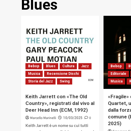
Blues
Bebop
Blues
Cultura
Jazz
Bebop
B
Musica
Recensione Dischi
Editoriale
Storia del Jazz
Swing
Musica
Keith Jarrett con «The Old
«Fragile»
Country», registrati dal vivo al
Quartet, 
Deer Head Inn (ECM, 1992)
dalla for
comune (
Marcello Marinelli
0
10/03/2025
2025)
Keith Jarrett è un nome su cui tutti