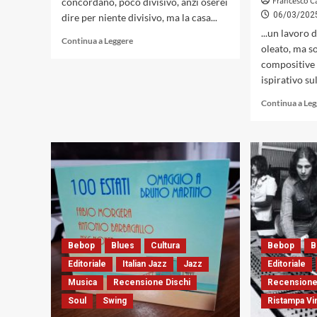
Francesco C
concordano, poco divisivo, anzi oserei
06/03/202
dire per niente divisivo, ma la casa...
...un lavoro 
Leggi
Continua a Leggere
oleato, ma s
di
compositive 
più
su
ispirativo sul
Keith
Continua a Le
Jarrett
con
«The
Old
Country»,
registrati
dal
vivo
al
Deer
Head
Bebop
Blues
Cultura
Bebop
B
Inn
Editoriale
Italian Jazz
Jazz
Editoriale
(ECM,
1992)
Musica
Recensione Dischi
Recensione
Soul
Swing
Ristampa Vi