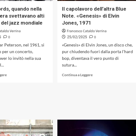
comune
di
ds, quando nella
Il capolavoro dell’altra Blue
(Encore
jazz
era svettavano alti
Note. «Genesis» di Elvin
Music,
classico
i del jazz mondiale
Jones, 1971
2025)
dall’impatto
contemporaneo
ataldo Verrina
Francesco Cataldo Verrina
(GleAM,
0
0
5
25/02/2025
2025)
 Peterson, nel 1961, si
«Genesis» di Elvin Jones, un disco che,
o per un concerto,
pur chiudendo fuori dalla porta l'hard
er lo invitò nella sua
bop, diventava il vero punto di
...
sutura...
Leggi
Leggi
ggere
Continua a Leggere
di
di
più
più
su
su
MPS
Il
Records,
capolavoro
quando
dell’altra
nella
Blue
Foresta
Note.
Nera
«Genesis»
svettavano
di