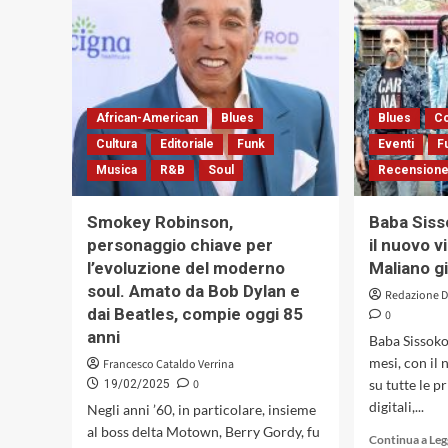
/
Omaggio
a
Bruno
Martino»
di
Fabio
African-American
Blues
Blues
Co
Morgera
Cultura
Editoriale
Funk
Eventi
F
Antonio
Musica
R&B
Soul
Recensione
Barbagallo
NYC
Nonet.
Smokey Robinson,
Baba Sisso
Il
personaggio chiave per
il nuovo v
pianista-
l’evoluzione del moderno
Maliano gi
crooner
romano
soul. Amato da Bob Dylan e
Redazione 
ricollocato
dai Beatles, compie oggi 85
0
nel
anni
Baba Sissoko
suo
mesi, con il 
naturale
Francesco Cataldo Verrina
alveo
0
su tutte le p
19/02/2025
jazzistico
digitali,...
Negli anni ’60, in particolare, insieme
al boss delta Motown, Berry Gordy, fu
Continua a Le