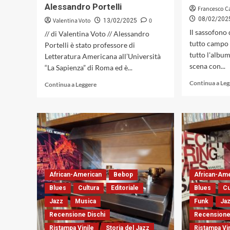
oggi
Alessandro Portelli
Francesco C
85
08/02/202
Valentina Voto
0
13/02/2025
anni
Il sassofono 
// di Valentina Voto // Alessandro
tutto campo 
Portelli è stato professore di
tutto l'albu
Letteratura Americana all’Università
scena con...
“La Sapienza” di Roma ed è...
Leggi
Continua a Le
Continua a Leggere
di
più
su
L’ascolto
come
arte
e
il
lavoro
African-American
Bebop
African-Am
culturale
Blues
Cultura
Editoriale
Blues
Cu
come
lavoro
Jazz
Musica
Funk
Ja
politico.
Recensione Dischi
Recensione
Intervista
Ristampa Vinile
Storia del Jazz
Ristampa Vi
ad