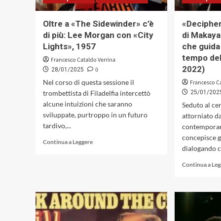
Alessandro
Portelli
Oltre a «The Sidewinder» c’è
«Deciphe
di più: Lee Morgan con «City
di Makaya
Lights», 1957
che guida
tempo del
Francesco Cataldo Verrina
2022)
0
28/01/2025
Nel corso di questa sessione il
Francesco C
trombettista di Filadelfia intercettò
25/01/202
alcune intuizioni che saranno
Seduto al cen
sviluppate, purtroppo in un futuro
attorniato d
tardivo,...
contempora
concepisce g
Leggi
Continua a Leggere
dialogando co
di
più
Continua a Le
su
Oltre
a
«The
Sidewinder»
c’è