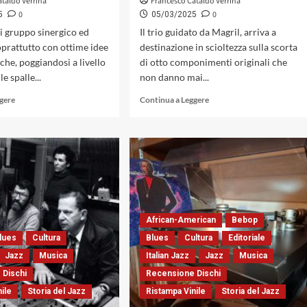
ataldo Verrina
Francesco Cataldo Verrina
0
0
5
05/03/2025
di gruppo sinergico ed
Il trio guidato da Magril, arriva a
oprattutto con ottime idee
destinazione in scioltezza sulla scorta
che, poggiandosi a livello
di otto componimenti originali che
le spalle...
non danno mai...
Leggi
Leggi
ggere
Continua a Leggere
di
di
più
più
su
su
«Fragile»
«Inspired»
di
di
Stefano
Ron
Bedetti
Magril,
Quartet,
un
un
album
African-American
Bebop
disco
che
lues
Cultura
Blues
Cultura
Editoriale
sax-
ridefinisce
led
i
Jazz
Musica
Italian Jazz
Jazz
Musica
dalla
canoni
 Dischi
Recensione Dischi
forza
di
nile
Storia del Jazz
Ristampa Vinile
Storia del Jazz
espressiva
un
non
modello