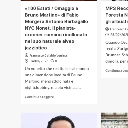
«100 Estati / Omaggio a
MPS Recor
Bruno Martino» di Fabio
Foresta N
Morgera Antonio Barbagallo
gli arbust
NYC Nonet. Il pianista-
Francesco C
crooner romano ricollocato
28/02/202
nel suo naturale alveo
Quando Oscar
jazzistico
recò a Zurig
Brunner-Schw
Francesco Cataldo Verrina
dimora, per il
0
04/03/2025
Un nonetto che restituisce al mondo
Continua a Le
una dimensione inedita di Bruno
Martino, meno sdolcinata e
nightclubbing, ma più vicina al...
Leggi
Continua a Leggere
di
più
su
«100
Estati