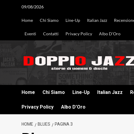
Vai
09/08/2026
al
contenuto
Home
Chi Siamo
Line-Up
Italian Jazz
Recension
Eventi
Contatti
Privacy Policy
Albo D’Oro
DOPPIO JAZZ STORIE DI UOMINI & DISCHI
Home
Chi Siamo
Line-Up
Italian Jazz
R
Privacy Policy
Albo D’Oro
HOME
BLUES
PAGINA 3