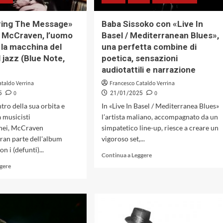
Note,
1962)
ring The Message»
Baba Sissoko con «Live In
 McCraven, l’uomo
Basel / Mediterranean Blues»,
 la macchina del
una perfetta combine di
 jazz (Blue Note,
poetica, sensazioni
audiotattili e narrazione
ataldo Verrina
Francesco Cataldo Verrina
0
0
5
21/01/2025
tro della sua orbita e
In «Live In Basel / Mediterranea Blues»
a musicisti
l’artista maliano, accompagnato da un
nei, McCraven
simpatetico line-up, riesce a creare un
ran parte dell'album
vigoroso set,...
n i (defunti)...
Leggi
Continua a Leggere
di
Leggi
ggere
più
di
su
più
Baba
su
Sissoko
«Deciphering
con
The
«Live
Message»