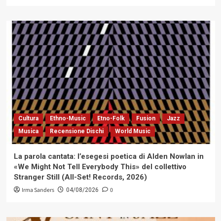
Cultura
Ethno-Music
Etno-Folk
Fusion
Jazz
Musica
Recensione Dischi
World Music
La parola cantata: l’esegesi poetica di Alden Nowlan in
«We Might Not Tell Everybody This» del collettivo
Stranger Still (All-Set! Records, 2026)
Irma Sanders
0
04/08/2026