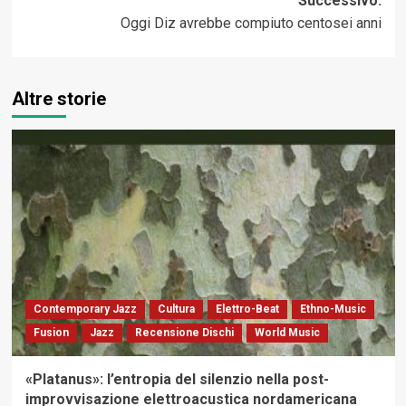
Successivo:
Oggi Diz avrebbe compiuto centosei anni
Altre storie
Contemporary Jazz
Cultura
Elettro-Beat
Ethno-Music
Fusion
Jazz
Recensione Dischi
World Music
«Platanus»: l’entropia del silenzio nella post-
improvvisazione elettroacustica nordamericana