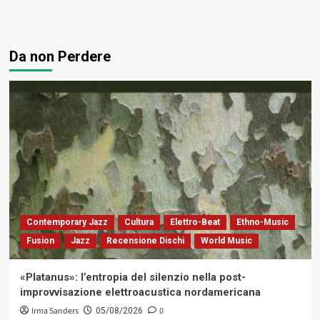
Da non Perdere
Contemporary Jazz
Cultura
Elettro-Beat
Ethno-Music
Fusion
Jazz
Recensione Dischi
World Music
«Platanus»: l’entropia del silenzio nella post-
improvvisazione elettroacustica nordamericana
Irma Sanders
0
05/08/2026