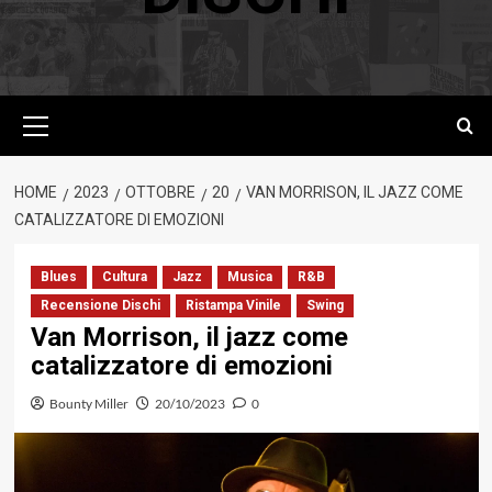
Menu
principale
HOME
2023
OTTOBRE
20
VAN MORRISON, IL JAZZ COME
CATALIZZATORE DI EMOZIONI
Blues
Cultura
Jazz
Musica
R&B
Recensione Dischi
Ristampa Vinile
Swing
Van Morrison, il jazz come
catalizzatore di emozioni
Bounty Miller
20/10/2023
0