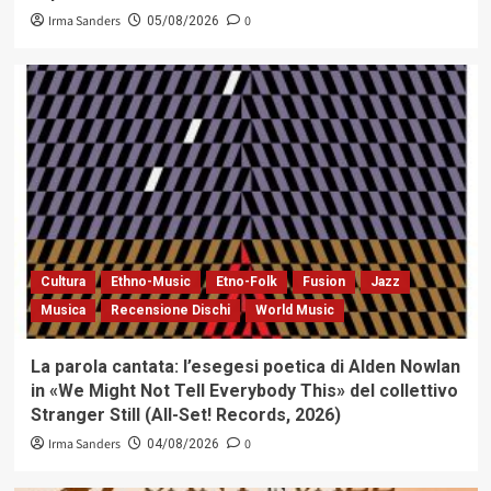
Irma Sanders
0
05/08/2026
Cultura
Ethno-Music
Etno-Folk
Fusion
Jazz
Musica
Recensione Dischi
World Music
La parola cantata: l’esegesi poetica di Alden Nowlan
in «We Might Not Tell Everybody This» del collettivo
Stranger Still (All-Set! Records, 2026)
Irma Sanders
0
04/08/2026