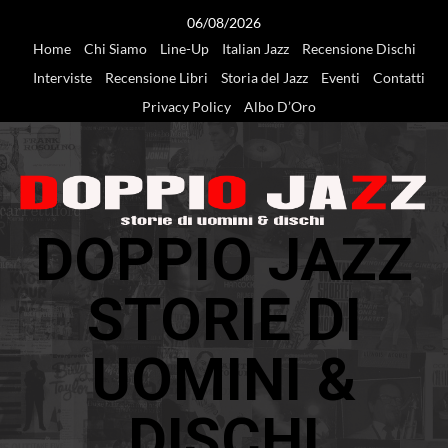
Vai
06/08/2026
al
Home
Chi Siamo
Line-Up
Italian Jazz
Recensione Dischi
contenuto
Interviste
Recensione Libri
Storia del Jazz
Eventi
Contatti
Privacy Policy
Albo D’Oro
DOPPIO JAZZ
STORIE DI
UOMINI &
DISCHI