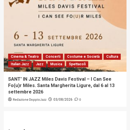
Cinema & Teatro
Concerti
Costume e Società
Cultura
Italian Jazz
Jazz
Musica
Spettacoli
SANT’ IN JAZZ Miles Davis Festival – I Can See
Fo(u)r Miles. Santa Margherita Ligure, dal 6 al 13
settembre 2026
Redazione DoppioJazz
0
03/08/2026