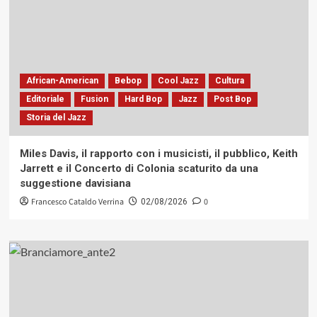
African-American
Bebop
Cool Jazz
Cultura
Editoriale
Fusion
Hard Bop
Jazz
Post Bop
Storia del Jazz
Miles Davis, il rapporto con i musicisti, il pubblico, Keith
Jarrett e il Concerto di Colonia scaturito da una
suggestione davisiana
Francesco Cataldo Verrina
0
02/08/2026