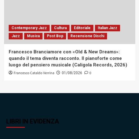
Contemporary Jazz
Cultura
Editoriale
Italian Jazz
Jazz
Musica
Post Bop
Recensione Dischi
Francesco Branciamore con «Old & New Dreams»:
quando il tema diventa racconto. Il pianoforte come
luogo del pensiero musicale (Caligola Records, 2026)
Francesco Cataldo Verrina
0
01/08/2026
LIBRI IN EVIDENZA