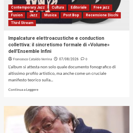
con
«Illune»
Contemporary Jazz
Cultura
Editoriale
Free jazz
(Dodicilune,
Fusion
Jazz
Musica
Post Bop
Recensione Dischi
2026)
Third Stream
Impalcature elettroacustiche e conduction
collettiva: il sincretismo formale di «Volume»
dell’Ensemble Infini
Francesco Cataldo Verrina
0
07/08/2026
L'album si attesta non solo quale documento fonografico di
altissimo profilo artistico, ma anche come un cruciale
manifesto teorico sulla...
Leggi
Continua a Leggere
di
più
su
Impalcature
elettroacustiche
e
conduction