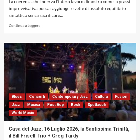
La coerenza che innerva l'intero lavoro dimostra come la prassi
improvvisativa possa raggiungere vette di assoluto equilibrio
sintattico senza sacrificare...
Leggi
Continua a Leggere
di
più
su
La
rigenerazione
shorteriana,
la
sottrazione
strutturale
e
il
silenzio
Blues
Concerti
Contemporary Jazz
Cultura
Fusion
plastico
Jazz
Musica
Post Bop
Rock
Spettacoli
in
World Music
«Infant
Eyes»
di
Casa del Jazz, 16 Luglio 2026, la Santissima Trinità,
Gigi
il Bill Frisell Trio + Greg Tardy
Sella