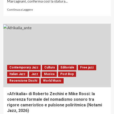
Marcagnani, conferma così la statura...
Leggi
Continua a Leggere
di
più
su
Il
concerto
di
Frankie
Hi-
Nrg
MC,
a
Pietrafitta-
Contemporary Jazz
Cultura
Editoriale
Free jazz
Perugia,
Italian Jazz
Jazz
Musica
Post Bop
una
Recensione Dischi
World Music
pagina
di
storia
«Afrikalia» di Roberto Zechini e Mike Rossi: la
del
coerenza formale del nomadismo sonoro tra
rap
rigore cameristico e pulsione poliritmica (Notami
italiano
Jazz, 2026)
riletta