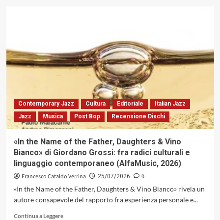
che
su
restano
La
a
«longa
casa
manus»
senza
di
lavoro
Bill
Frisell
nell’evoluzione
chitarristica
del
Novecento
Contemporary Jazz
Cultura
Editoriale
Italian Jazz
e
Jazz
Musica
Post Bop
Recensione Dischi
oltre
«In the Name of the Father, Daughters & Vino
Bianco» di Giordano Grossi: fra radici culturali e
linguaggio contemporaneo (AlfaMusic, 2026)
Francesco Cataldo Verrina
0
25/07/2026
«In the Name of the Father, Daughters & Vino Bianco» rivela un
autore consapevole del rapporto fra esperienza personale e...
Leggi
Continua a Leggere