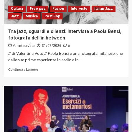
il
tema
Cultura
Free jazz
Fusion
Interviste
Italian Jazz
diventa
Jazz
Musica
Post Bop
racconto.
Il
pianoforte
Tra jazz, sguardi e silenzi. Intervista a Paola Bensi,
come
fotografa dell’in between
luogo
del
Valentina Voto
0
31/07/2026
pensiero
// di Valentina Voto // Paola Bensi è una fotografa milanese, che
musicale
dalle sue prime esperienze in radio e in...
(Caligola
Records,
Leggi
Continua a Leggere
2026)
di
più
su
Tra
jazz,
sguardi
e
silenzi.
Intervista
a
Paola