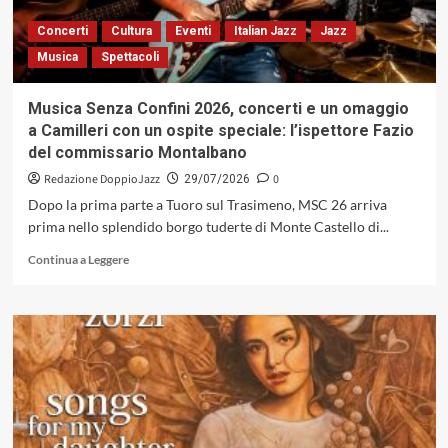
Concerti
Cultura
Eventi
Italian Jazz
Jazz
Musica
Spettacoli
Musica Senza Confini 2026, concerti e un omaggio
a Camilleri con un ospite speciale: l’ispettore Fazio
del commissario Montalbano
Redazione DoppioJazz
0
29/07/2026
Dopo la prima parte a Tuoro sul Trasimeno, MSC 26 arriva
prima nello splendido borgo tuderte di Monte Castello di...
Leggi
Continua a Leggere
di
più
su
Musica
Senza
Confini
2026,
concerti
e
un