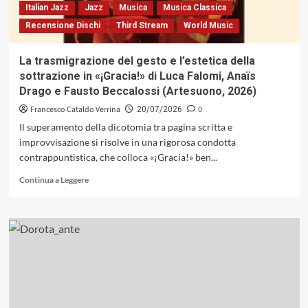
e
Italian Jazz
Jazz
Musica
Musica Classica
culture
Recensione Dischi
Third Stream
World Music
amerindie
(Gutenberg
Music,
La trasmigrazione del gesto e l’estetica della
2026)
sottrazione in «¡Gracia!» di Luca Falomi, Anaïs
Drago e Fausto Beccalossi (Artesuono, 2026)
Francesco Cataldo Verrina
0
20/07/2026
Il superamento della dicotomia tra pagina scritta e
improvvisazione si risolve in una rigorosa condotta
contrappuntistica, che colloca «¡Gracia!» ben...
Leggi
Continua a Leggere
di
più
su
La
trasmigrazione
del
gesto
e
l’estetica