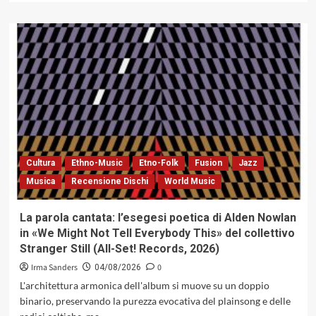
più
su
«Platanus»:
l’entropia
del
silenzio
nella
post-
improvvisazione
elettroacustica
nordamericana
Cultura
Ethno-Music
Etno-Folk
Fusion
Jazz
Musica
Recensione Dischi
World Music
La parola cantata: l’esegesi poetica di Alden Nowlan
in «We Might Not Tell Everybody This» del collettivo
Stranger Still (All-Set! Records, 2026)
Irma Sanders
0
04/08/2026
L'architettura armonica dell'album si muove su un doppio
binario, preservando la purezza evocativa del plainsong e delle