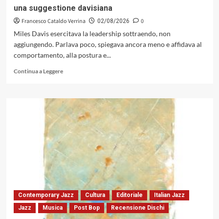
una suggestione davisiana
6
al
Francesco Cataldo Verrina
0
02/08/2026
13
Miles Davis esercitava la leadership sottraendo, non
settembre
aggiungendo. Parlava poco, spiegava ancora meno e affidava al
2026
comportamento, alla postura e...
Leggi
Continua a Leggere
di
più
su
Miles
Davis,
il
rapporto
con
i
musicisti,
il
pubblico,
Keith
Contemporary Jazz
Cultura
Editoriale
Italian Jazz
Jarrett
Jazz
Musica
Post Bop
Recensione Dischi
e
il