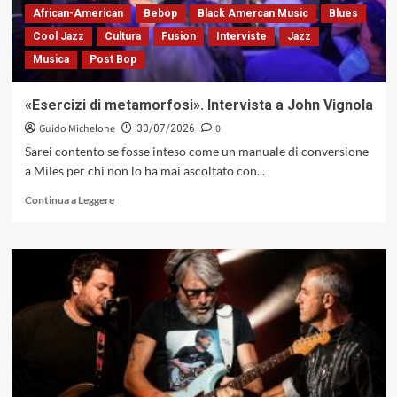
Bensi,
African-American
Bebop
Black Amercan Music
Blues
fotografa
Cool Jazz
Cultura
Fusion
Interviste
Jazz
dell’in
Musica
Post Bop
between
«Esercizi di metamorfosi». Intervista a John Vignola
Guido Michelone
0
30/07/2026
Sarei contento se fosse inteso come un manuale di conversione
a Miles per chi non lo ha mai ascoltato con...
Leggi
Continua a Leggere
di
più
su
«Esercizi
di
metamorfosi».
Intervista
a
John
Vignola