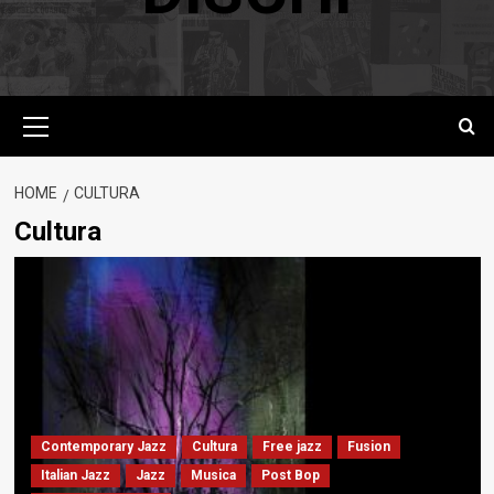
Menu
principale
HOME
CULTURA
Cultura
Contemporary Jazz
Cultura
Free jazz
Fusion
Italian Jazz
Jazz
Musica
Post Bop