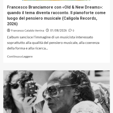
Concerto
Francesco Branciamore con «Old & New Dreams»:
di
quando il tema diventa racconto. Il pianoforte come
Colonia
luogo del pensiero musicale (Caligola Records,
scaturito
2026)
da
una
Francesco Cataldo Verrina
0
01/08/2026
suggestione
L'album sancisce l'immagine di un musicista interessato
davisiana
soprattutto alla qualità del pensiero musicale, alla coerenza
della forma e alla ricerca...
Leggi
Continua a Leggere
di
più
su
Francesco
Branciamore
con
«Old
&
New
Dreams»:
quando