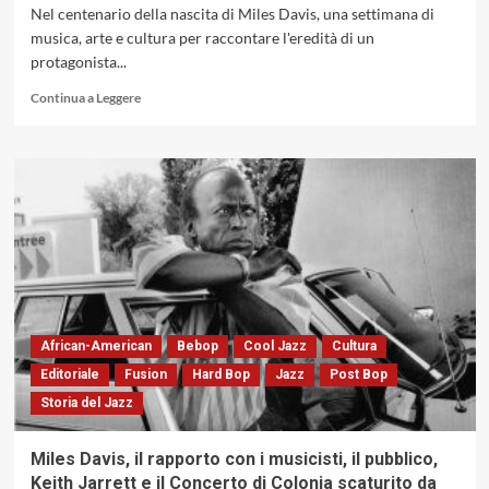
Still
Nel centenario della nascita di Miles Davis, una settimana di
(All-
musica, arte e cultura per raccontare l'eredità di un
Set!
protagonista...
Records,
2026)
Leggi
Continua a Leggere
di
più
su
SANT’
IN
JAZZ
Miles
Davis
Festival
–
I
Can
African-American
Bebop
Cool Jazz
Cultura
See
Editoriale
Fusion
Hard Bop
Jazz
Post Bop
Fo(u)r
Storia del Jazz
Miles.
Santa
Margherita
Miles Davis, il rapporto con i musicisti, il pubblico,
Ligure,
Keith Jarrett e il Concerto di Colonia scaturito da
dal