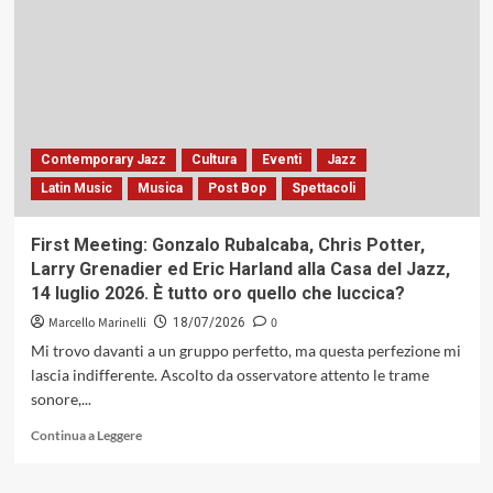
Human
Consciousness»
di
Dorota
Piotrowska
&
Sound
Circle:
Contemporary Jazz
Cultura
Eventi
Jazz
tra
Latin Music
Musica
Post Bop
Spettacoli
equilibrio
sintattico
delle
First Meeting: Gonzalo Rubalcaba, Chris Potter,
differenze
Larry Grenadier ed Eric Harland alla Casa del Jazz,
e
14 luglio 2026. È tutto oro quello che luccica?
rigore
compositivo
Marcello Marinelli
0
18/07/2026
(Inner
Mi trovo davanti a un gruppo perfetto, ma questa perfezione mi
Circle
lascia indifferente. Ascolto da osservatore attento le trame
Music,
sonore,...
2026)
Leggi
Continua a Leggere
di
più