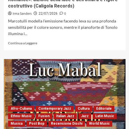
Tardy
costruttivo (Caligola Records)
Irma Sanders
0
22/07/2026
Marcotulli modella l'emissione facendo leva su una profonda
sensibilità per il colore sonoro, mentre il pianoforte di Tonolo
illumina i...
Leggi
Continua a Leggere
di
più
su
Carla
Marcotulli
&
Marcello
Tonolo
con
«Legrand
Romance»:
dizione
Afro-Cubana
Contemporary Jazz
Cultura
Editoriale
della
Ethno-Music
Fusion
Italian Jazz
Jazz
Latin Music
luce
Musica
Post Bop
Recensione Dischi
World Music
e