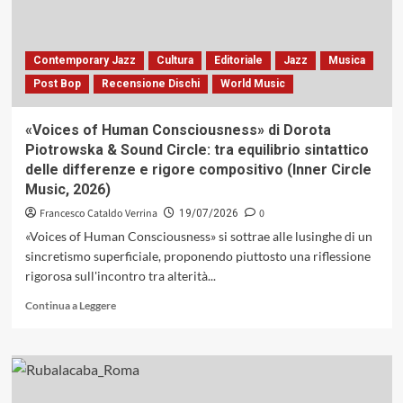
della
sottrazione
in
«¡Gracia!»
Contemporary Jazz
Cultura
Editoriale
Jazz
Musica
di
Post Bop
Recensione Dischi
World Music
Luca
Falomi,
Anaïs
«Voices of Human Consciousness» di Dorota
Drago
Piotrowska & Sound Circle: tra equilibrio sintattico
e
delle differenze e rigore compositivo (Inner Circle
Fausto
Music, 2026)
Beccalossi
(Artesuono,
Francesco Cataldo Verrina
0
19/07/2026
2026)
«Voices of Human Consciousness» si sottrae alle lusinghe di un
sincretismo superficiale, proponendo piuttosto una riflessione
rigorosa sull'incontro tra alterità...
Leggi
Continua a Leggere
di
più
su
«Voices
of