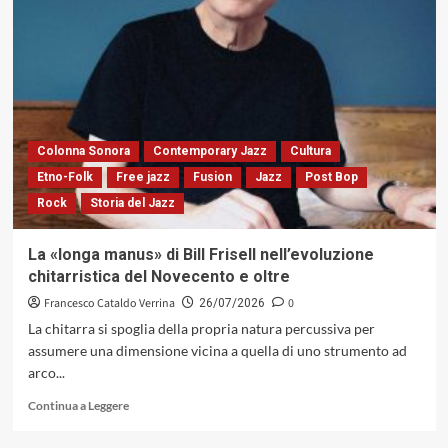
vicenda
di
Paolo
Belli
e
il
ritiro
della
Colonna Sonora
Contemporary Jazz
Cultura
scena
Etno-Folk
Free jazz
Fusion
Jazz
Post Bop
pubblica
Rock
Storia del Jazz
coinvolge
indirettamente
anche
La «longa manus» di Bill Frisell nell’evoluzione
i
chitarristica del Novecento e oltre
dodici
musicisti
Francesco Cataldo Verrina
0
26/07/2026
della
La chitarra si spoglia della propria natura percussiva per
sua
assumere una dimensione vicina a quella di uno strumento ad
Big
arco...
Band,
e
Leggi
Continua a Leggere
non
di
solo,
più