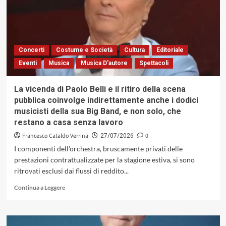
Riccardo
Zorzi:
il
trio
come
Concerti
Costume e Società
Cultura
Editoriale
organismo
Eventi
Musica
Musica D'autore
Spettacoli
dialogico
(Caligola
Records,
La vicenda di Paolo Belli e il ritiro della scena
2026)
pubblica coinvolge indirettamente anche i dodici
musicisti della sua Big Band, e non solo, che
restano a casa senza lavoro
Francesco Cataldo Verrina
0
27/07/2026
I componenti dell'orchestra, bruscamente privati delle
prestazioni contrattualizzate per la stagione estiva, si sono
ritrovati esclusi dai flussi di reddito...
Leggi
Continua a Leggere
di
più
su
La