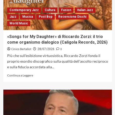
omaggio
a
Contemporary Jazz
Cultura
Fusion
Italian Jazz
Camilleri
Jazz
Musica
Post Bop
Recensione Dischi
con
World Music
un
ospite
speciale:
«Songs for My Daughter» di Riccardo Zorzi: il trio
l’ispettore
come organismo dialogico (Caligola Records, 2026)
Fazio
del
Cinico Bertallot
0
28/07/2026
commissario
Più che sull'esibizione virtuosistica, Riccardo Zorzi fonda il
Montalbano
proprio esordio discografico sulla qualità dell'ascolto reciproco
e sulla fiducia accordata alla...
Leggi
Continua a Leggere
di
più
su
«Songs
for
My
Daughter»
di