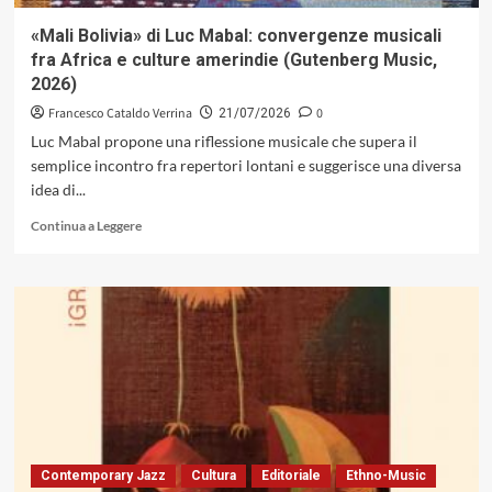
dell’ombra
e
«Mali Bolivia» di Luc Mabal: convergenze musicali
rigore
fra Africa e culture amerindie (Gutenberg Music,
costruttivo
2026)
(Caligola
Records)
Francesco Cataldo Verrina
0
21/07/2026
Luc Mabal propone una riflessione musicale che supera il
semplice incontro fra repertori lontani e suggerisce una diversa
idea di...
Leggi
Continua a Leggere
di
più
su
«Mali
Bolivia»
di
Luc
Mabal:
convergenze
musicali
fra
Africa
Contemporary Jazz
Cultura
Editoriale
Ethno-Music