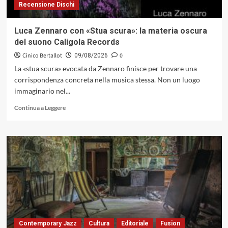
Recensione Dischi
Luca Zennaro con «Stua scura»: la materia oscura
del suono Caligola Records
Cinico Bertallot
0
09/08/2026
La «stua scura» evocata da Zennaro finisce per trovare una
corrispondenza concreta nella musica stessa. Non un luogo
immaginario nel...
Leggi
Continua a Leggere
di
più
su
Luca
Zennaro
con
«Stua
scura»:
la
materia
oscura
del
Contemporary Jazz
Cultura
Editoriale
Fusion