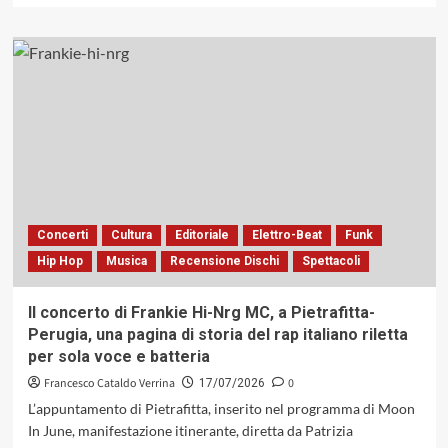
luccica?
più
su
«Zec»
di
Claudio
Cojaniz
&
Antonino
Puliafito:
dialettica
cameristica,
elegie
Concerti
Cultura
Editoriale
Elettro-Beat
Funk
e
Hip Hop
Musica
Recensione Dischi
Spettacoli
tensioni
instabili
(Caligola
Il concerto di Frankie Hi-Nrg MC, a Pietrafitta-
Records,
Perugia, una pagina di storia del rap italiano riletta
2026)
per sola voce e batteria
Francesco Cataldo Verrina
0
17/07/2026
L’appuntamento di Pietrafitta, inserito nel programma di Moon
In June, manifestazione itinerante, diretta da Patrizia