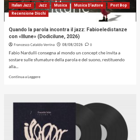
suono
Italian Jazz
Jazz
Musica
Musica D'autore
Post Bop
Caligola
Recensione Dischi
Records
Quando la parola incontra il jazz: Fabioeledistanze
con «Illune» (Dodicilune, 2026)
Francesco Cataldo Verrina
0
08/08/2026
Fabio Nardulli consegna al mondo un concept che invita a
sostare sulle sfumature della parola e del suono, restituendo
alla...
Leggi
Continua a Leggere
di
più
su
Quando
la
parola
incontra
il
jazz:
Fabioeledistanze