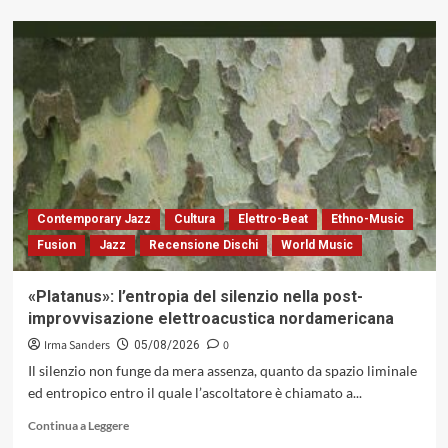
più
su
Oltre
la
terza
corrente:
la
sintesi
strutturale
tra
jazz
e
Contemporary Jazz
Cultura
Elettro-Beat
Ethno-Music
avanguardia
Fusion
Jazz
Recensione Dischi
World Music
colta
in
«Looking
«Platanus»: l’entropia del silenzio nella post-
Glass»
improvvisazione elettroacustica nordamericana
di
David
Irma Sanders
0
05/08/2026
Occhipinti
Il silenzio non funge da mera assenza, quanto da spazio liminale
ed entropico entro il quale l’ascoltatore è chiamato a...
Leggi
Continua a Leggere
di