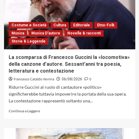
collettiva:
il
sincretismo
formale
di
Costume e Società
Cultura
Editoriale
Etno-Folk
«Volume»
Musica
Musica D'autore
Novelle & racconti
dell’Ensemble
Storie & Leggende
Infini
La scomparsa di Francesco Guccini la «locomotiva»
della canzone d’autore. Sessant’anni tra poesia,
letteratura e contestazione
Francesco Cataldo Verrina
0
06/08/2026
Ridurre Guccini al ruolo di cantautore «politico»
significherebbe tuttavia impoverire la portata della sua opera.
La contestazione rappresentò soltanto una...
Leggi
Continua a Leggere
di
più
su
La