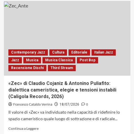
su
First
Meeting:
Gonzalo
Rubalcaba,
Chris
Potter,
Larry
Grenadier
ed
Contemporary Jazz
Cultura
Editoriale
Italian Jazz
Eric
Jazz
Musica
Musica Classica
Post Bop
Harland
Recensione Dischi
Third Stream
alla
Casa
del
«Zec» di Claudio Cojaniz & Antonino Puliafito:
Jazz,
dialettica cameristica, elegie e tensioni instabili
14
(Caligola Records, 2026)
luglio
2026.
Francesco Cataldo Verrina
0
18/07/2026
È
Il valore di «Zec» va individuato nella capacità di ridefinire lo
tutto
spazio cameristico quale luogo di sottrazione e di radicale...
oro
quello
Leggi
Continua a Leggere
che
di