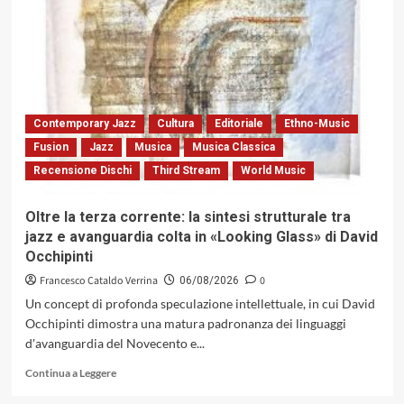
scomparsa
di
Francesco
Guccini
la
«locomotiva»
della
canzone
Contemporary Jazz
Cultura
Editoriale
Ethno-Music
d’autore.
Fusion
Jazz
Musica
Musica Classica
Sessant’anni
Recensione Dischi
Third Stream
World Music
tra
poesia,
letteratura
Oltre la terza corrente: la sintesi strutturale tra
e
jazz e avanguardia colta in «Looking Glass» di David
contestazione
Occhipinti
Francesco Cataldo Verrina
0
06/08/2026
Un concept di profonda speculazione intellettuale, in cui David
Occhipinti dimostra una matura padronanza dei linguaggi
d'avanguardia del Novecento e...
Leggi
Continua a Leggere
di