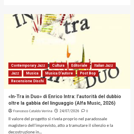
di
più
su
«In
the
Name
of
the
Father,
Daughters
&
Vino
Contemporary Jazz
Cultura
Editoriale
Italian Jazz
Bianco»
Jazz
Musica
Musica D'autore
Post Bop
di
Recensione Dischi
Giordano
Grossi:
fra
«In-Tra in Duo» di Enrico Intra: l’autorità del dubbio
radici
oltre la gabbia del linguaggio (Alfa Music, 2026)
culturali
e
Francesco Cataldo Verrina
0
24/07/2026
linguaggio
Il valore del progetto si rivela proprio nel paradossale
contemporaneo
magistero dell'imprevisto, atto a tramutare il silenzio e la
(AlfaMusic,
decostruzione in...
2026)