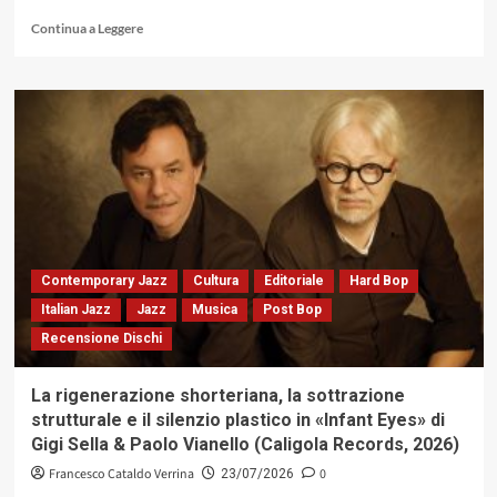
Leggi
Continua a Leggere
di
più
su
«In-
Tra
in
Duo»
di
Enrico
Intra:
l’autorità
del
Contemporary Jazz
Cultura
Editoriale
Hard Bop
dubbio
Italian Jazz
Jazz
Musica
Post Bop
oltre
Recensione Dischi
la
gabbia
del
La rigenerazione shorteriana, la sottrazione
linguaggio
strutturale e il silenzio plastico in «Infant Eyes» di
(Alfa
Gigi Sella & Paolo Vianello (Caligola Records, 2026)
Music,
2026)
Francesco Cataldo Verrina
0
23/07/2026