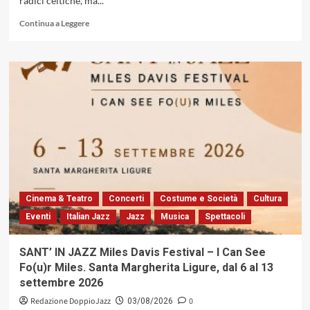
radici celtiche, ma...
Leggi
Continua a Leggere
di
più
su
La
parola
cantata:
l’esegesi
poetica
di
Alden
Nowlan
in
«We
Cinema & Teatro
Concerti
Costume e Società
Cultura
Might
Eventi
Italian Jazz
Jazz
Musica
Spettacoli
Not
Tell
Everybody
SANT’ IN JAZZ Miles Davis Festival – I Can See
This»
Fo(u)r Miles. Santa Margherita Ligure, dal 6 al 13
del
settembre 2026
collettivo
Stranger
Redazione DoppioJazz
0
03/08/2026