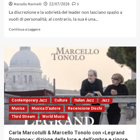
&
Marcello Marinelli
0
22/07/2026
Paolo
La discrezione e la sobrietà del leader non lasciano spazio a
Vianello
vuoti di personalità; al contrario, la sua è una...
(Caligola
Records,
Leggi
Continua a Leggere
2026)
di
più
su
Casa
del
Jazz,
16
Luglio
2026,
la
Santissima
Trinità,
Contemporary Jazz
Cultura
Italian Jazz
Jazz
il
Musica
Musica D'autore
Recensione Dischi
Bill
Third Stream
World Music
Frisell
Trio
+
Carla Marcotulli & Marcello Tonolo con «Legrand
Greg
Romance»: dizione della luce e dell’ombra e rigore