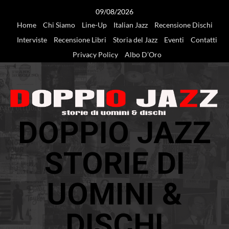
Vai
09/08/2026
al
Home
Chi Siamo
Line-Up
Italian Jazz
Recensione Dischi
contenuto
Interviste
Recensione Libri
Storia del Jazz
Eventi
Contatti
Privacy Policy
Albo D’Oro
DOPPIO JAZZ
STORIE DI
UOMINI &
DISCHI