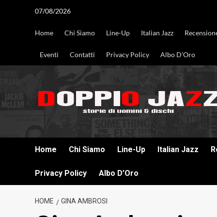
Vai
07/08/2026
al
contenuto
Home
Chi Siamo
Line-Up
Italian Jazz
Recension
Eventi
Contatti
Privacy Policy
Albo D’Oro
DOPPIO JAZZ STORIE DI UOMINI & DISCHI
Home
Chi Siamo
Line-Up
Italian Jazz
R
Privacy Policy
Albo D’Oro
HOME
GINA AMBROSI