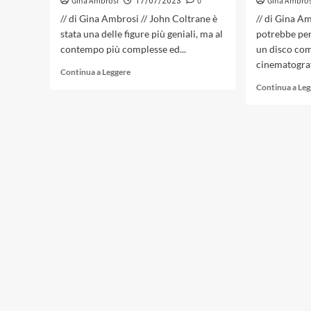
Gina Ambrosi
0
Gina Ambros
17/07/2023
// di Gina Ambrosi // John Coltrane è
// di Gina Am
stata una delle figure più geniali, ma al
potrebbe pen
contempo più complesse ed...
un disco com
cinematografi
Leggi
Continua a Leggere
di
Continua a Le
più
su
John
Coltrane,
il
dramma
dell’anticipatore.
Il
17
luglio
del
1967
moriva
una
delle
figure
più