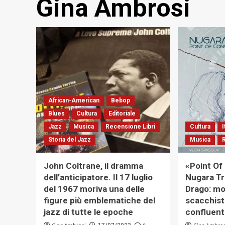
Gina Ambrosi
African-American
Bebop
Blues
Cultura
Editoriale
Jazz
Musica
Recensione Libri
Cultura
I
Storia del Jazz
Musica
John Coltrane, il dramma
«Point Of
dell’anticipatore. Il 17 luglio
Nugara Tr
del 1967 moriva una delle
Drago: mo
figure più emblematiche del
scacchist
jazz di tutte le epoche
confluent