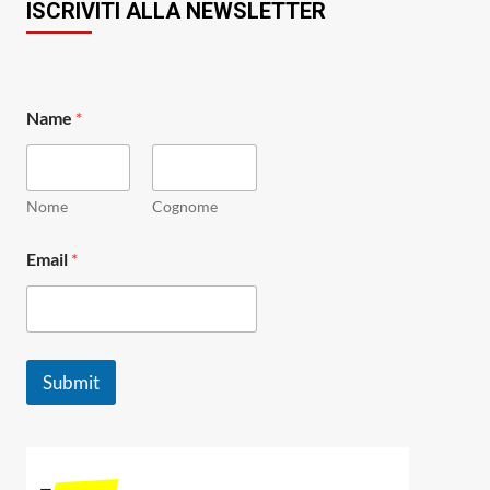
ISCRIVITI ALLA NEWSLETTER
Name
*
Nome
Cognome
E
Email
*
m
a
i
l
E
m
Submit
a
i
l
E
m