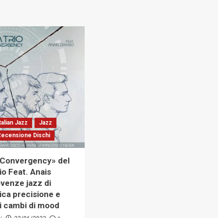
talian Jazz
Jazz
Recensione Dischi
 Convergency» del
io Feat. Anais
venze jazz di
ica precisione e
i cambi di mood