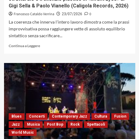
(Alfa
Gigi Sella & Paolo Vianello (Caligola Records, 2026)
Music,
2026)
Francesco Cataldo Verrina
0
23/07/2026
La coerenza che innerva l'intero lavoro dimostra come la prassi
improvvisativa possa raggiungere vette di assoluto equilibrio
sintattico senza sacrificare...
Leggi
Continua a Leggere
di
più
su
La
rigenerazione
shorteriana,
la
sottrazione
strutturale
e
il
silenzio
Blues
Concerti
Contemporary Jazz
Cultura
Fusion
plastico
Jazz
Musica
Post Bop
Rock
Spettacoli
in
World Music
«Infant