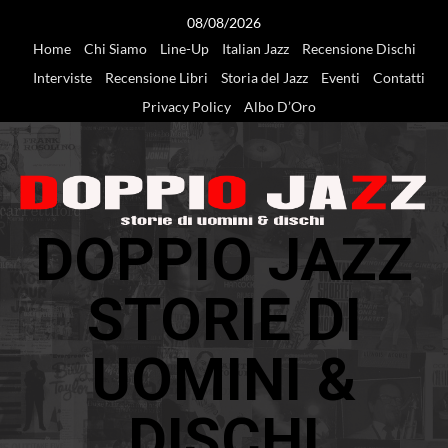
Vai
08/08/2026
al
Home
Chi Siamo
Line-Up
Italian Jazz
Recensione Dischi
contenuto
Interviste
Recensione Libri
Storia del Jazz
Eventi
Contatti
Privacy Policy
Albo D’Oro
DOPPIO JAZZ
STORIE DI
UOMINI &
DISCHI