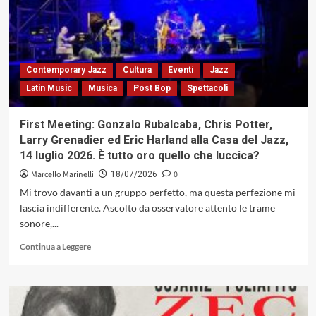
Dorota
Piotrowska
&
Sound
Circle:
Contemporary Jazz
Cultura
Eventi
Jazz
tra
Latin Music
Musica
Post Bop
Spettacoli
equilibrio
sintattico
delle
First Meeting: Gonzalo Rubalcaba, Chris Potter,
differenze
Larry Grenadier ed Eric Harland alla Casa del Jazz,
e
14 luglio 2026. È tutto oro quello che luccica?
rigore
compositivo
Marcello Marinelli
0
18/07/2026
(Inner
Mi trovo davanti a un gruppo perfetto, ma questa perfezione mi
Circle
lascia indifferente. Ascolto da osservatore attento le trame
Music,
sonore,...
2026)
Leggi
Continua a Leggere
di
più
su
First
Meeting: