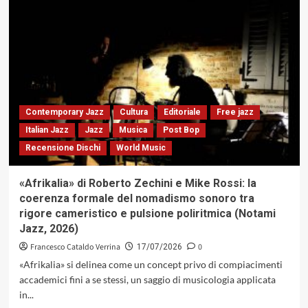
«Zec»
di
Claudio
Cojaniz
&
Antonino
Puliafito:
dialettica
cameristica,
Contemporary Jazz
Cultura
Editoriale
Free jazz
elegie
Italian Jazz
Jazz
Musica
Post Bop
e
Recensione Dischi
World Music
tensioni
instabili
(Caligola
«Afrikalia» di Roberto Zechini e Mike Rossi: la
Records,
coerenza formale del nomadismo sonoro tra
2026)
rigore cameristico e pulsione poliritmica (Notami
Jazz, 2026)
Francesco Cataldo Verrina
0
17/07/2026
«Afrikalia» si delinea come un concept privo di compiacimenti
accademici fini a se stessi, un saggio di musicologia applicata
in...