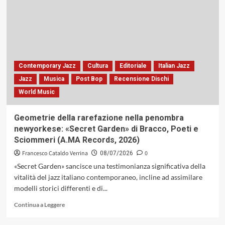
di
Stefano
Onorati
&
Walter
Paoli:
il
Contemporary Jazz
Cultura
Editoriale
Italian Jazz
valore
Jazz
Musica
Post Bop
Recensione Dischi
dell’incompiuto
World Music
ritrovato
(Caligola
Records,
Geometrie della rarefazione nella penombra
2026)
newyorkese: «Secret Garden» di Bracco, Poeti e
Sciommeri (A.MA Records, 2026)
Francesco Cataldo Verrina
0
08/07/2026
«Secret Garden» sancisce una testimonianza significativa della
vitalità del jazz italiano contemporaneo, incline ad assimilare
modelli storici differenti e di...
Leggi
Continua a Leggere
di
più