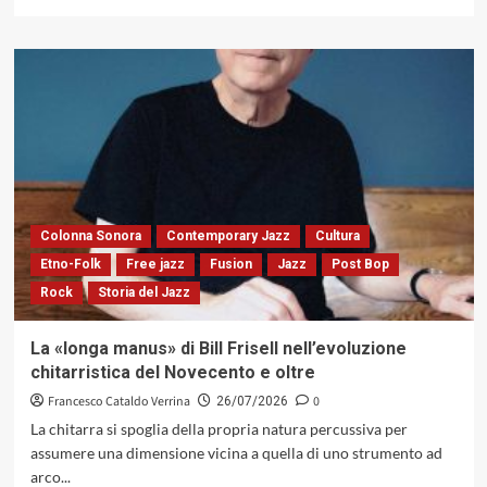
di
più
su
«Songs
for
My
Daughter»
di
Riccardo
Zorzi:
il
trio
Colonna Sonora
Contemporary Jazz
Cultura
come
Etno-Folk
Free jazz
Fusion
Jazz
Post Bop
organismo
Rock
Storia del Jazz
dialogico
(Caligola
Records,
La «longa manus» di Bill Frisell nell’evoluzione
2026)
chitarristica del Novecento e oltre
Francesco Cataldo Verrina
0
26/07/2026
La chitarra si spoglia della propria natura percussiva per
assumere una dimensione vicina a quella di uno strumento ad
arco...