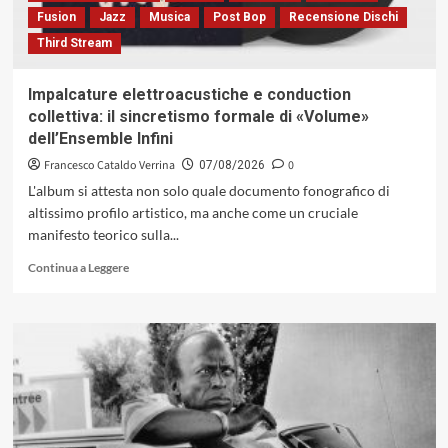
(Dodicilune,
Fusion
Jazz
Musica
Post Bop
Recensione Dischi
2026)
Third Stream
Impalcature elettroacustiche e conduction
collettiva: il sincretismo formale di «Volume»
dell’Ensemble Infini
Francesco Cataldo Verrina
0
07/08/2026
L'album si attesta non solo quale documento fonografico di
altissimo profilo artistico, ma anche come un cruciale
manifesto teorico sulla...
Leggi
Continua a Leggere
di
più
su
Impalcature
elettroacustiche
e
conduction
collettiva:
il