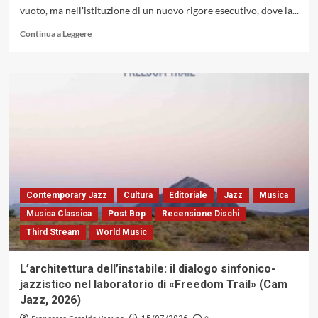
vuoto, ma nell'istituzione di un nuovo rigore esecutivo, dove la...
Jazz,
2026)
Leggi
Continua a Leggere
di
più
su
«The
Lost
Drummer»
di
Bob
Salmieri
Duets,
Trios
&
Contemporary Jazz
Cultura
Editoriale
Jazz
Musica
Quartets:
Musica Classica
Post Bop
Recensione Dischi
estetica
Third Stream
World Music
della
sottrazione
e
L’architettura dell’instabile: il dialogo sinfonico-
rigore
jazzistico nel laboratorio di «Freedom Trail» (Cam
espressivo
Jazz, 2026)