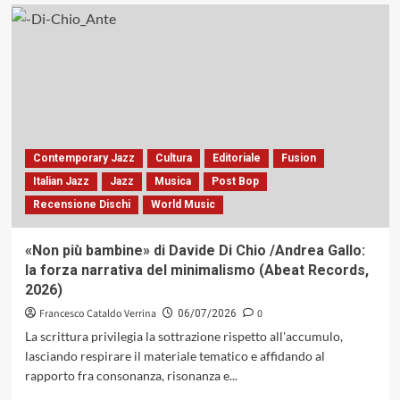
su
Intervista
a
Stefano
Risso
Contemporary Jazz
Cultura
Editoriale
Fusion
Italian Jazz
Jazz
Musica
Post Bop
Recensione Dischi
World Music
«Non più bambine» di Davide Di Chio /Andrea Gallo:
la forza narrativa del minimalismo (Abeat Records,
2026)
Francesco Cataldo Verrina
0
06/07/2026
La scrittura privilegia la sottrazione rispetto all'accumulo,
lasciando respirare il materiale tematico e affidando al
rapporto fra consonanza, risonanza e...