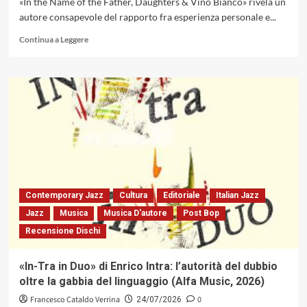
«In the Name of the Father, Daughters & Vino Bianco» rivela un
autore consapevole del rapporto fra esperienza personale e...
Leggi
Continua a Leggere
di
più
su
«In
the
Name
of
the
Father,
Daughters
&
Vino
Contemporary Jazz
Cultura
Editoriale
Italian Jazz
Bianco»
Jazz
Musica
Musica D'autore
Post Bop
di
Recensione Dischi
Giordano
Grossi:
fra
«In-Tra in Duo» di Enrico Intra: l’autorità del dubbio
radici
oltre la gabbia del linguaggio (Alfa Music, 2026)
culturali
e
Francesco Cataldo Verrina
0
24/07/2026