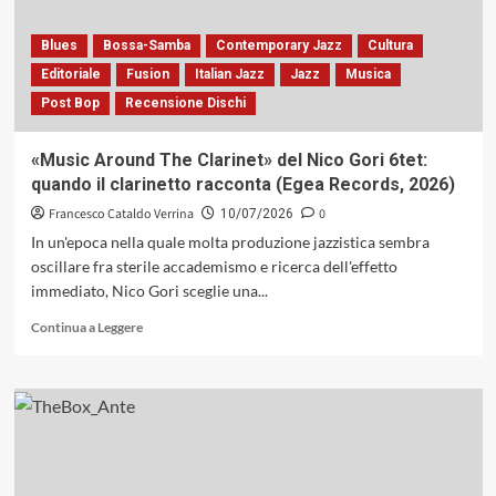
il
suono
dell’intesa,
Blues
Bossa-Samba
Contemporary Jazz
Cultura
l’armonia
Editoriale
Fusion
Italian Jazz
Jazz
Musica
delle
Post Bop
Recensione Dischi
differenze
(Filibusta
Records,
«Music Around The Clarinet» del Nico Gori 6tet:
2026)
quando il clarinetto racconta (Egea Records, 2026)
Francesco Cataldo Verrina
0
10/07/2026
In un'epoca nella quale molta produzione jazzistica sembra
oscillare fra sterile accademismo e ricerca dell'effetto
immediato, Nico Gori sceglie una...
Leggi
Continua a Leggere
di
più
su
«Music
Around
The
Clarinet»
del