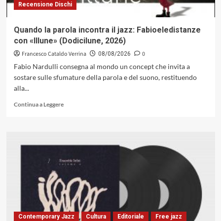
Recensione Dischi
Quando la parola incontra il jazz: Fabioeledistanze
con «Illune» (Dodicilune, 2026)
Francesco Cataldo Verrina
0
08/08/2026
Fabio Nardulli consegna al mondo un concept che invita a
sostare sulle sfumature della parola e del suono, restituendo
alla...
Leggi
Continua a Leggere
di
più
su
Quando
la
parola
incontra
il
jazz:
Fabioeledistanze
con
«Illune»
Contemporary Jazz
Cultura
Editoriale
Free jazz