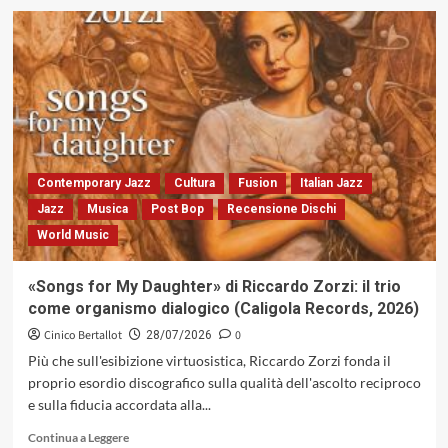
su
«Esercizi
di
metamorfosi».
Intervista
a
John
Vignola
Contemporary Jazz
Cultura
Fusion
Italian Jazz
Jazz
Musica
Post Bop
Recensione Dischi
World Music
«Songs for My Daughter» di Riccardo Zorzi: il trio
come organismo dialogico (Caligola Records, 2026)
Cinico Bertallot
0
28/07/2026
Più che sull'esibizione virtuosistica, Riccardo Zorzi fonda il
proprio esordio discografico sulla qualità dell'ascolto reciproco
e sulla fiducia accordata alla...
Leggi
Continua a Leggere