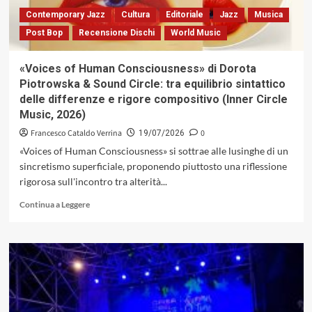
e
Contemporary Jazz
Cultura
Editoriale
Jazz
Musica
culture
Post Bop
Recensione Dischi
World Music
amerindie
(Gutenberg
Music,
«Voices of Human Consciousness» di Dorota
2026)
Piotrowska & Sound Circle: tra equilibrio sintattico
delle differenze e rigore compositivo (Inner Circle
Music, 2026)
Francesco Cataldo Verrina
0
19/07/2026
«Voices of Human Consciousness» si sottrae alle lusinghe di un
sincretismo superficiale, proponendo piuttosto una riflessione
rigorosa sull'incontro tra alterità...
Leggi
Continua a Leggere
di
più
su
«Voices
of
Human
Consciousness»
di