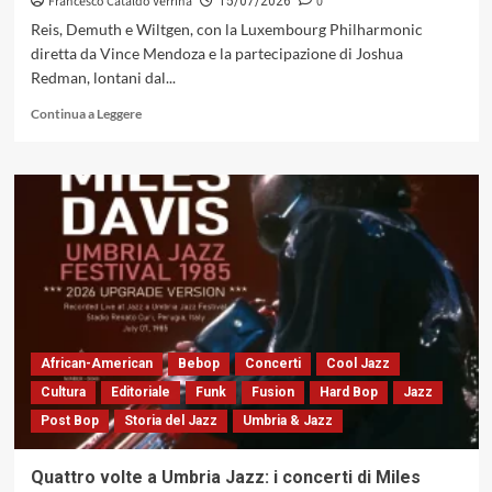
Francesco Cataldo Verrina
0
15/07/2026
Reis, Demuth e Wiltgen, con la Luxembourg Philharmonic
diretta da Vince Mendoza e la partecipazione di Joshua
Redman, lontani dal...
Leggi
Continua a Leggere
di
più
su
L’architettura
dell’instabile:
il
dialogo
sinfonico-
jazzistico
nel
laboratorio
di
African-American
Bebop
Concerti
Cool Jazz
«Freedom
Cultura
Editoriale
Funk
Fusion
Hard Bop
Jazz
Trail»
Post Bop
Storia del Jazz
Umbria & Jazz
(Cam
Jazz,
2026)
Quattro volte a Umbria Jazz: i concerti di Miles