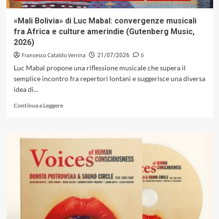
Trio
+
«Mali Bolivia» di Luc Mabal: convergenze musicali
Greg
fra Africa e culture amerindie (Gutenberg Music,
Tardy
2026)
Francesco Cataldo Verrina
0
21/07/2026
Luc Mabal propone una riflessione musicale che supera il
semplice incontro fra repertori lontani e suggerisce una diversa
idea di...
Leggi
Continua a Leggere
di
più
su
«Mali
Bolivia»
di
Luc
Mabal:
convergenze
musicali
fra
Africa