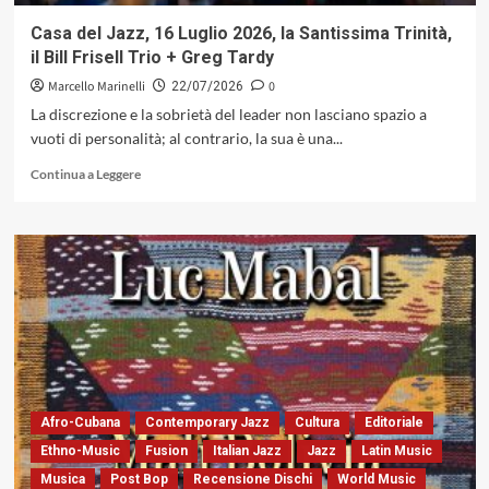
Eyes»
di
Casa del Jazz, 16 Luglio 2026, la Santissima Trinità,
Gigi
il Bill Frisell Trio + Greg Tardy
Sella
&
Marcello Marinelli
0
22/07/2026
Paolo
La discrezione e la sobrietà del leader non lasciano spazio a
Vianello
vuoti di personalità; al contrario, la sua è una...
(Caligola
Records,
Leggi
Continua a Leggere
2026)
di
più
su
Casa
del
Jazz,
16
Luglio
2026,
la
Santissima
Trinità,
Afro-Cubana
Contemporary Jazz
Cultura
Editoriale
il
Ethno-Music
Fusion
Italian Jazz
Jazz
Latin Music
Bill
Musica
Post Bop
Recensione Dischi
World Music
Frisell