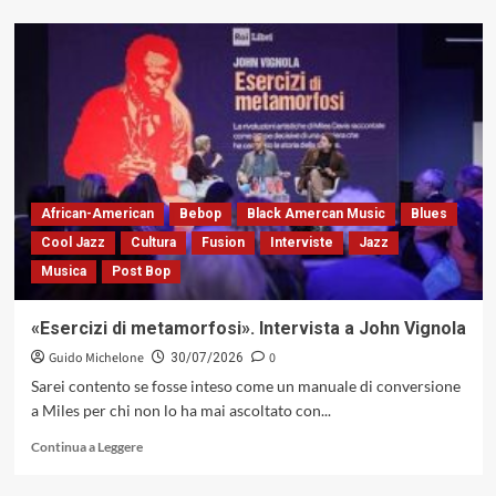
più
su
Tra
jazz,
sguardi
e
silenzi.
Intervista
a
Paola
Bensi,
African-American
Bebop
Black Amercan Music
Blues
fotografa
Cool Jazz
Cultura
Fusion
Interviste
Jazz
dell’in
Musica
Post Bop
between
«Esercizi di metamorfosi». Intervista a John Vignola
Guido Michelone
0
30/07/2026
Sarei contento se fosse inteso come un manuale di conversione
a Miles per chi non lo ha mai ascoltato con...
Leggi
Continua a Leggere
di
più