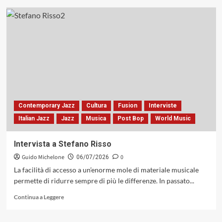
su
Geometrie
della
rarefazione
nella
penombra
newyorkese:
«Secret
Garden»
di
Bracco,
Contemporary Jazz
Cultura
Fusion
Interviste
Poeti
Italian Jazz
Jazz
Musica
Post Bop
World Music
e
Sciommeri
(A.MA
Intervista a Stefano Risso
Records,
Guido Michelone
0
2026)
06/07/2026
La facilità di accesso a un’enorme mole di materiale musicale
permette di ridurre sempre di più le differenze. In passato...
Leggi
Continua a Leggere
di
più