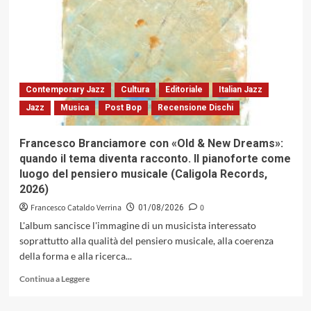
rapporto
con
i
musicisti,
il
pubblico,
Keith
Contemporary Jazz
Cultura
Editoriale
Italian Jazz
Jarrett
Jazz
Musica
Post Bop
Recensione Dischi
e
il
Concerto
Francesco Branciamore con «Old & New Dreams»:
di
quando il tema diventa racconto. Il pianoforte come
Colonia
luogo del pensiero musicale (Caligola Records,
scaturito
2026)
da
una
Francesco Cataldo Verrina
0
01/08/2026
suggestione
L'album sancisce l'immagine di un musicista interessato
davisiana
soprattutto alla qualità del pensiero musicale, alla coerenza
della forma e alla ricerca...
Leggi
Continua a Leggere
di
più