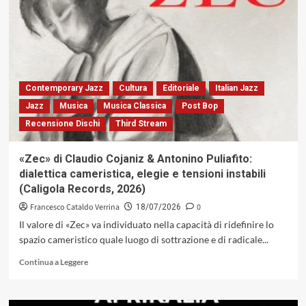
Gonzalo
Rubalcaba,
Chris
Potter,
Larry
Grenadier
ed
Contemporary Jazz
Cultura
Editoriale
Italian Jazz
Eric
Jazz
Musica
Musica Classica
Post Bop
Harland
Recensione Dischi
Third Stream
alla
Casa
del
«Zec» di Claudio Cojaniz & Antonino Puliafito:
Jazz,
dialettica cameristica, elegie e tensioni instabili
14
(Caligola Records, 2026)
luglio
2026.
Francesco Cataldo Verrina
0
18/07/2026
È
Il valore di «Zec» va individuato nella capacità di ridefinire lo
tutto
spazio cameristico quale luogo di sottrazione e di radicale...
oro
quello
Leggi
Continua a Leggere
che
di
luccica?
più
su