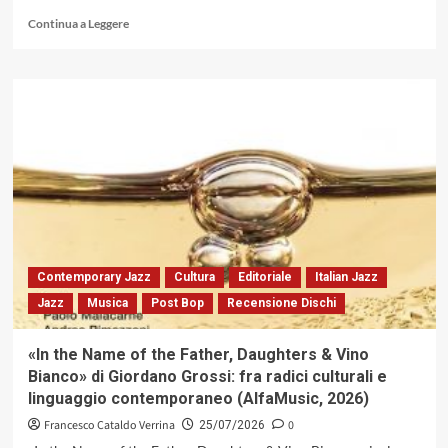
Leggi
Continua a Leggere
di
più
su
La
«longa
manus»
di
Bill
Frisell
nell’evoluzione
chitarristica
del
Novecento
Contemporary Jazz
Cultura
Editoriale
Italian Jazz
e
Jazz
Musica
Post Bop
Recensione Dischi
oltre
«In the Name of the Father, Daughters & Vino
Bianco» di Giordano Grossi: fra radici culturali e
linguaggio contemporaneo (AlfaMusic, 2026)
Francesco Cataldo Verrina
0
25/07/2026