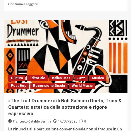
Leggi
Continua a Leggere
di
più
su
«Afrikalia»
di
Roberto
Zechini
e
Mike
Rossi:
la
coerenza
formale
Cultura
Editoriale
Italian Jazz
Jazz
Musica
del
Post Bop
Recensione Dischi
World Music
nomadismo
sonoro
tra
«The Lost Drummer» di Bob Salmieri Duets, Trios &
rigore
Quartets: estetica della sottrazione e rigore
cameristico
espressivo
e
pulsione
Francesco Cataldo Verrina
0
16/07/2026
poliritmica
La rinuncia alla percussione convenzionale non si traduce in un
(Notami