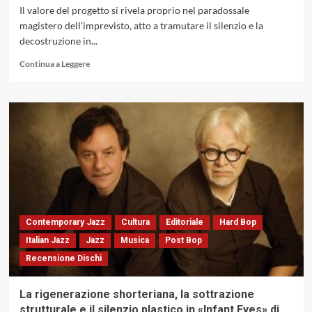
linguaggio
Il valore del progetto si rivela proprio nel paradossale
contemporaneo
magistero dell'imprevisto, atto a tramutare il silenzio e la
(AlfaMusic,
decostruzione in...
2026)
Leggi
Continua a Leggere
di
più
su
«In-
Tra
in
Duo»
di
Enrico
Intra:
l’autorità
del
Contemporary Jazz
Cultura
Editoriale
Hard Bop
dubbio
Italian Jazz
Jazz
Musica
Post Bop
oltre
Recensione Dischi
la
gabbia
del
La rigenerazione shorteriana, la sottrazione
linguaggio
strutturale e il silenzio plastico in «Infant Eyes» di