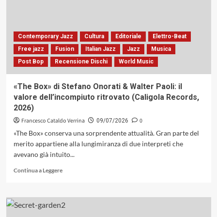
Nico
Gori
6tet:
quando
Contemporary Jazz
Cultura
Editoriale
Elettro-Beat
il
Free jazz
Fusion
Italian Jazz
Jazz
Musica
clarinetto
Post Bop
Recensione Dischi
World Music
racconta
(Egea
Records,
«The Box» di Stefano Onorati & Walter Paoli: il
2026)
valore dell’incompiuto ritrovato (Caligola Records,
2026)
Francesco Cataldo Verrina
0
09/07/2026
«The Box» conserva una sorprendente attualità. Gran parte del
merito appartiene alla lungimiranza di due interpreti che
avevano già intuito...
Leggi
Continua a Leggere
di
più
su
«The
Box»