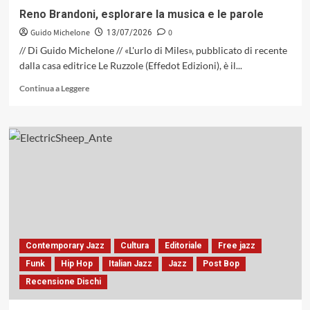
li
Reno Brandoni, esplorare la musica e le parole
ha
Guido Michelone
0
mai
13/07/2026
raccontati
// Di Guido Michelone // «L'urlo di Miles», pubblicato di recente
prima
dalla casa editrice Le Ruzzole (Effedot Edizioni), è il...
Leggi
Continua a Leggere
di
più
su
Reno
Brandoni,
esplorare
la
musica
e
le
parole
Contemporary Jazz
Cultura
Editoriale
Free jazz
Funk
Hip Hop
Italian Jazz
Jazz
Post Bop
Recensione Dischi