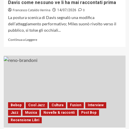
Davis come nessuno ve li ha mai raccontati prima
Francesco Cataldo Verrina
0
14/07/2026
La postura scenica di Davis segnalò una modifica
dell’atteggiamento performativo; Miles suonò rivolto verso il
pubblico, si tolse gli occhiali...
Leggi
Continua a Leggere
di
più
su
Quattro
volte
a
Umbria
Jazz:
i
concerti
di
Miles
Bebop
Cool Jazz
Cultura
Fusion
Interview
Davis
Jazz
Musica
Novelle & racconti
Post Bop
come
Recensione Libri
nessuno
ve