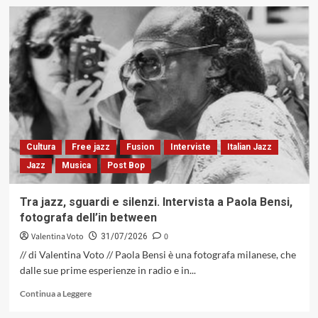
su
Francesco
Branciamore
con
«Old
&
New
Dreams»:
quando
il
tema
Cultura
Free jazz
Fusion
Interviste
Italian Jazz
diventa
Jazz
Musica
Post Bop
racconto.
Il
pianoforte
Tra jazz, sguardi e silenzi. Intervista a Paola Bensi,
come
fotografa dell’in between
luogo
del
Valentina Voto
0
31/07/2026
pensiero
// di Valentina Voto // Paola Bensi è una fotografa milanese, che
musicale
dalle sue prime esperienze in radio e in...
(Caligola
Records,
Leggi
Continua a Leggere
2026)
di