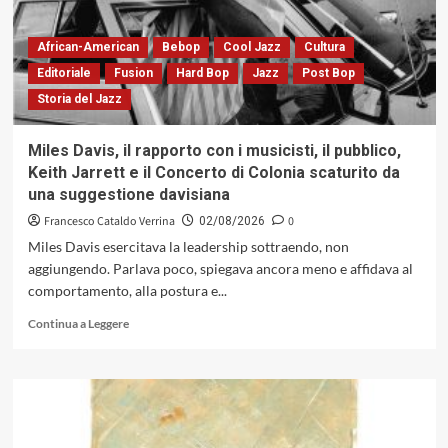
sincretismo
formale
di
African-American
Bebop
Cool Jazz
Cultura
«Volume»
Editoriale
Fusion
Hard Bop
Jazz
Post Bop
dell’Ensemble
Storia del Jazz
Infini
Miles Davis, il rapporto con i musicisti, il pubblico,
Keith Jarrett e il Concerto di Colonia scaturito da
una suggestione davisiana
Francesco Cataldo Verrina
0
02/08/2026
Miles Davis esercitava la leadership sottraendo, non
aggiungendo. Parlava poco, spiegava ancora meno e affidava al
comportamento, alla postura e...
Leggi
Continua a Leggere
di
più
su
Miles
Davis,
il