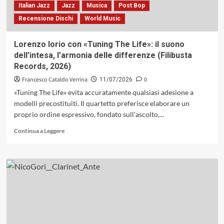
tra
Italian Jazz
Jazz
Musica
Post Bop
jazz
Recensione Dischi
World Music
d’avanguardia
e
istanze
Lorenzo Iorio con «Tuning The Life»: il suono
di
dell’intesa, l’armonia delle differenze (Filibusta
resistenza
Records, 2026)
civile
(Fonterossa
Francesco Cataldo Verrina
0
11/07/2026
Records,
«Tuning The Life» evita accuratamente qualsiasi adesione a
2026)
modelli precostituiti. Il quartetto preferisce elaborare un
proprio ordine espressivo, fondato sull'ascolto,...
Leggi
Continua a Leggere
di
più
su
Lorenzo
Iorio
con
«Tuning
The
Life»: