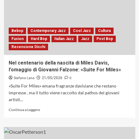
Francia
Bebop
Contemporary Jazz
Cool Jazz
Cultura
Fusion
Hard Bop
Italian Jazz
Jazz
Post Bop
Recensione Dischi
Nel centenario della nascita di Miles Davis,
l’omaggio di Giovanni Falzone: «Suite For Miles»
Stefano Lana
0
21/05/2026
«Suite For Miles» emana fragranze davisiane che restano
impresse , ma il tutto viene raccolto dal pathos dei giovani
artisti...
Leggi
Continua a Leggere
di
più
su
Nel
centenario