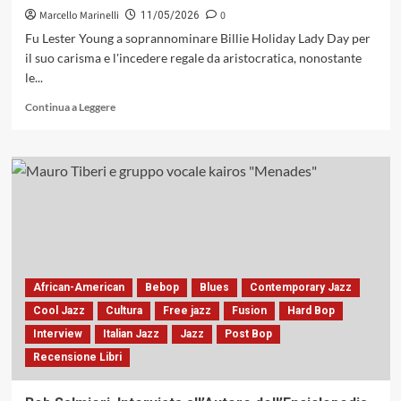
Records,
Marcello Marinelli
0
11/05/2026
2026)
Fu Lester Young a soprannominare Billie Holiday Lady Day per
il suo carisma e l'incedere regale da aristocratica, nonostante
le...
Leggi
Continua a Leggere
di
più
su
Lester
Young
(e
Billie
Holiday):
la
grandezza
African-American
Bebop
Blues
Contemporary Jazz
e
la
Cool Jazz
Cultura
Free jazz
Fusion
Hard Bop
solitudine
Interview
Italian Jazz
Jazz
Post Bop
dei
Recensione Libri
Numeri
Uno