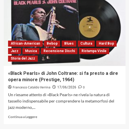
Criss…
Born
in
USA.
Radiografia
di
un
jazzista,
African-American
Bebop
Blues
Cultura
Hard Bop
in
Jazz
Musica
Recensione Dischi
Ristampa Vinile
parte
Storia del Jazz
incompreso
«Black Pearls» di John Coltrane: si fa presto a dire
opera minore (Prestige, 1964)
Francesco Cataldo Verrina
0
17/06/2026
Un riesame attento di «Black Pearls» ne rivela la natura di
tassello indispensabile per comprendere la metamorfosi del
jazz moderno,...
Leggi
Continua a Leggere
di
più