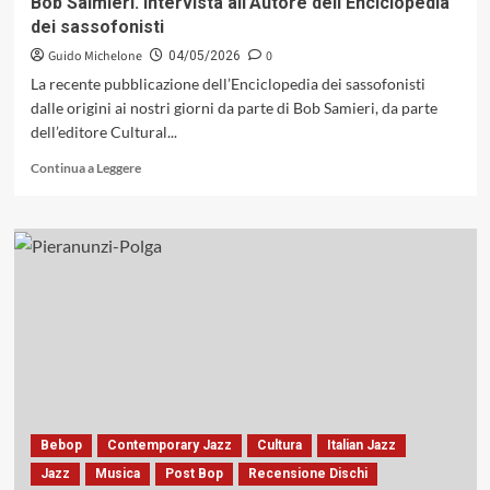
Bob Salmieri. Intervista all’Autore dell’Enciclopedia
dei sassofonisti
Guido Michelone
0
04/05/2026
La recente pubblicazione dell’Enciclopedia dei sassofonisti
dalle origini ai nostri giorni da parte di Bob Samieri, da parte
dell’editore Cultural...
Leggi
Continua a Leggere
di
più
su
Bob
Salmieri.
Intervista
all’Autore
dell’Enciclopedia
dei
sassofonisti
Bebop
Contemporary Jazz
Cultura
Italian Jazz
Jazz
Musica
Post Bop
Recensione Dischi