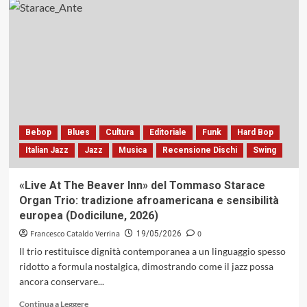
Ritratto
di
Oscar
Peterson:
il
jazzista
canadese
cittadino
del
mondo
Bebop
Blues
Cultura
Editoriale
Funk
Hard Bop
Italian Jazz
Jazz
Musica
Recensione Dischi
Swing
«Live At The Beaver Inn» del Tommaso Starace
Organ Trio: tradizione afroamericana e sensibilità
europea (Dodicilune, 2026)
Francesco Cataldo Verrina
0
19/05/2026
Il trio restituisce dignità contemporanea a un linguaggio spesso
ridotto a formula nostalgica, dimostrando come il jazz possa
ancora conservare...
Leggi
Continua a Leggere