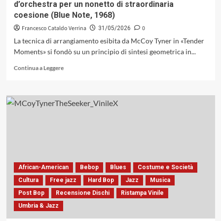
d’orchestra per un nonetto di straordinaria
Records,
coesione (Blue Note, 1968)
2026)
Francesco Cataldo Verrina
0
31/05/2026
La tecnica di arrangiamento esibita da McCoy Tyner in «Tender
Moments» si fondò su un principio di sintesi geometrica in...
Leggi
Continua a Leggere
di
più
su
«Tender
Moments»
di
McCoy
Tyner:
prova
d’orchestra
African-American
Bebop
Blues
Costume e Società
per
un
Cultura
Free jazz
Hard Bop
Jazz
Musica
nonetto
Post Bop
Recensione Dischi
Ristampa Vinile
di
Umbria & Jazz
straordinaria
coesione