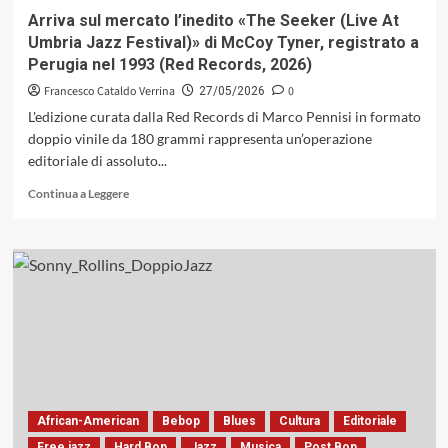
(Blue
Arriva sul mercato l’inedito «The Seeker (Live At
Note,
Umbria Jazz Festival)» di McCoy Tyner, registrato a
1968)
Perugia nel 1993 (Red Records, 2026)
Francesco Cataldo Verrina
0
27/05/2026
L'edizione curata dalla Red Records di Marco Pennisi in formato
doppio vinile da 180 grammi rappresenta un’operazione
editoriale di assoluto...
Leggi
Continua a Leggere
di
più
su
Arriva
sul
mercato
l’inedito
«The
Seeker
(Live
At
Umbria
African-American
Bebop
Blues
Cultura
Editoriale
Jazz
Free jazz
Hard Bop
Jazz
Musica
Post Bop