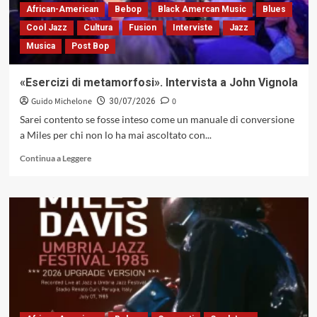
pubblico,
African-American
Bebop
Black Amercan Music
Blues
Keith
Cool Jazz
Cultura
Fusion
Interviste
Jazz
Jarrett
Musica
Post Bop
e
il
Concerto
«Esercizi di metamorfosi». Intervista a John Vignola
di
Guido Michelone
0
Colonia
30/07/2026
scaturito
Sarei contento se fosse inteso come un manuale di conversione
da
a Miles per chi non lo ha mai ascoltato con...
una
suggestione
Leggi
Continua a Leggere
davisiana
di
più
su
«Esercizi
di
metamorfosi».
Intervista
a
John
Vignola