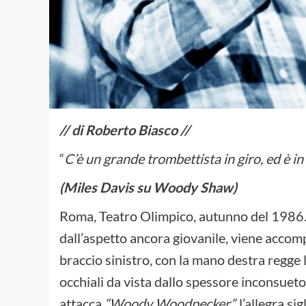
// di Roberto Biasco //
“
C’è un grande trombettista in giro, ed è in 
(Miles Davis su Woody Shaw)
Roma, Teatro Olimpico, autunno del 1986.
dall’aspetto ancora giovanile, viene accomp
braccio sinistro, con la mano destra regge l
occhiali da vista dallo spessore inconsuet
attacca
“Woody Woodpecker”,
l’allegra s