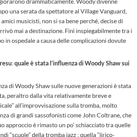
 peggiorarono drammaticamente. Woody divenne
opo una serata da spettatore al Village Vanguard,
i amici musicisti, non si sa bene perché, decise di
rivò mai a destinazione. Finì inspiegabilmente tra i
po in ospedale a causa delle complicazioni dovute
Fresu
:
quale è stata l’influenza di Woody Shaw sui
nza di Woody Shaw sulle nuove generazioni è stata
ta, peraltro dalla vita relativamente breve e
cale” all’improvvisazione sulla tromba, molto
luenza di grandi sassofonisti come John Coltrane, che
 suo approccio è rimasto un po’ schiacciato tra quelle
di “scuole” della tromba jazz : quella “lirico-