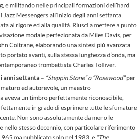
 e militando nelle principali formazioni dell’hard
i Jazz Messengers all’inizio degli anni settanta.
ta al rigore ed alla qualità. Riuscì a mettere a punto
ovvisazione modale perfezionata da Miles Davis, per
 John Coltrane, elaborando una sintesi più avanzata
to portato avanti, sulla stessa lunghezza d’onda, ma
 contemporaneo trombettista Charles Tolliver.
li anni settanta
–
“Steppin Stone” o “Rosewood”
per
sta maturo ed autorevole, un maestro
a aveva un timbro perfettamente riconoscibile,
perfettamente in grado di esprimere tutte le sfumature
descente. Non sono assolutamente da meno le
se nello stesso decennio, con particolare riferimento
 1965 ma pubblicato solo nel 1983, e
“The