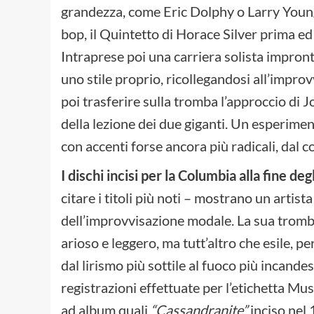
grandezza, come Eric Dolphy o Larry Young,
bop, il Quintetto di Horace Silver prima ed 
Intraprese poi una carriera solista impronta
uno stile proprio, ricollegandosi all’impr
poi trasferire sulla tromba l’approccio di
della lezione dei due giganti. Un esperimen
con accenti forse ancora più radicali, dal
I dischi incisi per la Columbia alla fine deg
citare i titoli più noti – mostrano un arti
dell’improvvisazione modale. La sua tromb
arioso e leggero, ma tutt’altro che esile, 
dal lirismo più sottile al fuoco più incan
registrazioni effettuate per l’etichetta Mu
ad album quali
“Cassandranite”
inciso nel