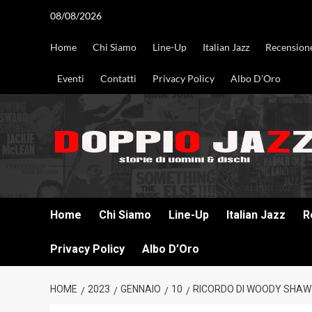
Vai
08/08/2026
al
contenuto
Home
Chi Siamo
Line-Up
Italian Jazz
Recension
Eventi
Contatti
Privacy Policy
Albo D’Oro
DOPPIO JAZZ STORIE DI UOMINI & DISCHI
Home
Chi Siamo
Line-Up
Italian Jazz
R
Privacy Policy
Albo D’Oro
HOME
2023
GENNAIO
10
RICORDO DI WOODY SHAW