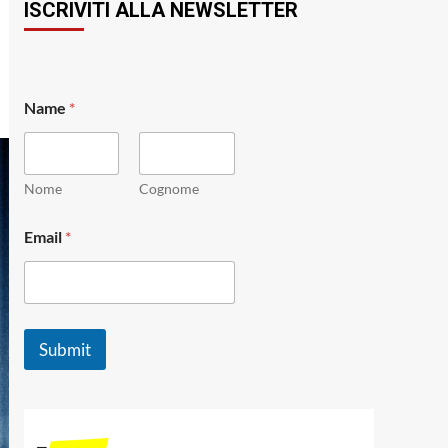
ISCRIVITI ALLA NEWSLETTER
*
Name
*
N
a
m
e
N
Nome
Cognome
a
m
Email
*
e
Submit