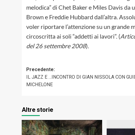
melodica” di Chet Baker e Miles Davis da un
Brown e Freddie Hubbard dall’altra. Assolut
voler riportare l’attenzione su un grande m
circoscritta ai soli “addetti ai lavori”. (
Artic
del 26 settembre 2008
).
Navigazione
Precedente:
IL JAZZ E …INCONTRO DI GIAN NISSOLA CON GU
articolo
MICHELONE
Altre storie