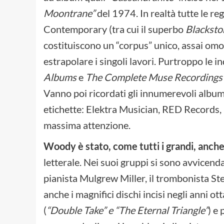
Moontrane”
del 1974. In realtà tutte le reg
Contemporary (tra cui il superbo
Blacksto
costituiscono un “corpus” unico, assai omoge
estrapolare i singoli lavori. Purtroppo le i
Albums
e
The Complete Muse Recording
Vanno poi ricordati gli innumerevoli album 
etichette: Elektra Musician, RED Records, H
massima attenzione.
Woody è stato, come tutti i grandi, anche
letterale. Nei suoi gruppi si sono avvicenda
pianista Mulgrew Miller, il trombonista Ste
anche i magnifici dischi incisi negli anni 
(
“Double Take” e “The Eternal Triangle”
) e