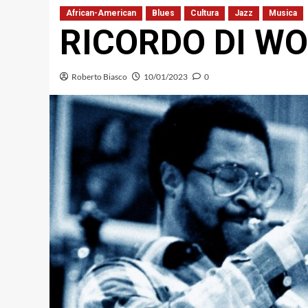
African-American
Blues
Cultura
Jazz
Musica
RICORDO DI W
Roberto Biasco
10/01/2023
0