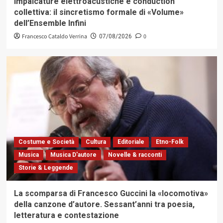
Impalcature elettroacustiche e conduction
collettiva: il sincretismo formale di «Volume»
dell’Ensemble Infini
Francesco Cataldo Verrina
0
07/08/2026
Costume e Società
Cultura
Editoriale
Etno-Folk
Musica
Musica D'autore
Novelle & racconti
Storie & Leggende
La scomparsa di Francesco Guccini la «locomotiva»
della canzone d’autore. Sessant’anni tra poesia,
letteratura e contestazione