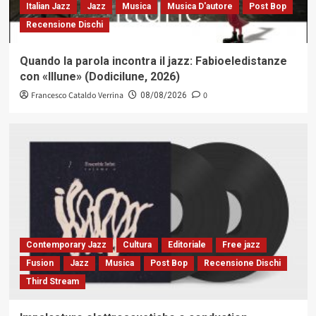
Italian Jazz
Jazz
Musica
Musica D'autore
Post Bop
Recensione Dischi
Quando la parola incontra il jazz: Fabioeledistanze
con «Illune» (Dodicilune, 2026)
Francesco Cataldo Verrina
0
08/08/2026
Contemporary Jazz
Cultura
Editoriale
Free jazz
Fusion
Jazz
Musica
Post Bop
Recensione Dischi
Third Stream