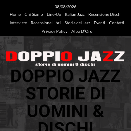
Vai
08/08/2026
al
Home
Chi Siamo
Line-Up
Italian Jazz
Recensione Dischi
contenuto
Interviste
Recensione Libri
Storia del Jazz
Eventi
Contatti
Privacy Policy
Albo D’Oro
DOPPIO JAZZ
STORIE DI
UOMINI &
DISCHI