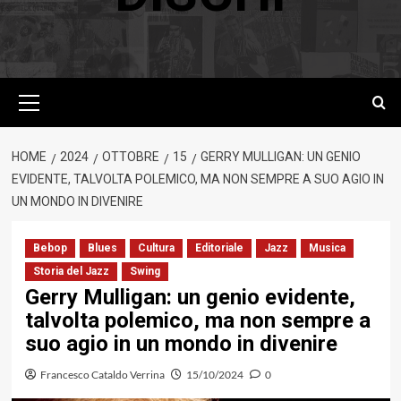
Menu
principale
HOME
2024
OTTOBRE
15
GERRY MULLIGAN: UN GENIO
EVIDENTE, TALVOLTA POLEMICO, MA NON SEMPRE A SUO AGIO IN
UN MONDO IN DIVENIRE
Bebop
Blues
Cultura
Editoriale
Jazz
Musica
Storia del Jazz
Swing
Gerry Mulligan: un genio evidente,
talvolta polemico, ma non sempre a
suo agio in un mondo in divenire
Francesco Cataldo Verrina
15/10/2024
0