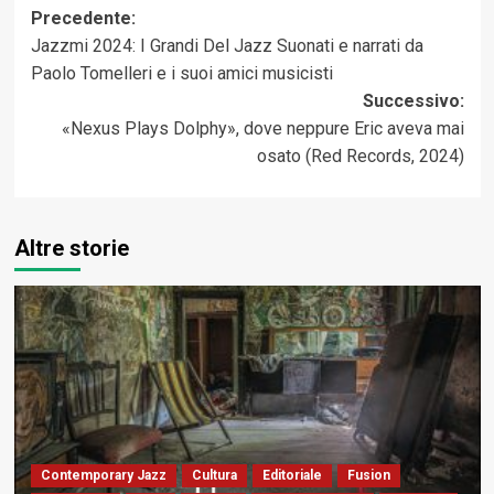
Navigazione
Precedente:
Jazzmi 2024: I Grandi Del Jazz Suonati e narrati da
articolo
Paolo Tomelleri e i suoi amici musicisti
Successivo:
«Nexus Plays Dolphy», dove neppure Eric aveva mai
osato (Red Records, 2024)
Altre storie
Contemporary Jazz
Cultura
Editoriale
Fusion