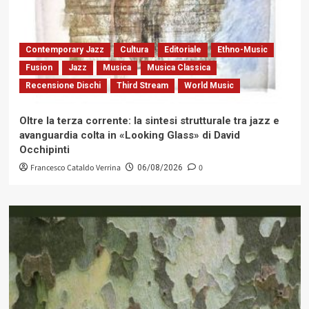
Contemporary Jazz
Cultura
Editoriale
Ethno-Music
Fusion
Jazz
Musica
Musica Classica
Recensione Dischi
Third Stream
World Music
Oltre la terza corrente: la sintesi strutturale tra jazz e
avanguardia colta in «Looking Glass» di David
Occhipinti
Francesco Cataldo Verrina
0
06/08/2026