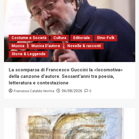
Costume e Società
Cultura
Editoriale
Etno-Folk
Musica
Musica D'autore
Novelle & racconti
Storie & Leggende
La scomparsa di Francesco Guccini la «locomotiva»
della canzone d’autore. Sessant’anni tra poesia,
letteratura e contestazione
Francesco Cataldo Verrina
0
06/08/2026