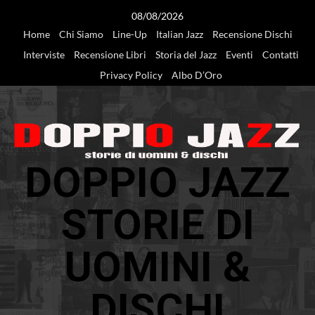
Vai
08/08/2026
al
Home
Chi Siamo
Line-Up
Italian Jazz
Recensione Dischi
contenuto
Interviste
Recensione Libri
Storia del Jazz
Eventi
Contatti
Privacy Policy
Albo D’Oro
DOPPIO JAZZ
STORIE DI
UOMINI &
DISCHI