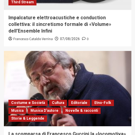
Third Stream
Impalcature elettroacustiche e conduction
collettiva: il sincretismo formale di «Volume»
dell’Ensemble Infini
Francesco Cataldo Verrina
0
07/08/2026
Costume e Società
Cultura
Editoriale
Etno-Folk
Musica
Musica D'autore
Novelle & racconti
Storie & Leggende
La scomparsa di Francesco Guccini la «locomotiva»