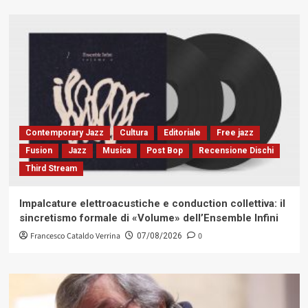
Contemporary Jazz
Cultura
Editoriale
Free jazz
Fusion
Jazz
Musica
Post Bop
Recensione Dischi
Third Stream
Impalcature elettroacustiche e conduction collettiva: il
sincretismo formale di «Volume» dell’Ensemble Infini
Francesco Cataldo Verrina
0
07/08/2026