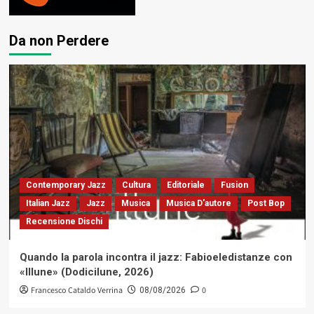
Da non Perdere
Contemporary Jazz
Cultura
Editoriale
Fusion
Italian Jazz
Jazz
Musica
Musica D'autore
Post Bop
Recensione Dischi
Quando la parola incontra il jazz: Fabioeledistanze con
«Illune» (Dodicilune, 2026)
Francesco Cataldo Verrina
0
08/08/2026