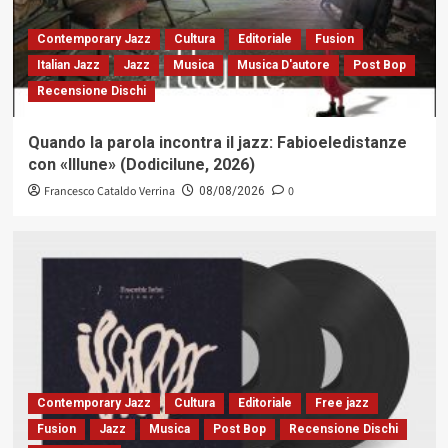
Contemporary Jazz
Cultura
Editoriale
Fusion
Italian Jazz
Jazz
Musica
Musica D'autore
Post Bop
Recensione Dischi
Quando la parola incontra il jazz: Fabioeledistanze
con «Illune» (Dodicilune, 2026)
Francesco Cataldo Verrina
0
08/08/2026
Contemporary Jazz
Cultura
Editoriale
Free jazz
Fusion
Jazz
Musica
Post Bop
Recensione Dischi