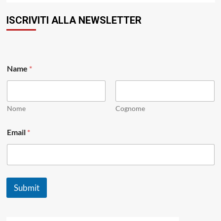
ISCRIVITI ALLA NEWSLETTER
Name
*
Nome
Cognome
E
Email
*
m
a
i
l
*
*
Submit