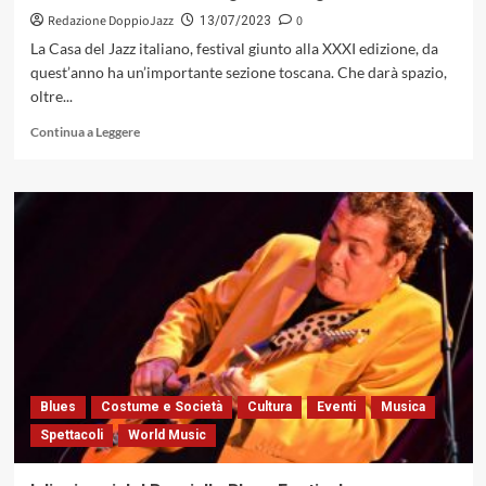
e
Redazione DoppioJazz
0
13/07/2023
trasparente
La Casa del Jazz italiano, festival giunto alla XXXI edizione, da
(C
quest’anno ha un’importante sezione toscana. Che darà spazio,
&
oltre...
P
Tonos
Leggi
Continua a Leggere
Records,
di
2023)
più
su
“WineStories&Jazz”:
cinque
concerti
nel
cuore
della
Maremma
dal
15
luglio
Blues
Costume e Società
Cultura
Eventi
Musica
al
Spettacoli
World Music
12
agosto