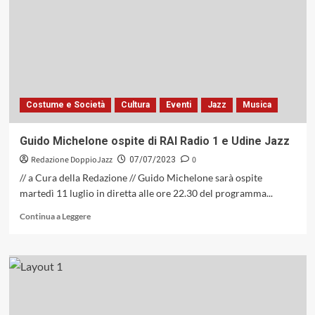
Giuliana
di
Perugia:
no-
jazz,
no-
groove,
Costume e Società
Cultura
Eventi
Jazz
Musica
no-
party
Guido Michelone ospite di RAI Radio 1 e Udine Jazz
Redazione DoppioJazz
0
07/07/2023
// a Cura della Redazione // Guido Michelone sarà ospite
martedì 11 luglio in diretta alle ore 22.30 del programma...
Leggi
Continua a Leggere
di
più
su
Guido
Michelone
ospite
di