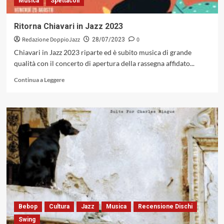
Musica
Spettacoli
sul
tetto
del
Ritorna Chiavari in Jazz 2023
mondo
Redazione DoppioJazz
0
28/07/2023
Chiavari in Jazz 2023 riparte ed è subito musica di grande
qualità con il concerto di apertura della rassegna affidato...
Leggi
Continua a Leggere
di
più
su
Ritorna
Chiavari
in
Jazz
2023
Bebop
Cultura
Jazz
Musica
Recensione Dischi
Swing