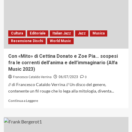
RAI
Radio
1
e
Udine
Jazz
Cultura
Editoriale
Italian Jazz
Jazz
Musica
Recensione Dischi
World Music
Con «Mito» di Cettina Donato e Zoe Pia… sospesi
fra le correnti dell’anima e dell’immaginario (Alfa
Music 2023)
Francesco Cataldo Verrina
0
06/07/2023
// di Francesco Cataldo Verrina // Un disco del genere,
contenente un fil rouge che lo lega alla mitologia, diventa...
Leggi
Continua a Leggere
di
più
su
Con
«Mito»