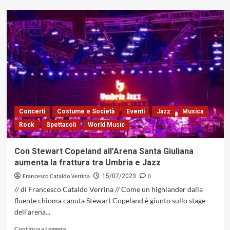
su
Umbria
Jazz
2023:
Paolo
Conte,
all’Arena
Santa
Giuliana…
sotto
le
Concerti
Costume e Società
Eventi
Jazz
Musica
stelle
Rock
Spettacoli
World Music
cadenti
del
jazz
Con Stewart Copeland all’Arena Santa Giuliana
aumenta la frattura tra Umbria e Jazz
Francesco Cataldo Verrina
0
15/07/2023
// di Francesco Cataldo Verrina // Come un highlander dalla
fluente chioma canuta Stewart Copeland è giunto sullo stage
dell'arena...
Leggi
Continua a Leggere