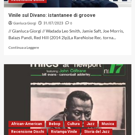
Vinile sul Divano: istantanee di groove
Gianluca Giorgi
0
31/07/2023
// Gianluca Giorgi // Wadada Leo Smith, Jamie Saft, Joe Morris,
Balazs Pandi, Red Hill (2014 2lp)La RareNoise Rec. torna...
Leggi
Continua a Leggere
di
più
su
Vinile
sul
Divano:
istantanee
di
groove
African-American
Bebop
Cultura
Jazz
Musica
Recensione Dischi
Ristampa Vinile
Storia del Jazz