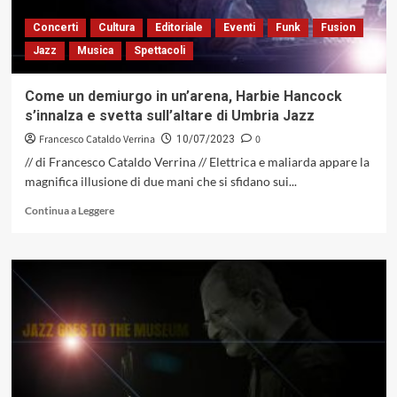
Concerti
Cultura
Editoriale
Eventi
Funk
Fusion
Jazz
Musica
Spettacoli
Come un demiurgo in un’arena, Harbie Hancock
s’innalza e svetta sull’altare di Umbria Jazz
Francesco Cataldo Verrina
0
10/07/2023
// di Francesco Cataldo Verrina // Elettrica e maliarda appare la
magnifica illusione di due mani che si sfidano sui...
Leggi
Continua a Leggere
di
più
su
Come
un
demiurgo
in
un’arena,
Harbie
Hancock
s’innalza