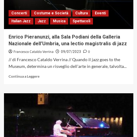
e
svetta
Concerti
Costume e Società
Cultura
Eventi
sull’altare
Italian Jazz
Jazz
Musica
Spettacoli
di
Umbria
Jazz
Enrico Pieranunzi, alla Sala Podiani della Galleria
Nazionale dell’Umbria, una lectio magistralis di jazz
Francesco Cataldo Verrina
0
09/07/2023
// di Francesco Cataldo Verrina // Quando il jazz goes to the
Museum, determina un risveglio dell'arte in generale, talvolta...
Leggi
Continua a Leggere
di
più
su
Enrico
Pieranunzi,
alla
Sala
Podiani
della
Galleria