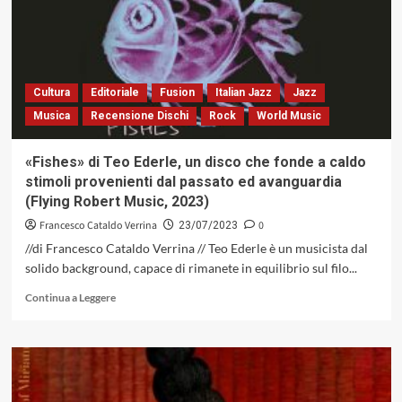
sonore
Cultura
Editoriale
Fusion
Italian Jazz
Jazz
Musica
Recensione Dischi
Rock
World Music
«Fishes» di Teo Ederle, un disco che fonde a caldo
stimoli provenienti dal passato ed avanguardia
(Flying Robert Music, 2023)
Francesco Cataldo Verrina
0
23/07/2023
//di Francesco Cataldo Verrina // Teo Ederle è un musicista dal
solido background, capace di rimanete in equilibrio sul filo...
Leggi
Continua a Leggere
di
più
su
«Fishes»
di
Teo