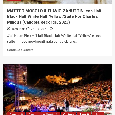
MATTEO MOSOLO & FLAVIO ZANUTTINI con Half
Black Half White Half Yellow /Suite For Charles
Mingus (Caligola Records, 2023)
Kater Pink
0
28/07/2023
// di Kater Pink // “Half Black Half White Half Yellow” è una
suite in nove movimenti nata per celebrare...
Leggi
Continua a Leggere
di
più
su
MATTEO
MOSOLO
&
FLAVIO
ZANUTTINI
con
Half
Black
Half
White
Concerti
Costume e Società
Cultura
Eventi
Jazz