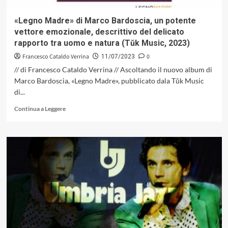
«Legno Madre» di Marco Bardoscia, un potente
vettore emozionale, descrittivo del delicato
rapporto tra uomo e natura (Tŭk Music, 2023)
Francesco Cataldo Verrina
0
11/07/2023
// di Francesco Cataldo Verrina // Ascoltando il nuovo album di
Marco Bardoscia, «Legno Madre», pubblicato dala Tŭk Music
di...
Leggi
Continua a Leggere
di
più
su
«Legno
Madre»
di
Marco
Bardoscia,
un
potente
vettore
emozionale,