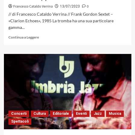
Francesco Cataldo Verrina
0
13/07/2023
// di Francesco Cataldo Verrina // Frank Gordon Sextet –
«Clarion Echoes», 1985 La tromba ha una sua particolare
gamma...
Leggi
Continua a Leggere
di
più
su
Il
Jazz
anni
’80,
questo
sconosciuto
Concerti
Cultura
Editoriale
Eventi
Jazz
Musica
Spettacoli