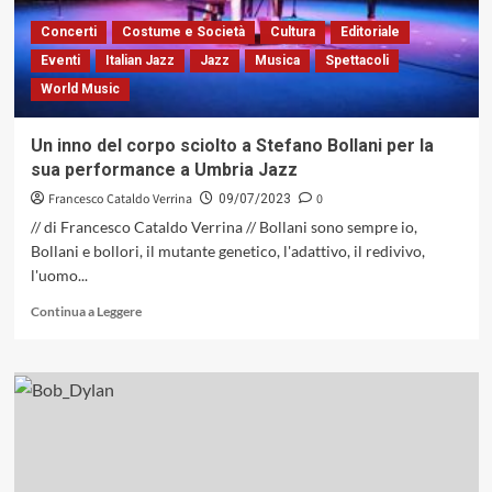
Nazionale
dell’Umbria,
Concerti
Costume e Società
Cultura
Editoriale
una
Eventi
Italian Jazz
Jazz
Musica
Spettacoli
lectio
World Music
magistralis
di
jazz
Un inno del corpo sciolto a Stefano Bollani per la
sua performance a Umbria Jazz
Francesco Cataldo Verrina
0
09/07/2023
// di Francesco Cataldo Verrina // Bollani sono sempre io,
Bollani e bollori, il mutante genetico, l'adattivo, il redivivo,
l'uomo...
Leggi
Continua a Leggere
di
più
su
Un
inno
del
corpo
sciolto