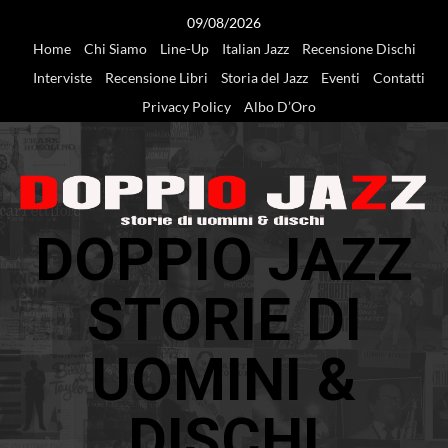
Vai
09/08/2026
al
Home
Chi Siamo
Line-Up
Italian Jazz
Recensione Dischi
contenuto
Interviste
Recensione Libri
Storia del Jazz
Eventi
Contatti
Privacy Policy
Albo D’Oro
DOPPIO JAZZ
STORIE DI
UOMINI &
DISCHI