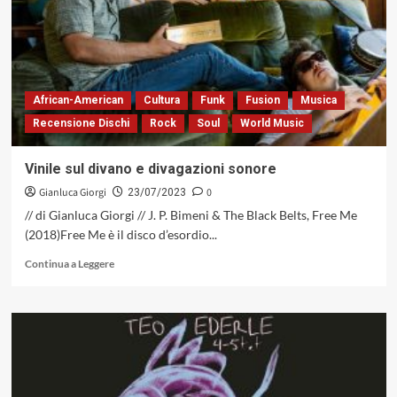
gruppo
attivo
a
Umbria
Jazz
African-American
Cultura
Funk
Fusion
Musica
Recensione Dischi
Rock
Soul
World Music
Vinile sul divano e divagazioni sonore
Gianluca Giorgi
0
23/07/2023
// di Gianluca Giorgi // J. P. Bimeni & The Black Belts, Free Me
(2018)Free Me è il disco d’esordio...
Leggi
Continua a Leggere
di
più
su
Vinile
sul
divano
e
divagazioni