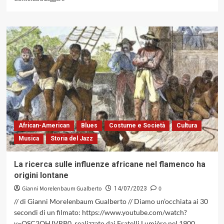
di
più
su
Con
Stewart
Copeland
all’Arena
Santa
Giuliana
aumenta
la
frattura
tra
African-American
Blues
Costume e Società
Cultura
Umbria
Musica
Storia del Jazz
e
Jazz
La ricerca sulle influenze africane nel flamenco ha
origini lontane
Gianni Morelenbaum Gualberto
0
14/07/2023
// di Gianni Morelenbaum Gualberto // Diamo un’occhiata ai 30
secondi di un filmato: https://www.youtube.com/watch?
v=QSC2QHJVRP0, realizzato dai Fratelli Lumière nel 1900,...