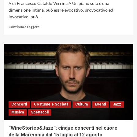
// di Francesco Cataldo Verrina // Un piano solo è una
dimensione intima, può essre evocativo, provocativo ed
invocativo: può...
Leggi
Continua a Leggere
di
più
su
«And
The
Sea
Am
I»
di
Greg
Burk,
come
il
Concerti
Costume e Società
Cultura
Eventi
Jazz
mare
Musica
Spettacoli
della
vita:
placido,
“WineStories&Jazz”: cinque concerti nel cuore
tumultuoso,
della Maremma dal 15 luglio al 12 agosto
profondo