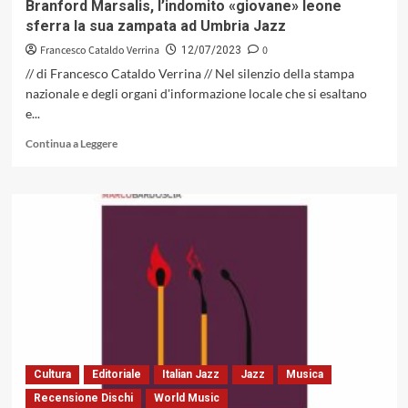
Branford Marsalis, l’indomito «giovane» leone
sferra la sua zampata ad Umbria Jazz
Francesco Cataldo Verrina
0
12/07/2023
// di Francesco Cataldo Verrina // Nel silenzio della stampa
nazionale e degli organi d'informazione locale che si esaltano
e...
Leggi
Continua a Leggere
di
più
su
Branford
Marsalis,
l’indomito
«giovane»
leone
sferra
la
sua
zampata
ad
Cultura
Editoriale
Italian Jazz
Jazz
Musica
Umbria
Recensione Dischi
World Music
Jazz