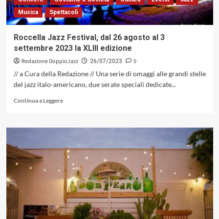
Half
Musica
Spettacoli
Yellow
/Suite
For
Roccella Jazz Festival, dal 26 agosto al 3
Charles
settembre 2023 la XLIII edizione
Mingus
(Caligola
Redazione DoppioJazz
0
26/07/2023
Records,
// a Cura della Redazione // Una serie di omaggi alle grandi stelle
2023)
del jazz italo-americano, due serate speciali dedicate...
Leggi
Continua a Leggere
di
più
su
Roccella
Jazz
Festival,
dal
26
agosto
al
3
settembre