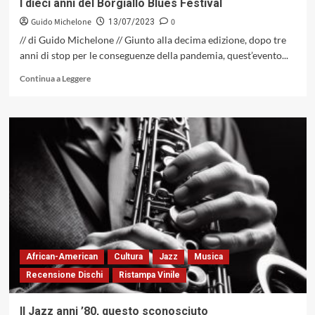
I dieci anni del Borgiallo Blues Festival
Guido Michelone
0
13/07/2023
// di Guido Michelone // Giunto alla decima edizione, dopo tre
anni di stop per le conseguenze della pandemia, quest’evento...
Leggi
Continua a Leggere
di
più
su
I
dieci
anni
del
Borgiallo
Blues
Festival
African-American
Cultura
Jazz
Musica
Recensione Dischi
Ristampa Vinile
Il Jazz anni ’80, questo sconosciuto