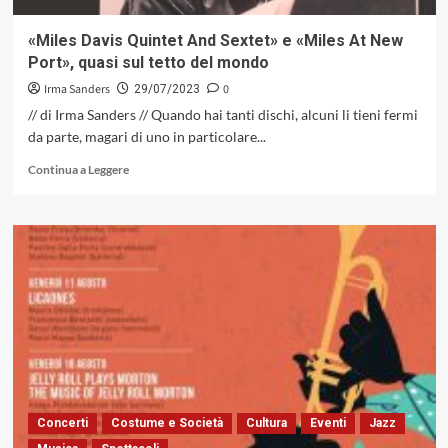
«Miles Davis Quintet And Sextet» e «Miles At New
Port», quasi sul tetto del mondo
Irma Sanders
0
29/07/2023
// di Irma Sanders // Quando hai tanti dischi, alcuni li tieni fermi
da parte, magari di uno in particolare...
Leggi
Continua a Leggere
di
più
su
«Miles
Davis
Quintet
And
Sextet»
e
«Miles
At
New
Port»,
Concerti
Costume e Società
Cultura
Eventi
Jazz
quasi