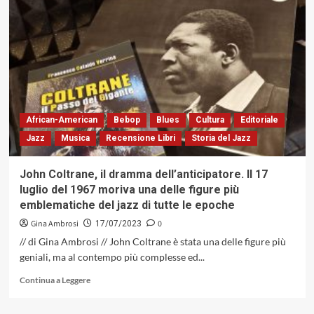
Africa
e
America:
Somi
ed
il
suo
ultimo
album
African-American
Bebop
Blues
Cultura
Editoriale
dedicato
Jazz
Musica
Recensione Libri
Storia del Jazz
a
Miriam
Makeba
John Coltrane, il dramma dell’anticipatore. Il 17
luglio del 1967 moriva una delle figure più
emblematiche del jazz di tutte le epoche
Gina Ambrosi
0
17/07/2023
// di Gina Ambrosi // John Coltrane è stata una delle figure più
geniali, ma al contempo più complesse ed...
Leggi
Continua a Leggere
di
più