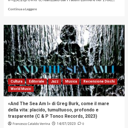
Leggi
Continua a Leggere
di
più
su
La
ricerca
sulle
influenze
africane
nel
flamenco
ha
origini
lontane
Cultura
Editoriale
Jazz
Musica
Recensione Dischi
World Music
«And The Sea Am I» di Greg Burk, come il mare
della vita: placido, tumultuoso, profondo e
trasparente (C & P Tonos Records, 2023)
Francesco Cataldo Verrina
0
14/07/2023