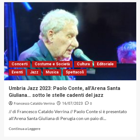
su
John
Coltrane,
il
dramma
dell’anticipatore.
Il
17
luglio
del
1967
Concerti
Costume e Società
Cultura
Editoriale
moriva
Eventi
Jazz
Musica
Spettacoli
una
delle
figure
Umbria Jazz 2023: Paolo Conte, all’Arena Santa
più
Giuliana… sotto le stelle cadenti del jazz
emblematiche
del
Francesco Cataldo Verrina
0
16/07/2023
jazz
// di Francesco Cataldo Verrina // Paolo Conte si è presentato
di
all'Arena Santa Giuliana di Perugia con un paio di...
tutte
le
Leggi
Continua a Leggere
epoche
di
più