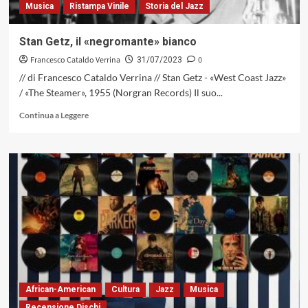
Musica
Ristampa Vinile
Storia del Jazz
Stan Getz, il «negromante» bianco
Francesco Cataldo Verrina
0
31/07/2023
// di Francesco Cataldo Verrina // Stan Getz - «West Coast Jazz»
/ «The Steamer», 1955 (Norgran Records) Il suo...
Leggi
Continua a Leggere
di
più
su
Stan
Getz,
il
«negromante»
bianco
African-American
Cultura
Jazz
Musica
Recensione Dischi