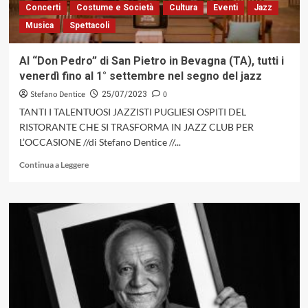
2023
Concerti
Costume e Società
Cultura
Eventi
Jazz
la
Musica
Spettacoli
XLIII
edizione
Al “Don Pedro” di San Pietro in Bevagna (TA), tutti i
venerdì fino al 1° settembre nel segno del jazz
Stefano Dentice
0
25/07/2023
TANTI I TALENTUOSI JAZZISTI PUGLIESI OSPITI DEL
RISTORANTE CHE SI TRASFORMA IN JAZZ CLUB PER
L’OCCASIONE //di Stefano Dentice //...
Leggi
Continua a Leggere
di
più
su
Al
“Don
Pedro”
di
San
Pietro
in
Bevagna