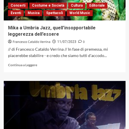
descrittivo
Concerti
Costume e Società
Cultura
Editoriale
del
Eventi
Musica
Spettacoli
World Music
delicato
rapporto
tra
Mika a Umbria Jazz, quell’insopportabile
uomo
leggerezza dell’essere
e
natura
Francesco Cataldo Verrina
0
11/07/2023
(Tŭk
// di Francesco Cataldo Verrina // In fase di premessa, mi
Music,
piacerebbe stabilire - e credo che siamo tutti d'accodo...
2023)
Leggi
Continua a Leggere
di
più
su
Mika
a
Umbria
Jazz,
quell’insopportabile
leggerezza
dell’essere