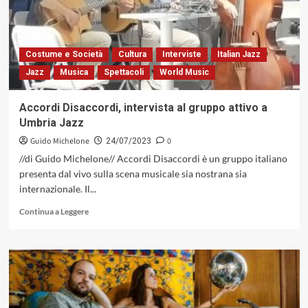
jazz
anni
Sessanta
e
Costume e Società
Cultura
Interviste
Italian Jazz
Settanta
Jazz
Musica
Spettacoli
World Music
Accordi Disaccordi, intervista al gruppo attivo a
Umbria Jazz
Guido Michelone
0
24/07/2023
//di Guido Michelone// Accordi Disaccordi è un gruppo italiano
presenta dal vivo sulla scena musicale sia nostrana sia
internazionale. Il...
Leggi
Continua a Leggere
di
più
su
Accordi
Disaccordi,
intervista
al