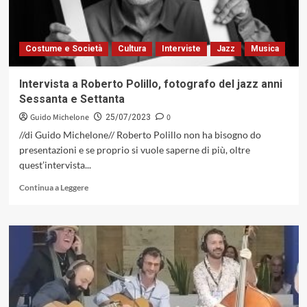
(TA),
tutti
i
Costume e Società
Cultura
Interviste
Jazz
Musica
venerdì
fino
al
Intervista a Roberto Polillo, fotografo del jazz anni
1°
Sessanta e Settanta
settembre
nel
Guido Michelone
0
25/07/2023
segno
//di Guido Michelone// Roberto Polillo non ha bisogno do
del
presentazioni e se proprio si vuole saperne di più, oltre
jazz
quest’intervista...
Leggi
Continua a Leggere
di
più
su
Intervista
a
Roberto
Polillo,
fotografo
del