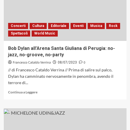
a
Stefano
Bollani
per
la
Concerti
Cultura
Editoriale
Eventi
Musica
Rock
sua
Spettacoli
World Music
performance
a
Umbria
Bob Dylan all’Arena Santa Giuliana di Perugia: no-
Jazz
jazz, no-groove, no-party
Francesco Cataldo Verrina
0
08/07/2023
// di Francesco Cataldo Verrina // Prima di salire sul palco,
Dylan ha camminato nervosamente in penombra, avendo il
terrore di...
Leggi
Continua a Leggere
di
più
su
Bob
Dylan
all’Arena
Santa