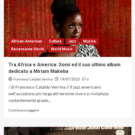
Ederle,
un
disco
che
fonde
a
caldo
African-American
Cultura
Jazz
Musica
stimoli
Recensione Dischi
World Music
provenienti
dal
passato
Tra Africa e America: Somi ed il suo ultimo album
ed
dedicato a Miriam Makeba
avanguardia
(Flying
Francesco Cataldo Verrina
0
19/07/2023
Robert
/ di Francesco Cataldo Verrina // Il jazz americano
Music,
nell’accezione più larga del termine vive e si rivitalizza
2023)
costantemente grazie...
Leggi
Continua a Leggere
di
più
su
Tra