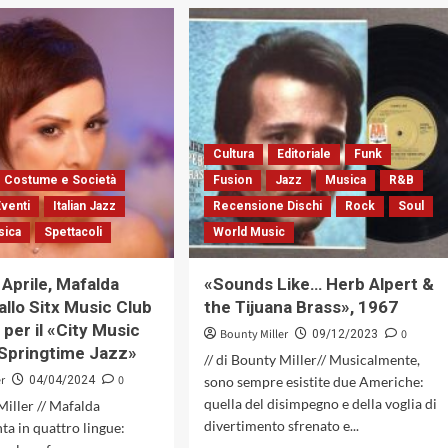
su
musica
«Extrasensorial
per
Songs»
organi
di
caldi,
Boris
sesso,
Savoldelli,
ballo
tra
e
intelligenza
sballo
Cultura
Editoriale
Funk
artificiale
e
Costume e Società
Fusion
Jazz
Musica
R&B
creatività
Eventi
Italian Jazz
Recensione Dischi
Rock
Soul
umana
sica
Spettacoli
World Music
(Caligola
Records,
2025)
 Aprile, Mafalda
«Sounds Like… Herb Alpert &
allo Sitx Music Club
the Tijuana Brass», 1967
 per il «City Music
Bounty Miller
0
09/12/2023
/ Springtime Jazz»
// di Bounty Miller// Musicalmente,
er
0
04/04/2024
sono sempre esistite due Americhe:
quella del disimpegno e della voglia di
Miller // Mafalda
divertimento sfrenato e...
ta in quattro lingue: