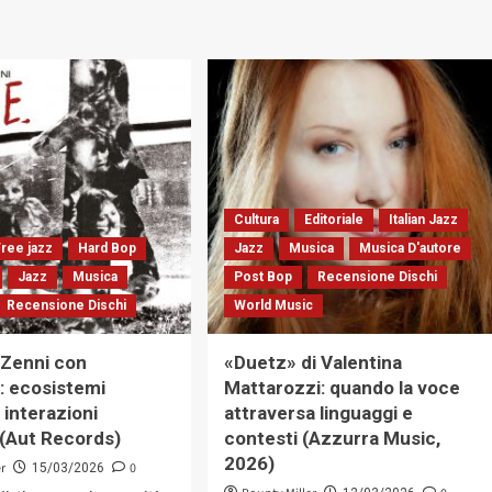
Cultura
Editoriale
Italian Jazz
Free jazz
Hard Bop
Jazz
Musica
Musica D'autore
Jazz
Musica
Post Bop
Recensione Dischi
Recensione Dischi
World Music
 Zenni con
«Duetz» di Valentina
»: ecosistemi
Mattarozzi: quando la voce
 interazioni
attraversa linguaggi e
(Aut Records)
contesti (Azzurra Music,
2026)
er
0
15/03/2026