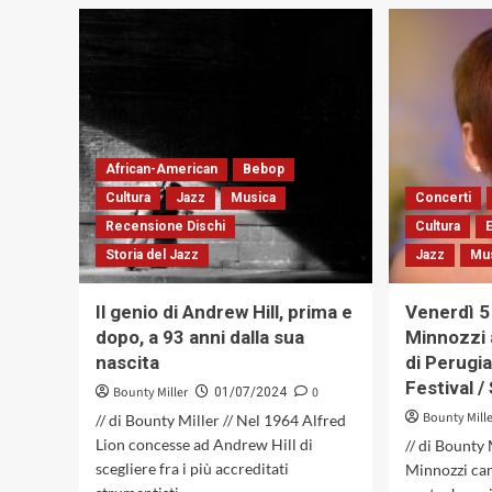
Andrea
Zacchia
e
l’arte
di
raccontare
l’immaginario:
«Anemoia»,
African-American
Bebop
il
nuovo
Cultura
Jazz
Musica
Concerti
album
Recensione Dischi
Cultura
tra
jazz,
Storia del Jazz
Jazz
Mu
nostalgia
e
Il genio di Andrew Hill, prima e
Venerdì 5
visioni
dopo, a 93 anni dalla sua
Minnozzi 
(Filibusta
Records,
nascita
di Perugia
2025)
Festival 
Bounty Miller
0
01/07/2024
Bounty Mill
// di Bounty Miller // Nel 1964 Alfred
Lion concesse ad Andrew Hill di
// di Bounty 
scegliere fra i più accreditati
Minnozzi can