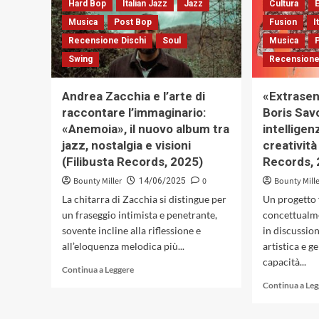
Hard Bop
Italian Jazz
Jazz
Cultura
acustico
(CBS,
Musica
Post Bop
Fusion
I
1987)
Recensione Dischi
Soul
Musica
Swing
Recensione
Andrea Zacchia e l’arte di
«Extrasen
raccontare l’immaginario:
Boris Savo
«Anemoia», il nuovo album tra
intelligenz
jazz, nostalgia e visioni
creativit
(Filibusta Records, 2025)
Records, 
Bounty Miller
0
Bounty Mill
14/06/2025
La chitarra di Zacchia si distingue per
Un progetto 
un fraseggio intimista e penetrante,
concettualme
sovente incline alla riflessione e
in discussion
all’eloquenza melodica più...
artistica e g
capacità...
Leggi
Continua a Leggere
di
Continua a Le
più
su