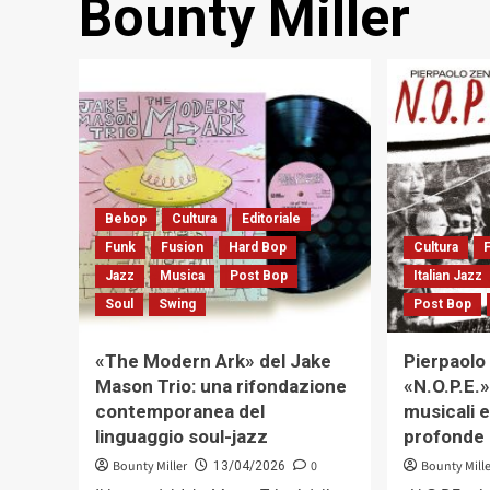
Bounty Miller
Bebop
Cultura
Editoriale
Funk
Fusion
Hard Bop
Cultura
Jazz
Musica
Post Bop
Italian Jazz
Soul
Swing
Post Bop
«The Modern Ark» del Jake
Pierpaolo
Mason Trio: una rifondazione
«N.O.P.E.
contemporanea del
musicali e
linguaggio soul-jazz
profonde 
Bounty Miller
0
Bounty Mill
13/04/2026