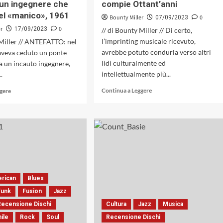
i un ingegnere che
compie Ottant’anni
/
Springtime
nel «manico», 1961
Bounty Miller
0
07/09/2023
Jazz»
er
0
17/09/2023
// di Bounty Miller // Di certo,
l’imprinting musicale ricevuto,
 Miller // ANTEFATTO: nel
avrebbe potuto condurla verso altri
aveva ceduto un ponte
lidi culturalmente ed
a un incauto ingegnere,
intellettualmente più...
.
Leggi
Leggi
Continua a Leggere
ggere
di
di
più
più
su
su
Gloria
Stanley
Gaynor
Turrentine
Regina
l’uomo
della
che
Disco
soffiava
Music,
nel
erican
Blues
ma
«mantice»,
Funk
Fusion
Jazz
non
vittima
solo,
di
Recensione Dischi
Cultura
Jazz
Musica
compie
un
nile
Rock
Soul
Recensione Dischi
Ottant’anni
ingegnere