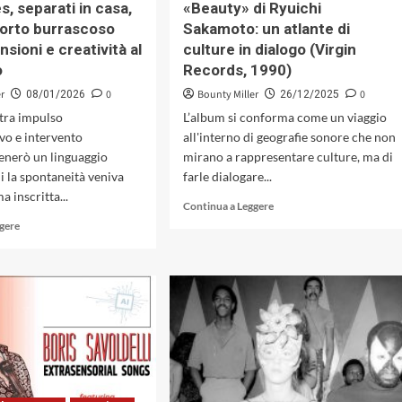
s, separati in casa,
«Beauty» di Ryuichi
porto burrascoso
Sakamoto: un atlante di
ensioni e creatività al
culture in dialogo (Virgin
o
Records, 1990)
er
0
Bounty Miller
0
08/01/2026
26/12/2025
 tra impulso
L’album si conforma come un viaggio
vo e intervento
all'interno di geografie sonore che non
generò un linguaggio
mirano a rappresentare culture, ma di
ui la spontaneità veniva
farle dialogare...
a inscritta...
Leggi
Continua a Leggere
di
Leggi
ggere
più
di
su
più
«Beauty»
su
di
Teo
Ryuichi
e
Sakamoto:
Miles,
un
separati
atlante
in
di
casa,
culture
in