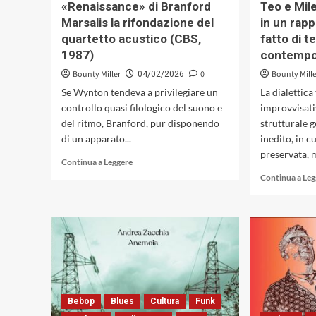
«Renaissance» di Branford
Teo e Mile
Marsalis la rifondazione del
in un rap
quartetto acustico (CBS,
fatto di t
1987)
contemp
Bounty Miller
0
Bounty Mill
04/02/2026
Se Wynton tendeva a privilegiare un
La dialettica
controllo quasi filologico del suono e
improvvisati
del ritmo, Branford, pur disponendo
strutturale 
di un apparato...
inedito, in c
preservata, m
Leggi
Continua a Leggere
di
Continua a Le
più
su
«Renaissance»
di
Branford
Marsalis
la
rifondazione
del
Bebop
Blues
Cultura
Funk
quartetto