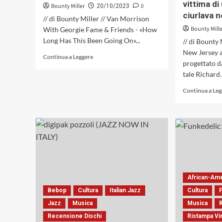
vittima d
Bounty Miller
0
20/10/2023
ciurlava 
// di Bounty Miller // Van Morrison
Bounty Mill
With Georgie Fame & Friends - «How
Long Has This Been Going On»...
// di Bounty
New Jersey 
Leggi
Continua a Leggere
progettato d
di
tale Richard..
più
su
Continua a Le
Van
Morrison,
il
jazz
come
catalizzatore
di
emozioni
African-Am
Bebop
Cultura
Italian Jazz
Cultura
Jazz
Musica
Musica
Recensione Dischi
Ristampa Vi