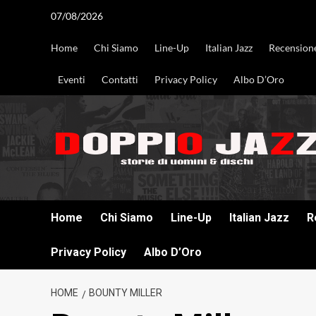
Vai
07/08/2026
al
contenuto
Home
Chi Siamo
Line-Up
Italian Jazz
Recension
Eventi
Contatti
Privacy Policy
Albo D’Oro
DOPPIO JAZZ STORIE DI UOMINI & DISCHI
Home
Chi Siamo
Line-Up
Italian Jazz
R
Privacy Policy
Albo D’Oro
HOME
BOUNTY MILLER