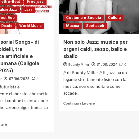
Elettro-Beat
Free jazz
in
un
dialogo
rapporto
talian Jazz
Jazz
(Virgin
burrascoso
Post Bop
Costume e Società
Cultura
Records,
fatto
1990)
 Dischi
World Music
Musica
Spettacoli
di
tensioni
e
sorial Songs» di
Non solo Jazz: musica per
creatività
ldelli, tra
organi caldi, sesso, ballo e
al
a artificiale e
sballo
contempo
à umana (Caligola
Bounty Miller
0
31/08/2024
2025)
// di Bounty Miller // IL jazz, ha un
er
0
07/06/2025
legame strettamente fisico con la
musica, non è scindibile come
futurista e
accade...
nte elaborato, che mette
e il confine tra intuizione
Leggi
Continua a Leggere
enerazione algoritmica. La
di
più
su
Leggi
ggere
Non
di
solo
più
Jazz: