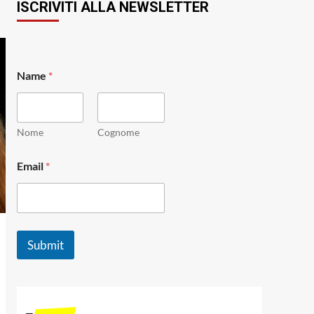
ISCRIVITI ALLA NEWSLETTER
*
Name
*
E
m
a
i
l
Nome
Cognome
N
a
Email
*
m
e
Submit