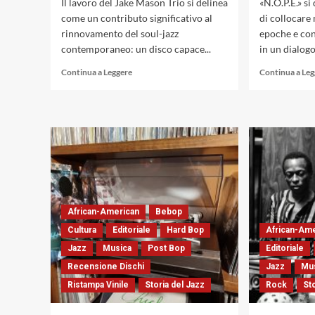
Il lavoro del Jake Mason Trio si delinea
«N.O.P.E.» si
come un contributo significativo al
di collocare 
rinnovamento del soul-jazz
epoche e cont
contemporaneo: un disco capace...
in un dialogo
Leggi
Continua a Leggere
Continua a Le
di
più
su
«The
Modern
Ark»
del
Jake
Mason
Trio:
African-American
Bebop
una
Cultura
Editoriale
rifondazione
Hard Bop
African-Am
contemporanea
Jazz
Musica
Post Bop
Editoriale
del
Recensione Dischi
Jazz
Mu
linguaggio
soul-
Ristampa Vinile
Storia del Jazz
Rock
St
jazz