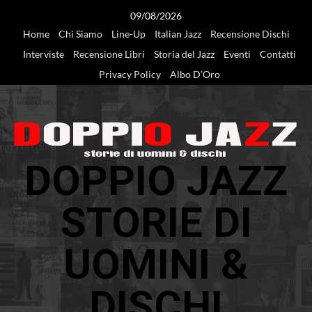
Vai
09/08/2026
al
Home
Chi Siamo
Line-Up
Italian Jazz
Recensione Dischi
contenuto
Interviste
Recensione Libri
Storia del Jazz
Eventi
Contatti
Privacy Policy
Albo D’Oro
DOPPIO JAZZ
STORIE DI
UOMINI &
DISCHI