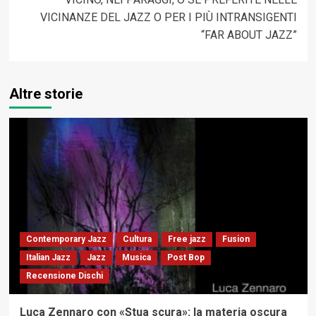
VICINANZE DEL JAZZ O PER I PIÙ INTRANSIGENTI
“FAR ABOUT JAZZ”
Altre storie
Contemporary Jazz
Cultura
Free jazz
Fusion
Italian Jazz
Jazz
Musica
Post Bop
Recensione Dischi
Luca Zennaro con «Stua scura»: la materia oscura