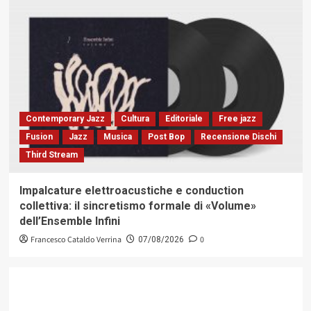
Contemporary Jazz
Cultura
Editoriale
Free jazz
Fusion
Jazz
Musica
Post Bop
Recensione Dischi
Third Stream
Impalcature elettroacustiche e conduction
collettiva: il sincretismo formale di «Volume»
dell’Ensemble Infini
Francesco Cataldo Verrina
0
07/08/2026