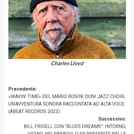
Charles Lloyd
Navigazione
Precedente:
«WAVIN’ TIME» DEL MARIO ROSINI DUNI JAZZ CHOIR,
articolo
UN’AVVENTURA SONORA RACCONTATA AD ALTA VOCE.
(ABEAT RECORDS 2022)
Successivo:
BILL FRISELL CON “BLUES DREAMS”: INTORNO,
VICINO, NEI PARAGGI, O SE PREFERITE NELLE