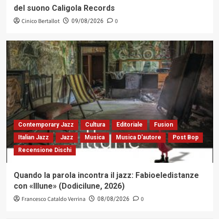
del suono Caligola Records
Cinico Bertallot
0
09/08/2026
Contemporary Jazz
Cultura
Editoriale
Fusion
Italian Jazz
Jazz
Musica
Musica D'autore
Post Bop
Recensione Dischi
Quando la parola incontra il jazz: Fabioeledistanze
con «Illune» (Dodicilune, 2026)
Francesco Cataldo Verrina
0
08/08/2026