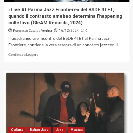
«Live At Parma Jazz Frontiere» del BSDE 4TET,
quando il contrasto amebeo determina l’happening
collettivo (GleAM Records, 2024)
Francesco Cataldo Verrina
0
16/12/2024
Il quadrangolare incontro del BSDE 4TET al Parma Jazz
Frontiere, contiene la vera essenza di un concerto jazz con il...
Leggi
Continua a Leggere
di
più
su
«Live
At
Parma
Jazz
Frontiere»
del
BSDE
4TET,
quando
il
Cultura
Italian Jazz
Jazz
Musica
contrasto