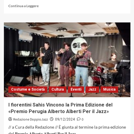
Leggi
Continua a Leggere
di
più
su
Valentina
Voto
tra
jazz,
musicoterapia
e
Bobby
McFerrin.
Intervista
all’autrice
della
Costume e Società
Cultura
Eventi
Jazz
Musica
prima
biografia
italiana
I fiorentini Sahis Vincono la Prima Edizione del
sul
«Premio Perugia Alberto Alberti Per il Jazz»
noto
vocalist
Redazione DoppioJazz
0
09/12/2024
statunitense
// a Cura della Redazione // È giunta al termine la prima edizione
del 𝐏𝐫𝐞𝐦𝐢𝐨 𝐀𝐥𝐛𝐞𝐫𝐭𝐨 𝐀𝐥𝐛𝐞𝐫𝐭𝐢 𝐏𝐞𝐫 𝐢𝐥 𝐉𝐚𝐳𝐳,...