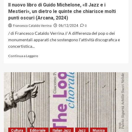
fuoco
Il nuovo libro di Guido Michelone, «Il Jazz e i
(Barly
Mestieri», un dietro le quinte che chiarisce molti
Records,
punti oscuri (Arcana, 2024)
2024)
Francesco Cataldo Verrina
0
06/12/2024
/ di Francesco Cataldo Verrina // A differenza del pop o dei
monumentali apparati che sostengono l'attività discografica e
concertistica...
Leggi
Continua a Leggere
di
più
su
Il
nuovo
libro
di
Guido
Michelone,
«Il
Jazz
e
i
Cultura
Editoriale
Italian Jazz
Jazz
Musica