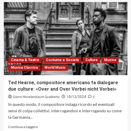
su
Donald
Byrd
con
«Fancy
Free»:
due
epoche,
due
stili
(Blue
Cinema & Teatro
Costume e Società
Cultura
Musica
Note
Musica Classica
World Music
1970)
Ted Hearne, compositore americano fa dialogare
due culture: «Over and Over Vorbei nicht Vorbei»
Gianni Morelenbaum Gualberto
0
10/12/2024
In questo modo, il compositore indaga ricordo ed eventuali
sensi di colpa collettivi, interrogandosi e interrogando su come
la Germania...
Leggi
Continua a Leggere