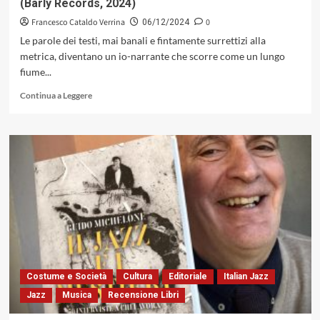
(Barly Records, 2024)
(Off
Records,
Francesco Cataldo Verrina
0
06/12/2024
2024)
Le parole dei testi, mai banali e fintamente surrettizi alla
metrica, diventano un io-narrante che scorre come un lungo
fiume...
Leggi
Continua a Leggere
di
più
su
«Terrestre»
di
Beatrice
Arrigoni,
un
compost
sonoro
bruciante
e
sospeso
Costume e Società
Cultura
Editoriale
Italian Jazz
fra
Jazz
Musica
Recensione Libri
terra
e