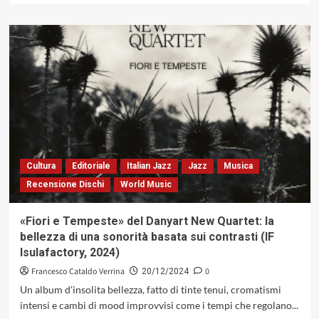
più
su
23
libri
jazz
per
Natale
2025
Cultura
Editoriale
Italian Jazz
Jazz
Musica
Recensione Dischi
World Music
«Fiori e Tempeste» del Danyart New Quartet: la
bellezza di una sonorità basata sui contrasti (IF
Isulafactory, 2024)
Francesco Cataldo Verrina
0
20/12/2024
Un album d'insolita bellezza, fatto di tinte tenui, cromatismi
intensi e cambi di mood improvvisi come i tempi che regolano...