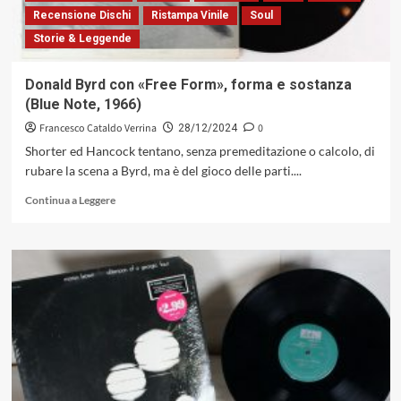
Recensione Dischi
Ristampa Vinile
Soul
Storie & Leggende
Donald Byrd con «Free Form», forma e sostanza
(Blue Note, 1966)
Francesco Cataldo Verrina
0
28/12/2024
Shorter ed Hancock tentano, senza premeditazione o calcolo, di
rubare la scena a Byrd, ma è del gioco delle parti....
Leggi
Continua a Leggere
di
più
su
Donald
Byrd
con
«Free
Form»,
forma
e
sostanza