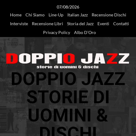
Vai
07/08/2026
al
Home
Chi Siamo
Line-Up
Italian Jazz
Recensione Dischi
contenuto
Interviste
Recensione Libri
Storia del Jazz
Eventi
Contatti
Privacy Policy
Albo D’Oro
DOPPIO JAZZ
STORIE DI
UOMINI &
DISCHI