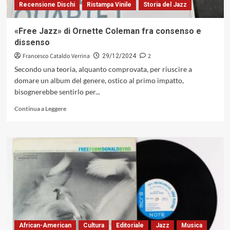
Recensione Dischi
Ristampa Vinile
Storia del Jazz
«Free Jazz» di Ornette Coleman fra consenso e
dissenso
Francesco Cataldo Verrina
2
29/12/2024
Secondo una teoria, alquanto comprovata, per riuscire a
domare un album del genere, ostico al primo impatto,
bisognerebbe sentirlo per...
Leggi
Continua a Leggere
di
più
su
«Free
Jazz»
di
Ornette
Coleman
fra
consenso
e
dissenso
African-American
Cultura
Editoriale
Jazz
Musica