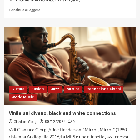
Leggi
Continua a Leggere
di
più
su
I
fiorentini
Sahis
Vincono
la
Prima
Edizione
del
«Premio
Perugia
Cultura
Fusion
Jazz
Musica
Recensione Dischi
Alberto
World Music
Alberti
Per
il
Vinile sul divano, black and white connections
Jazz»
Gianluca Giorgi
0
08/12/2024
// di Gianluca Giorgi // Joe Henderson, “Mirror, Mirror” (1980
ristampa Audiophile 2016)La MPS è una etichetta jazz tedesca