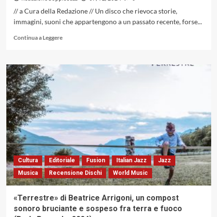
// a Cura della Redazione // Un disco che rievoca storie,
immagini, suoni che appartengono a un passato recente, forse...
Leggi
Continua a Leggere
di
più
su
«Consistenza
Umana»
di
Daniele
Morelli
e
Robert
Tiso.
Un
viaggio
Cultura
Editoriale
Fusion
Italian Jazz
Jazz
in
Musica
Recensione Dischi
World Music
musica
nel
manicomio
«Terrestre» di Beatrice Arrigoni, un compost
di
sonoro bruciante e sospeso fra terra e fuoco
Volterra