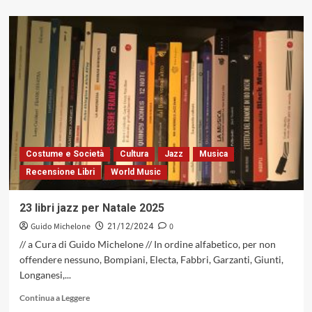
più
su
Roberta
Piccirillo
e
Giovanni
Guaccero
con
«Cores
Da
Lua»,
tra
Costume e Società
Cultura
Jazz
Musica
jazz
Recensione Libri
World Music
e
Brasile
(AlfaMusic,
23 libri jazz per Natale 2025
2024)
Guido Michelone
0
21/12/2024
// a Cura di Guido Michelone // In ordine alfabetico, per non
offendere nessuno, Bompiani, Electa, Fabbri, Garzanti, Giunti,
Longanesi,...
Leggi
Continua a Leggere
di