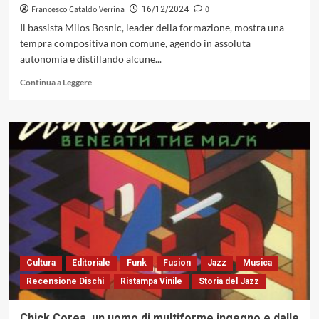
Francesco Cataldo Verrina
0
16/12/2024
Il bassista Milos Bosnic, leader della formazione, mostra una
tempra compositiva non comune, agendo in assoluta
autonomia e distillando alcune...
Leggi
Continua a Leggere
di
più
su
Bosque
Sound
Community
con
«12
Angy
Mushrooms»,
eclettiche
visioni
per
Cultura
Editoriale
Funk
Fusion
Jazz
Musica
una
Recensione Dischi
Ristampa Vinile
Storia del Jazz
fusion
jazz
di
Chick Corea, un uomo di multiforme ingegno e dalle