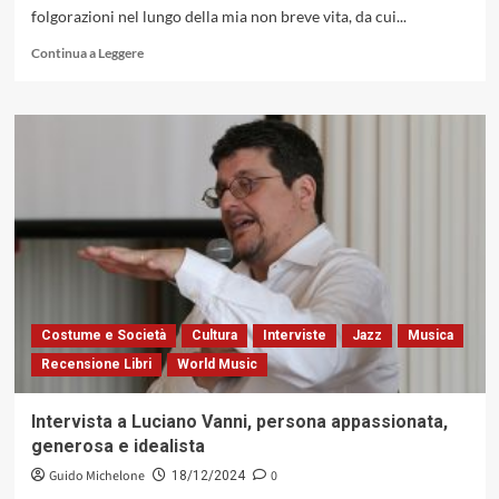
folgorazioni nel lungo della mia non breve vita, da cui...
Leggi
Continua a Leggere
di
più
su
Don’t
Worry
Be
Happy:
folgorato
sulla
via
di
damasco
su
Costume e Società
Cultura
Interviste
Jazz
Musica
un
Recensione Libri
World Music
palo
dell’alta
tensione
Intervista a Luciano Vanni, persona appassionata,
da
generosa e idealista
Bobby
McFerrin
Guido Michelone
0
18/12/2024