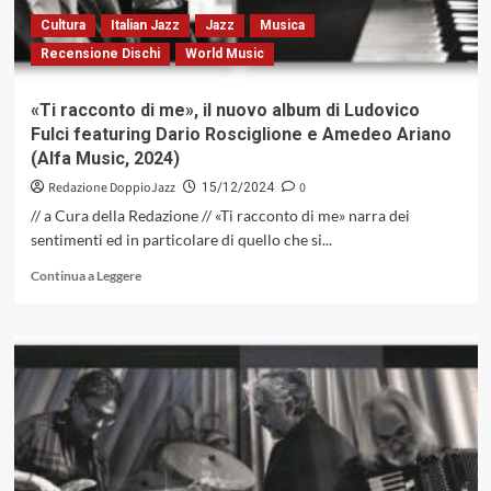
e
Cultura
Italian Jazz
Jazz
Musica
Carlo
Recensione Dischi
World Music
Battisti
«Ti racconto di me», il nuovo album di Ludovico
Fulci featuring Dario Rosciglione e Amedeo Ariano
(Alfa Music, 2024)
Redazione DoppioJazz
0
15/12/2024
// a Cura della Redazione // «Ti racconto di me» narra dei
sentimenti ed in particolare di quello che si...
Leggi
Continua a Leggere
di
più
su
«Ti
racconto
di
me»,
il
nuovo
album