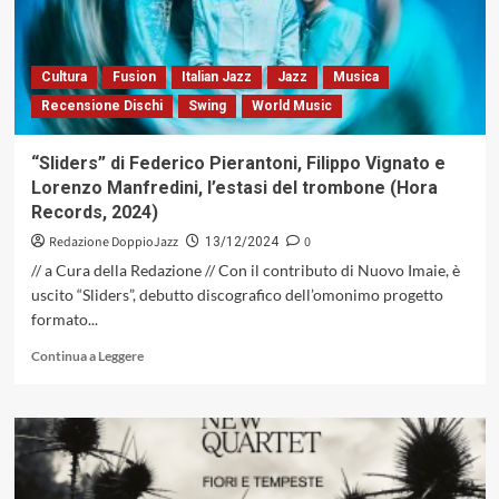
(Alfa
Music,
2024)
Cultura
Fusion
Italian Jazz
Jazz
Musica
Recensione Dischi
Swing
World Music
“Sliders” di Federico Pierantoni, Filippo Vignato e
Lorenzo Manfredini, l’estasi del trombone (Hora
Records, 2024)
Redazione DoppioJazz
0
13/12/2024
// a Cura della Redazione // Con il contributo di Nuovo Imaie, è
uscito “Sliders”, debutto discografico dell’omonimo progetto
formato...
Leggi
Continua a Leggere
di
più
su
“Sliders”
di
Federico