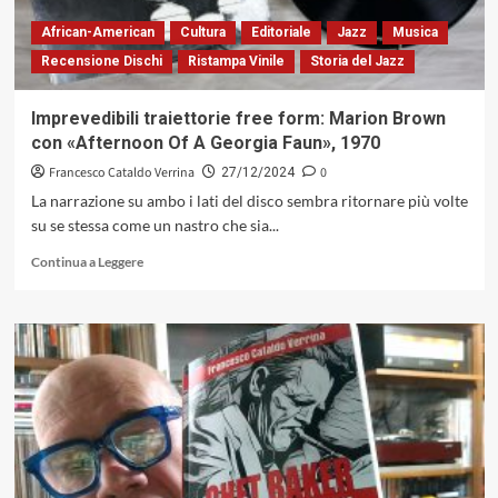
(Blue
Note,
African-American
Cultura
Editoriale
Jazz
Musica
1966)
Recensione Dischi
Ristampa Vinile
Storia del Jazz
Imprevedibili traiettorie free form: Marion Brown
con «Afternoon Of A Georgia Faun», 1970
Francesco Cataldo Verrina
0
27/12/2024
La narrazione su ambo i lati del disco sembra ritornare più volte
su se stessa come un nastro che sia...
Leggi
Continua a Leggere
di
più
su
Imprevedibili
traiettorie
free
form:
Marion
Brown
con
«Afternoon