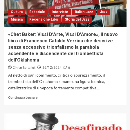
Of
A
Cultura
Editoriale
Interviste
Italian Jazz
Jazz
Georgia
Musica
Recensione Libri
Storia del Jazz
Faun»,
1970
«Chet Baker: Vissi D’Arte, Vissi D’Amore», il nuovo
libro di Francesco Cataldo Verrina che descrive
senza eccessivo trionfalismo la parabola
ascendente e discendente del trombettista
dell’Oklahoma
Cinico Bertallot
0
26/12/2024
Al netto di ogni commento, critica o apprezzamento, il
trombettista dell'Oklahoma rimane una figura iconica,
catalizzatrice di un'epoca fortemente competitiva...
Leggi
Continua a Leggere
di
più
su
«Chet
Baker:
Vissi