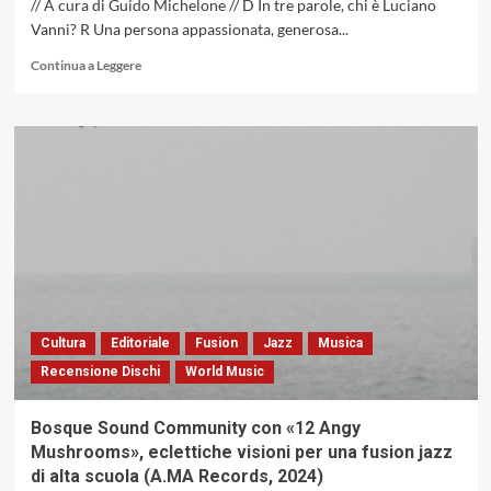
// A cura di Guido Michelone // D In tre parole, chi è Luciano
Vanni? R Una persona appassionata, generosa...
Leggi
Continua a Leggere
di
più
su
Intervista
a
Luciano
Vanni,
persona
appassionata,
generosa
e
idealista
Cultura
Editoriale
Fusion
Jazz
Musica
Recensione Dischi
World Music
Bosque Sound Community con «12 Angy
Mushrooms», eclettiche visioni per una fusion jazz
di alta scuola (A.MA Records, 2024)