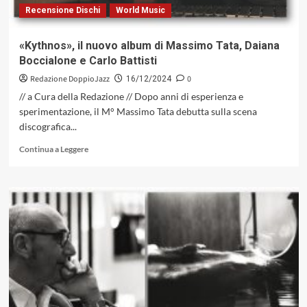
Recensione Dischi
World Music
amebeo
determina
l’happening
«Kythnos», il nuovo album di Massimo Tata, Daiana
collettivo
Boccialone e Carlo Battisti
(GleAM
Records,
Redazione DoppioJazz
0
16/12/2024
2024)
// a Cura della Redazione // Dopo anni di esperienza e
sperimentazione, il M° Massimo Tata debutta sulla scena
discografica...
Leggi
Continua a Leggere
di
più
su
«Kythnos»,
il
nuovo
album
di
Massimo
Tata,
Daiana
Boccialone