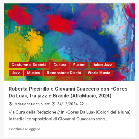
su
Vinile
sul
Divano:
strisce
di
groove
sull’asfalto
del
jazz
Costume e Società
Cultura
Fusion
Italian Jazz
Jazz
Musica
Recensione Dischi
World Music
Roberta Piccirillo e Giovanni Guaccero con «Cores
Da Lua», tra jazz e Brasile (AlfaMusic, 2024)
Redazione DoppioJazz
0
24/12/2024
// a Cura della Redazione // In «Cores Da Lua» (Colori della luna)
le tredici composizioni di Giovanni Guaccero sono...
Leggi
Continua a Leggere
di