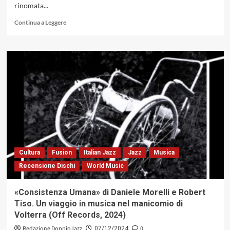
rinomata...
Leggi
Continua a Leggere
di
più
su
Vinile
sul
divano,
black
and
white
connections
Cultura
Fusion
Italian Jazz
Jazz
Musica
Recensione Dischi
World Music
«Consistenza Umana» di Daniele Morelli e Robert
Tiso. Un viaggio in musica nel manicomio di
Volterra (Off Records, 2024)
Redazione DoppioJazz
0
07/12/2024