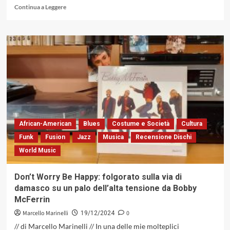
Leggi
Continua a Leggere
di
più
su
«Fiori
e
Tempeste»
del
Danyart
New
Quartet:
la
bellezza
African-American
Blues
Costume e Società
Cultura
di
Funk
Fusion
Jazz
Musica
Recensione Dischi
una
World Music
sonorità
basata
sui
Don’t Worry Be Happy: folgorato sulla via di
contrasti
damasco su un palo dell’alta tensione da Bobby
(IF
McFerrin
Isulafactory,
2024)
Marcello Marinelli
0
19/12/2024
// di Marcello Marinelli // In una delle mie molteplici