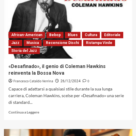
D’Arte,
Vissi
D’Amore»,
il
nuovo
libro
African-American
Bebop
Blues
Cultura
Editoriale
di
Jazz
Musica
Recensione Dischi
Ristampa Vinile
Francesco
Storia del Jazz
Cataldo
Verrina
che
«Desafinado», il genio di Coleman Hawkins
descrive
reinventa la Bossa Nova
senza
eccessivo
Francesco Cataldo Verrina
0
26/12/2024
trionfalismo
Capace di adattarsi a qualsiasi stile durante la sua lunga
la
carriera, Coleman Hawkins, scelse per «Desafinado» una serie
parabola
di standard...
ascendente
e
Leggi
Continua a Leggere
discendente
di
del
più
trombettista
su
dell’Oklahoma
«Desafinado»,