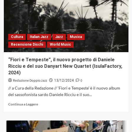
Pierantoni,
Filippo
Vignato
e
Lorenzo
Manfredini,
l’estasi
Cultura
Italian Jazz
Jazz
Musica
del
Recensione Dischi
World Music
trombone
(Hora
Records,
“Fiori e Tempeste”, il nuovo progetto di Daniele
2024)
Ricciu e del suo Danyart New Quartet (IsulaFactory,
2024)
Redazione DoppioJazz
0
13/12/2024
// a Cura della Redazione // ‘Fiori e Tempeste’ è il nuovo album
del sassofonista sardo Daniele Ricciu e il suo...
Leggi
Continua a Leggere
di
più
su
“Fiori
e