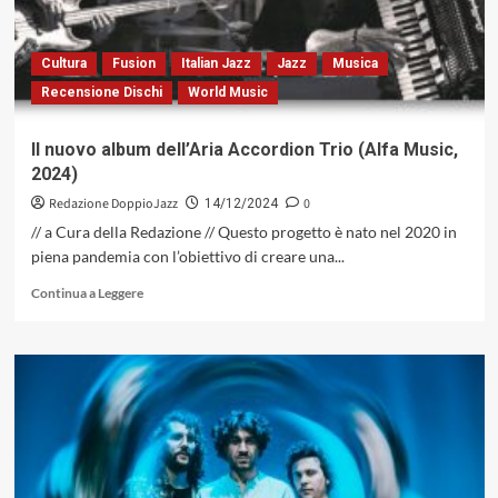
di
Ludovico
Fulci
Cultura
Fusion
Italian Jazz
Jazz
Musica
featuring
Recensione Dischi
World Music
Dario
Rosciglione
e
Il nuovo album dell’Aria Accordion Trio (Alfa Music,
Amedeo
2024)
Ariano
(Alfa
Redazione DoppioJazz
0
14/12/2024
Music,
// a Cura della Redazione // Questo progetto è nato nel 2020 in
2024)
piena pandemia con l’obiettivo di creare una...
Leggi
Continua a Leggere
di
più
su
Il
nuovo
album
dell’Aria
Accordion
Trio