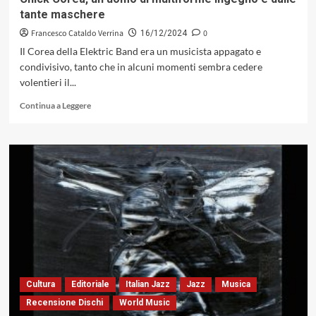
alta
tante maschere
scuola
(A.MA
Francesco Cataldo Verrina
0
16/12/2024
Records,
Il Corea della Elektric Band era un musicista appagato e
2024)
condivisivo, tanto che in alcuni momenti sembra cedere
volentieri il...
Leggi
Continua a Leggere
di
più
su
Chick
Corea,
un
uomo
di
multiforme
ingegno
e
dalle
tante
Cultura
Editoriale
Italian Jazz
Jazz
Musica
maschere
Recensione Dischi
World Music