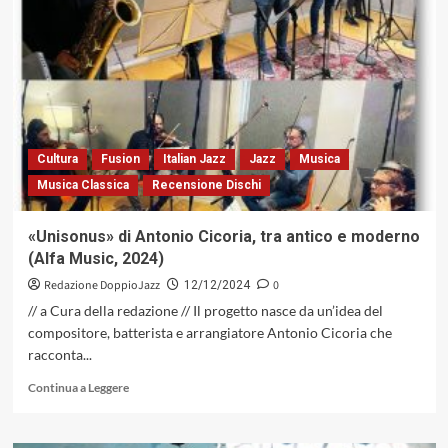
Tempeste”,
il
nuovo
progetto
di
Daniele
Ricciu
e
Cultura
Fusion
Italian Jazz
Jazz
Musica
del
Musica Classica
Recensione Dischi
suo
Danyart
New
«Unisonus» di Antonio Cicoria, tra antico e moderno
Quartet
(Alfa Music, 2024)
(IsulaFactory,
2024)
Redazione DoppioJazz
0
12/12/2024
// a Cura della redazione // Il progetto nasce da un’idea del
compositore, batterista e arrangiatore Antonio Cicoria che
racconta...
Leggi
Continua a Leggere
di
più
su