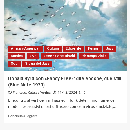
«Unisonus»
di
Antonio
Cicoria,
tra
antico
e
moderno
(Alfa
African-American
Cultura
Editoriale
Fusion
Jazz
Music,
Musica
R&B
Recensione Dischi
Ristampa Vinile
2024)
Soul
Storia del Jazz
Donald Byrd con «Fancy Free»: due epoche, due stili
(Blue Note 1970)
Francesco Cataldo Verrina
0
11/12/2024
L'incontro al vertice fra il jazz ed il funk determinò numerosi
modelli espressivi che si diffusero come un virus sinciziale,...
Leggi
Continua a Leggere
di
più