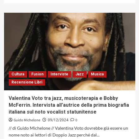
di
più
su
Ted
Hearne,
compositore
americano
fa
dialogare
due
culture:
«Over
and
Cultura
Fusion
Interviste
Jazz
Musica
Over
Recensione Libri
Vorbei
nicht
Vorbei»
Valentina Voto tra jazz, musicoterapia e Bobby
McFerrin. Intervista all’autrice della prima biografia
italiana sul noto vocalist statunitense
Guido Michelone
0
09/12/2024
// di Guido Michelone // Valentina Voto dovrebbe già essere un
nome noto ai lettori di Doppio Jazz perché dal...