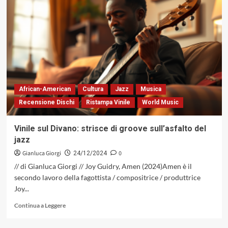
il
genio
di
Coleman
Hawkins
reinventa
la
Bossa
Nova
African-American
Cultura
Jazz
Musica
Recensione Dischi
Ristampa Vinile
World Music
Vinile sul Divano: strisce di groove sull’asfalto del
jazz
Gianluca Giorgi
0
24/12/2024
// di Gianluca Giorgi // Joy Guidry, Amen (2024)Amen è il
secondo lavoro della fagottista / compositrice / produttrice
Joy...
Leggi
Continua a Leggere
di
più