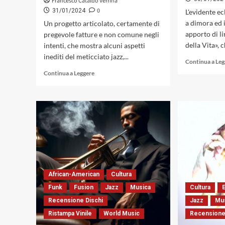
Francesco Cataldo Verrina
0
31/01/2024
L'evidente e
a dimora ed 
Un progetto articolato, certamente di
apporto di li
pregevole fatture e non comune negli
della Vita», c
intenti, che mostra alcuni aspetti
inediti del meticciato jazz,...
Continua a Le
Leggi
Continua a Leggere
di
più
su
«Battiti
Asincroni,
Vol.1
e
Vol.2»
del
Choice
African-American
Cultura
Quartet:
la
Funk
Fusion
Jazz
Musica
Cultura
E
Sicilia
Recensione Dischi
Jazz
Mu
come
Ristampa Vinile
World Music
Recensione
polo
attrattivo