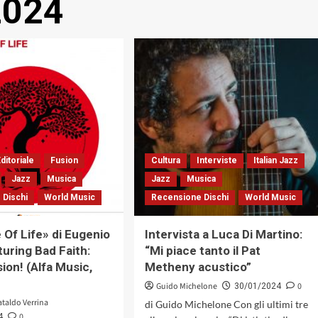
2024
ditoriale
Fusion
Cultura
Interviste
Italian Jazz
Jazz
Musica
Jazz
Musica
 Dischi
World Music
Recensione Dischi
World Music
 Of Life» di Eugenio
Intervista a Luca Di Martino:
turing Bad Faith:
“Mi piace tanto il Pat
usion! (Alfa Music,
Metheny acustico”
Guido Michelone
0
30/01/2024
ataldo Verrina
di Guido Michelone Con gli ultimi tre
0
4