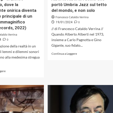
diretta
Music,
o, dove la
portò Umbria Jazz sul tetto
da
2024)
e onirica diventa
del mondo, e non solo
Vito
Andrea
e principale di un
Francesco Cataldo Verrina
Morra
 immaginifico
0
19/01/2024
cords, 2022)
// di Francesco Cataldo Verrina //
Quando Alberto Alberti nel 1973,
ataldo Verrina
0
insieme a Carlo Pagnotta e Gino
4
Gigante, suo fidato...
zazione della realtà in un
di lemmi e dilemmi sonori
Leggi
Continua a Leggere
ano alla medesima stregua
di
più
su
Leggi
ggere
Alberto
di
Alberti:
più
l’uomo
su
che
«Dream
portò
Big»
Umbria
di
Jazz
Enrico
sul
Valanzuolo,
tetto