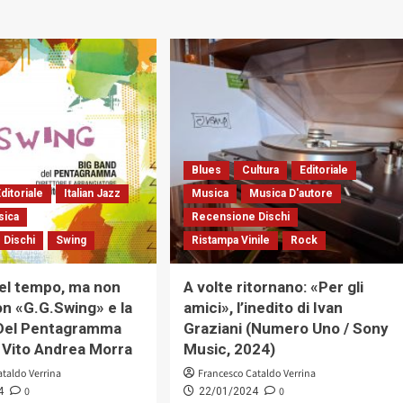
su
più
Intervista
su
a
Aldo
Pier
Joshua
Benedetto
Quartet
Francese,
con
ex-
«Empty
ambasciatore,
Nights
esperto
In
di
Cracow»,
Blues
Cultura
Editoriale
jazz
un
e
lavoro
ditoriale
Italian Jazz
Musica
Musica D'autore
collezionista
di
sica
Recensione Dischi
di
alta
 Dischi
Swing
Ristampa Vinile
dischi
Rock
sartoria
jazzistica
(Alfa
nel tempo, ma non
A volte ritornano: «Per gli
Music,
on «G.G.Swing» e la
amici», l’inedito di Ivan
2024)
 Del Pentagramma
Graziani (Numero Uno / Sony
a Vito Andrea Morra
Music, 2024)
ataldo Verrina
Francesco Cataldo Verrina
0
0
4
22/01/2024