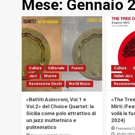
Mese:
Gennaio 
Cultura
Editoriale
Fusion
Cultura
E
Jazz
Musica
Italian Jazz
Recensione Dischi
World Music
Recensione
«Battiti Asincroni, Vol.1 e
«The Tree
Vol.2» del Choice Quartet: la
Mirti /Fea
Sicilia come polo attrattivo di
voilà la f
un jazz multietnico e
2024)
politematico
Francesco C
30/01/202