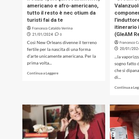
americano e afro-americano,
Valanzuol
tutto il resto è nec otium da
component
turisti fai da te
l’induttor
itinerario
Francesco Cataldo Verrina
(GleAM Re
0
21/01/2024
Così New Orleans divenne il terreno
Francesco C
fertile per la nascita di una forma
20/01/202
d'arte unicamente americana. Per la
...la vaporiz
prima volta...
sogno fatto 
che si dipan
Leggi
Continua a Leggere
di...
di
più
Continua a Le
su
Il
Jazz
è,
inequivocabilmente,
americano
e
afro-
americano,