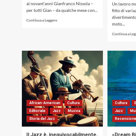
ai novant’anni Gianfranco Nissola –
Un lavoro mu
per tutti Gian – da qualche mese con...
fitto di varia
divertimento 
Leggi
Continua a Leggere
moto...
di
più
Continua a Le
su
Gianfranco
Nissola
intervista
Francesco
Cataldo
Verrina
su
jazz,
libri
e
dintorni
African-American
Cultura
Cultura
E
Editoriale
Jazz
Musica
Jazz
Mu
Storia del Jazz
Recensione
Il Jazz è, inequivocabilmente,
«Dream Bi