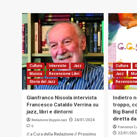
su
Kriss
Corradetti
alla
ricerca
della
verità.
Il
celebre
mandolinista
si
confessa
Cultura
Interviste
Jazz
Cultura
E
a
Musica
Recensione Libri
Jazz
Mu
Guido
Storia del Jazz
Michelone
Recensione
Gianfranco Nissola intervista
Indietro 
Francesco Cataldo Verrina su
troppo, c
jazz, libri e dintorni
Big Band
diretta d
Redazione DoppioJazz
24/01/2024
0
Francesco C
22/01/202
// a Cura della Redazione // Prossimo