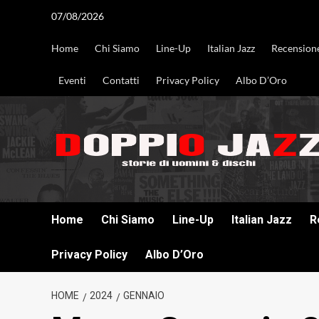
Vai
07/08/2026
al
contenuto
Home
Chi Siamo
Line-Up
Italian Jazz
Recension
Eventi
Contatti
Privacy Policy
Albo D’Oro
DOPPIO JAZZ STORIE DI UOMINI & DISCHI
Home
Chi Siamo
Line-Up
Italian Jazz
R
Privacy Policy
Albo D’Oro
HOME
2024
GENNAIO