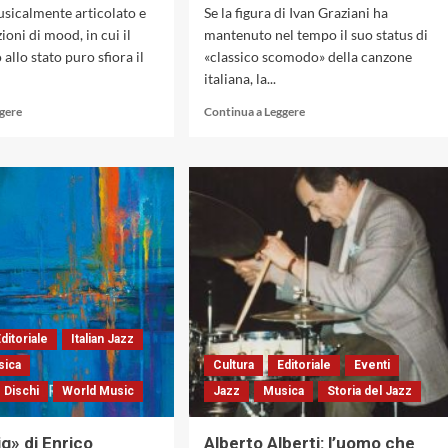
sicalmente articolato e
Se la figura di Ivan Graziani ha
zioni di mood, in cui il
mantenuto nel tempo il suo status di
allo stato puro sfiora il
«classico scomodo» della canzone
italiana, la...
Leggi
Leggi
ggere
Continua a Leggere
di
di
più
più
su
su
Indietro
A
nel
volte
tempo,
ritornano:
ma
«Per
non
gli
troppo,
amici»,
con
l’inedito
«G.G.Swing»
di
e
Ivan
ditoriale
Italian Jazz
la
Graziani
sica
Cultura
Editoriale
Eventi
Big
(Numero
 Dischi
World Music
Jazz
Musica
Storia del Jazz
Band
Uno
Del
/
Pentagramma
Sony
g» di Enrico
Alberto Alberti: l’uomo che