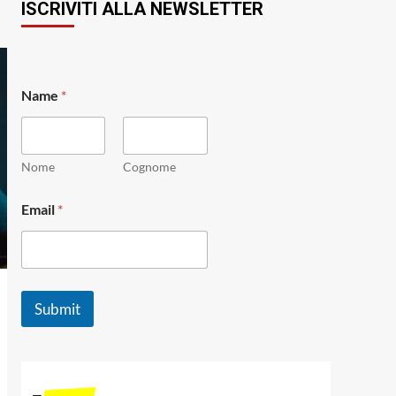
ISCRIVITI ALLA NEWSLETTER
Name
*
Nome
Cognome
N
Email
*
a
m
e
*
*
Submit