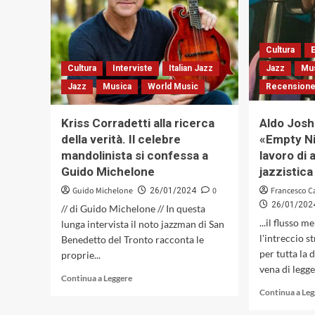
Cultura
E
Cultura
Interviste
Italian Jazz
Jazz
Mu
Jazz
Musica
World Music
Recensione
Kriss Corradetti alla ricerca
Aldo Josh
della verità. Il celebre
«Empty Ni
mandolinista si confessa a
lavoro di 
Guido Michelone
jazzistica
Guido Michelone
0
Francesco C
26/01/2024
26/01/202
// di Guido Michelone // In questa
...il flusso 
lunga intervista il noto jazzman di San
l'intreccio 
Benedetto del Tronto racconta le
per tutta la 
proprie...
vena di legge
Leggi
Continua a Leggere
di
Continua a Le
più