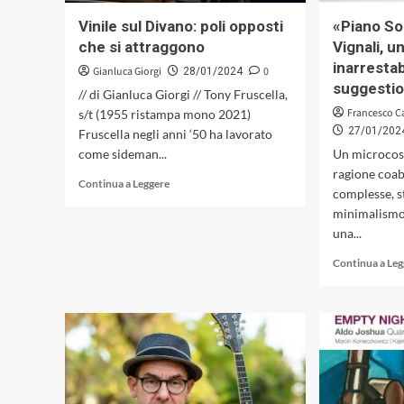
di
Vinile sul Divano: poli opposti
«Piano Sol
un
che si attraggono
Vignali, u
jazz
inarrestab
multietnico
Gianluca Giorgi
0
28/01/2024
e
suggestio
// di Gianluca Giorgi // Tony Fruscella,
politematico
Francesco C
s/t (1955 ristampa mono 2021)
27/01/202
Fruscella negli anni ‘50 ha lavorato
come sideman...
Un microcosm
ragione coab
Leggi
Continua a Leggere
complesse, 
di
minimalismo
più
su
una...
Vinile
Continua a Le
sul
Divano:
poli
opposti
che
si
attraggono