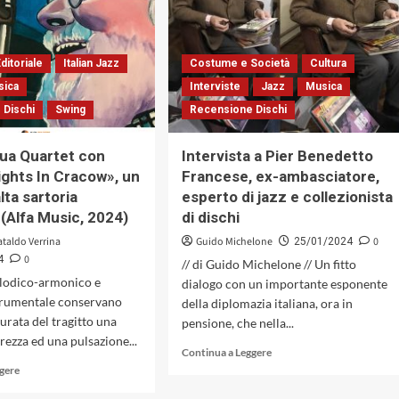
suo
Vignali,
nuovo
una
disco
corsa
inarrestabile
ditoriale
Italian Jazz
Costume e Società
Cultura
tra
sica
Interviste
Jazz
Musica
jazz
 Dischi
Swing
Recensione Dischi
e
suggestioni
eurodotte
ua Quartet con
Intervista a Pier Benedetto
ghts In Cracow», un
Francese, ex-ambasciatore,
alta sartoria
esperto di jazz e collezionista
 (Alfa Music, 2024)
di dischi
ataldo Verrina
Guido Michelone
0
25/01/2024
0
4
// di Guido Michelone // Un fitto
melodico-armonico e
dialogo con un importante esponente
strumentale conservano
della diplomazia italiana, ora in
durata del tragitto una
pensione, che nella...
rezza ed una pulsazione...
Leggi
Continua a Leggere
di
Leggi
ggere
più
di