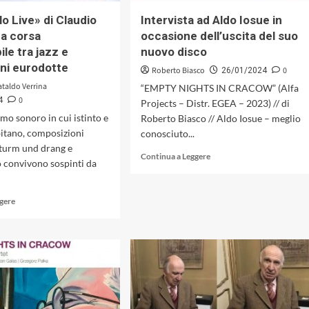
Music,
o Live» di Claudio
Intervista ad Aldo Iosue in
2024)
na corsa
occasione dell’uscita del suo
ile tra jazz e
nuovo disco
ni eurodotte
Roberto Biasco
0
26/01/2024
ataldo Verrina
“EMPTY NIGHTS IN CRACOW” (Alfa
0
4
Projects – Distr. EGEA – 2023) // di
o sonoro in cui istinto e
Roberto Biasco // Aldo Iosue – meglio
itano, composizioni
conosciuto...
sturm und drang e
Leggi
Continua a Leggere
 convivono sospinti da
di
più
su
Leggi
ggere
Intervista
di
ad
più
Aldo
su
Iosue
«Piano
in
Solo
occasione
Live»
dell’uscita
di
del
Claudio