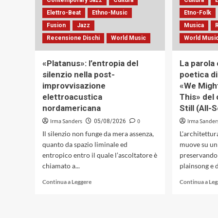
Contemporary Jazz
Cultura
Cultura
dell’Ensemble
Elettro-Beat
Ethno-Music
Etno-Folk
Infini
Fusion
Jazz
Musica
Recensione Dischi
World Music
World Musi
«Platanus»: l’entropia del
La parola 
silenzio nella post-
poetica d
improvvisazione
«We Might
elettroacustica
This» del 
nordamericana
Still (All
Irma Sanders
0
Irma Sander
05/08/2026
Il silenzio non funge da mera assenza,
L'architettu
quanto da spazio liminale ed
muove su un 
entropico entro il quale l’ascoltatore è
preservando 
chiamato a...
plainsong e d
Leggi
Continua a Leggere
Continua a Le
di
più
su
«Platanus»: