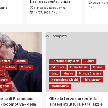
ha mai raccontati prima
Guido Miche
0
errina
Francesco Cataldo Verrina
0
14/07/2026
Società
Cultura
Contemporary Jazz
Cultura
Etno-Folk
Musica
Editoriale
Ethno-Music
Fusion
tore
Jazz
Musica
Musica Classica
acconti
Recensione Dischi
Third Stream
eggende
World Music
rsa di Francesco
Oltre la terza corrente: la
a «locomotiva» della
sintesi strutturale tra jazz e