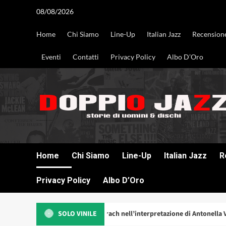
Vai
08/08/2026
al
contenuto
Home
Chi Siamo
Line-Up
Italian Jazz
Recension
Eventi
Contatti
Privacy Policy
Albo D’Oro
DOPPIO JAZZ STORIE DI UOMINI & DISCHI
Home
Chi Siamo
Line-Up
Italian Jazz
R
Privacy Policy
Albo D’Oro
songbook di Bacharach nell’interpretazione di Antonella Vitale (Velut Luna
SOLO VINILE