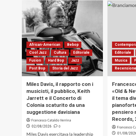
l’entropia
del
silenzio
nella
post-
improvvisazione
elettroacustica
African-American
Bebop
Contempora
nordamericana
Cool Jazz
Cultura
Editoriale
Editoriale
Fusion
Hard Bop
Jazz
Musica
Post Bop
Storia del Jazz
Recensione
Miles Davis, il rapporto con i
Francesc
musicisti, il pubblico, Keith
«Old & N
Jarrett e il Concerto di
il tema di
Colonia scaturito da una
pianofort
suggestione davisiana
pensiero 
Records, 
Francesco Cataldo Verrina
0
02/08/2026
Francesco C
01/08/202
Miles Davis esercitava la leadership