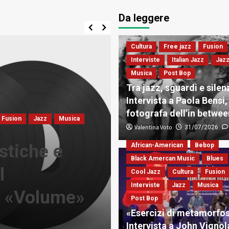
Da leggere
Cultura
Free jazz
Fusion
Interviste
Italian Jazz
Jaz
Musica
Post Bop
Tra jazz, sguardi e silenz
Intervista a Paola Bensi,
fotografa dell’in betwee
Fusion
Jazz
Musica
Costume e Società
Cultura
E
Valentina Voto
31/07/2026
Novelle & racconti
Storie & Le
stiche e
La scomparsa
African-American
Bebop
Black Amercan Music
Blues
l
la «locomotiv
Cool Jazz
Cultura
Fusion
Interviste
Jazz
Musica
i «Volume»
d’autore. Ses
Post Bop
«Esercizi di metamorfos
letteratura e
Intervista a John Vignol