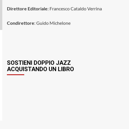
Sessant’anni tra poesia,
letteratura e
Direttore Editoriale
: Francesco Cataldo Verrina
contestazione
Condirettore
: Guido Michelone
Contemporary Jazz
Cultura
Editoriale
Ethno-Music
Fusion
Jazz
Musica
Musica Classica
Recensione Dischi
Third Stream
World Music
Oltre la terza corrente:
SOSTIENI DOPPIO JAZZ
3
la sintesi strutturale tra
ACQUISTANDO UN LIBRO
jazz e avanguardia colta
in «Looking Glass» di
David Occhipinti
African-American
Bebop
Cool Jazz
Cultura
Editoriale
Fusion
Hard Bop
Jazz
Post Bop
Storia del Jazz
Miles Davis, il rapporto
con i musicisti, il