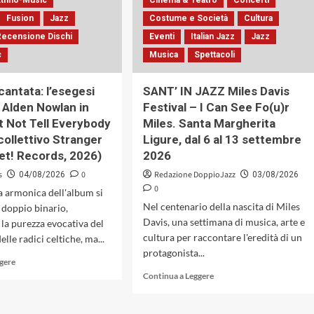
Ethno-Music
Cinema & Teatro
jazz
Concerti
della
e
canzone
Fusion
Jazz
Costume e Società
Cultura
avanguardia
d’autore.
Recensione Dischi
Eventi
Italian Jazz
Jazz
colta
Sessant’anni
in
c
Musica
Spettacoli
tra
«Looking
poesia,
Glass»
letteratura
cantata: l’esegesi
SANT’ IN JAZZ Miles Davis
di
e
i Alden Nowlan in
Festival – I Can See Fo(u)r
David
contestazione
Occhipinti
 Not Tell Everybody
Miles. Santa Margherita
collettivo Stranger
Ligure, dal 6 al 13 settembre
-Set! Records, 2026)
2026
s
0
Redazione DoppioJazz
04/08/2026
03/08/2026
0
ra armonica dell'album si
Nel centenario della nascita di Miles
doppio binario,
Davis, una settimana di musica, arte e
la purezza evocativa del
cultura per raccontare l'eredità di un
elle radici celtiche, ma...
protagonista...
Leggi
ggere
di
Leggi
Continua a Leggere
più
di
su
più
La
su