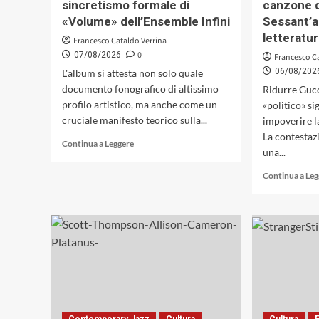
sincretismo formale di
canzone d
«Volume» dell’Ensemble Infini
Sessant’a
letteratu
Francesco Cataldo Verrina
0
07/08/2026
Francesco C
06/08/202
L'album si attesta non solo quale
documento fonografico di altissimo
Ridurre Gucc
profilo artistico, ma anche come un
«politico» si
cruciale manifesto teorico sulla...
impoverire l
La contestaz
Leggi
Continua a Leggere
una...
di
più
Continua a Le
su
Impalcature
elettroacustiche
e
conduction
collettiva:
il
sincretismo
formale
di
«Volume»