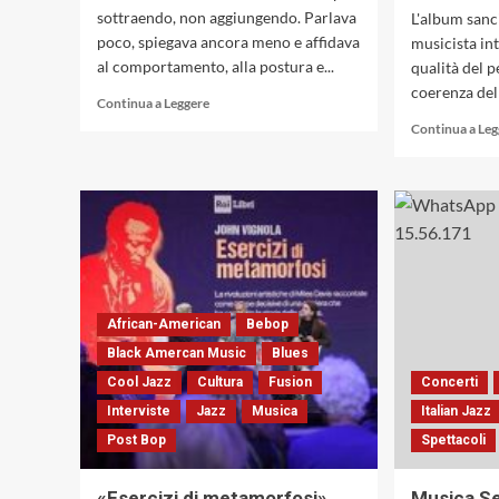
sottraendo, non aggiungendo. Parlava
L'album sanc
poco, spiegava ancora meno e affidava
musicista in
al comportamento, alla postura e...
qualità del p
coerenza dell
Leggi
Continua a Leggere
di
Continua a Le
più
su
Miles
Davis,
il
rapporto
con
i
musicisti,
African-American
Bebop
il
Black Amercan Music
pubblico,
Blues
Keith
Cool Jazz
Cultura
Fusion
Concerti
Jarrett
Interviste
Jazz
Musica
Italian Jazz
e
il
Post Bop
Spettacoli
Concerto
di
«Esercizi di metamorfosi».
Musica Se