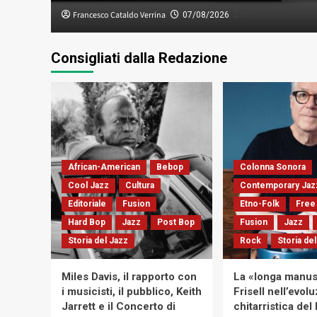
Francesco Cataldo Verrina
0
07/08/2026
Consigliati dalla Redazione
African-American
Bebop
Colonna Sonora
Cool Jazz
Cultura
Contemporary Jaz
Editoriale
Fusion
Etno-Folk
Free 
Hard Bop
Jazz
Post Bop
Fusion
Jazz
Storia del Jazz
Rock
Storia de
Miles Davis, il rapporto con
La «longa manus»
i musicisti, il pubblico, Keith
Frisell nell’evol
Jarrett e il Concerto di
chitarristica de