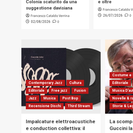
Colonia scaturito da una
e oltre
suggestione davisiana
Francesco Cataldo V
0
Francesco Cataldo Verrina
26/07/2026
0
02/08/2026
Costume e 
Contemporary Jazz
Cultura
Editoriale
Editoriale
Free jazz
Fusion
Musica D'au
Jazz
Musica
Post Bop
Novelle & r
Recensione Dischi
Third Stream
Storie & L
Impalcature elettroacustiche
La scompa
e conduction collettiva: il
Guccini l