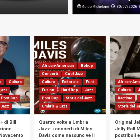
Francesco Cataldo Verrina
Guido Michelone
30/07/2026
06/08/
African-American
Bebop
Concerti
Cool Jazz
z
Cultura
Cultura
Editoriale
Funk
African-Ame
jazz
Fusion
Hard Bop
Jazz
Cultura
J
Post Bop
Post Bop
Storia del Jazz
Ragtime
l Jazz
Umbria & Jazz
Storia del J
 di Bill
Quattro volte a Umbria
Original Jel
uzione
Jazz: i concerti di Miles
Jelly Roll 
l Novecento
Davis come nessuno ve li
postriboli 