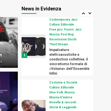
luogo del pensiero
musicale (Caligola
News in Evidenza
Records, 2026)
Contemporary Jazz
Cultura
Editoriale
z
Free jazz
Fusion
Jazz
Musica
Post Bop
Recensione Dischi
i.
Third Stream
Impalcature
n
elettroacustiche e
1
ditoriale
Etno-Folk
Musica
Musica D'autore
Contempor
conduction collettiva: il
0
sincretismo formale di
ggende
Musica Cla
«Volume» dell’Ensemble
 di Francesco Guccini
Oltr
Infini
a» della canzone
stru
Costume e Società
Cultura
Editoriale
sant’anni tra poesia,
Etno-Folk
Musica
colt
Musica D'autore
i».
Novelle & racconti
 contestazione
Occh
Storie & Leggende
a