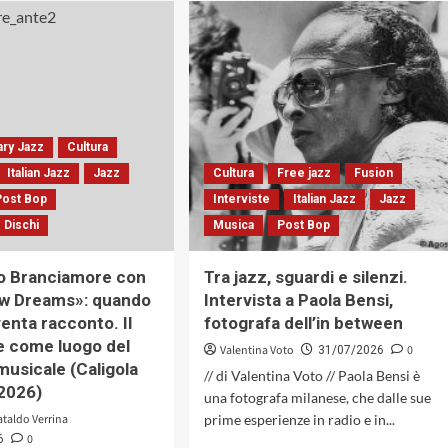
parola
SANT’
cantata:
IN
l’esegesi
JAZZ
poetica
Miles
di
Davis
Alden
Festival
Nowlan
–
ry Jazz
Cultura
in
I
«We
Can
Italian Jazz
Jazz
Cultura
Free jazz
Fusion
Might
See
Post Bop
Interviste
Italian Jazz
Jazz
Not
Fo(u)r
 Dischi
Musica
Post Bop
Tell
Miles.
Everybody
Santa
This»
Margherita
o Branciamore con
Tra jazz, sguardi e silenzi.
del
Ligure,
ew Dreams»: quando
Intervista a Paola Bensi,
collettivo
dal
venta racconto. Il
fotografa dell’in between
Stranger
6
Still
al
e come luogo del
Valentina Voto
0
31/07/2026
(All-
13
musicale (Caligola
// di Valentina Voto // Paola Bensi è
Set!
settembre
2026)
una fotografa milanese, che dalle sue
Records,
2026
2026)
ataldo Verrina
prime esperienze in radio e in...
0
6