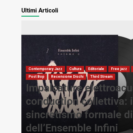
Ultimi Articoli
ischi
Contemporary Jazz
Cultura
Editoriale
Free jazz
tica
Post Bop
Recensione Dischi
Third Stream
ot
Impalcature elettroacu
ivo
conduction collettiva: i
sincretismo formale d
dell’Ensemble Infini