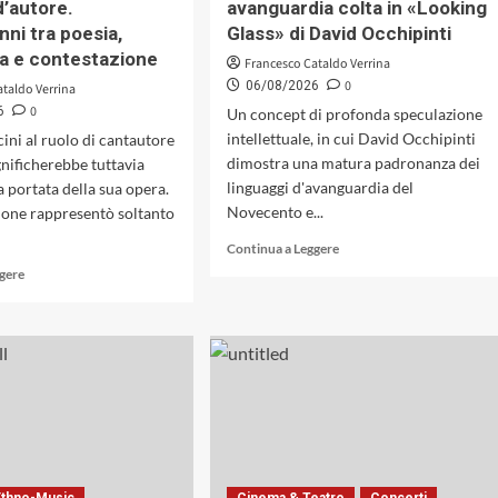
’autore.
avanguardia colta in «Looking
nni tra poesia,
Glass» di David Occhipinti
ra e contestazione
Francesco Cataldo Verrina
0
06/08/2026
ataldo Verrina
0
6
Un concept di profonda speculazione
intellettuale, in cui David Occhipinti
ini al ruolo di cantautore
dimostra una matura padronanza dei
gnificherebbe tuttavia
linguaggi d'avanguardia del
a portata della sua opera.
Novecento e...
ione rappresentò soltanto
Leggi
Continua a Leggere
di
Leggi
ggere
più
di
su
più
Oltre
su
la
La
terza
scomparsa
corrente:
di
la
Francesco
sintesi
Guccini
strutturale
la
tra
«locomotiva»