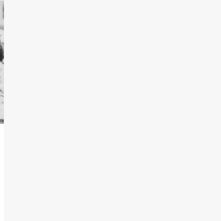
4
pubblico, Keith Jarrett e
il Concerto di Colonia
scaturito da una
suggestione davisiana
Contemporary Jazz
Cultura
Editoriale
Italian Jazz
Jazz
Musica
Post Bop
Recensione Dischi
Francesco Branciamore
con «Old & New
Dreams»: quando il
5
tema diventa racconto.
Il pianoforte come
luogo del pensiero
musicale (Caligola
Records, 2026)