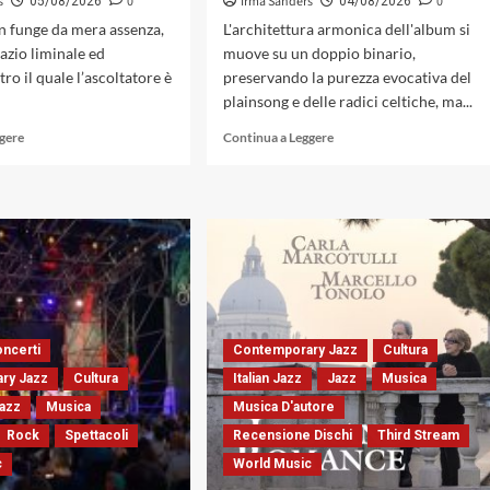
s
0
Irma Sanders
0
05/08/2026
04/08/2026
on funge da mera assenza,
L'architettura armonica dell'album si
azio liminale ed
muove su un doppio binario,
ro il quale l’ascoltatore è
preservando la purezza evocativa del
plainsong e delle radici celtiche, ma...
Leggi
Leggi
ggere
Continua a Leggere
di
di
più
più
su
su
«Platanus»:
La
l’entropia
parola
del
cantata:
silenzio
l’esegesi
nella
poetica
post-
di
improvvisazione
Alden
ncerti
Contemporary Jazz
Cultura
elettroacustica
Nowlan
ry Jazz
Cultura
Italian Jazz
Jazz
Musica
nordamericana
in
«We
azz
Musica
Musica D'autore
Might
Rock
Spettacoli
Recensione Dischi
Third Stream
Not
c
World Music
Tell
Everybody