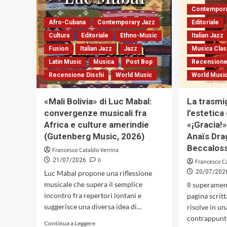
Zorzi:
Contempora
il
Afro-Cubana
Contemporary Jazz
Editoriale
trio
come
Cultura
Editoriale
Ethno-Music
Italian Jazz
organismo
Fusion
Italian Jazz
Jazz
Musica Clas
dialogico
Latin Music
Musica
Post Bop
Recensione
(Caligola
Records,
Recensione Dischi
World Music
World Musi
2026)
«Mali Bolivia» di Luc Mabal:
La trasmi
convergenze musicali fra
l’estetica
Africa e culture amerindie
«¡Gracia!»
(Gutenberg Music, 2026)
Anaïs Dra
Beccaloss
Francesco Cataldo Verrina
0
21/07/2026
Francesco C
20/07/202
Luc Mabal propone una riflessione
musicale che supera il semplice
Il superamen
incontro fra repertori lontani e
pagina scrit
suggerisce una diversa idea di...
risolve in u
contrappunti
Leggi
Continua a Leggere