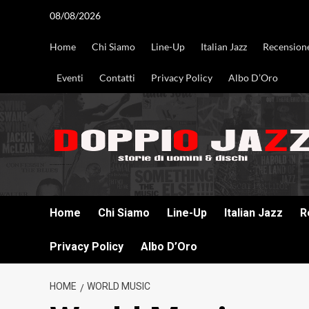
Vai
08/08/2026
al
contenuto
Home
Chi Siamo
Line-Up
Italian Jazz
Recension
Eventi
Contatti
Privacy Policy
Albo D’Oro
DOPPIO JAZZ STORIE DI UOMINI & DISCHI
Home
Chi Siamo
Line-Up
Italian Jazz
R
Privacy Policy
Albo D’Oro
HOME
WORLD MUSIC