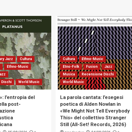
ry Jazz
Cultura
Cultura
Ethno-Music
t
Ethno-Music
Etno-Folk
Fusion
Jazz
azz
Musica
Recensione Dischi
 Dischi
World Music
World Music
: l’entropia del
La parola cantata: l’esegesi
ella post-
poetica di Alden Nowlan in
azione
«We Might Not Tell Everybody
ustica
This» del collettivo Stranger
icana
Still (All-Set! Records, 2026)