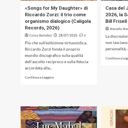
«Looking
«Songs for My Daughter» di
Casa del 
Glass»
Riccardo Zorzi: il trio come
2026, la S
di
organismo dialogico (Caligola
Bill Frise
David
Occhipinti
Records, 2026)
Marcello Mar
Cinico Bertallot
0
28/07/2026
La discrezion
non lasciano 
Più che sull'esibizione virtuosistica,
personalità; 
Riccardo Zorzi fonda il proprio
esordio discografico sulla qualità
Continua a Le
dell'ascolto reciproco e sulla fiducia
accordata alla...
Leggi
Continua a Leggere
di
più
su
«Songs
for
My
Daughter»
di
Riccardo