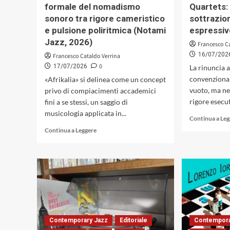
formale del nomadismo
Quartets: 
sonoro tra rigore cameristico
sottrazio
e pulsione poliritmica (Notami
espressiv
Jazz, 2026)
Francesco C
16/07/202
Francesco Cataldo Verrina
0
17/07/2026
La rinuncia 
convenzional
«Afrikalia» si delinea come un concept
vuoto, ma ne
privo di compiacimenti accademici
rigore esecut
fini a se stessi, un saggio di
musicologia applicata in...
Continua a Le
Leggi
Continua a Leggere
di
più
su
«Afrikalia»
di
Roberto
Zechini
e
Mike
Contemporary Jazz
Editoriale
Contempora
Rossi: