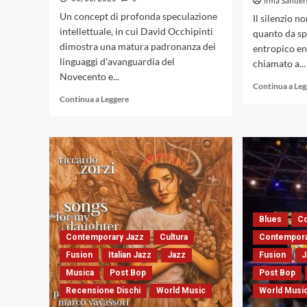
Irma Sander
Un concept di profonda speculazione
Il silenzio n
intellettuale, in cui David Occhipinti
quanto da sp
dimostra una matura padronanza dei
entropico ent
linguaggi d'avanguardia del
chiamato a...
Novecento e...
Continua a Le
Leggi
Continua a Leggere
di
più
su
Oltre
la
terza
corrente:
la
sintesi
Blues
Co
strutturale
Contemporary Jazz
Cultura
Contempora
tra
jazz
Fusion
Italian Jazz
Jazz
Fusion
J
e
Musica
Post Bop
Post Bop
avanguardia
Recensione Dischi
World Music
World Musi
colta
in