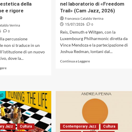
(Artesuono,
estetica della
nel laboratorio di «Freedom
rigore
2026)
compositivo
ne e rigore
Trail» (Cam Jazz, 2026)
(Inner
o
Francesco Cataldo Verrina
Circle
0
15/07/2026
ataldo Verrina
Music,
0
6
Reis, Demuth e Wiltgen, con la
2026)
Luxembourg Philharmonic diretta da
alla percussione
Vince Mendoza e la partecipazione di
e non si traduce in un
Joshua Redman, lontani dal...
ll'istituzione di un nuovo
ivo, dove la...
Leggi
Continua a Leggere
di
Leggi
ggere
più
di
su
più
L’architettura
su
dell’instabile:
«The
il
Lost
dialogo
Drummer»
sinfonico-
di
jazzistico
Bob
nel
Salmieri
laboratorio
Duets,
ry Jazz
Cultura
Contemporary Jazz
Cultura
di
Trios