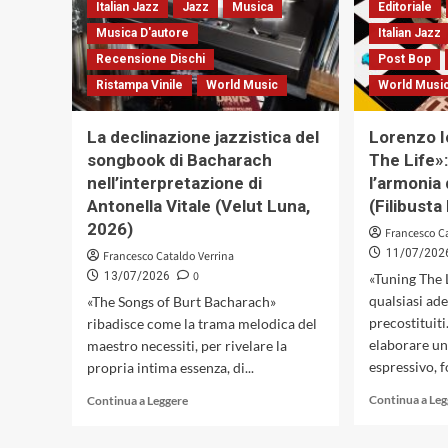
Italian Jazz
Jazz
Musica
Editoriale
la
coerenza
Musica D'autore
Italian Jazz
formale
Recensione Dischi
Post Bop
del
Ristampa Vinile
World Music
World Musi
nomadismo
sonoro
tra
La declinazione jazzistica del
Lorenzo I
rigore
songbook di Bacharach
The Life»:
cameristico
nell’interpretazione di
l’armonia 
e
pulsione
Antonella Vitale (Velut Luna,
(Filibust
poliritmica
2026)
Francesco C
(Notami
11/07/202
Francesco Cataldo Verrina
Jazz,
0
13/07/2026
2026)
«Tuning The 
qualsiasi ad
«The Songs of Burt Bacharach»
precostituiti
ribadisce come la trama melodica del
elaborare un
maestro necessiti, per rivelare la
espressivo, f
propria intima essenza, di...
Leggi
Continua a Le
Continua a Leggere
di
più