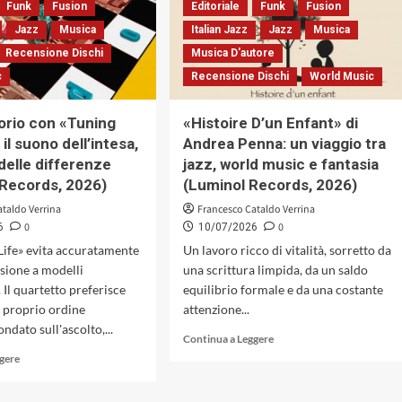
«Freedom
Funk
&
Fusion
Editoriale
Funk
Fusion
Trail»
Quartets:
Jazz
Musica
Italian Jazz
Jazz
Musica
(Cam
estetica
Recensione Dischi
Musica D'autore
Jazz,
della
2026)
sottrazione
c
Recensione Dischi
World Music
e
rigore
orio con «Tuning
«Histoire D’un Enfant» di
espressivo
 il suono dell’intesa,
Andrea Penna: un viaggio tra
delle differenze
jazz, world music e fantasia
a Records, 2026)
(Luminol Records, 2026)
ataldo Verrina
Francesco Cataldo Verrina
0
0
6
10/07/2026
Life» evita accuratamente
Un lavoro ricco di vitalità, sorretto da
esione a modelli
una scrittura limpida, da un saldo
. Il quartetto preferisce
equilibrio formale e da una costante
 proprio ordine
attenzione...
ondato sull'ascolto,...
Leggi
Continua a Leggere
di
Leggi
ggere
più
di
su
più