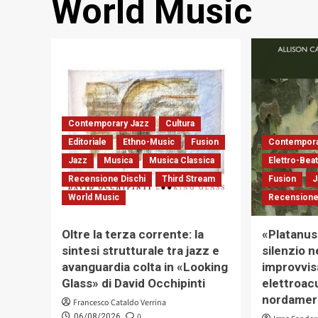
World Music
Contemporary Jazz
Cultura
Editoriale
Ethno-Music
Fusion
Contempora
Jazz
Musica
Musica Classica
Elettro-Bea
Recensione Dischi
Third Stream
Fusion
J
World Music
Recensione
Oltre la terza corrente: la
«Platanus»
sintesi strutturale tra jazz e
silenzio n
avanguardia colta in «Looking
improvvis
Glass» di David Occhipinti
elettroac
nordamer
Francesco Cataldo Verrina
0
06/08/2026