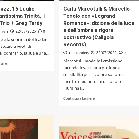
This»
Jazz, 16 Luglio
Carla Marcotulli & Marcello
del
antissima Trinità, il
Tonolo con «Legrand
collettivo
ll Trio + Greg Tardy
Romance»: dizione della luce
Stranger
Still
e dell’ombra e rigore
inelli
0
22/07/2026
(All-
costruttivo (Caligola
e e la sobrietà del leader
Set!
Records)
spazio a vuoti di
Records,
2026)
al contrario, la sua è una...
Irma Sanders
0
22/07/2026
Marcotulli modella l'emissione
Leggi
ggere
facendo leva su una profonda
di
più
sensibilità per il colore sonoro,
su
mentre il pianoforte di Tonolo
Casa
illumina i...
del
Leggi
Jazz,
Continua a Leggere
di
16
più
Luglio
su
2026,
Carla
la
Marcotulli
Santissima
&
Trinità,
Marcello
il