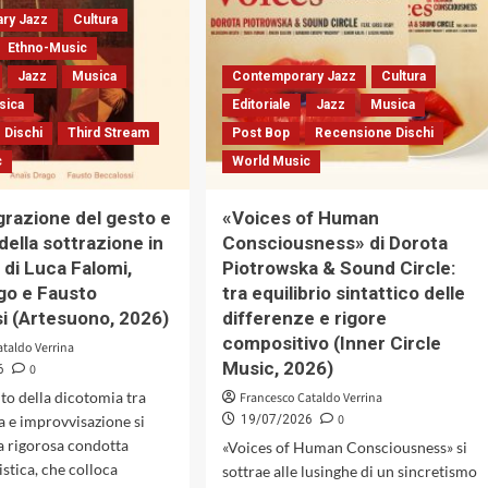
Tonolo
ry Jazz
Bill
Cultura
con
Frisell
Ethno-Music
«Legrand
Trio
Jazz
Musica
Contemporary Jazz
Cultura
Romance»:
+
dizione
Greg
sica
Editoriale
Jazz
Musica
della
Tardy
 Dischi
Third Stream
Post Bop
Recensione Dischi
luce
c
World Music
e
dell’ombra
e
grazione del gesto e
«Voices of Human
rigore
 della sottrazione in
Consciousness» di Dorota
costruttivo
 di Luca Falomi,
Piotrowska & Sound Circle:
(Caligola
Records)
go e Fausto
tra equilibrio sintattico delle
i (Artesuono, 2026)
differenze e rigore
compositivo (Inner Circle
ataldo Verrina
Music, 2026)
0
6
to della dicotomia tra
Francesco Cataldo Verrina
0
ta e improvvisazione si
19/07/2026
na rigorosa condotta
«Voices of Human Consciousness» si
stica, che colloca
sottrae alle lusinghe di un sincretismo