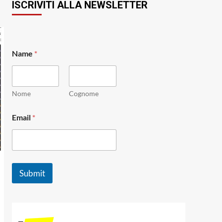
ISCRIVITI ALLA NEWSLETTER
Name
*
Nome
Cognome
N
Email
*
a
m
e
E
m
a
Submit
i
l
E
m
a