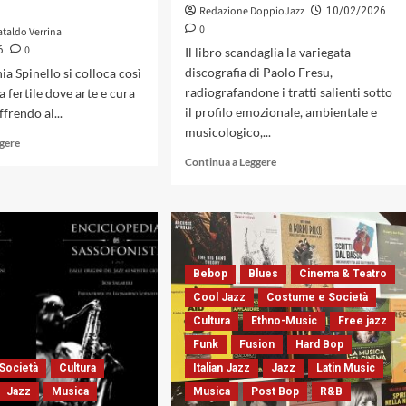
Redazione DoppioJazz
10/02/2026
Saggiatore,
0
2025)
ataldo Verrina
0
6
Il libro scandaglia la variegata
discografia di Paolo Fresu,
nia Spinello si colloca così
radiografandone i tratti salienti sotto
a fertile dove arte e cura
il profilo emozionale, ambientale e
ffrendo al...
musicologico,...
Leggi
ggere
di
Leggi
Continua a Leggere
più
di
su
più
«L’armonia
su
del
«Paolo
canto.
Fresu
Un
Passo
Bebop
Blues
Cinema & Teatro
viaggio
per
tra
Passo.
Cool Jazz
Costume e Società
corpo
Semantica
Cultura
Ethno-Music
Free jazz
e
Sonora»
Funk
Fusion
Hard Bop
anima»
è
il
il
Società
Cultura
Italian Jazz
Jazz
Latin Music
libro
nuovo
Jazz
Musica
Musica
Post Bop
R&B
di
libro