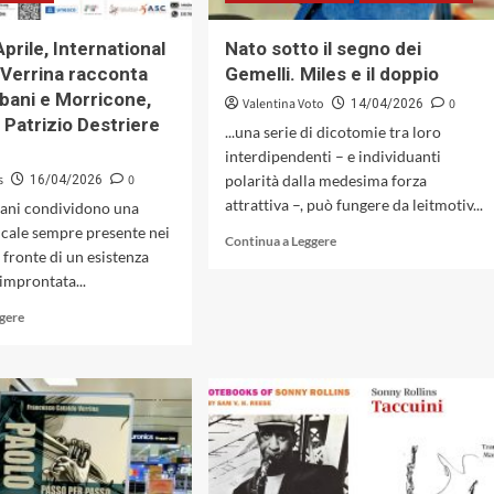
prile, International
Nato sotto il segno dei
 Verrina racconta
Gemelli. Miles e il doppio
rbani e Morricone,
Valentina Voto
0
14/04/2026
 Patrizio Destriere
...una serie di dicotomie tra loro
interdipendenti – e individuanti
s
0
polarità dalla medesima forza
16/04/2026
attrattiva –, può fungere da leitmotiv...
bani condividono una
icale sempre presente nei
Leggi
Continua a Leggere
a fronte di un esistenza
di
improntata...
più
su
Leggi
ggere
Nato
di
sotto
più
il
su
segno
Roma
dei
30
Gemelli.
Aprile,
Miles
International
e
Jazz
il