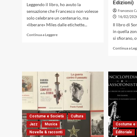
Edizioni)
Leggendo il libro, ho avuto la
Francesco C
sensazione che Francesco non volesse
16/02/202
solo celebrare un centenario, ma
«liberare» Miles dalle etichette...
Il libro di So
in quella zon
Leggi
Continua a Leggere
si sfiorano, o
di
più
Continua a Le
su
«Miles
Davis:
100
Anni
dalla
Nascita»,
il
libro
di
Francesco
Cataldo
Costume e Società
Cultura
Verrina.
Jazz
Musica
Costume e 
Intervista
Novelle & racconti
Editoriale
all’autore