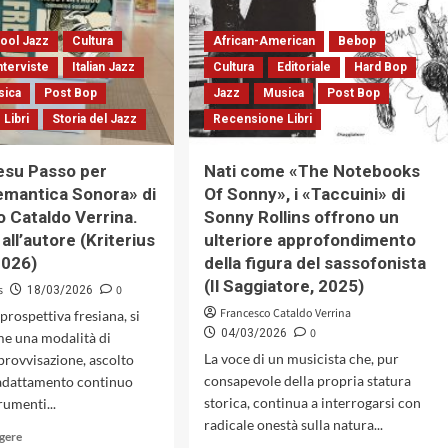
Day,
doppio
Verrina
ool Jazz
Cultura
African-American
Bebop
racconta
Parker,
nterviste
Italian Jazz
Cultura
Editoriale
Hard Bop
Urbani
sica
Post Bop
Jazz
Musica
Post Bop
e
Libri
Storia del Jazz
Recensione Libri
Morricone,
insieme
al
esu Passo per
Nati come «The Notebooks
Patrizio
emantica Sonora» di
Of Sonny», i «Taccuini» di
Destriere
 Cataldo Verrina.
Sonny Rollins offrono un
Quartet
 all’autore (Kriterius
ulteriore approfondimento
2026)
della figura del sassofonista
(Il Saggiatore, 2025)
s
0
18/03/2026
Francesco Cataldo Verrina
a prospettiva fresiana, si
0
04/03/2026
me una modalità di
La voce di un musicista che, pur
provvisazione, ascolto
consapevole della propria statura
 adattamento continuo
storica, continua a interrogarsi con
rumenti...
radicale onestà sulla natura...
Leggi
ggere