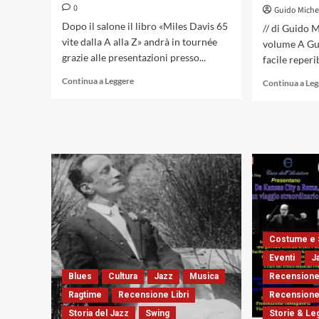
0
Guido Mich
Dopo il salone il libro «Miles Davis 65
// di Guido M
vite dalla A alla Z» andrà in tournée
volume A Gui
grazie alle presentazioni presso...
facile reperib
Leggi
Continua a Leggere
Continua a Le
di
più
su
Guido
Michelone
al
Salone
del
Libro
Costume e 
Eventi
J
Blues
Cultura
Jazz
Musica
Recensione
Ragtime
Recensione Libri
Recensione 
Storia del Jazz
Swing
Storie & L