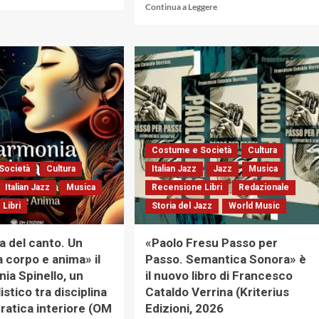
di
Leggi
Continua a Leggere
più
di
su
più
«Paolo
su
Fresu
Nati
Passo
come
per
«The
Passo
Notebooks
/
Of
Semantica
Sonny»,
Sonora»
i
Costume e Società
Cultura
di
«Taccuini»
Francesco
di
Società
Cultura
Italian Jazz
Jazz
Musica
Cataldo
Sonny
Italian Jazz
Musica
Recensione Libri
Redazionale
Verrina.
Rollins
Libri
Intervista
Storia del Jazz
World Music
offrono
all’autore
un
(Kriterius
ulteriore
a del canto. Un
«Paolo Fresu Passo per
Edizioni,
approfondimento
a corpo e anima» il
Passo. Semantica Sonora» è
2026)
della
onia Spinello, un
il nuovo libro di Francesco
figura
del
stico tra disciplina
Cataldo Verrina (Kriterius
sassofonista
pratica interiore (OM
Edizioni, 2026
(Il