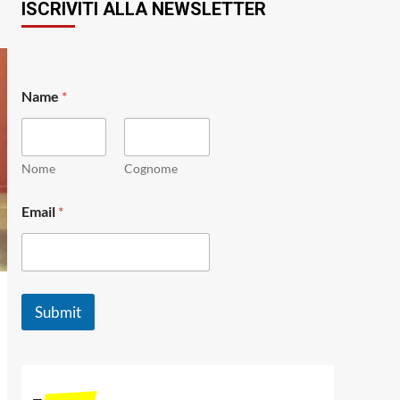
ISCRIVITI ALLA NEWSLETTER
Name
*
Nome
Cognome
N
Email
*
a
m
e
E
m
a
Submit
i
l
N
a
m