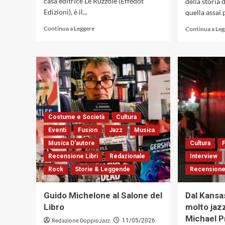
casa editrice Le Ruzzole (Effedot
della storia 
Edizioni), è il...
quella assai 
Leggi
Continua a Leggere
Continua a Le
di
più
su
Reno
Brandoni,
esplorare
la
musica
e
Costume e Società
Cultura
le
Eventi
Fusion
Jazz
Musica
parole
Musica D'autore
Cultura
Recensione Libri
Redazionale
Interview
Rock
Storie & Leggende
Recensione 
Guido Michelone al Salone del
Dal Kansa
Libro
molto jazz
Michael 
Redazione DoppioJazz
11/05/2026