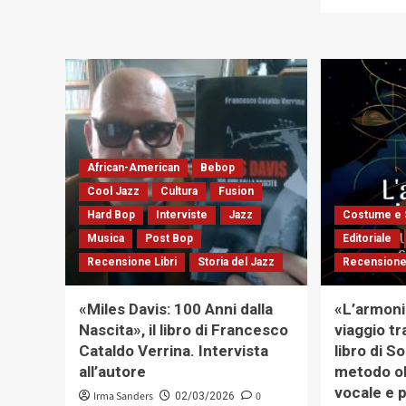
«L’amore
supremo»
di
Remo
Brandoni.
Commenti
al
racconto
sul
African-American
Bebop
capolavoro
di
Cool Jazz
Cultura
Fusion
John
Hard Bop
Interviste
Jazz
Costume e 
Coltrane
Musica
Post Bop
Editoriale
Recensione Libri
Storia del Jazz
Recensione 
«Miles Davis: 100 Anni dalla
«L’armoni
Nascita», il libro di Francesco
viaggio tr
Cataldo Verrina. Intervista
libro di S
all’autore
metodo oli
vocale e 
Irma Sanders
0
02/03/2026