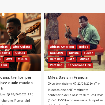
i
erican
Afro-Cubana
African-American
Bebop
Società
Cultura
Cool Jazz
Cultura
Fusion
c
Jazz
Musica
Hard Bop
Jazz
Musica
Libri
Post Bop
Recensione Libri
ana: tre libri per
Miles Davis in Francia
 jazz quale musica
Guido Michelone
0
22/05/2026
ca
In occasione dell’imminente
elone
0
08/06/2026
centenario della nascita di Miles Davis
(1926-1991) ecco una serie di input su
ichelone // Le origini