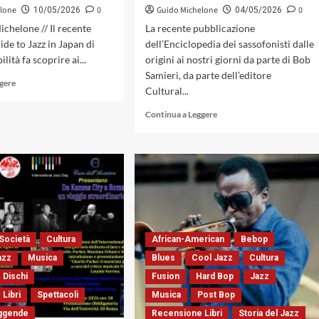
elone
0
Guido Michelone
0
10/05/2026
04/05/2026
ichelone // Il recente
La recente pubblicazione
de to Jazz in Japan di
dell’Enciclopedia dei sassofonisti dalle
ilità fa scoprire ai...
origini ai nostri giorni da parte di Bob
Samieri, da parte dell’editore
Leggi
ggere
Cultural...
di
più
Leggi
Continua a Leggere
su
di
Dal
più
Kansas
su
al
Bob
Giappone
Salmieri.
con
Intervista
molto
all’Autore
jazz.
dell’Enciclopedia
Intervista
dei
Società
Cultura
African-American
Bebop
a
sassofonisti
Michael
azz
Musica
Blues
Cool Jazz
Cultura
Pronko
 Dischi
Fusion
Hard Bop
Jazz
Libri
Spettacoli
Musica
Post Bop
eggende
Recensione Libri
Storia del Jazz