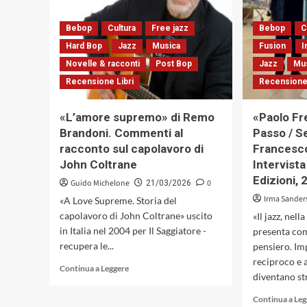
Breve
storia
Bebop
Cultura
di
Free jazz
Bebop
C
un
Hard Bop
Jazz
Musica
Fusion
I
concerto
Novelle & racconti
Post Bop
Jazz
Mu
fantasma
Recensione Libri
Recensione 
«L’amore supremo» di Remo
«Paolo Fr
Brandoni. Commenti al
Passo / S
racconto sul capolavoro di
Francesco
John Coltrane
Intervista
Edizioni, 
Guido Michelone
0
21/03/2026
Irma Sander
«A Love Supreme. Storia del
capolavoro di John Coltrane» uscito
«Il jazz, nell
in Italia nel 2004 per Il Saggiatore -
presenta co
recupera le...
pensiero. Im
reciproco e
Leggi
Continua a Leggere
diventano st
di
più
Continua a Le
su