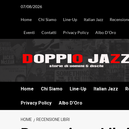
Vai
07/08/2026
al
contenuto
Home
Chi Siamo
Line-Up
Italian Jazz
Recension
Eventi
Contatti
Privacy Policy
Albo D’Oro
DOPPIO JAZZ STORIE DI UOMINI & DISCHI
Home
Chi Siamo
Line-Up
Italian Jazz
R
Privacy Policy
Albo D’Oro
HOME
RECENSIONE LIBRI