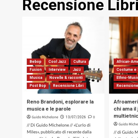
Recensione Libr
Bebop
Cool Jazz
Cultura
African-Am
Fusion
Interview
Jazz
Costume e 
Musica
Novelle & racconti
Ethno-Musi
Post Bop
Recensione Libri
Recensione 
Reno Brandoni, esplorare la
Afroameric
musica e le parole
chi ama il
multietni
Guido Michelone
0
13/07/2026
Guido Mich
// Di Guido Michelone // «L'urlo di
Miles», pubblicato di recente dalla
// di Guido M