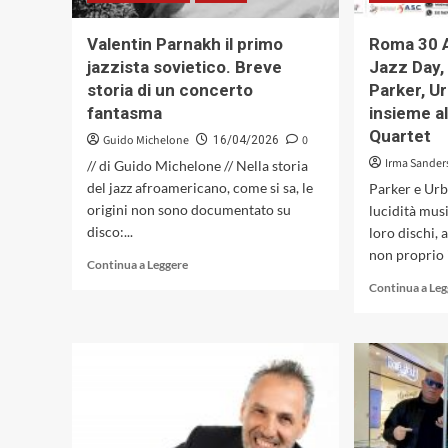
Valentin Parnakh il primo
Roma 30 A
jazzista sovietico. Breve
Jazz Day,
storia di un concerto
Parker, U
fantasma
insieme al
Quartet
Guido Michelone
0
16/04/2026
Irma Sander
// di Guido Michelone // Nella storia
del jazz afroamericano, come si sa, le
Parker e Ur
origini non sono documentato su
lucidità mus
disco:...
loro dischi, 
non proprio 
Leggi
Continua a Leggere
di
Continua a Le
più
su
Valentin
Parnakh
il
primo
jazzista
sovietico.