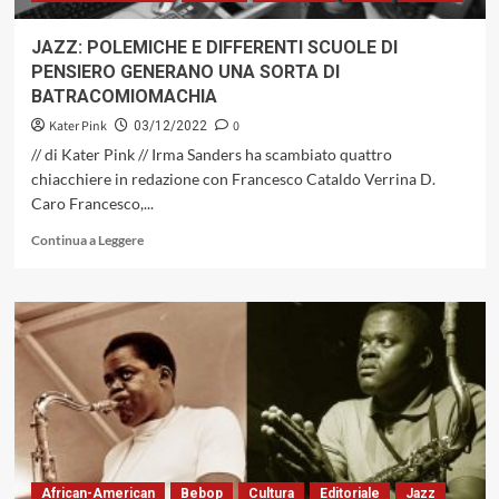
MAINSTREAM
JAZZ
JAZZ: POLEMICHE E DIFFERENTI SCUOLE DI
PENSIERO GENERANO UNA SORTA DI
BATRACOMIOMACHIA
Kater Pink
0
03/12/2022
// di Kater Pink // Irma Sanders ha scambiato quattro
chiacchiere in redazione con Francesco Cataldo Verrina D.
Caro Francesco,...
Leggi
Continua a Leggere
di
più
su
JAZZ:
POLEMICHE
E
DIFFERENTI
SCUOLE
DI
PENSIERO
GENERANO
UNA
African-American
Bebop
Cultura
Editoriale
Jazz