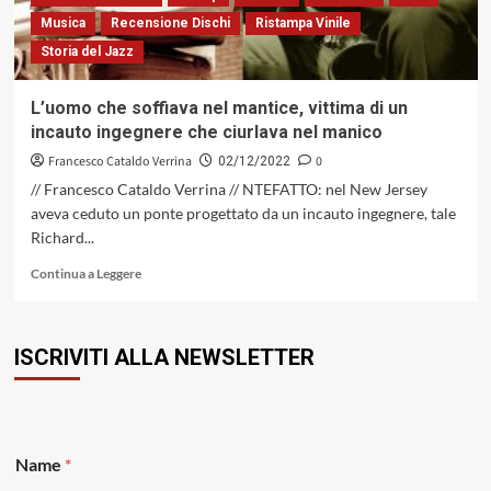
SORTA
Musica
Recensione Dischi
Ristampa Vinile
DI
Storia del Jazz
BATRACOMIOMACHIA
L’uomo che soffiava nel mantice, vittima di un
incauto ingegnere che ciurlava nel manico
Francesco Cataldo Verrina
0
02/12/2022
// Francesco Cataldo Verrina // NTEFATTO: nel New Jersey
aveva ceduto un ponte progettato da un incauto ingegnere, tale
Richard...
Leggi
Continua a Leggere
di
più
su
ISCRIVITI ALLA NEWSLETTER
L’uomo
che
soffiava
nel
mantice,
vittima
Name
*
di