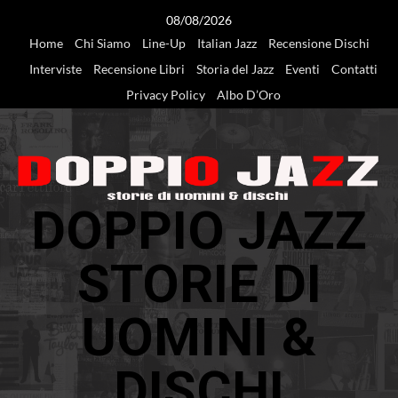
Vai
08/08/2026
al
Home
Chi Siamo
Line-Up
Italian Jazz
Recensione Dischi
contenuto
Interviste
Recensione Libri
Storia del Jazz
Eventi
Contatti
Privacy Policy
Albo D’Oro
DOPPIO JAZZ
STORIE DI
UOMINI &
DISCHI