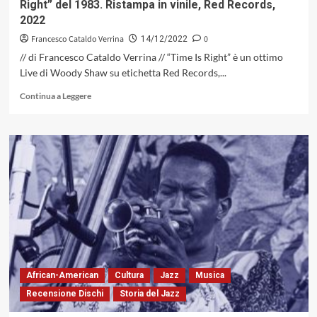
Right” del 1983. Ristampa in vinile, Red Records,
mente
2022
e
per
Francesco Cataldo Verrina
0
14/12/2022
L’anima
// di Francesco Cataldo Verrina // “Time Is Right” è un ottimo
Live di Woody Shaw su etichetta Red Records,...
Leggi
Continua a Leggere
di
più
su
Woody
Shaw
Quintet
Live
in
Europe
Con
“Time
Is
Right”
African-American
Cultura
Jazz
Musica
del
Recensione Dischi
Storia del Jazz
1983.
Ristampa