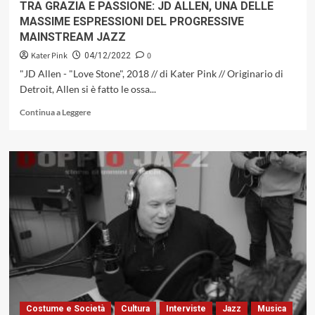
TRA GRAZIA E PASSIONE: JD ALLEN, UNA DELLE
MASSIME ESPRESSIONI DEL PROGRESSIVE
MAINSTREAM JAZZ
Kater Pink
0
04/12/2022
"JD Allen - "Love Stone", 2018 // di Kater Pink // Originario di
Detroit, Allen si è fatto le ossa...
Leggi
Continua a Leggere
di
più
su
TRA
GRAZIA
E
PASSIONE:
JD
ALLEN,
UNA
DELLE
MASSIME
ESPRESSIONI
DEL
Costume e Società
Cultura
Interviste
Jazz
Musica
PROGRESSIVE