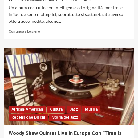
Un album costruito con intelligenza ed originalità, mentre le
influenze sono molteplici, soprattutto si sostanzia attraverso
otto tracce inedite, alcune...
Leggi
Continua a Leggere
di
più
su
BSDE
4tet
con
«Elevating
Jazz
Music
Vol.
1»,
una
sferzata
African-American
Cultura
Jazz
Musica
di
Recensione Dischi
Storia del Jazz
tonificante
energia
per
Woody Shaw Quintet Live in Europe Con “Time Is
la