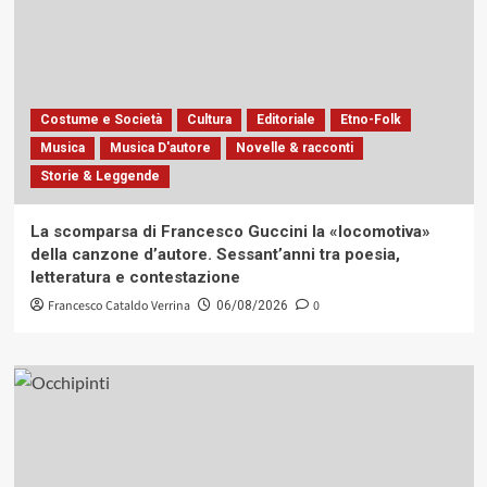
Costume e Società
Cultura
Editoriale
Etno-Folk
Musica
Musica D'autore
Novelle & racconti
Storie & Leggende
La scomparsa di Francesco Guccini la «locomotiva»
della canzone d’autore. Sessant’anni tra poesia,
letteratura e contestazione
Francesco Cataldo Verrina
0
06/08/2026