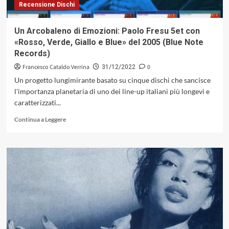
Recensione Dischi
Un Arcobaleno di Emozioni: Paolo Fresu 5et con
«Rosso, Verde, Giallo e Blue» del 2005 (Blue Note
Records)
Francesco Cataldo Verrina
0
31/12/2022
Un progetto lungimirante basato su cinque dischi che sancisce
l'importanza planetaria di uno dei line-up italiani più longevi e
caratterizzati...
Leggi
Continua a Leggere
di
più
su
Un
Arcobaleno
di
Emozioni:
Paolo
Fresu
5et
con