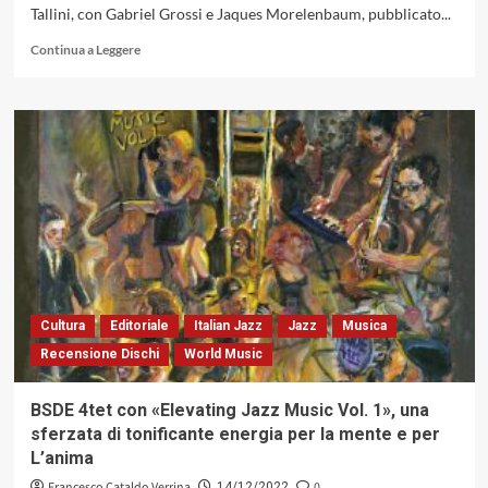
Tallini, con Gabriel Grossi e Jaques Morelenbaum, pubblicato...
Leggi
Continua a Leggere
di
più
su
Intervista
a
Stefania
Tallini
Cultura
Editoriale
Italian Jazz
Jazz
Musica
Recensione Dischi
World Music
BSDE 4tet con «Elevating Jazz Music Vol. 1», una
sferzata di tonificante energia per la mente e per
L’anima
Francesco Cataldo Verrina
0
14/12/2022