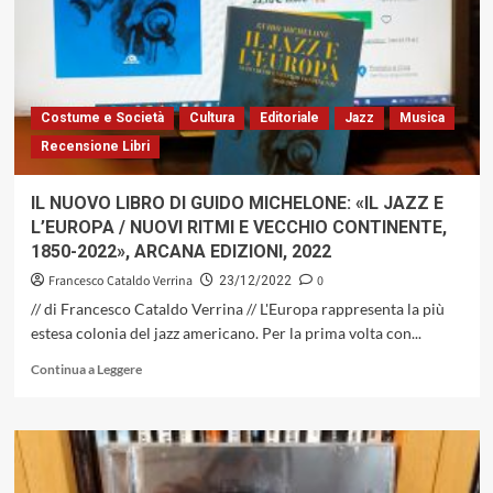
HENDERSON,
SHORTER
&
COLTRANE»
DEL
PIETRO
Costume e Società
Cultura
Editoriale
Jazz
Musica
PANCELLA
Recensione Libri
COLLECTIVE,
COME
ENTRARE
IL NUOVO LIBRO DI GUIDO MICHELONE: «IL JAZZ E
IN
L’EUROPA / NUOVI RITMI E VECCHIO CONTINENTE,
PUNTA
1850-2022», ARCANA EDIZIONI, 2022
DI
PIEDI
Francesco Cataldo Verrina
0
23/12/2022
IN
// di Francesco Cataldo Verrina // L'Europa rappresenta la più
CASA
estesa colonia del jazz americano. Per la prima volta con...
DI
TRE
Leggi
Continua a Leggere
MOSTRI
di
SACRI
più
DEL
su
JAZZ
IL
MODERNO.
NUOVO
(ABEAT
LIBRO