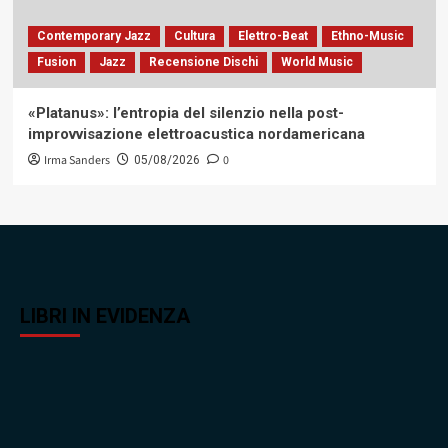
Contemporary Jazz
Cultura
Elettro-Beat
Ethno-Music
Fusion
Jazz
Recensione Dischi
World Music
«Platanus»: l’entropia del silenzio nella post-
improvvisazione elettroacustica nordamericana
Irma Sanders
0
05/08/2026
LIBRI IN EVIDENZA