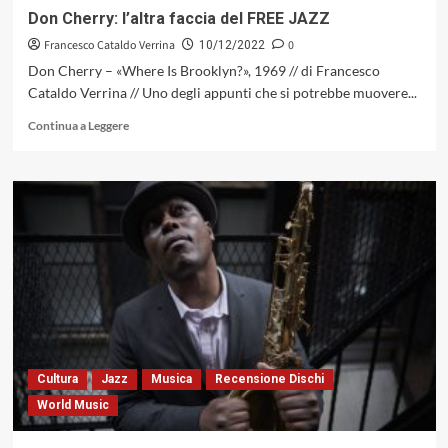
in
Don Cherry: l’altra faccia del FREE JAZZ
vinile,
Francesco Cataldo Verrina
0
Red
10/12/2022
Records,
Don Cherry – «Where Is Brooklyn?», 1969 // di Francesco
2022
Cataldo Verrina // Uno degli appunti che si potrebbe muovere...
Leggi
Continua a Leggere
di
più
su
Don
Cherry:
l’altra
faccia
del
FREE
JAZZ
Cultura
Jazz
Musica
Recensione Dischi
World Music