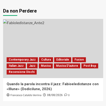
Da non Perdere
Contemporary Jazz
Cultura
Editoriale
Fusion
Italian Jazz
Jazz
Musica
Musica D'autore
Post Bop
Recensione Dischi
Quando la parola incontra il jazz: Fabioeledistanze con
«Illune» (Dodicilune, 2026)
Francesco Cataldo Verrina
0
08/08/2026