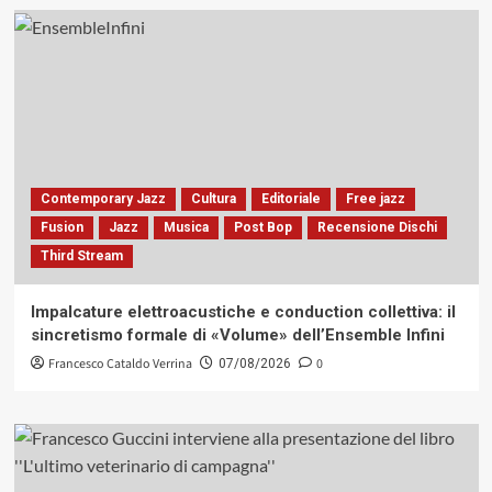
Contemporary Jazz
Cultura
Editoriale
Free jazz
Fusion
Jazz
Musica
Post Bop
Recensione Dischi
Third Stream
Impalcature elettroacustiche e conduction collettiva: il
sincretismo formale di «Volume» dell’Ensemble Infini
Francesco Cataldo Verrina
0
07/08/2026