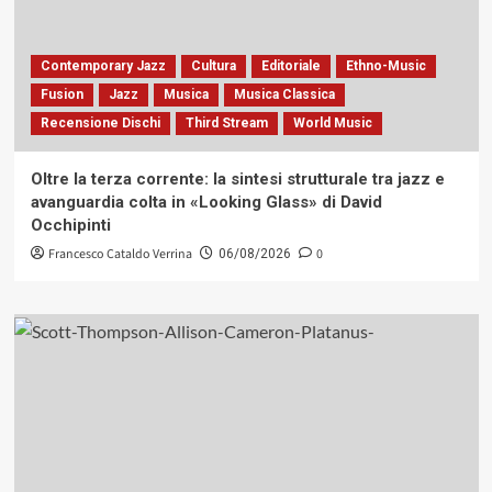
Contemporary Jazz
Cultura
Editoriale
Ethno-Music
Fusion
Jazz
Musica
Musica Classica
Recensione Dischi
Third Stream
World Music
Oltre la terza corrente: la sintesi strutturale tra jazz e
avanguardia colta in «Looking Glass» di David
Occhipinti
Francesco Cataldo Verrina
0
06/08/2026