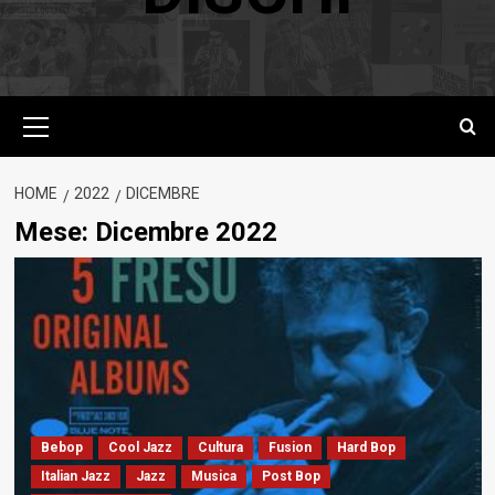
Menu
principale
HOME
2022
DICEMBRE
Mese:
Dicembre 2022
Bebop
Cool Jazz
Cultura
Fusion
Hard Bop
Italian Jazz
Jazz
Musica
Post Bop