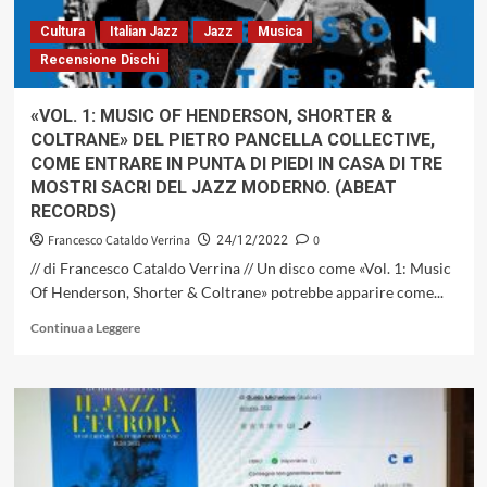
Cultura
Italian Jazz
Jazz
Musica
Recensione Dischi
«VOL. 1: MUSIC OF HENDERSON, SHORTER &
COLTRANE» DEL PIETRO PANCELLA COLLECTIVE,
COME ENTRARE IN PUNTA DI PIEDI IN CASA DI TRE
MOSTRI SACRI DEL JAZZ MODERNO. (ABEAT
RECORDS)
Francesco Cataldo Verrina
0
24/12/2022
// di Francesco Cataldo Verrina // Un disco come «Vol. 1: Music
Of Henderson, Shorter & Coltrane» potrebbe apparire come...
Leggi
Continua a Leggere
di
più
su
«VOL.
1:
MUSIC
OF