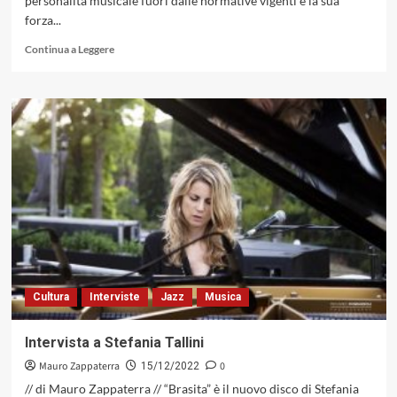
personalità musicale fuori dalle normative vigenti e la sua
forza...
Leggi
Continua a Leggere
di
più
su
«WAVIN’
TIME»
DEL
MARIO
ROSINI
DUNI
JAZZ
CHOIR,
UN’AVVENTURA
SONORA
RACCONTATA
Cultura
Interviste
Jazz
Musica
AD
ALTA
VOCE.
Intervista a Stefania Tallini
(ABEAT
Mauro Zappaterra
0
RECORDS
15/12/2022
2022)
// di Mauro Zappaterra // “Brasita” è il nuovo disco di Stefania