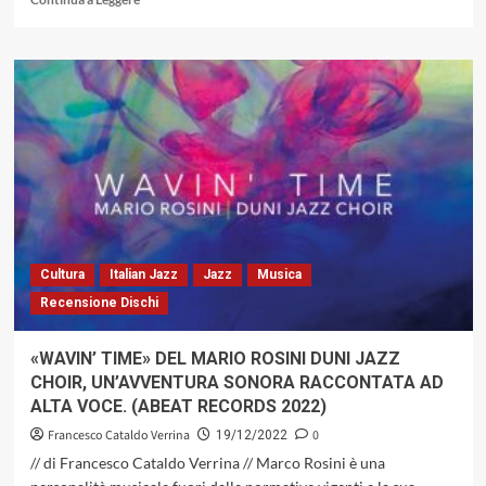
JAZZ”
di
più
su
Trios
Charles
Lloyd,
tre
Album,
perché
Tre
è
Il
Numero
Cultura
Italian Jazz
Jazz
Musica
Perfetto:
Recensione Dischi
«Chapel,
«Ocean»
e
«WAVIN’ TIME» DEL MARIO ROSINI DUNI JAZZ
«Sacred
CHOIR, UN’AVVENTURA SONORA RACCONTATA AD
Thread»
ALTA VOCE. (ABEAT RECORDS 2022)
Francesco Cataldo Verrina
0
19/12/2022
// di Francesco Cataldo Verrina // Marco Rosini è una