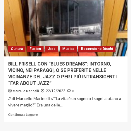
RECORDS)
DI
GUIDO
MICHELONE:
«IL
JAZZ
E
L’EUROPA
/
Cultura
Fusion
Jazz
Musica
Recensione Dischi
NUOVI
RITMI
E
BILL FRISELL CON “BLUES DREAMS”: INTORNO,
VECCHIO
VICINO, NEI PARAGGI, O SE PREFERITE NELLE
CONTINENTE,
VICINANZE DEL JAZZ O PER I PIÙ INTRANSIGENTI
1850-
“FAR ABOUT JAZZ”
2022»,
ARCANA
Marcello Marinelli
0
22/12/2022
EDIZIONI,
// di Marcello Marinelli // “La vita è un sogno o i sogni aiutano a
2022
vivere meglio?” Era una delle...
Leggi
Continua a Leggere
di
più
su