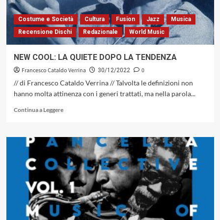
«Rosso,
Verde,
Costume e Società
Cultura
Fusion
Jazz
Musica
Giallo
Recensione Dischi
Redazionale
World Music
e
Blue»
del
NEW COOL: LA QUIETE DOPO LA TENDENZA
2005
Francesco Cataldo Verrina
0
(Blue
30/12/2022
Note
// di Francesco Cataldo Verrina // Talvolta le definizioni non
Records)
hanno molta attinenza con i generi trattati, ma nella parola...
Leggi
Continua a Leggere
di
più
su
NEW
COOL:
LA
QUIETE
DOPO
LA
TENDENZA