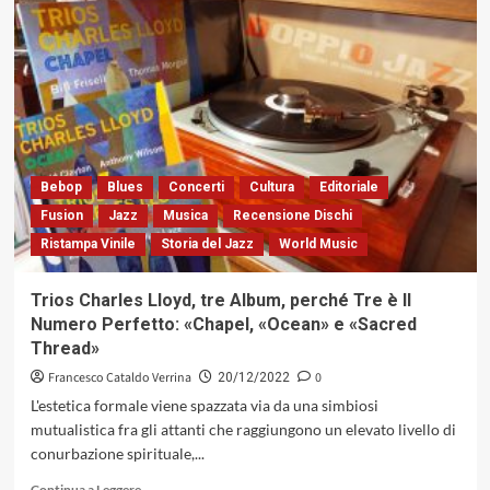
BILL
FRISELL
CON
“BLUES
DREAMS”:
INTORNO,
VICINO,
NEI
PARAGGI,
Bebop
Blues
Concerti
Cultura
Editoriale
O
Fusion
Jazz
Musica
Recensione Dischi
SE
Ristampa Vinile
Storia del Jazz
World Music
PREFERITE
NELLE
VICINANZE
Trios Charles Lloyd, tre Album, perché Tre è Il
DEL
Numero Perfetto: «Chapel, «Ocean» e «Sacred
JAZZ
Thread»
O
PER
Francesco Cataldo Verrina
0
20/12/2022
I
L'estetica formale viene spazzata via da una simbiosi
PIÙ
mutualistica fra gli attanti che raggiungono un elevato livello di
INTRANSIGENTI
conurbazione spirituale,...
“FAR
ABOUT
Leggi
Continua a Leggere