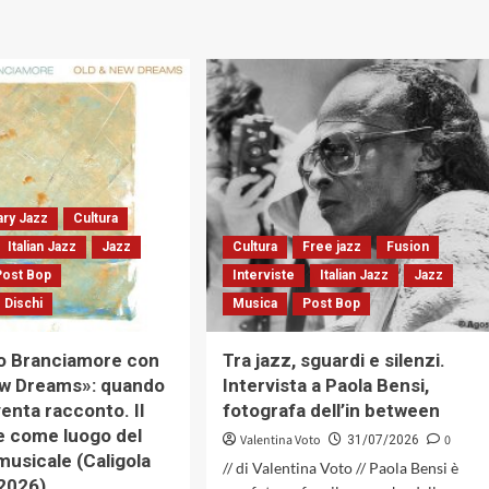
ry Jazz
Cultura
Italian Jazz
Jazz
Cultura
Free jazz
Fusion
Post Bop
Interviste
Italian Jazz
Jazz
 Dischi
Musica
Post Bop
o Branciamore con
Tra jazz, sguardi e silenzi.
ew Dreams»: quando
Intervista a Paola Bensi,
venta racconto. Il
fotografa dell’in between
e come luogo del
Valentina Voto
0
31/07/2026
musicale (Caligola
// di Valentina Voto // Paola Bensi è
2026)