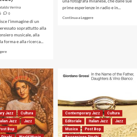
una fotografa milanese, che dalle sue
ataldo Verrina
prime esperienze in radio e in...
0
6
Leggi
Continua a Leggere
isce l'immagine di un
di
teressato soprattutto alla
più
su
ensiero musicale, alla
Tra
a forma e alla ricerca...
jazz,
Leggi
ggere
sguardi
di
e
più
silenzi.
su
Intervista
Francesco
a
Branciamore
Paola
con
Bensi,
«Old
fotografa
&
dell’in
New
between
Dreams»:
ry Jazz
Cultura
Contemporary Jazz
Cultura
quando
il
talian Jazz
Jazz
Editoriale
Italian Jazz
Jazz
tema
Post Bop
Musica
Post Bop
diventa