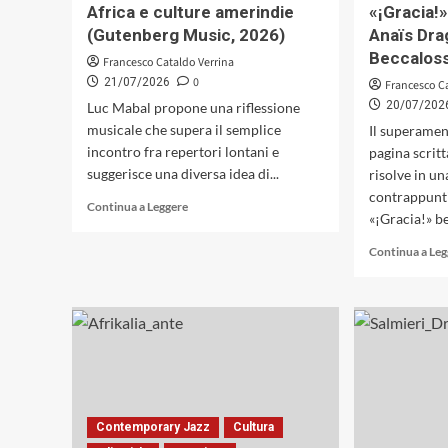
Africa e culture amerindie
«¡Gracia!»
(Gutenberg Music, 2026)
Anaïs Dra
Beccaloss
Francesco Cataldo Verrina
0
21/07/2026
Francesco C
20/07/202
Luc Mabal propone una riflessione
musicale che supera il semplice
Il superamen
incontro fra repertori lontani e
pagina scrit
suggerisce una diversa idea di...
risolve in u
contrappunti
Leggi
Continua a Leggere
«¡Gracia!» be
di
più
Continua a Le
su
«Mali
Bolivia»
di
Luc
Mabal:
convergenze
musicali
fra
Contemporary Jazz
Cultura
Africa