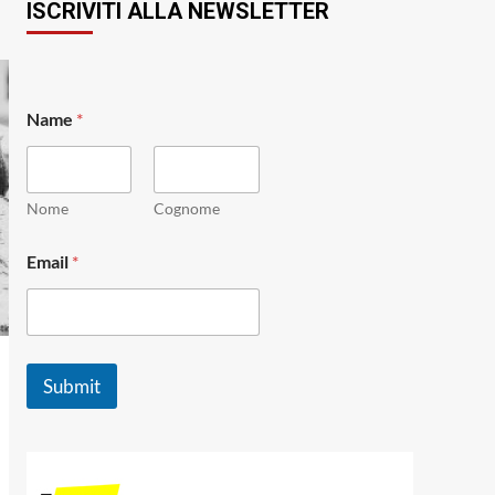
ISCRIVITI ALLA NEWSLETTER
E
Name
*
m
a
i
l
*
Nome
Cognome
E
m
Email
*
a
i
l
Submit