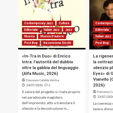
concerti
e
un
omaggio
Contemporary Jazz
a
Cultura
Contempora
Camilleri
Editoriale
Italian Jazz
Jazz
Editoriale
con
Musica
Musica D'autore
Italian Jazz
un
ospite
Post Bop
Recensione Dischi
Post Bop
speciale:
l’ispettore
«In-Tra in Duo» di Enrico
La rigene
Fazio
Intra: l’autorità del dubbio
la sottraz
del
commissario
oltre la gabbia del linguaggio
silenzio p
Montalbano
(Alfa Music, 2026)
Eyes» di G
Vianello (
Francesco Cataldo Verrina
2026)
0
24/07/2026
Il valore del progetto si rivela proprio
Francesco C
nel paradossale magistero
23/07/202
dell'imprevisto, atto a tramutare il
La coerenza 
silenzio e la decostruzione in...
lavoro dimos