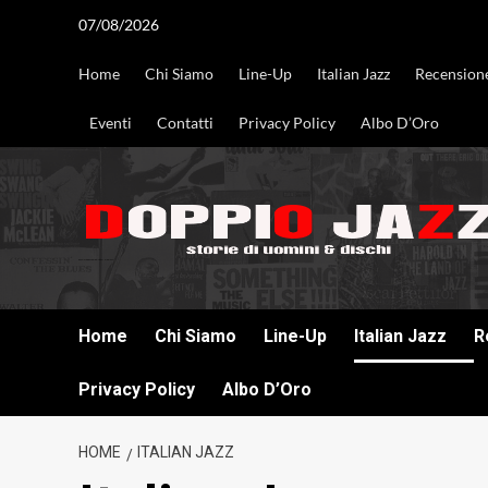
Vai
07/08/2026
al
contenuto
Home
Chi Siamo
Line-Up
Italian Jazz
Recension
Eventi
Contatti
Privacy Policy
Albo D’Oro
DOPPIO JAZZ STORIE DI UOMINI & DISCHI
Home
Chi Siamo
Line-Up
Italian Jazz
R
Privacy Policy
Albo D’Oro
HOME
ITALIAN JAZZ