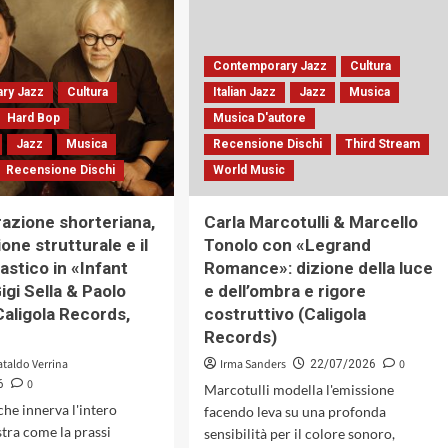
Name
Riccardo
of
Zorzi:
the
il
Father,
Contemporary Jazz
Cultura
trio
Daughters
come
ry Jazz
Cultura
Italian Jazz
Jazz
Musica
&
organismo
Vino
Hard Bop
Musica D'autore
dialogico
Bianco»
Jazz
Musica
Recensione Dischi
Third Stream
(Caligola
di
Records,
Recensione Dischi
World Music
Giordano
2026)
Grossi:
fra
razione shorteriana,
Carla Marcotulli & Marcello
radici
ione strutturale e il
Tonolo con «Legrand
culturali
lastico in «Infant
Romance»: dizione della luce
e
linguaggio
igi Sella & Paolo
e dell’ombra e rigore
contemporaneo
Caligola Records,
costruttivo (Caligola
(AlfaMusic,
Records)
2026)
ataldo Verrina
Irma Sanders
0
22/07/2026
0
6
Marcotulli modella l'emissione
che innerva l'intero
facendo leva su una profonda
tra come la prassi
sensibilità per il colore sonoro,