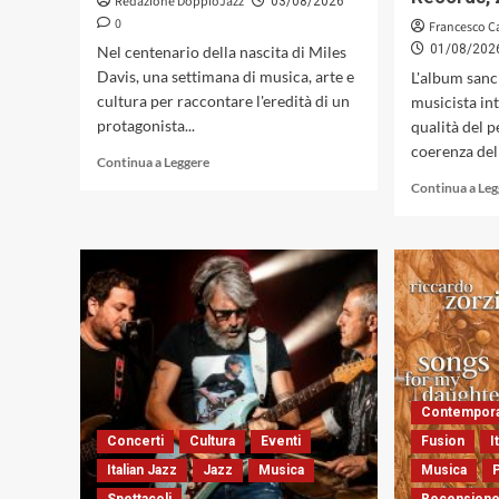
Redazione DoppioJazz
03/08/2026
0
Francesco C
01/08/202
Nel centenario della nascita di Miles
Davis, una settimana di musica, arte e
L'album sanc
cultura per raccontare l'eredità di un
musicista in
protagonista...
qualità del p
coerenza dell
Leggi
Continua a Leggere
di
Continua a Le
più
su
SANT’
IN
JAZZ
Miles
Davis
Festival
–
I
Can
Contempora
See
Concerti
Cultura
Eventi
Fusion
I
Fo(u)r
Italian Jazz
Jazz
Musica
Musica
Miles.
Santa