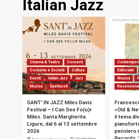
Italian Jazz
Cinema & Teatro
Concerti
Contempora
Costume e Società
Cultura
Editoriale
Eventi
Italian Jazz
Jazz
Musica
Musica
Spettacoli
Recensione
SANT’ IN JAZZ Miles Davis
Francesc
Festival – I Can See Fo(u)r
«Old & N
Miles. Santa Margherita
il tema di
Ligure, dal 6 al 13 settembre
pianofort
2026
pensiero 
Records, 