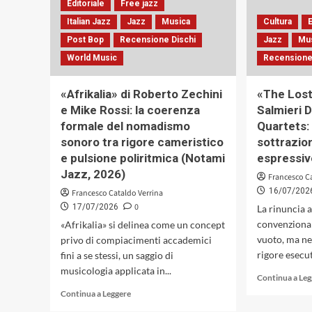
e
Editoriale
Free jazz
culture
Italian Jazz
Jazz
Musica
Cultura
E
amerindie
Post Bop
Recensione Dischi
Jazz
Mu
(Gutenberg
Music,
World Music
Recensione
2026)
«Afrikalia» di Roberto Zechini
«The Los
e Mike Rossi: la coerenza
Salmieri D
formale del nomadismo
Quartets: 
sonoro tra rigore cameristico
sottrazio
e pulsione poliritmica (Notami
espressiv
Jazz, 2026)
Francesco C
16/07/202
Francesco Cataldo Verrina
0
17/07/2026
La rinuncia 
convenzional
«Afrikalia» si delinea come un concept
vuoto, ma ne
privo di compiacimenti accademici
rigore esecut
fini a se stessi, un saggio di
musicologia applicata in...
Continua a Le
Leggi
Continua a Leggere
di