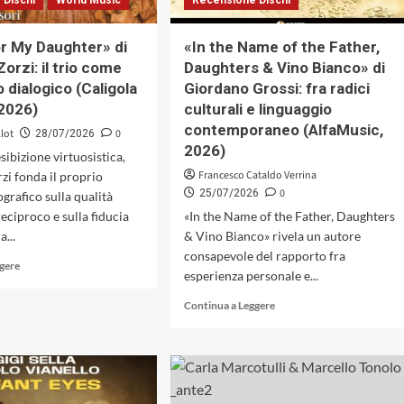
 Dischi
World Music
Recensione Dischi
racconto.
Il
pianoforte
r My Daughter» di
«In the Name of the Father,
come
orzi: il trio come
Daughters & Vino Bianco» di
luogo
 dialogico (Caligola
Giordano Grossi: fra radici
del
pensiero
2026)
culturali e linguaggio
musicale
contemporaneo (AlfaMusic,
llot
0
28/07/2026
(Caligola
2026)
esibizione virtuosistica,
Records,
2026)
Francesco Cataldo Verrina
zi fonda il proprio
0
25/07/2026
grafico sulla qualità
reciproco e sulla fiducia
«In the Name of the Father, Daughters
a...
& Vino Bianco» rivela un autore
consapevole del rapporto fra
Leggi
ggere
esperienza personale e...
di
più
Leggi
Continua a Leggere
su
di
«Songs
più
for
su
My
«In
Daughter»
the
di