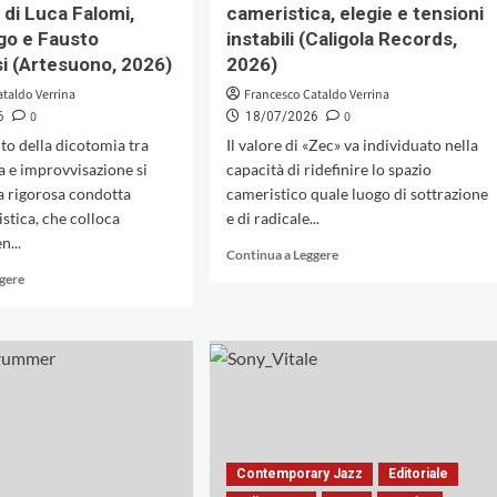
 di Luca Falomi,
cameristica, elegie e tensioni
Records)
&
Paolo
go e Fausto
instabili (Caligola Records,
Vianello
i (Artesuono, 2026)
2026)
(Caligola
ataldo Verrina
Francesco Cataldo Verrina
Records,
0
0
6
18/07/2026
2026)
to della dicotomia tra
Il valore di «Zec» va individuato nella
ta e improvvisazione si
capacità di ridefinire lo spazio
na rigorosa condotta
cameristico quale luogo di sottrazione
stica, che colloca
e di radicale...
n...
Leggi
Continua a Leggere
di
Leggi
ggere
più
di
su
più
«Zec»
su
di
La
Claudio
trasmigrazione
Cojaniz
del
&
gesto
Antonino
e
Puliafito:
l’estetica
Contemporary Jazz
Editoriale
dialettica
della