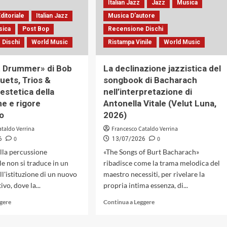
Italian Jazz
Jazz
Musica
cameristica,
sottrazione
elegie
in
ditoriale
Italian Jazz
Musica D'autore
e
«¡Gracia!»
sica
Post Bop
Recensione Dischi
tensioni
di
instabili
 Dischi
World Music
Ristampa Vinile
World Music
Luca
(Caligola
Falomi,
Records,
Anaïs
t Drummer» di Bob
La declinazione jazzistica del
2026)
Drago
uets, Trios &
songbook di Bacharach
e
estetica della
nell’interpretazione di
Fausto
Beccalossi
ne e rigore
Antonella Vitale (Velut Luna,
(Artesuono,
o
2026)
2026)
ataldo Verrina
Francesco Cataldo Verrina
0
0
6
13/07/2026
alla percussione
«The Songs of Burt Bacharach»
e non si traduce in un
ribadisce come la trama melodica del
ll'istituzione di un nuovo
maestro necessiti, per rivelare la
ivo, dove la...
propria intima essenza, di...
Leggi
Leggi
ggere
Continua a Leggere
di
di
più
più