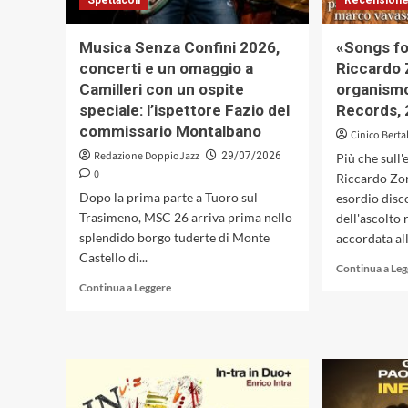
Spettacoli
Recensione
Margherita
Ligure,
Musica Senza Confini 2026,
«Songs fo
dal
concerti e un omaggio a
Riccardo Z
6
al
Camilleri con un ospite
organismo
13
speciale: l’ispettore Fazio del
Records, 
settembre
commissario Montalbano
Cinico Berta
2026
Redazione DoppioJazz
29/07/2026
Più che sull'
0
Riccardo Zor
Dopo la prima parte a Tuoro sul
esordio disco
Trasimeno, MSC 26 arriva prima nello
dell'ascolto 
splendido borgo tuderte di Monte
accordata all
Castello di...
Continua a Le
Leggi
Continua a Leggere
di
più
su
Musica
Senza
Confini
2026,