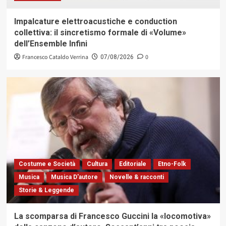
Impalcature elettroacustiche e conduction
collettiva: il sincretismo formale di «Volume»
dell’Ensemble Infini
Francesco Cataldo Verrina
0
07/08/2026
Costume e Società
Cultura
Editoriale
Etno-Folk
Musica
Musica D'autore
Novelle & racconti
Storie & Leggende
La scomparsa di Francesco Guccini la «locomotiva»