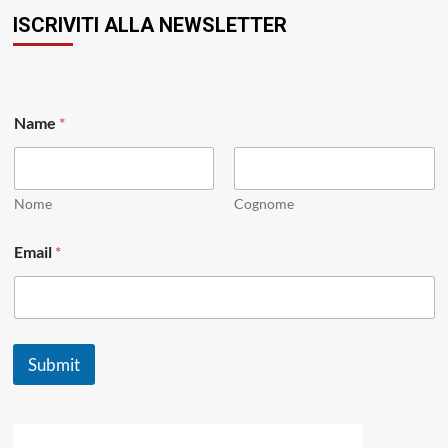
ISCRIVITI ALLA NEWSLETTER
Name
*
Nome
Cognome
*
Email
*
N
a
m
e
N
a
Submit
m
e