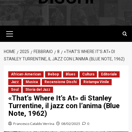
Menu
principale
HOME
2025
FEBBRAIO
8
«THAT’S WHERE IT’S AT» DI
STANLEY TURRENTINE, IL JAZZ CON L’ANIMA (BLUE NOTE, 1962)
African-American
Bebop
Blues
Cultura
Editoriale
Jazz
Musica
Recensione Dischi
Ristampa Vinile
Soul
Storia del Jazz
«That’s Where It’s At» di Stanley
Turrentine, il jazz con l’anima (Blue
Note, 1962)
Francesco Cataldo Verrina
08/02/2025
0