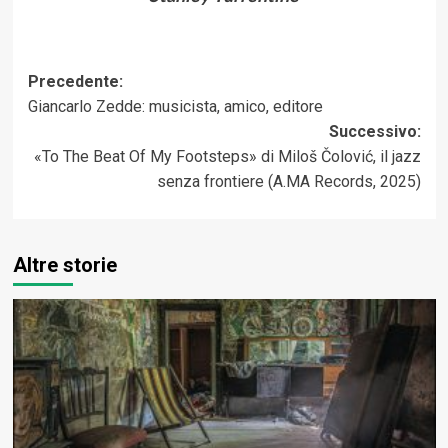
Navigazione
Precedente:
Giancarlo Zedde: musicista, amico, editore
articolo
Successivo:
«To The Beat Of My Footsteps» di Miloš Čolović, il jazz
senza frontiere (A.MA Records, 2025)
Altre storie