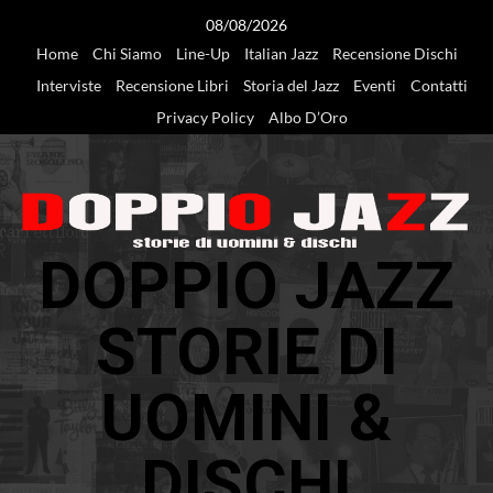
Vai
08/08/2026
al
Home
Chi Siamo
Line-Up
Italian Jazz
Recensione Dischi
contenuto
Interviste
Recensione Libri
Storia del Jazz
Eventi
Contatti
Privacy Policy
Albo D’Oro
DOPPIO JAZZ
STORIE DI
UOMINI &
DISCHI