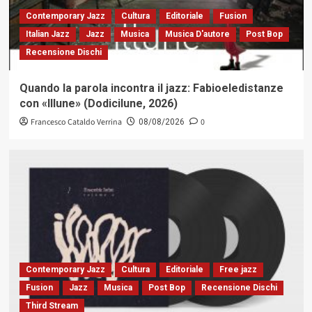
Contemporary Jazz
Cultura
Editoriale
Fusion
Italian Jazz
Jazz
Musica
Musica D'autore
Post Bop
Recensione Dischi
Quando la parola incontra il jazz: Fabioeledistanze
con «Illune» (Dodicilune, 2026)
Francesco Cataldo Verrina
0
08/08/2026
Contemporary Jazz
Cultura
Editoriale
Free jazz
Fusion
Jazz
Musica
Post Bop
Recensione Dischi
Third Stream