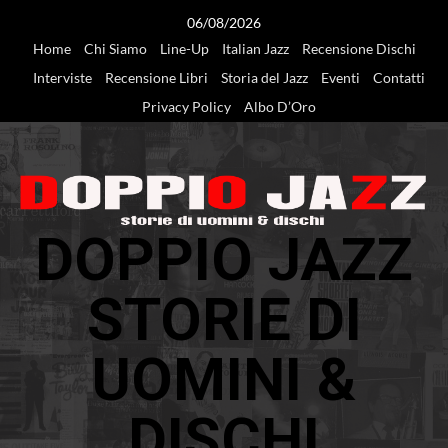
Vai
06/08/2026
al
Home
Chi Siamo
Line-Up
Italian Jazz
Recensione Dischi
contenuto
Interviste
Recensione Libri
Storia del Jazz
Eventi
Contatti
Privacy Policy
Albo D’Oro
DOPPIO JAZZ
STORIE DI
UOMINI &
DISCHI