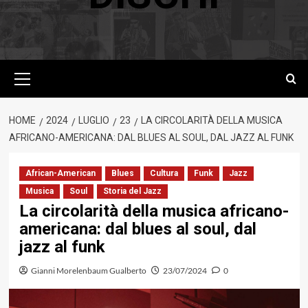
Menu
principale
HOME
2024
LUGLIO
23
LA CIRCOLARITÀ DELLA MUSICA
AFRICANO-AMERICANA: DAL BLUES AL SOUL, DAL JAZZ AL FUNK
African-American
Blues
Cultura
Funk
Jazz
Musica
Soul
Storia del Jazz
La circolarità della musica africano-
americana: dal blues al soul, dal
jazz al funk
Gianni Morelenbaum Gualberto
23/07/2024
0