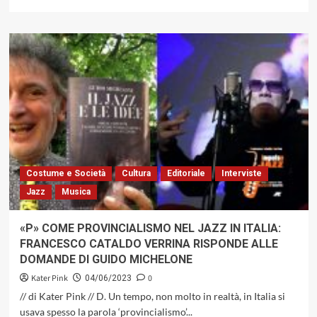
di
più
su
Alfa
Music:
reazione
a
catena…
un’estate
a
tutto
jazz!
Costume e Società
Cultura
Editoriale
Interviste
Jazz
Musica
«P» COME PROVINCIALISMO NEL JAZZ IN ITALIA:
FRANCESCO CATALDO VERRINA RISPONDE ALLE
DOMANDE DI GUIDO MICHELONE
Kater Pink
0
04/06/2023
// di Kater Pink // D. Un tempo, non molto in realtà, in Italia si
usava spesso la parola ‘provincialismo’...