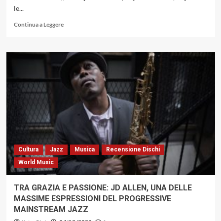
le...
Leggi
Continua a Leggere
di
più
su
IL
JAZZ
E
…
INCONTRO
DI
GIAN
NISSOLA
CON
GUIDO
Cultura
Jazz
Musica
Recensione Dischi
MICHELONE
World Music
TRA GRAZIA E PASSIONE: JD ALLEN, UNA DELLE
MASSIME ESPRESSIONI DEL PROGRESSIVE
MAINSTREAM JAZZ