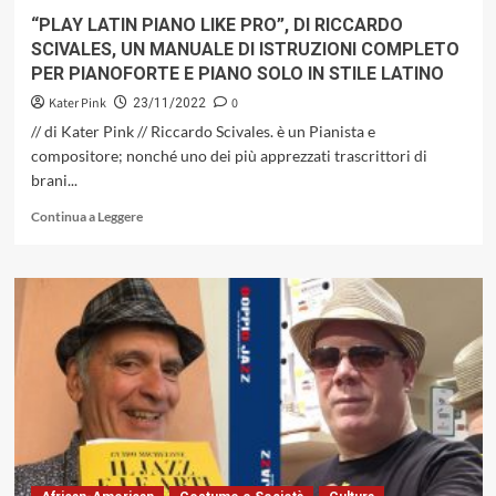
“PLAY LATIN PIANO LIKE PRO”, DI RICCARDO
SCIVALES, UN MANUALE DI ISTRUZIONI COMPLETO
PER PIANOFORTE E PIANO SOLO IN STILE LATINO
Kater Pink
0
23/11/2022
// di Kater Pink // Riccardo Scivales. è un Pianista e
compositore; nonché uno dei più apprezzati trascrittori di
brani...
Leggi
Continua a Leggere
di
più
su
“PLAY
LATIN
PIANO
LIKE
PRO”,
DI
RICCARDO
SCIVALES,
UN
MANUALE