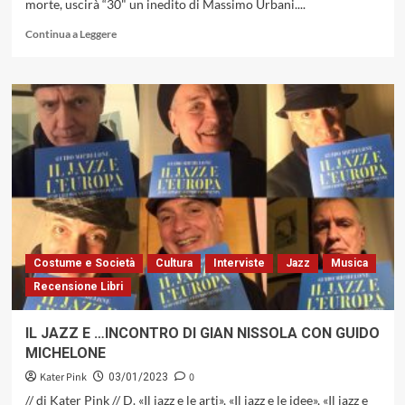
morte, uscirà “30" un inedito di Massimo Urbani....
Leggi
Continua a Leggere
di
più
su
IL
24
GIUGNO
ESCE
UN
INEDITO
DI
MASSIMO
URBANI
SU
Costume e Società
Cultura
Interviste
Jazz
Musica
RED
Recensione Libri
RECORDS.
SAVE
THE
IL JAZZ E …INCONTRO DI GIAN NISSOLA CON GUIDO
DATE!
MICHELONE
Kater Pink
0
03/01/2023
// di Kater Pink // D. «Il jazz e le arti», «Il jazz e le idee», «Il jazz e