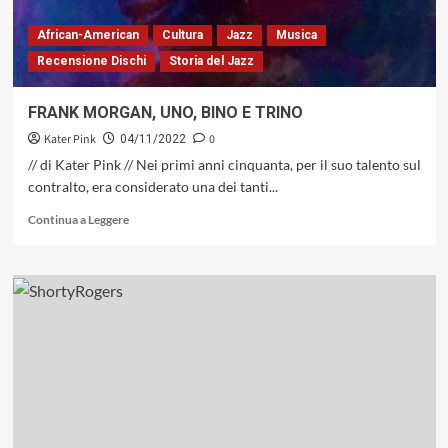
JAZZ
African-American
Cultura
Jazz
Musica
Recensione Dischi
Storia del Jazz
FRANK MORGAN, UNO, BINO E TRINO
Kater Pink
0
04/11/2022
// di Kater Pink // Nei primi anni cinquanta, per il suo talento sul
contralto, era considerato una dei tanti...
Leggi
Continua a Leggere
di
più
su
FRANK
MORGAN,
UNO,
BINO
E
TRINO