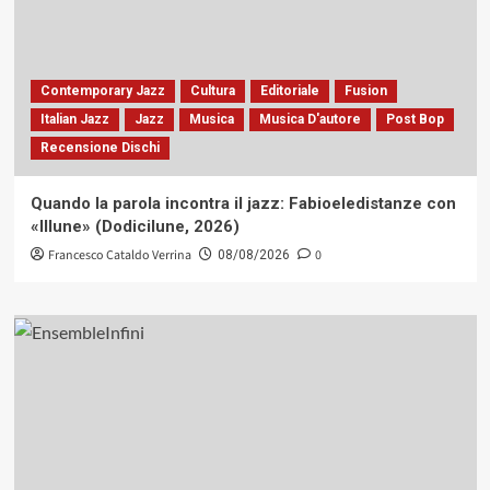
Contemporary Jazz
Cultura
Editoriale
Fusion
Italian Jazz
Jazz
Musica
Musica D'autore
Post Bop
Recensione Dischi
Quando la parola incontra il jazz: Fabioeledistanze con
«Illune» (Dodicilune, 2026)
Francesco Cataldo Verrina
0
08/08/2026