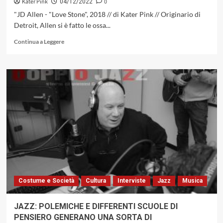
Kater Pink
0
04/12/2022
"JD Allen - "Love Stone", 2018 // di Kater Pink // Originario di
Detroit, Allen si è fatto le ossa...
Leggi
Continua a Leggere
di
più
su
TRA
GRAZIA
E
PASSIONE:
JD
ALLEN,
UNA
DELLE
MASSIME
ESPRESSIONI
DEL
Costume e Società
Cultura
Interviste
Jazz
Musica
PROGRESSIVE
MAINSTREAM
JAZZ
JAZZ: POLEMICHE E DIFFERENTI SCUOLE DI
PENSIERO GENERANO UNA SORTA DI