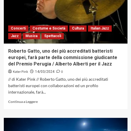
del
«Premio
Perugia
Alberto
Alberti
Concerti
Costume e Società
Cultura
Italian Jazz
per
Jazz
Musica
Spettacoli
il
Jazz»
Roberto Gatto, uno dei più accreditati batteristi
europei, farà parte della commissione giudicante
del Premio Perugia / Alberto Alberti per il Jazz
Kater Pink
0
14/03/2024
// di Kater Pink // Roberto Gatto, uno dei più accreditati
batteristi europei con collaborazioni ed un profilo
internazionale, farà...
Leggi
Continua a Leggere
di
più
su
Roberto
Gatto,