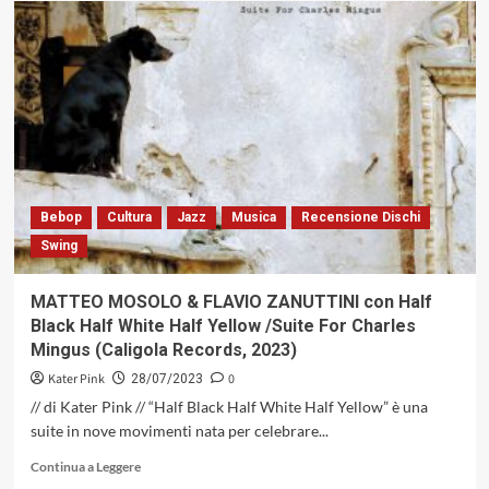
Riservato
ai
nuovi
talenti
del
Jazz,
nasce
il
Premio
Perugia
Bebop
Cultura
Jazz
Musica
Recensione Dischi
“Alberto
Swing
Alberti
per
il
MATTEO MOSOLO & FLAVIO ZANUTTINI con Half
Jazz”
Black Half White Half Yellow /Suite For Charles
Mingus (Caligola Records, 2023)
Kater Pink
0
28/07/2023
// di Kater Pink // “Half Black Half White Half Yellow” è una
suite in nove movimenti nata per celebrare...
Leggi
Continua a Leggere
di