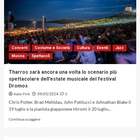
uno
dei
più
accreditati
batteristi
europei,
farà
parte
Concerti
Costume e Società
Cultura
Eventi
Jazz
della
Musica
Spettacoli
commissione
giudicante
del
Tharros sarà ancora una volta lo scenario più
Premio
spettacolare dell’estate musicale del festival
Perugia
Dromos
/
Alberto
Kater Pink
0
09/03/2024
Alberti
Chris Potter, Brad Mehldau, John Patitucci e Johnathan Blake il
per
19 luglio e la pianista giapponese Hiromi il 20 luglio...
il
Jazz
Leggi
Continua a Leggere
di
più
su