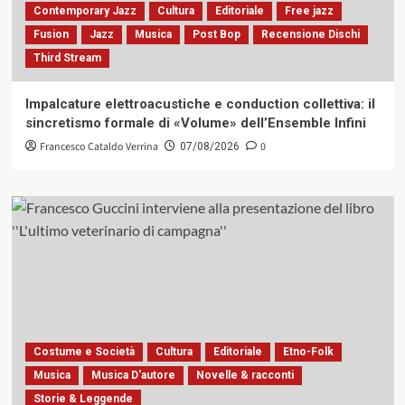
Contemporary Jazz
Cultura
Editoriale
Free jazz
Fusion
Jazz
Musica
Post Bop
Recensione Dischi
Third Stream
Impalcature elettroacustiche e conduction collettiva: il
sincretismo formale di «Volume» dell’Ensemble Infini
Francesco Cataldo Verrina
0
07/08/2026
Costume e Società
Cultura
Editoriale
Etno-Folk
Musica
Musica D'autore
Novelle & racconti
Storie & Leggende