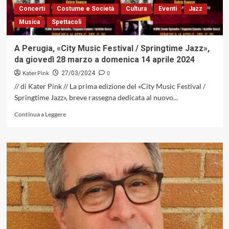
il
Concerti
Costume e Società
Cultura
Eventi
Jazz
28
Musica
Spettacoli
marzo,
alle
ore
A Perugia, «City Music Festival / Springtime Jazz»,
21.00
da giovedì 28 marzo a domenica 14 aprile 2024
Kater Pink
0
27/03/2024
// di Kater Pink // La prima edizione del «City Music Festival /
Springtime Jazz», breve rassegna dedicata al nuovo...
Leggi
Continua a Leggere
di
più
su
A
Perugia,
«City
Music
Festival
/
Springtime
Jazz»,