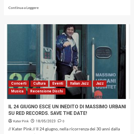
Leggi
Continua a Leggere
di
più
su
«P»
COME
PROVINCIALISMO
NEL
JAZZ
IN
ITALIA:
FRANCESCO
CATALDO
VERRINA
Concerti
Cultura
Eventi
Italian Jazz
Jazz
RISPONDE
Musica
Recensione Dischi
ALLE
DOMANDE
DI
IL 24 GIUGNO ESCE UN INEDITO DI MASSIMO URBANI
GUIDO
SU RED RECORDS. SAVE THE DATE!
MICHELONE
Kater Pink
0
18/05/2023
// Kater Pink // Il 24 giugno, nella ricorrenza dei 30 anni dalla