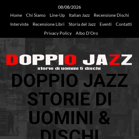
Vai
08/08/2026
al
Home
Chi Siamo
Line-Up
Italian Jazz
Recensione Dischi
contenuto
Interviste
Recensione Libri
Storia del Jazz
Eventi
Contatti
Privacy Policy
Albo D’Oro
DOPPIO JAZZ
STORIE DI
UOMINI &
DISCHI