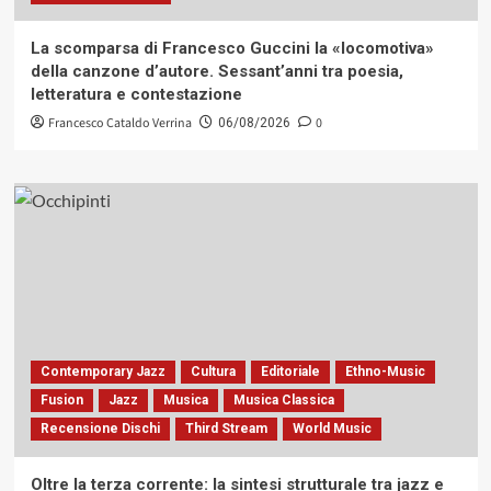
La scomparsa di Francesco Guccini la «locomotiva»
della canzone d’autore. Sessant’anni tra poesia,
letteratura e contestazione
Francesco Cataldo Verrina
0
06/08/2026
Contemporary Jazz
Cultura
Editoriale
Ethno-Music
Fusion
Jazz
Musica
Musica Classica
Recensione Dischi
Third Stream
World Music
Oltre la terza corrente: la sintesi strutturale tra jazz e