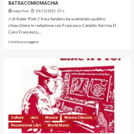
BATRACOMIOMACHIA
Kater Pink
0
03/12/2022
// di Kater Pink // Irma Sanders ha scambiato quattro
chiacchiere in redazione con Francesco Cataldo Verrina D.
Caro Francesco,...
Leggi
Continua a Leggere
di
più
su
JAZZ:
POLEMICHE
E
DIFFERENTI
SCUOLE
DI
PENSIERO
GENERANO
UNA
SORTA
Cultura
Jazz
Musica
Musica Classica
DI
Recensione Libri
World Music
BATRACOMIOMACHIA