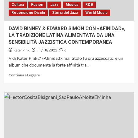
Cultura
Fusion
Jazz
Musica
R&B
Recensione Dischi
Storia del Jazz
World Music
DAVID BINNEY & EDWARD SIMON CON «AFINIDAD»,
LA TRADIZIONE LATINA ALIMENTATA DA UNA
SENSIBILITÀ JAZZISTICA CONTEMPORANEA
Kater Pink
0
11/10/2022
// di Kater Pink // «Afinidad», mai titolo fu più azzeccato, è un
album che documenta la forte affinità tra...
Leggi
Continua a Leggere
di
più
su
DAVID
BINNEY
&
EDWARD
SIMON
CON
«AFINIDAD»,