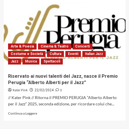
Tharros
sarà
ancora
una
volta
lo
scenario
più
spettacolare
Arte & Poesia
Cinema & Teatro
Concerti
dell’estate
Costume e Società
Cultura
Eventi
Italian Jazz
musicale
Jazz
Musica
Spettacoli
del
festival
Dromos
Riservato ai nuovi talenti del Jazz, nasce il Premio
Perugia “Alberto Alberti per il Jazz”
Kater Pink
0
22/02/2024
// Kater Pink // Ritorna il PREMIO PERUGIA “Alberto Alberto
per il Jazz” 2025, seconda edizione, per ricordare colui che...
Leggi
Continua a Leggere
di
più
su