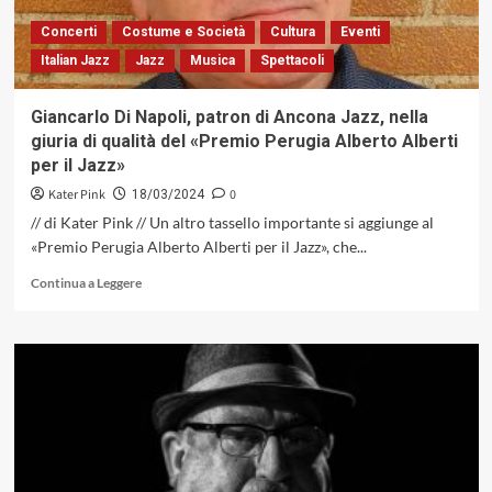
da
giovedì
Concerti
Costume e Società
Cultura
Eventi
28
Italian Jazz
Jazz
Musica
Spettacoli
marzo
a
domenica
Giancarlo Di Napoli, patron di Ancona Jazz, nella
14
giuria di qualità del «Premio Perugia Alberto Alberti
aprile
per il Jazz»
2024
Kater Pink
0
18/03/2024
// di Kater Pink // Un altro tassello importante si aggiunge al
«Premio Perugia Alberto Alberti per il Jazz», che...
Leggi
Continua a Leggere
di
più
su
Giancarlo
Di
Napoli,
patron
di
Ancona
Jazz,