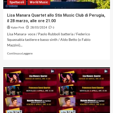
Spettacoli
World Music
Lisa Manara Quartet allo Stix Music Club di Perugia,
il 28 marzo, alle ore 21.00
Kater Pink
0
28/03/2024
Lisa Manara- voce / Paolo Rubboli batteria / Federico
Squassabia tastiere e basso sinth / Aldo Betto (o Fabio
Mazzini)...
Leggi
Continua a Leggere
di
più
su
Lisa
Manara
Quartet
allo
Stix
Music
Club
di
Perugia,