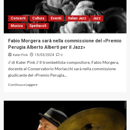
nella
giuria
di
Concerti
Cultura
Eventi
Italian Jazz
Jazz
qualità
Musica
Spettacoli
del
«Premio
Perugia
Fabio Morgera sarà nella commissione del «Premio
Alberto
Perugia Alberto Alberti per il Jazz»
Alberti
per
Kater Pink
0
15/03/2024
il
// di Kater Pink // Il trombettista-compositore, Fabio Morgera,
Jazz»
docente al Conservatorio Morlacchi sarà nella commissione
giudicante del «Premio Perugia...
Leggi
Continua a Leggere
di
più
su
Fabio
Morgera
sarà
nella
commissione