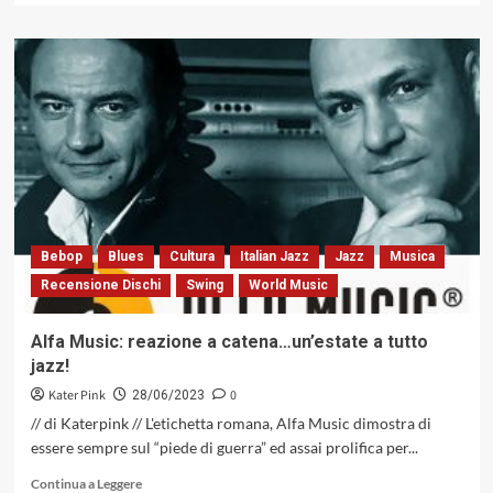
più
su
MATTEO
MOSOLO
&
FLAVIO
ZANUTTINI
con
Half
Black
Half
White
Bebop
Blues
Cultura
Italian Jazz
Jazz
Musica
Half
Recensione Dischi
Swing
World Music
Yellow
/Suite
For
Alfa Music: reazione a catena…un’estate a tutto
Charles
jazz!
Mingus
(Caligola
Kater Pink
0
28/06/2023
Records,
// di Katerpink // L'etichetta romana, Alfa Music dimostra di
2023)
essere sempre sul “piede di guerra” ed assai prolifica per...
Leggi
Continua a Leggere