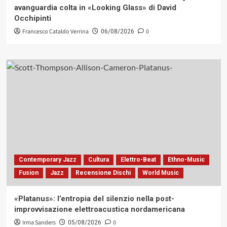
avanguardia colta in «Looking Glass» di David
Occhipinti
Francesco Cataldo Verrina
0
06/08/2026
Contemporary Jazz
Cultura
Elettro-Beat
Ethno-Music
Fusion
Jazz
Recensione Dischi
World Music
«Platanus»: l’entropia del silenzio nella post-
improvvisazione elettroacustica nordamericana
Irma Sanders
0
05/08/2026