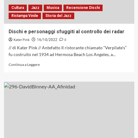
Cultura
Jazz
Musica
Recensione Dischi
Ristampa Vinile
Storia del Jazz
Dischi e personaggi sfuggiti al controllo dei radar
Kater Pink
0
16/10/2022
// di Kater Pink // Antefatto Il ristorante chiamato “Verpilate's”
fu costruito nel 1934 ad Hermosa Beach Los Angeles, a...
Leggi
Continua a Leggere
di
più
su
Dischi
e
personaggi
sfuggiti
al
controllo
dei
radar