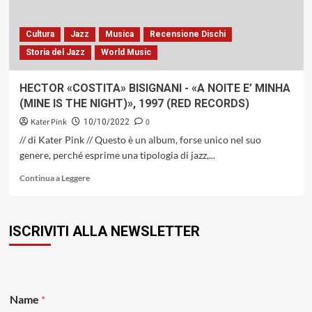
LA
TRADIZIONE
LATINA
Cultura
Jazz
Musica
Recensione Dischi
ALIMENTATA
Storia del Jazz
World Music
DA
UNA
SENSIBILITÀ
HECTOR «COSTITA» BISIGNANI ‎- «A NOITE E’ MINHA
JAZZISTICA
(MINE IS THE NIGHT)», 1997 (RED RECORDS)
CONTEMPORANEA
Kater Pink
0
10/10/2022
// di Kater Pink // Questo è un album, forse unico nel suo
genere, perché esprime una tipologia di jazz,...
Leggi
Continua a Leggere
di
più
su
ISCRIVITI ALLA NEWSLETTER
HECTOR
«COSTITA»
BISIGNANI
‎-
«A
NOITE
Name
*
E’