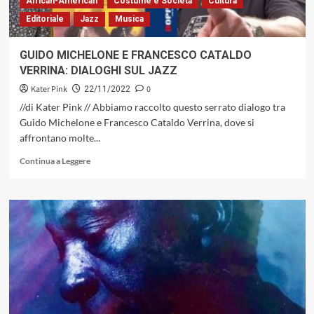
African-American
Costume e Società
Cultura
DI
Editoriale
Jazz
Musica
ISTRUZIONI
COMPLETO
PER
GUIDO MICHELONE E FRANCESCO CATALDO
PIANOFORTE
VERRINA: DIALOGHI SUL JAZZ
E
PIANO
Kater Pink
0
22/11/2022
SOLO
//di Kater Pink // Abbiamo raccolto questo serrato dialogo tra
IN
Guido Michelone e Francesco Cataldo Verrina, dove si
STILE
affrontano molte...
LATINO
Leggi
Continua a Leggere
di
più
su
GUIDO
MICHELONE
E
FRANCESCO
CATALDO
VERRINA:
DIALOGHI
SUL