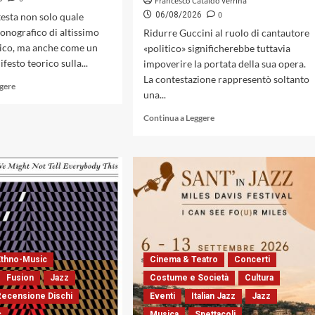
Francesco Cataldo Verrina
0
06/08/2026
testa non solo quale
nografico di altissimo
Ridurre Guccini al ruolo di cantautore
stico, ma anche come un
«politico» significherebbe tuttavia
festo teorico sulla...
impoverire la portata della sua opera.
La contestazione rappresentò soltanto
Leggi
ggere
una...
di
più
Leggi
Continua a Leggere
su
di
Impalcature
più
elettroacustiche
su
e
La
conduction
scomparsa
collettiva:
di
il
Francesco
sincretismo
Guccini
formale
la
di
«locomotiva»
«Volume»
Ethno-Music
Cinema & Teatro
Concerti
della
dell’Ensemble
canzone
Fusion
Jazz
Costume e Società
Cultura
Infini
d’autore.
Recensione Dischi
Eventi
Italian Jazz
Jazz
Sessant’anni
c
Musica
Spettacoli