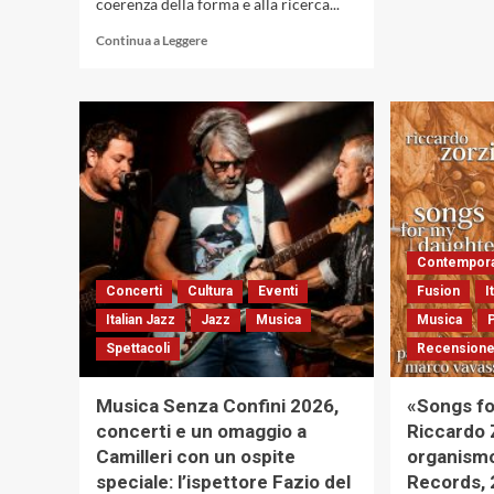
coerenza della forma e alla ricerca...
Leggi
Continua a Leggere
di
più
su
Francesco
Branciamore
con
«Old
&
New
Dreams»:
Contempora
quando
il
Concerti
Cultura
Eventi
Fusion
I
tema
Italian Jazz
Jazz
Musica
Musica
diventa
Spettacoli
Recensione
racconto.
Il
pianoforte
Musica Senza Confini 2026,
«Songs fo
come
concerti e un omaggio a
Riccardo Z
luogo
Camilleri con un ospite
organismo
del
pensiero
speciale: l’ispettore Fazio del
Records, 