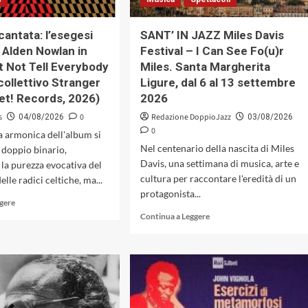
tra
poesia,
letteratura
cantata: l’esegesi
SANT’ IN JAZZ Miles Davis
e
i Alden Nowlan in
Festival – I Can See Fo(u)r
contestazione
 Not Tell Everybody
Miles. Santa Margherita
collettivo Stranger
Ligure, dal 6 al 13 settembre
-Set! Records, 2026)
2026
s
0
Redazione DoppioJazz
04/08/2026
03/08/2026
0
ra armonica dell'album si
Nel centenario della nascita di Miles
doppio binario,
Davis, una settimana di musica, arte e
la purezza evocativa del
cultura per raccontare l'eredità di un
elle radici celtiche, ma...
protagonista...
Leggi
ggere
di
Leggi
Continua a Leggere
più
di
su
più
La
su
parola
SANT’
cantata:
IN
l’esegesi
JAZZ
poetica
Miles