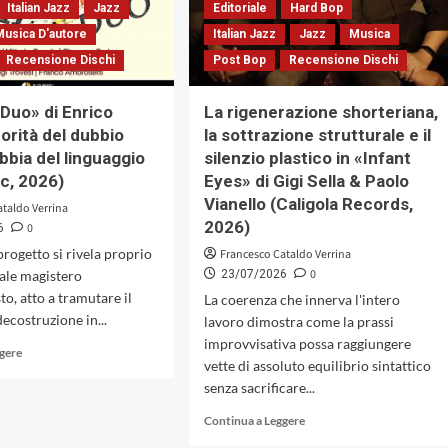
della
Italian Jazz
Jazz
Editoriale
Hard Bop
(Caligola
scena
Musica D'autore
Records,
Italian Jazz
Jazz
Musica
pubblica
2026)
Recensione Dischi
Post Bop
Recensione Dischi
coinvolge
indirettamente
anche
 Duo» di Enrico
La rigenerazione shorteriana,
i
utorità del dubbio
la sottrazione strutturale e il
dodici
abbia del linguaggio
silenzio plastico in «Infant
musicisti
della
ic, 2026)
Eyes» di Gigi Sella & Paolo
sua
Vianello (Caligola Records,
ataldo Verrina
Big
2026)
0
6
Band,
 progetto si rivela proprio
e
Francesco Cataldo Verrina
non
0
ale magistero
23/07/2026
solo,
to, atto a tramutare il
La coerenza che innerva l'intero
che
 decostruzione in...
lavoro dimostra come la prassi
restano
improvvisativa possa raggiungere
a
Leggi
ggere
vette di assoluto equilibrio sintattico
casa
di
senza
senza sacrificare...
più
lavoro
su
Leggi
Continua a Leggere
«In-
di
Tra