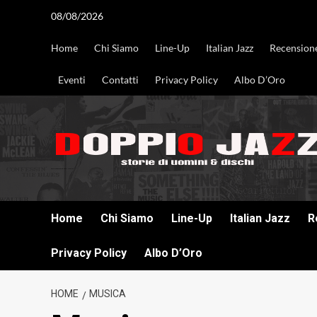
Vai
08/08/2026
al
contenuto
Home
Chi Siamo
Line-Up
Italian Jazz
Recension
Eventi
Contatti
Privacy Policy
Albo D’Oro
DOPPIO JAZZ STORIE DI UOMINI & DISCHI
Home
Chi Siamo
Line-Up
Italian Jazz
R
Privacy Policy
Albo D’Oro
HOME
MUSICA