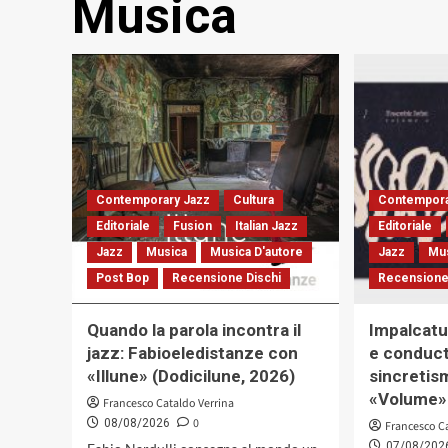
Musica
Contemporary Jazz
Cultura
Contempora
Editoriale
Fusion
Italian Jazz
Editoriale
Jazz
Musica
Musica D'autore
Jazz
Mu
Post Bop
Recensione Dischi
Recensione
Quando la parola incontra il
Impalcatu
jazz: Fabioeledistanze con
e conducti
«Illune» (Dodicilune, 2026)
sincretis
«Volume» 
Francesco Cataldo Verrina
0
08/08/2026
Francesco C
07/08/202