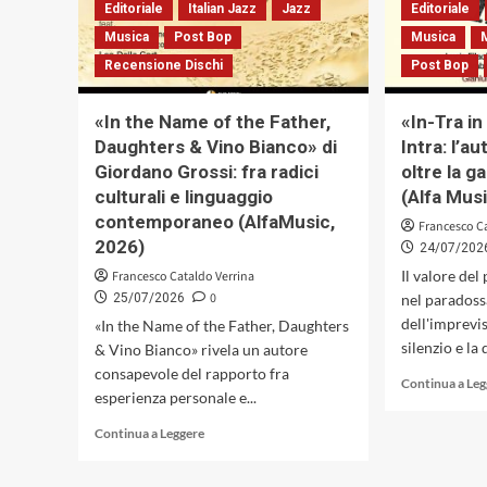
Editoriale
Italian Jazz
Jazz
Editoriale
un
Musica
Post Bop
Musica
ospite
speciale:
Recensione Dischi
Post Bop
l’ispettore
Fazio
«In the Name of the Father,
«In-Tra in
del
commissario
Daughters & Vino Bianco» di
Intra: l’a
Montalbano
Giordano Grossi: fra radici
oltre la g
culturali e linguaggio
(Alfa Mus
contemporaneo (AlfaMusic,
Francesco C
2026)
24/07/202
Il valore del
Francesco Cataldo Verrina
0
25/07/2026
nel paradoss
dell'imprevis
«In the Name of the Father, Daughters
silenzio e la
& Vino Bianco» rivela un autore
consapevole del rapporto fra
Continua a Le
esperienza personale e...
Leggi
Continua a Leggere
di
più