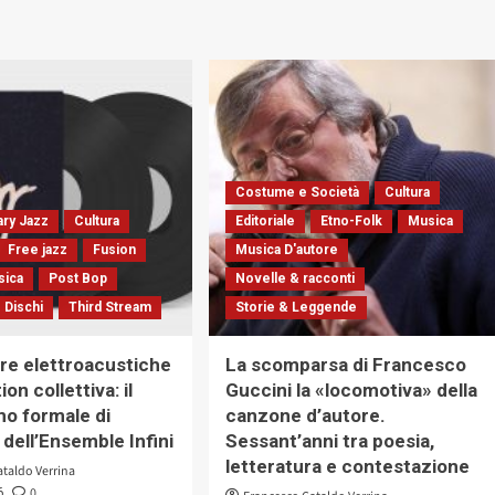
Costume e Società
Cultura
ry Jazz
Cultura
Editoriale
Etno-Folk
Musica
Free jazz
Fusion
Musica D'autore
sica
Post Bop
Novelle & racconti
 Dischi
Third Stream
Storie & Leggende
re elettroacustiche
La scomparsa di Francesco
on collettiva: il
Guccini la «locomotiva» della
mo formale di
canzone d’autore.
dell’Ensemble Infini
Sessant’anni tra poesia,
letteratura e contestazione
ataldo Verrina
0
6