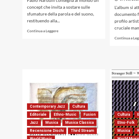
Fabio Nardulli consegna al mondo un
concept che invita a sostare sulle
L'album si at
sfumature della parola e del suono,
documento fo
restituendo alla...
profilo arti
cruciale mani
Leggi
Continua a Leggere
di
Continua a Le
più
su
Quando
la
parola
incontra
il
jazz:
Fabioeledistanze
con
«Illune»
Contemporary Jazz
(Dodicilune,
Cultura
2026)
Editoriale
Ethno-Music
Fusion
Cultura
Jazz
Musica
Musica Classica
Etno-Folk
Recensione Dischi
Third Stream
Musica
World Music
World Musi