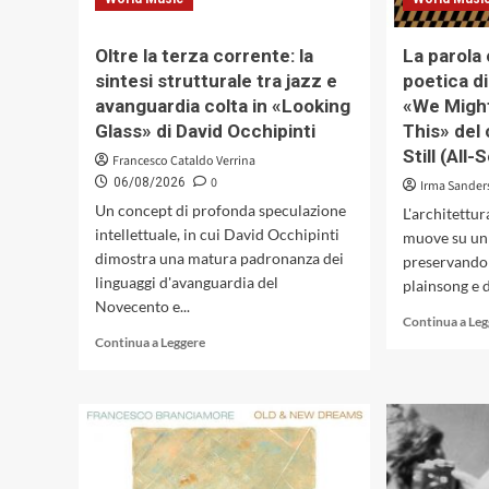
Oltre la terza corrente: la
La parola 
sintesi strutturale tra jazz e
poetica d
avanguardia colta in «Looking
«We Might
Glass» di David Occhipinti
This» del 
Still (All
Francesco Cataldo Verrina
0
06/08/2026
Irma Sander
Un concept di profonda speculazione
L'architettu
intellettuale, in cui David Occhipinti
muove su un 
dimostra una matura padronanza dei
preservando 
linguaggi d'avanguardia del
plainsong e d
Novecento e...
Continua a Le
Leggi
Continua a Leggere
di
più
su
Oltre
la
terza
corrente: