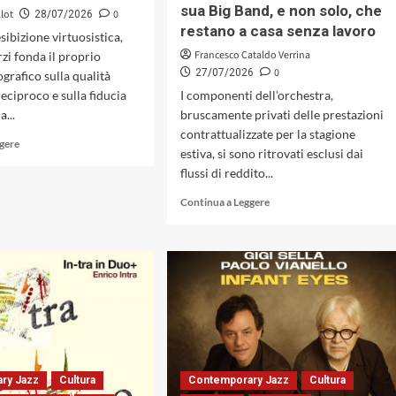
sua Big Band, e non solo, che
llot
0
28/07/2026
restano a casa senza lavoro
esibizione virtuosistica,
Francesco Cataldo Verrina
zi fonda il proprio
0
27/07/2026
grafico sulla qualità
reciproco e sulla fiducia
I componenti dell'orchestra,
a...
bruscamente privati delle prestazioni
contrattualizzate per la stagione
Leggi
ggere
estiva, si sono ritrovati esclusi dai
di
flussi di reddito...
più
su
Leggi
Continua a Leggere
«Songs
di
for
più
My
su
Daughter»
La
di
vicenda
Riccardo
di
Zorzi:
Paolo
il
Belli
trio
e
come
il
organismo
ry Jazz
Cultura
Contemporary Jazz
Cultura
ritiro
dialogico