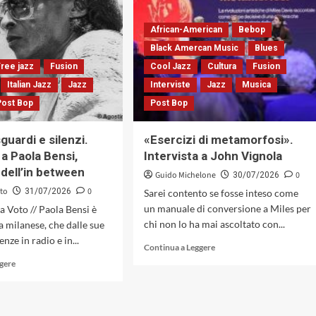
di
Davis
Alden
Festival
African-American
Bebop
Nowlan
–
Black Amercan Music
Blues
in
I
«We
Can
Free jazz
Fusion
Cool Jazz
Cultura
Fusion
Might
See
Italian Jazz
Jazz
Interviste
Jazz
Musica
Not
Fo(u)r
Post Bop
Post Bop
Tell
Miles.
Everybody
Santa
This»
Margherita
sguardi e silenzi.
«Esercizi di metamorfosi».
del
Ligure,
 a Paola Bensi,
Intervista a John Vignola
collettivo
dal
 dell’in between
Stranger
6
Guido Michelone
0
30/07/2026
Still
al
oto
0
31/07/2026
Sarei contento se fosse inteso come
(All-
13
un manuale di conversione a Miles per
na Voto // Paola Bensi è
Set!
settembre
chi non lo ha mai ascoltato con...
a milanese, che dalle sue
Records,
2026
2026)
nze in radio e in...
Leggi
Continua a Leggere
di
Leggi
ggere
più
di
su
più
«Esercizi
su
di
Tra