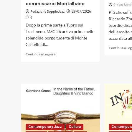
musicale
commissario Montalbano
Cinico Berta
(Caligola
Redazione DoppioJazz
29/07/2026
Più che sull'
Records,
0
2026)
Riccardo Zor
Dopo la prima parte a Tuoro sul
esordio disco
Trasimeno, MSC 26 arriva prima nello
dell'ascolto 
splendido borgo tuderte di Monte
accordata all
Castello di...
Continua a Le
Leggi
Continua a Leggere
di
più
su
Musica
Senza
Confini
2026,
concerti
e
un
omaggio
a
Camilleri
Contemporary Jazz
Cultura
Contempora
con