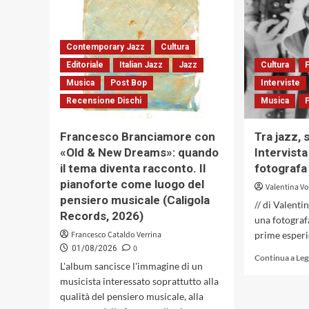
la
sintesi
strutturale
Contemporary Jazz
Cultura
tra
jazz
Editoriale
Italian Jazz
Jazz
Cultura
e
Musica
Post Bop
Interviste
avanguardia
Recensione Dischi
Musica
colta
in
«Looking
Francesco Branciamore con
Tra jazz, 
Glass»
«Old & New Dreams»: quando
Intervista
di
il tema diventa racconto. Il
fotografa
David
Occhipinti
pianoforte come luogo del
Valentina V
pensiero musicale (Caligola
// di Valenti
Records, 2026)
una fotograf
Francesco Cataldo Verrina
prime esperie
0
01/08/2026
Continua a Le
L'album sancisce l'immagine di un
musicista interessato soprattutto alla
qualità del pensiero musicale, alla