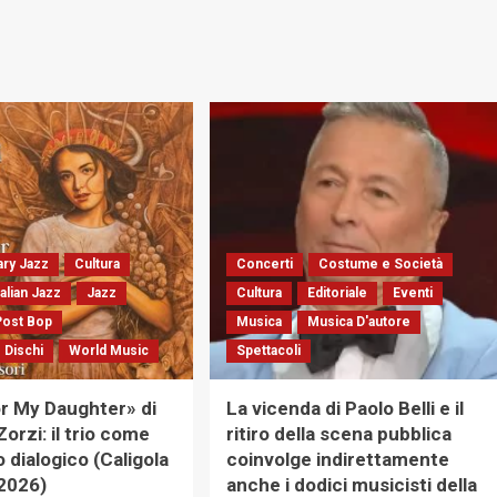
metamorfosi».
jazz,
Intervista
sguardi
a
e
John
silenzi.
Vignola
Intervista
a
Paola
Bensi,
fotografa
dell’in
between
ry Jazz
Cultura
Concerti
Costume e Società
talian Jazz
Jazz
Cultura
Editoriale
Eventi
Post Bop
Musica
Musica D'autore
 Dischi
World Music
Spettacoli
r My Daughter» di
La vicenda di Paolo Belli e il
orzi: il trio come
ritiro della scena pubblica
 dialogico (Caligola
coinvolge indirettamente
2026)
anche i dodici musicisti della