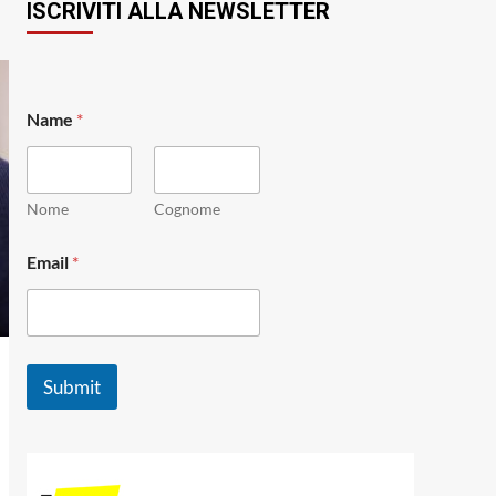
ISCRIVITI ALLA NEWSLETTER
Name
*
Nome
Cognome
E
Email
*
m
a
i
l
*
N
Submit
a
m
e