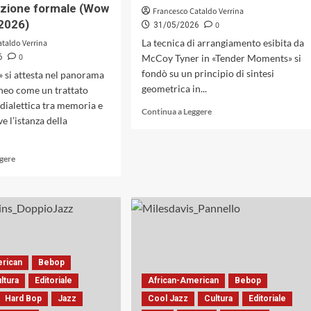
91
izione formale (Wow
Francesco Cataldo Verrina
anni
2026)
0
31/05/2026
La tecnica di arrangiamento esibita da
ataldo Verrina
0
6
McCoy Tyner in «Tender Moments» si
fondò su un principio di sintesi
» si attesta nel panorama
geometrica in...
eo come un trattato
 dialettica tra memoria e
Leggi
Continua a Leggere
e l’istanza della
di
più
su
Leggi
ggere
«Tender
di
Moments»
più
di
su
McCoy
«Attractions»
Tyner:
di
prova
Francesco
d’orchestra
Pierotti:
per
oltre
erican
Bebop
un
la
ltura
Editoriale
African-American
nonetto
Bebop
filologia
di
Hard Bop
Jazz
Cool Jazz
Cultura
Editoriale
jazzistica,
straordinaria