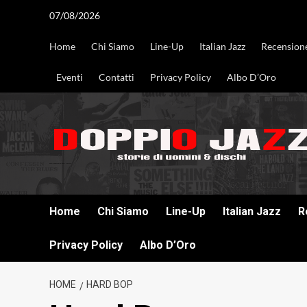
Vai
07/08/2026
al
contenuto
Home
Chi Siamo
Line-Up
Italian Jazz
Recension
Eventi
Contatti
Privacy Policy
Albo D’Oro
DOPPIO JAZZ STORIE DI UOMINI & DISCHI
Home
Chi Siamo
Line-Up
Italian Jazz
R
Privacy Policy
Albo D’Oro
HOME
HARD BOP