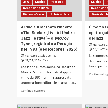
San
Jazz
Musica
Post Bop
Musica
Giovanni-
Recensione Dischi
Recensione
Perugia,
tra
Ristampa Vinile
Umbria & Jazz
Storia del J
musica
e
Arriva sul mercato l’inedito
È morto So
gastronomia
«The Seeker (Live At Umbria
spirito gui
d’autore
Jazz Festival)» di McCoy
del jazz
Tyner, registrato a Perugia
Francesco C
nel 1993 (Red Records, 2026)
26/05/202
La scomparsa
Francesco Cataldo Verrina
0
27/05/2026
di 95 anni ci
lungo profilo 
L'edizione curata dalla Red Records di
Marco Pennisi in formato doppio
Continua a Le
vinile da 180 grammi rappresenta
un’operazione editoriale di assoluto...
Leggi
Continua a Leggere
di
più
su