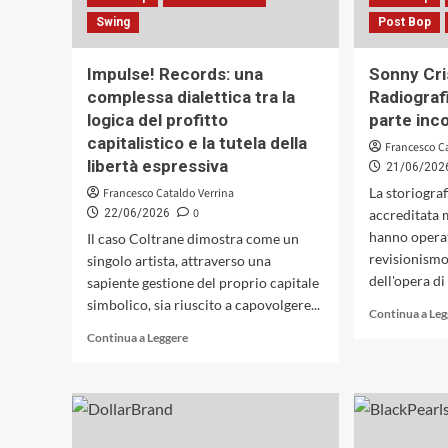
Concerto
Swing
Post Bop
di
Colonia
Impulse! Records: una
Sonny Cri
scaturito
da
complessa dialettica tra la
Radiografi
una
logica del profitto
parte in
suggestione
capitalistico e la tutela della
Francesco C
davisiana
libertà espressiva
21/06/202
La storiogra
Francesco Cataldo Verrina
0
22/06/2026
accreditata 
hanno operat
Il caso Coltrane dimostra come un
revisionismo
singolo artista, attraverso una
dell'opera di
sapiente gestione del proprio capitale
simbolico, sia riuscito a capovolgere...
Continua a Le
Leggi
Continua a Leggere
di
più
su
Impulse!
Records: