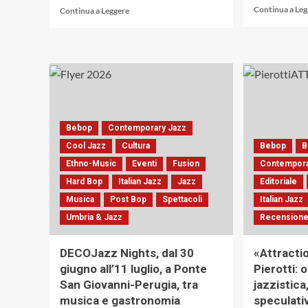
Leggi
Continua a Le
Continua a Leggere
di
più
su
Raccolta
o
saccheggio
ai
danni
di
Bebop
Contemporary Jazz
Dollar
Cool Jazz
Cultura
Bebop
B
Brand
Ethno-Music
Eventi
Fusion
Contempora
AKA
Abdullah
Hard Bop
Italian Jazz
Jazz
Editoriale
Ibrahim
Musica
Post Bop
Spettacoli
Italian Jazz
(Enja
Umbria & Jazz
Records,
Recensione
1993)
DECOJazz Nights, dal 30
«Attracti
giugno all’11 luglio, a Ponte
Pierotti: o
San Giovanni-Perugia, tra
jazzistica,
musica e gastronomia
speculativ