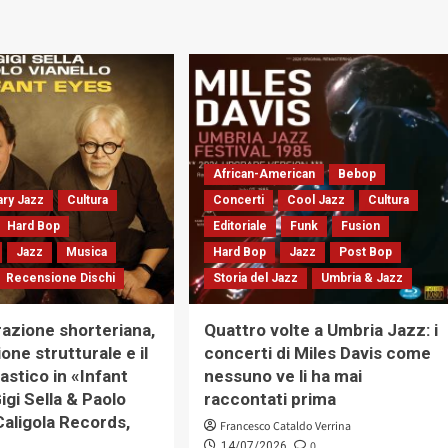
African-American
Bebop
ry Jazz
Cultura
Concerti
Cool Jazz
Cultura
Hard Bop
Editoriale
Funk
Fusion
Jazz
Musica
Hard Bop
Jazz
Post Bop
Recensione Dischi
Storia del Jazz
Umbria & Jazz
razione shorteriana,
Quattro volte a Umbria Jazz: i
ione strutturale e il
concerti di Miles Davis come
lastico in «Infant
nessuno ve li ha mai
igi Sella & Paolo
raccontati prima
Caligola Records,
Francesco Cataldo Verrina
0
14/07/2026