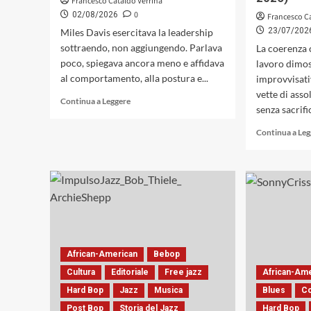
Francesco Cataldo Verrina
0
02/08/2026
Francesco C
23/07/202
Miles Davis esercitava la leadership
sottraendo, non aggiungendo. Parlava
La coerenza 
poco, spiegava ancora meno e affidava
lavoro dimos
al comportamento, alla postura e...
improvvisati
vette di asso
Leggi
Continua a Leggere
senza sacrific
di
più
Continua a Le
su
Miles
Davis,
il
rapporto
con
i
musicisti,
il
African-American
Bebop
pubblico,
Keith
Cultura
Editoriale
Free jazz
African-Am
Jarrett
Hard Bop
Jazz
Musica
Blues
Co
e
Post Bop
Storia del Jazz
Hard Bop
il