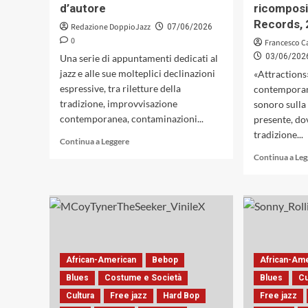
d’autore
ricompos
Records, 
Redazione DoppioJazz
07/06/2026
0
Francesco C
03/06/202
Una serie di appuntamenti dedicati al
jazz e alle sue molteplici declinazioni
«Attractions
espressive, tra riletture della
contemporan
tradizione, improvvisazione
sonoro sulla
contemporanea, contaminazioni...
presente, dov
tradizione...
Leggi
Continua a Leggere
di
Continua a Le
più
su
DECOJazz
Nights,
dal
30
giugno
all’11
African-American
Bebop
African-Am
luglio,
Blues
Costume e Società
Blues
Cu
a
Cultura
Free jazz
Ponte
Hard Bop
Free jazz