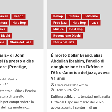
USA.
Solo.
Radiografia
Auditorium
di
Parco
erican
Bebop
Bebop
Cultura
Editoriale
un
della
jazzista,
Musica
ltura
Hard Bop
Free jazz
Hard Bop
Jazz
in
di
sica
Musica
Post Bop
parte
Roma,
 Dischi
Recensione Dischi
incompreso
23
Aprile
nile
Storia del Jazz
Storia del Jazz
2009
arls» di John
É morto Dollar Brand, alias
si fa presto a dire
Abdullah Ibrahim, l’anello di
ore (Prestige,
congiunzione tra l’Africa e
l’Afro-America del jazz, aveva
91 anni
ataldo Verrina
0
6
Francesco Cataldo Verrina
0
16/06/2026
ttento di «Black Pearls»
natura di tassello
L'ultima esibizione, tenutasi nella natia
le per comprendere la
Città del Capo nel marzo del 2026,
del jazz moderno,...
aveva assunto i contorni di un