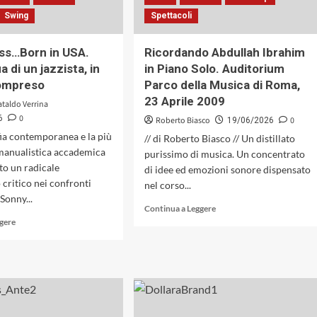
in
ha
Swing
Spettacoli
«Infant
mai
Eyes»
raccontati
di
prima
ss…Born in USA.
Ricordando Abdullah Ibrahim
Gigi
a di un jazzista, in
in Piano Solo. Auditorium
Sella
compreso
Parco della Musica di Roma,
&
Paolo
23 Aprile 2009
ataldo Verrina
Vianello
0
6
Roberto Biasco
0
19/06/2026
(Caligola
fia contemporanea e la più
// di Roberto Biasco // Un distillato
Records,
manualistica accademica
2026)
purissimo di musica. Un concentrato
o un radicale
di idee ed emozioni sonore dispensato
 critico nei confronti
nel corso...
 Sonny...
Leggi
Continua a Leggere
Leggi
di
ggere
di
più
più
su
su
Ricordando
Sonny
Abdullah
Criss…
Ibrahim
Born
in
in
Piano