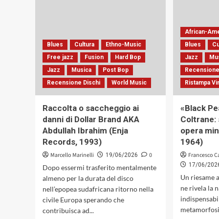
una
complessa
dialettica
tra
African-Am
la
Blues
Cultura
Ethno-Music
Blues
Cu
logica
del
Free jazz
Fusion
Hard Bop
Jazz
Mu
profitto
Jazz
Musica
Post Bop
Recensione
capitalistico
Recensione Dischi
World Music
Ristampa Vi
e
la
tutela
Raccolta o saccheggio ai
«Black Pe
della
danni di Dollar Brand AKA
Coltrane: 
libertà
Abdullah Ibrahim (Enja
opera min
espressiva
Records, 1993)
1964)
Marcello Marinelli
0
Francesco C
19/06/2026
17/06/202
Dopo essermi trasferito mentalmente
Un riesame a
almeno per la durata del disco
ne rivela la 
nell’epopea sudafricana ritorno nella
indispensabi
civile Europa sperando che
metamorfosi 
contribuisca ad...