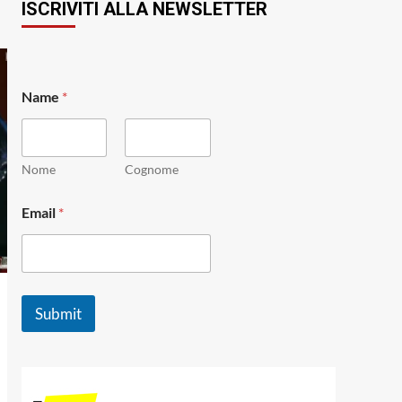
ISCRIVITI ALLA NEWSLETTER
N
Name
*
a
m
e
E
m
Nome
Cognome
a
i
Email
*
l
E
m
a
i
l
Submit