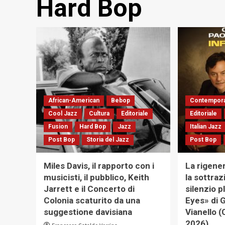
Hard Bop
African-American
Bebop
Contempora
Cool Jazz
Cultura
Editoriale
Editoriale
Fusion
Hard Bop
Jazz
Italian Jazz
Post Bop
Storia del Jazz
Post Bop
Miles Davis, il rapporto con i
La rigene
musicisti, il pubblico, Keith
la sottraz
Jarrett e il Concerto di
silenzio p
Colonia scaturito da una
Eyes» di G
suggestione davisiana
Vianello (
2026)