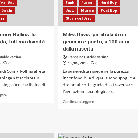
l’interplay
Post Bop
Funk
Fusion
Hard Bop
coesione
speculativo
(Blue
 Dischi
Jazz
Musica
Post Bop
e
Note,
azz
Storia del Jazz
la
1968)
ricomposizione
formale
nny Rollins: lo
Miles Davis: parabola di un
(Wow
da, l’ultima divinità
genio irrequieto, a 100 anni
Records,
dalla nascita
2026)
ataldo Verrina
Francesco Cataldo Verrina
0
0
6
26/05/2026
 di Sonny Rollins all'età
La sua eredità risiede nella purezza
 spinge a tracciare un
inconfondibile di quel suono spoglio e
biografico e artistico di...
drammatico, in grado di attraversare
l’evoluzione tecnologica e...
Leggi
ggere
di
Leggi
Continua a Leggere
più
di
su
più
È
su
morto
Miles
Sonny
Davis:
Rollins:
parabola