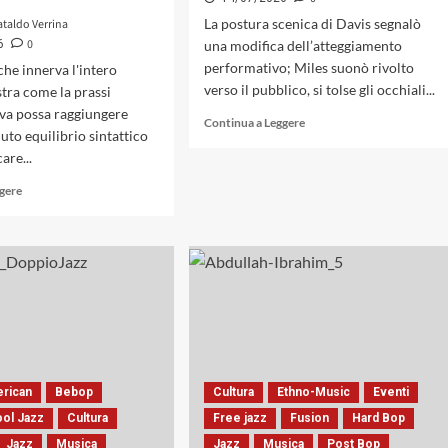
La postura scenica di Davis segnalò
ataldo Verrina
0
6
una modifica dell’atteggiamento
performativo; Miles suonò rivolto
che innerva l'intero
verso il pubblico, si tolse gli occhiali...
tra come la prassi
va possa raggiungere
Leggi
Continua a Leggere
luto equilibrio sintattico
di
are...
più
su
Leggi
ggere
Quattro
di
volte
più
a
su
Umbria
La
Jazz:
rigenerazione
i
shorteriana,
concerti
la
di
sottrazione
Miles
strutturale
Davis
e
come
erican
Bebop
Cultura
Ethno-Music
Eventi
il
nessuno
silenzio
ol Jazz
Cultura
Free jazz
Fusion
Hard Bop
ve
plastico
li
Jazz
Musica
Jazz
Musica
Post Bop