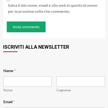
Salva il mio nome, email e sito web in questo browser
per la prossima volta che commento.
ISCRIVITI ALLA NEWSLETTER
N
Name
*
a
m
e
N
a
Nome
Cognome
m
e
Email
*
*