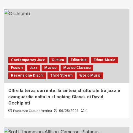
Contemporary Jazz
Cultura
Editoriale
Ethno-Music
Fusion
Jazz
Musica
Musica Classica
Recensione Dischi
Third Stream
World Music
Oltre la terza corrente: la sintesi strutturale tra jazz e
avanguardia colta in «Looking Glass» di David
Occhipinti
Francesco Cataldo Verrina
0
06/08/2026