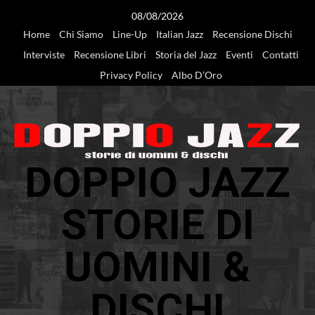
Vai
08/08/2026
al
Home
Chi Siamo
Line-Up
Italian Jazz
Recensione Dischi
contenuto
Interviste
Recensione Libri
Storia del Jazz
Eventi
Contatti
Privacy Policy
Albo D’Oro
DOPPIO JAZZ
STORIE DI
UOMINI &
DISCHI