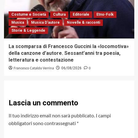
Costume e Società
Cultura
Editoriale
Etno-Folk
Musica
Musica D'autore
Novelle & racconti
Storie & Leggende
La scomparsa di Francesco Guccini la «locomotiva»
della canzone d’autore. Sessant’anni tra poesia,
letteratura e contestazione
Francesco Cataldo Verrina
0
06/08/2026
Lascia un commento
Il tuo indirizzo email non sarà pubblicato.
I campi
obbligatori sono contrassegnati
*