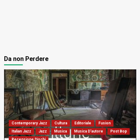
Da non Perdere
Contemporary Jazz
Cultura
Editoriale
Fusion
Italian Jazz
Jazz
Musica
Musica D'autore
Post Bop
Recensione Dischi