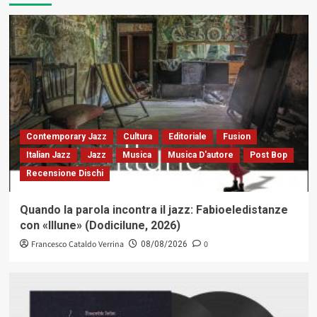
Contemporary Jazz
Cultura
Editoriale
Fusion
Italian Jazz
Jazz
Musica
Musica D'autore
Post Bop
Recensione Dischi
Quando la parola incontra il jazz: Fabioeledistanze
con «Illune» (Dodicilune, 2026)
Francesco Cataldo Verrina
0
08/08/2026