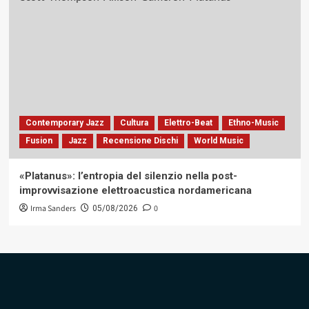
Contemporary Jazz
Cultura
Elettro-Beat
Ethno-Music
Fusion
Jazz
Recensione Dischi
World Music
«Platanus»: l’entropia del silenzio nella post-
improvvisazione elettroacustica nordamericana
Irma Sanders
0
05/08/2026