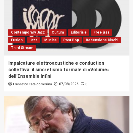
Contemporary Jazz
Cultura
Editoriale
Free jazz
Fusion
Jazz
Musica
Post Bop
Recensione Dischi
Third Stream
Impalcature elettroacustiche e conduction
collettiva: il sincretismo formale di «Volume»
dell’Ensemble Infini
Francesco Cataldo Verrina
0
07/08/2026