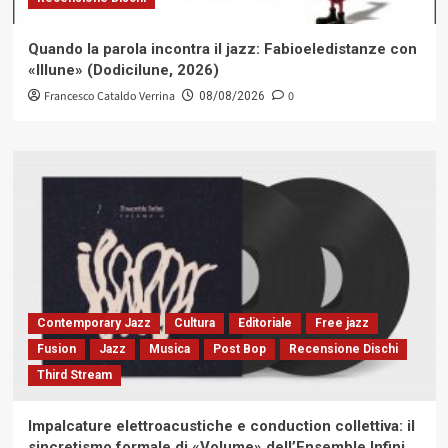
Quando la parola incontra il jazz: Fabioeledistanze con
«Illune» (Dodicilune, 2026)
Francesco Cataldo Verrina
0
08/08/2026
Contemporary Jazz
Cultura
Editoriale
Free jazz
Fusion
Jazz
Musica
Post Bop
Recensione Dischi
Third Stream
Impalcature elettroacustiche e conduction collettiva: il
sincretismo formale di «Volume» dell’Ensemble Infini