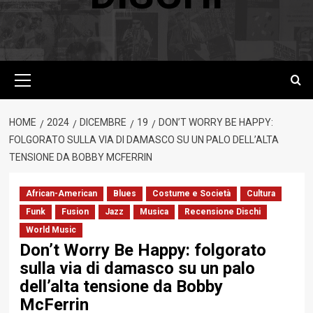
Menu
principale
HOME
2024
DICEMBRE
19
DON’T WORRY BE HAPPY:
FOLGORATO SULLA VIA DI DAMASCO SU UN PALO DELL’ALTA
TENSIONE DA BOBBY MCFERRIN
African-American
Blues
Costume e Società
Cultura
Funk
Fusion
Jazz
Musica
Recensione Dischi
World Music
Don’t Worry Be Happy: folgorato
sulla via di damasco su un palo
dell’alta tensione da Bobby
McFerrin