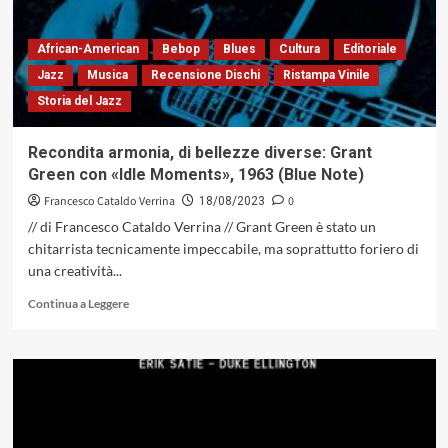
con
«Bebop
Revisited»,
African-American
Bebop
Blues
Cultura
Editoriale
1964
Jazz
Musica
Recensione Dischi
Ristampa Vinile
(Prestige)
Storia del Jazz
Recondita armonia, di bellezze diverse: Grant
Green con «Idle Moments», 1963 (Blue Note)
Francesco Cataldo Verrina
0
18/08/2023
// di Francesco Cataldo Verrina // Grant Green è stato un
chitarrista tecnicamente impeccabile, ma soprattutto foriero di
una creatività...
Leggi
Continua a Leggere
di
più
su
Recondita
armonia,
di
bellezze