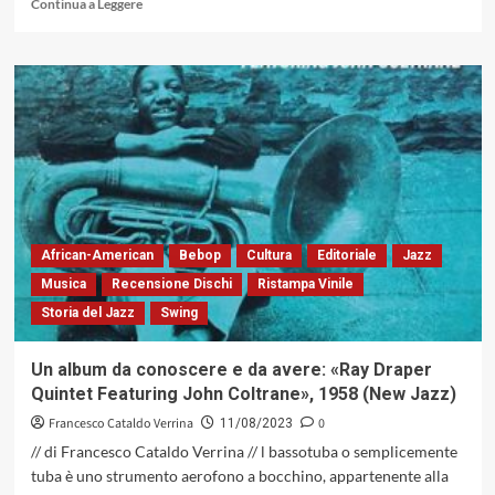
Leggi
Continua a Leggere
di
più
su
Un
uomo,
il
suo
dramma,
il
suo
strumento:
Frank
African-American
Bebop
Cultura
Editoriale
Jazz
Rosolino
Musica
Recensione Dischi
Ristampa Vinile
con
Storia del Jazz
Swing
«I
Play
Trombone»
Un album da conoscere e da avere: «Ray Draper
(Bethlehem
Quintet Featuring John Coltrane», 1958 (New Jazz)
Records,
1956)
Francesco Cataldo Verrina
0
11/08/2023
// di Francesco Cataldo Verrina // l bassotuba o semplicemente
tuba è uno strumento aerofono a bocchino, appartenente alla