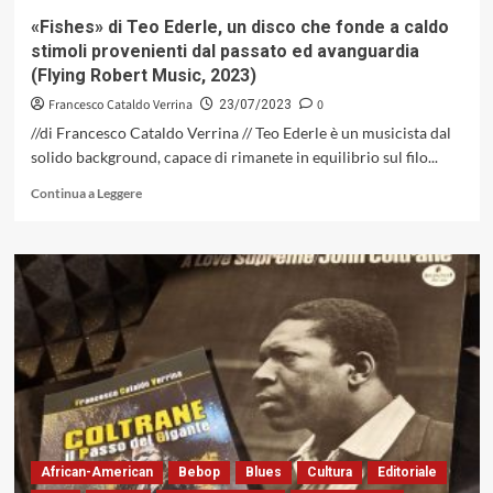
«Fishes» di Teo Ederle, un disco che fonde a caldo
stimoli provenienti dal passato ed avanguardia
(Flying Robert Music, 2023)
Francesco Cataldo Verrina
0
23/07/2023
//di Francesco Cataldo Verrina // Teo Ederle è un musicista dal
solido background, capace di rimanete in equilibrio sul filo...
Leggi
Continua a Leggere
di
più
su
«Fishes»
di
Teo
Ederle,
un
disco
che
fonde
a
caldo
African-American
Bebop
Blues
Cultura
Editoriale
stimoli