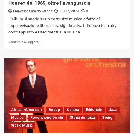
House» del 1969, oltre l’avanguardia
1958
(Argo
Francesco Cataldo Verrina
0
03/08/2023
/Columbia
L’album si snoda su un costrutto musicale fatto di
Legacy)
improvvisazione libera, una significativa influenza teatrale,
contrappunto e riferimenti alla musica...
Leggi
Continua a Leggere
di
più
su
Art
Ensemble
Of
Chicago
con
«A
Jackson
In
Your
African-American
Bebop
Cultura
Editoriale
Jazz
House»
Musica
Recensione Dischi
Storia del Jazz
Swing
del
World Music
1969,
oltre