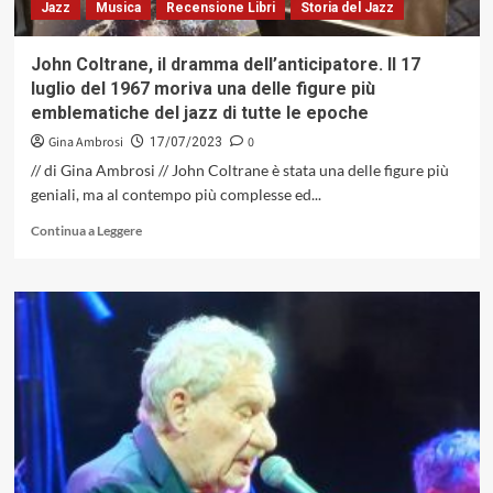
Jazz
Musica
Recensione Libri
Storia del Jazz
provenienti
dal
passato
John Coltrane, il dramma dell’anticipatore. Il 17
ed
luglio del 1967 moriva una delle figure più
avanguardia
emblematiche del jazz di tutte le epoche
(Flying
Robert
Gina Ambrosi
0
17/07/2023
Music,
// di Gina Ambrosi // John Coltrane è stata una delle figure più
2023)
geniali, ma al contempo più complesse ed...
Leggi
Continua a Leggere
di
più
su
John
Coltrane,
il
dramma
dell’anticipatore.
Il
17
luglio
del