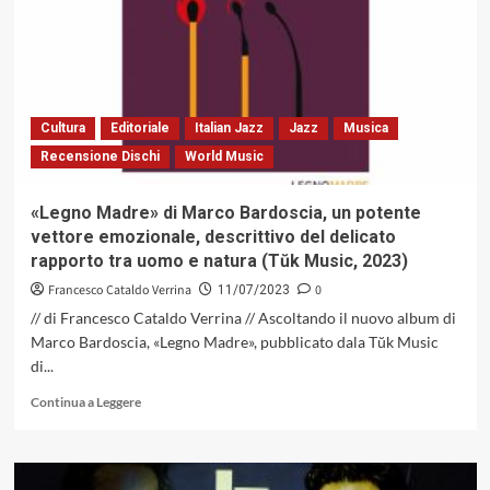
leone
sferra
la
sua
zampata
ad
Cultura
Editoriale
Italian Jazz
Jazz
Musica
Umbria
Recensione Dischi
World Music
Jazz
«Legno Madre» di Marco Bardoscia, un potente
vettore emozionale, descrittivo del delicato
rapporto tra uomo e natura (Tŭk Music, 2023)
Francesco Cataldo Verrina
0
11/07/2023
// di Francesco Cataldo Verrina // Ascoltando il nuovo album di
Marco Bardoscia, «Legno Madre», pubblicato dala Tŭk Music
di...
Leggi
Continua a Leggere
di
più
su
«Legno