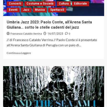
1967
Concerti
Costume e Società
Cultura
Editoriale
moriva
Eventi
Jazz
Musica
Spettacoli
una
delle
figure
Umbria Jazz 2023: Paolo Conte, all’Arena Santa
più
Giuliana… sotto le stelle cadenti del jazz
emblematiche
del
Francesco Cataldo Verrina
0
16/07/2023
jazz
// di Francesco Cataldo Verrina // Paolo Conte si è presentato
di
all'Arena Santa Giuliana di Perugia con un paio di...
tutte
le
Leggi
Continua a Leggere
epoche
di
più
su
Umbria
Jazz
2023:
Paolo
Conte,
all’Arena
Santa
Giuliana…
sotto