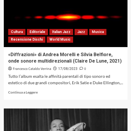
diverse:
Grant
Green
con
«Idle
Moments»,
Cultura
Editoriale
Italian Jazz
Jazz
Musica
1963
Recensione Dischi
World Music
(Blue
Note)
«Diffrazioni» di Andrea Morelli e Silvia Belfiore,
onde sonore multidirezionali (Claire De Lune, 2021)
Francesco Cataldo Verrina
0
17/08/2023
Tutto l’album esalta le affinità parentali di tipo sonoro ed
estetico di due grandi compositori, Erik Satie e Duke Ellington,...
Leggi
Continua a Leggere
di
più
su
«Diffrazioni»
di
Andrea
Morelli