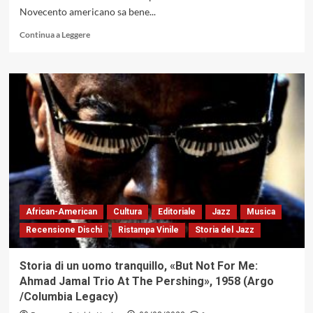
Novecento americano sa bene...
Leggi
Continua a Leggere
di
più
su
Step
Afrika!
Celebrates
The
Little
Rock
Nine
African-American
Cultura
Editoriale
Jazz
Musica
Recensione Dischi
Ristampa Vinile
Storia del Jazz
Storia di un uomo tranquillo, «But Not For Me:
Ahmad Jamal Trio At The Pershing», 1958 (Argo
/Columbia Legacy)