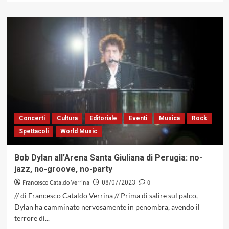
più
su
Un
inno
del
corpo
sciolto
a
Stefano
Bollani
per
la
Concerti
Cultura
Editoriale
Eventi
Musica
Rock
sua
Spettacoli
World Music
performance
a
Umbria
Bob Dylan all’Arena Santa Giuliana di Perugia: no-
Jazz
jazz, no-groove, no-party
Francesco Cataldo Verrina
0
08/07/2023
// di Francesco Cataldo Verrina // Prima di salire sul palco,
Dylan ha camminato nervosamente in penombra, avendo il
terrore di...