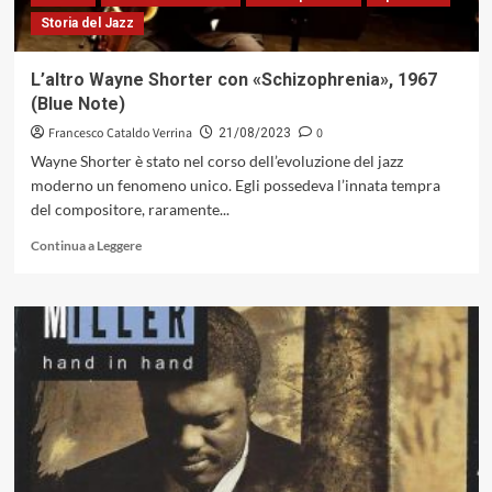
Fantasy
Storia del Jazz
1969)
L’altro Wayne Shorter con «Schizophrenia», 1967
(Blue Note)
Francesco Cataldo Verrina
0
21/08/2023
Wayne Shorter è stato nel corso dell’evoluzione del jazz
moderno un fenomeno unico. Egli possedeva l’innata tempra
del compositore, raramente...
Leggi
Continua a Leggere
di
più
su
L’altro
Wayne
Shorter
con
«Schizophrenia»,
1967
(Blue
Note)