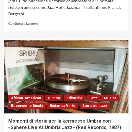
// di Guido Michelone // Storico collaboratore di rinomate
riviste francesi come Jazz Hot e Jazzman il settantenne Franck
Bergerot...
Leggi
Continua a Leggere
di
più
su
Guido
Michelone
intervista
Frank
Bergerot,
il
francese,
tra
i
decani
African-American
Cultura
Editoriale
Jazz
Musica
della
Recensione Dischi
Ristampa Vinile
Storia del Jazz
critica
jazz
Momenti di storia per la kermesse Umbra con
«Sphere Live At Umbria Jazz» (Red Records, 1987)