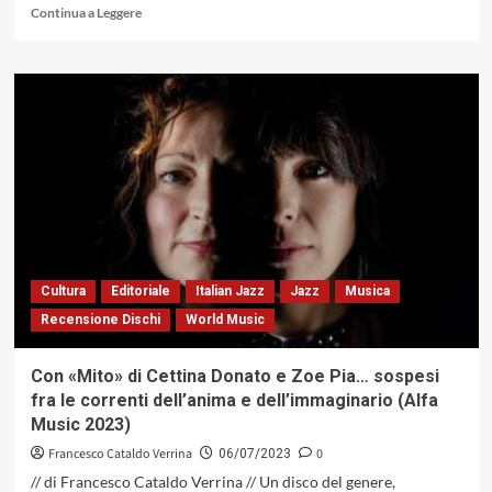
Leggi
Continua a Leggere
di
più
su
Bob
Dylan
all’Arena
Santa
Giuliana
di
Perugia:
no-
jazz,
no-
Cultura
Editoriale
Italian Jazz
Jazz
Musica
groove,
Recensione Dischi
World Music
no-
party
Con «Mito» di Cettina Donato e Zoe Pia… sospesi
fra le correnti dell’anima e dell’immaginario (Alfa
Music 2023)
Francesco Cataldo Verrina
0
06/07/2023
// di Francesco Cataldo Verrina // Un disco del genere,