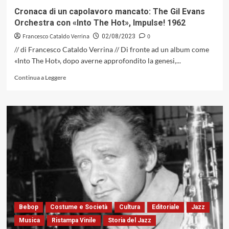
l’avanguardia
Cronaca di un capolavoro mancato: The Gil Evans
Orchestra con «Into The Hot», Impulse! 1962
Francesco Cataldo Verrina
0
02/08/2023
// di Francesco Cataldo Verrina // Di fronte ad un album come
«Into The Hot», dopo averne approfondito la genesi,...
Leggi
Continua a Leggere
di
più
su
Cronaca
di
un
capolavoro
mancato:
The
Gil
Evans
Orchestra
con
Bebop
Costume e Società
Cultura
Editoriale
Jazz
«Into
Musica
Ristampa Vinile
Storia del Jazz
The