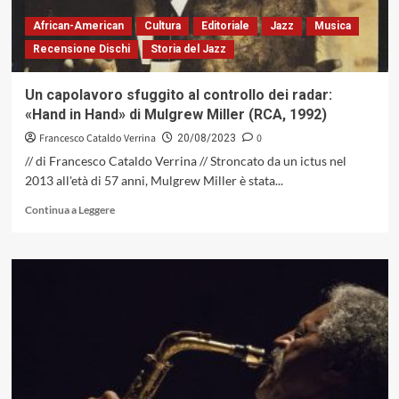
African-American
Cultura
Editoriale
Jazz
Musica
Recensione Dischi
Storia del Jazz
Un capolavoro sfuggito al controllo dei radar:
«Hand in Hand» di Mulgrew Miller (RCA, 1992)
Francesco Cataldo Verrina
0
20/08/2023
// di Francesco Cataldo Verrina // Stroncato da un ictus nel
2013 all'età di 57 anni, Mulgrew Miller è stata...
Leggi
Continua a Leggere
di
più
su
Un
capolavoro
sfuggito
al
controllo
dei
radar:
«Hand