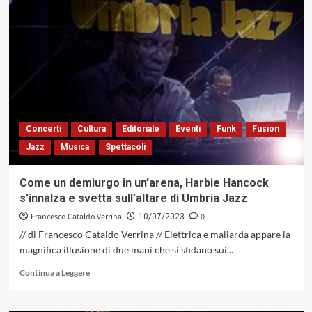
Mika
a
Umbria
Jazz,
quell’insopportabile
leggerezza
dell’essere
Concerti
Cultura
Editoriale
Eventi
Funk
Fusion
Jazz
Musica
Spettacoli
Come un demiurgo in un’arena, Harbie Hancock
s’innalza e svetta sull’altare di Umbria Jazz
Francesco Cataldo Verrina
0
10/07/2023
// di Francesco Cataldo Verrina // Elettrica e maliarda appare la
magnifica illusione di due mani che si sfidano sui...
Leggi
Continua a Leggere
di
più
su