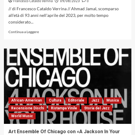
Francesco Cataldo Verrina
0
09/08/2023
// di Francesco Cataldo Verrina // Ahmad Jamal, scomparso
all'età di 93 anni nell'aprile del 2023, per molto tempo
considerato...
Leggi
Continua a Leggere
di
più
su
Storia
di
un
uomo
tranquillo,
«But
Not
For
Me:
African-American
Cultura
Editoriale
Jazz
Musica
Ahmad
Recensione Dischi
Ristampa Vinile
Storia del Jazz
Jamal
World Music
Trio
At
The
Art Ensemble Of Chicago con «A Jackson In Your
Pershing»,