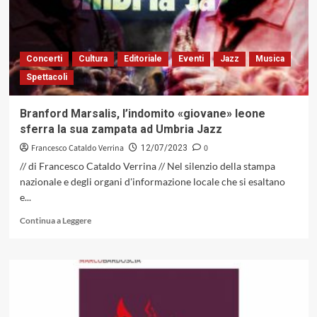
Greg
Burk,
come
il
Concerti
Cultura
Editoriale
Eventi
Jazz
Musica
mare
Spettacoli
della
vita:
placido,
Branford Marsalis, l’indomito «giovane» leone
tumultuoso,
sferra la sua zampata ad Umbria Jazz
profondo
e
Francesco Cataldo Verrina
0
12/07/2023
trasparente
// di Francesco Cataldo Verrina // Nel silenzio della stampa
(C
nazionale e degli organi d'informazione locale che si esaltano
&
e...
P
Tonos
Leggi
Continua a Leggere
Records,
di
2023)
più
su
Branford
Marsalis,
l’indomito
«giovane»