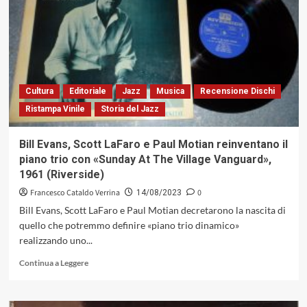
da
uno
sconosciuto.
Lee
Morgan
con
«Candy»,
Cultura
Editoriale
Jazz
Musica
Recensione Dischi
1958
Ristampa Vinile
Storia del Jazz
(Blue
Note)
Bill Evans, Scott LaFaro e Paul Motian reinventano il
piano trio con «Sunday At The Village Vanguard»,
1961 (Riverside)
Francesco Cataldo Verrina
0
14/08/2023
Bill Evans, Scott LaFaro e Paul Motian decretarono la nascita di
quello che potremmo definire «piano trio dinamico»
realizzando uno...
Leggi
Continua a Leggere
di
più
su