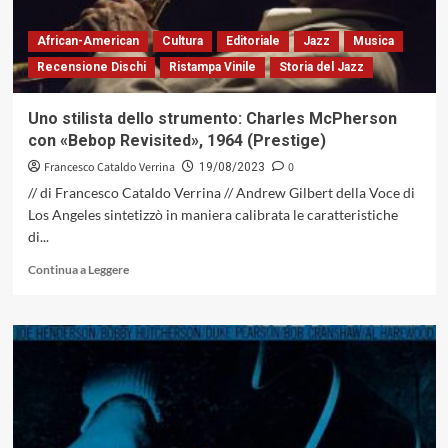
in
Hand»
African-American
Cultura
Editoriale
Jazz
Musica
di
Recensione Dischi
Ristampa Vinile
Storia del Jazz
Mulgrew
Miller
(RCA,
Uno stilista dello strumento: Charles McPherson
1992)
con «Bebop Revisited», 1964 (Prestige)
Francesco Cataldo Verrina
0
19/08/2023
// di Francesco Cataldo Verrina // Andrew Gilbert della Voce di
Los Angeles sintetizzò in maniera calibrata le caratteristiche
di...
Leggi
Continua a Leggere
di
più
su
Uno
stilista
dello
strumento:
Charles
McPherson