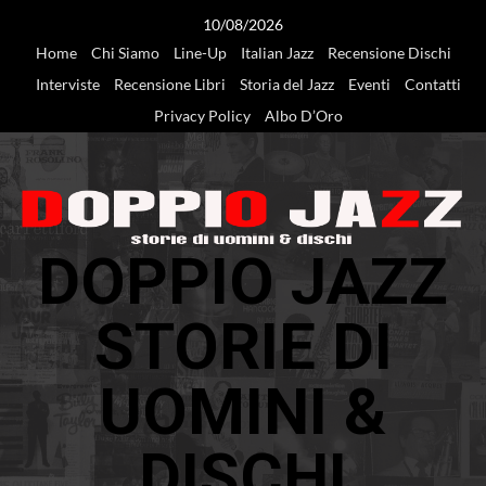
Vai
10/08/2026
al
Home
Chi Siamo
Line-Up
Italian Jazz
Recensione Dischi
contenuto
Interviste
Recensione Libri
Storia del Jazz
Eventi
Contatti
Privacy Policy
Albo D’Oro
DOPPIO JAZZ
STORIE DI
UOMINI &
DISCHI