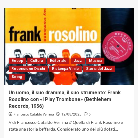
più
su
«Canyon
Lady»
di
Joe
Henderson,
il
capolavoro
ritrovato
(Milestone
Bebop
Cultura
Editoriale
Jazz
Musica
Records,
Recensione Dischi
Ristampa Vinile
Storia del Jazz
1975)
Swing
Un uomo, il suo dramma, il suo strumento: Frank
Rosolino con «I Play Trombone» (Bethlehem
Records, 1956)
Francesco Cataldo Verrina
0
12/08/2023
// di Francesco Cataldo Verrina // Quella di Frank Rosolino è
stata una storia beffarda. Considerato uno dei più dotati...