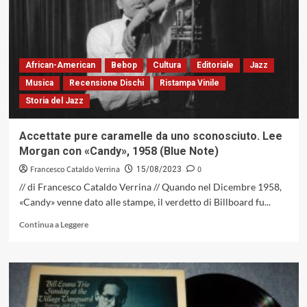
e
Silvia
Belfiore,
onde
sonore
African-American
Bebop
Cultura
Editoriale
Jazz
multidirezionali
Musica
Recensione Dischi
Ristampa Vinile
(Claire
Storia del Jazz
De
Lune,
2021)
Accettate pure caramelle da uno sconosciuto. Lee
Morgan con «Candy», 1958 (Blue Note)
Francesco Cataldo Verrina
0
15/08/2023
// di Francesco Cataldo Verrina // Quando nel Dicembre 1958,
«Candy» venne dato alle stampe, il verdetto di Billboard fu...
Leggi
Continua a Leggere
di
più
su
Accettate
pure
caramelle