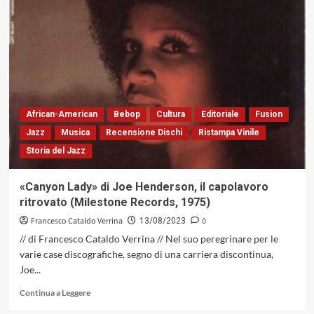
Bill
Evans,
Scott
LaFaro
e
Paul
Motian
reinventano
il
African-American
Bebop
Cultura
Editoriale
Fusion
piano
Jazz
Musica
Recensione Dischi
Ristampa Vinile
trio
Storia del Jazz
con
«Sunday
At
«Canyon Lady» di Joe Henderson, il capolavoro
The
ritrovato (Milestone Records, 1975)
Village
Vanguard»,
Francesco Cataldo Verrina
0
13/08/2023
1961
// di Francesco Cataldo Verrina // Nel suo peregrinare per le
(Riverside)
varie case discografiche, segno di una carriera discontinua,
Joe...
Leggi
Continua a Leggere
di