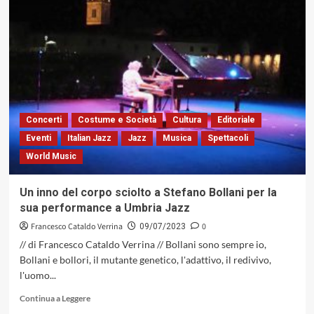
Come
un
demiurgo
in
un’arena,
Harbie
Hancock
s’innalza
e
Concerti
Costume e Società
Cultura
Editoriale
svetta
Eventi
Italian Jazz
Jazz
Musica
Spettacoli
sull’altare
World Music
di
Umbria
Jazz
Un inno del corpo sciolto a Stefano Bollani per la
sua performance a Umbria Jazz
Francesco Cataldo Verrina
0
09/07/2023
// di Francesco Cataldo Verrina // Bollani sono sempre io,
Bollani e bollori, il mutante genetico, l'adattivo, il redivivo,
l'uomo...
Leggi
Continua a Leggere
di