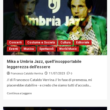
Madre»
di
Marco
Bardoscia,
un
potente
vettore
emozionale,
descrittivo
Concerti
Costume e Società
Cultura
Editoriale
del
Eventi
Musica
Spettacoli
World Music
delicato
rapporto
tra
Mika a Umbria Jazz, quell’insopportabile
uomo
leggerezza dell’essere
e
natura
Francesco Cataldo Verrina
0
11/07/2023
(Tŭk
// di Francesco Cataldo Verrina // In fase di premessa, mi
Music,
piacerebbe stabilire - e credo che siamo tutti d'accodo...
2023)
Leggi
Continua a Leggere
di
più
su