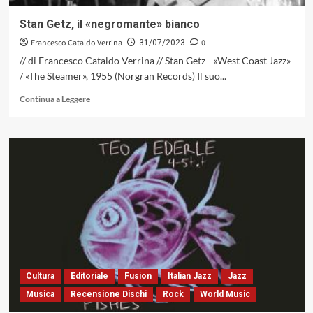
Hot»,
Impulse!
Stan Getz, il «negromante» bianco
1962
Francesco Cataldo Verrina
0
31/07/2023
// di Francesco Cataldo Verrina // Stan Getz - «West Coast Jazz»
/ «The Steamer», 1955 (Norgran Records) Il suo...
Leggi
Continua a Leggere
di
più
su
Stan
Getz,
il
«negromante»
bianco
Cultura
Editoriale
Fusion
Italian Jazz
Jazz
Musica
Recensione Dischi
Rock
World Music