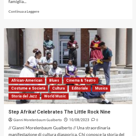
famiglia...
Leggi
Continua a Leggere
di
più
su
Un
album
da
conoscere
e
da
avere:
«Ray
Draper
African-American
Blues
Cinema & Teatro
Quintet
Costume e Società
Cultura
Editoriale
Musica
Featuring
Storia del Jazz
World Music
John
Coltrane»,
1958
Step Afrika! Celebrates The Little Rock Nine
(New
Gianni Morelenbaum Gualberto
0
Jazz)
10/08/2023
// Gianni Morelenbaum Gualberto // Una straordinaria
manifestazione di cultura diasporica. Chi conosce la storia del