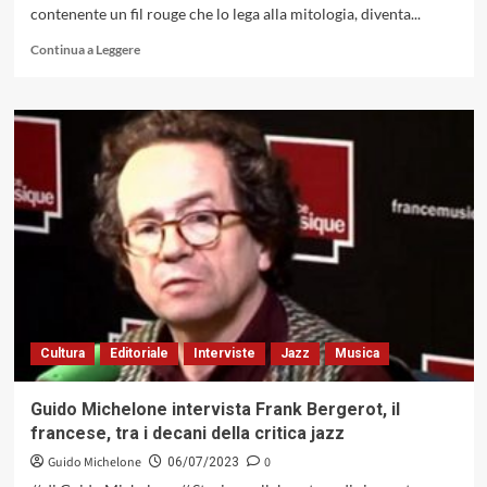
contenente un fil rouge che lo lega alla mitologia, diventa...
Leggi
Continua a Leggere
di
più
su
Con
«Mito»
di
Cettina
Donato
e
Zoe
Pia…
sospesi
fra
le
Cultura
Editoriale
Interviste
Jazz
Musica
correnti
dell’anima
e
Guido Michelone intervista Frank Bergerot, il
dell’immaginario
francese, tra i decani della critica jazz
(Alfa
Music
Guido Michelone
0
06/07/2023
2023)