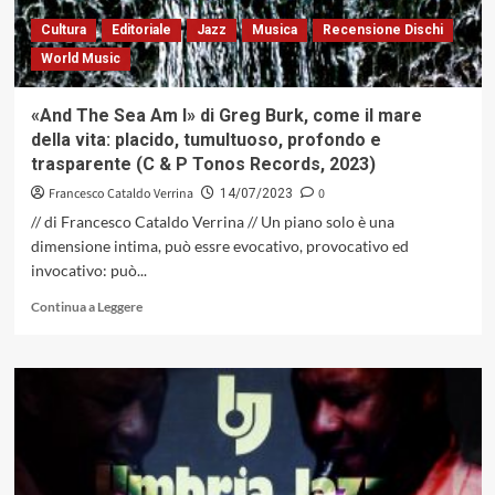
le
Cultura
Editoriale
Jazz
Musica
Recensione Dischi
stelle
World Music
cadenti
del
jazz
«And The Sea Am I» di Greg Burk, come il mare
della vita: placido, tumultuoso, profondo e
trasparente (C & P Tonos Records, 2023)
Francesco Cataldo Verrina
0
14/07/2023
// di Francesco Cataldo Verrina // Un piano solo è una
dimensione intima, può essre evocativo, provocativo ed
invocativo: può...
Leggi
Continua a Leggere
di
più
su
«And
The
Sea
Am
I»
di