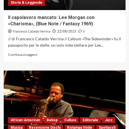
Storie & Leggende
Il capolavoro mancato: Lee Morgan con
«Charisma», (Blue Note / Fantasy 1969)
Francesco Cataldo Verrina
0
22/08/2023
// di Francesco Cataldo Verrina // L’album «The Sidewinder» fu il
passaporto per le stelle, un volo interstellare per Lee...
Leggi
Continua a Leggere
di
più
su
Il
capolavoro
mancato:
Lee
Morgan
con
«Charisma»,
(Blue
Note
African-American
Bebop
Cultura
Editoriale
Jazz
/
Musica
Recensione Dischi
Ristampa Vinile
Spettacoli