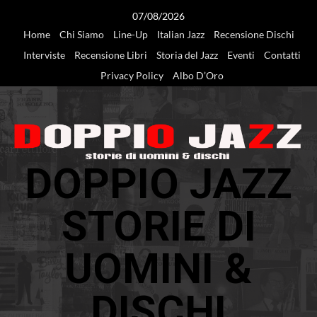
Vai
07/08/2026
al
Home
Chi Siamo
Line-Up
Italian Jazz
Recensione Dischi
contenuto
Interviste
Recensione Libri
Storia del Jazz
Eventi
Contatti
Privacy Policy
Albo D’Oro
DOPPIO JAZZ
STORIE DI
UOMINI &
DISCHI