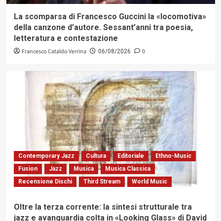
La scomparsa di Francesco Guccini la «locomotiva»
della canzone d’autore. Sessant’anni tra poesia,
letteratura e contestazione
Francesco Cataldo Verrina
0
06/08/2026
Contemporary Jazz
Cultura
Editoriale
Ethno-Music
Fusion
Jazz
Musica
Musica Classica
Recensione Dischi
Third Stream
World Music
Oltre la terza corrente: la sintesi strutturale tra
jazz e avanguardia colta in «Looking Glass» di David