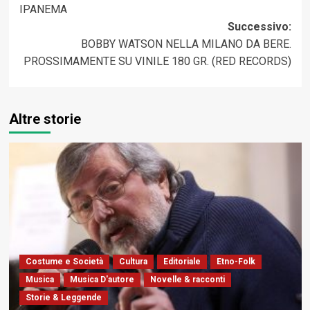
IPANEMA
Successivo:
BOBBY WATSON NELLA MILANO DA BERE.
PROSSIMAMENTE SU VINILE 180 GR. (RED RECORDS)
Altre storie
Costume e Società
Cultura
Editoriale
Etno-Folk
Musica
Musica D'autore
Novelle & racconti
Storie & Leggende