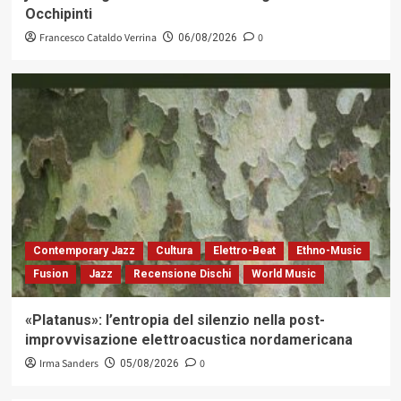
Occhipinti
Francesco Cataldo Verrina
0
06/08/2026
Contemporary Jazz
Cultura
Elettro-Beat
Ethno-Music
Fusion
Jazz
Recensione Dischi
World Music
«Platanus»: l’entropia del silenzio nella post-
improvvisazione elettroacustica nordamericana
Irma Sanders
0
05/08/2026