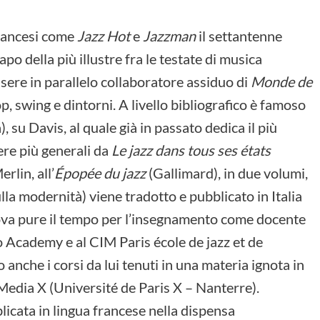
francesi come
Jazz Hot
e
Jazzman
il settantenne
o della più illustre fra le testate di musica
sere in parallelo collaboratore assiduo di
Monde de
, swing e dintorni. A livello bibliografico è famoso
), su Davis, al quale già in passato dedica il più
pere più generali da
Le jazz dans tous ses états
erlin,
all’
Épopée du jazz
(Gallimard), in due volumi,
lla modernità) viene tradotto e pubblicato in Italia
rova pure il tempo per l’insegnamento come docente
ano Academy
e al CIM Paris école de jazz et de
anche i corsi da lui tenuti in una materia ignota in
a Media X (Université de Paris X – Nanterre).
bblicata in lingua francese nella dispensa