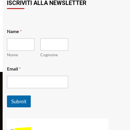
ISCRIVITI ALLA NEWSLETTER
*
Name
*
*
E
m
a
i
Nome
Cognome
l
Email
*
Submit