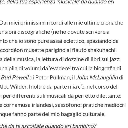
te, della tua esperienza ‘musicale’ da quando eri
Dai miei primissimi ricordi alle mie ultime cronache
censioni discografiche (ne ho dovute scrivere a
nto che io sono pure assai eclettico, spaziando da
ccordéon musette parigino al flauto shakuhachi,
 della musica, la lettura di dozzine di libri sul jazz:
 pila di volumi da ‘evadere’ tra cui la biografia di
l
Bud Powell
di Peter Pullman, il
John McLaughlin
di
Alec Wilder. Inoltre da parte mia c’è, nel corso del
per differenti stili musicali da perfetto dilettante:
o e cornamusa irlandesi, sassofono: pratiche mediocri
que fanno parte del mio bagaglio culturale.
iche da te ascoltate quando eri bambino?