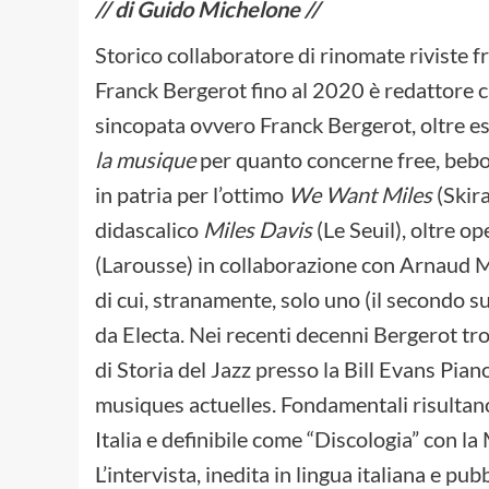
// di Guido Michelone //
Storico collaboratore di rinomate riviste 
Franck Bergerot fino al 2020 è redattore cap
sincopata ovvero Franck Bergerot, oltre es
la musique
per quanto concerne free, bebop
in patria per l’ottimo
We Want Miles
(Skira
didascalico
Miles Davis
(Le Seuil), oltre o
(Larousse) in collaborazione con Arnaud M
di cui, stranamente, solo uno (il secondo su
da Electa. Nei recenti decenni Bergerot t
di Storia del Jazz presso la Bill Evans Pi
musiques actuelles.
Fondamentali risultano 
Italia e definibile come “Discologia” con l
L’intervista, inedita in lingua italiana e pu