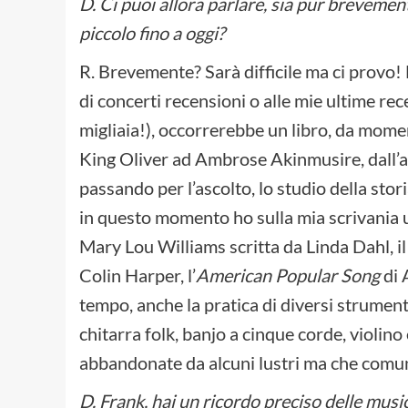
D. Ci puoi allora parlare, sia pur brevemen
piccolo fino a oggi?
R. Brevemente? Sarà difficile ma ci provo! 
di concerti recensioni o alle mie ultime re
migliaia!), occorrerebbe un libro, da mome
King Oliver ad Ambrose Akinmusire, dall’a
passando per l’ascolto, lo studio della storia
in questo momento ho sulla mia scrivania una
Mary Lou Williams scritta da Linda Dahl, i
Colin Harper, l’
American Popular Song
di 
tempo, anche la pratica di diversi strumenti 
chitarra folk, banjo a cinque corde, violin
abbandonate da alcuni lustri ma che comun
D. Frank, hai un ricordo preciso delle mus