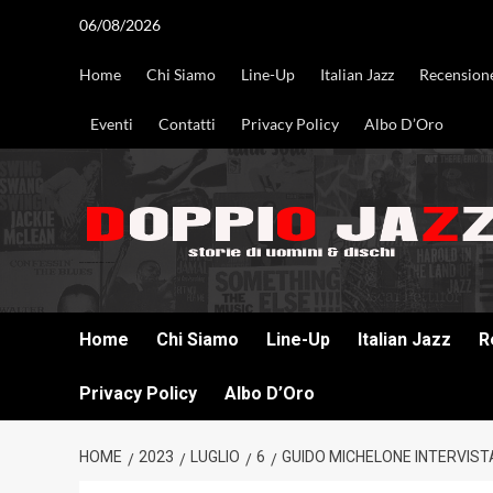
Vai
06/08/2026
al
contenuto
Home
Chi Siamo
Line-Up
Italian Jazz
Recension
Eventi
Contatti
Privacy Policy
Albo D’Oro
DOPPIO JAZZ STORIE DI UOMINI & DISCHI
Home
Chi Siamo
Line-Up
Italian Jazz
R
Privacy Policy
Albo D’Oro
HOME
2023
LUGLIO
6
GUIDO MICHELONE INTERVISTA