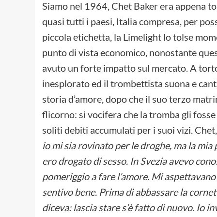
Siamo nel 1964, Chet Baker era appena tor
quasi tutti i paesi, Italia compresa, per po
piccola etichetta, la Limelight lo tolse m
punto di vista economico, nonostante quest
avuto un forte impatto sul mercato. A tort
inesplorato ed il trombettista suona e can
storia d’amore, dopo che il suo terzo matr
flicorno: si vocifera che la tromba gli foss
soliti debiti accumulati per i suoi vizi. Chet,
io mi sia rovinato per le droghe, ma la mia 
ero drogato di sesso. In Svezia avevo conos
pomeriggio a fare l’amore. Mi aspettavano
sentivo bene. Prima di abbassare la cornett
diceva: lascia stare s’è fatto di nuovo. Io i