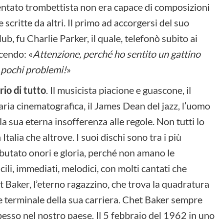
ormentato trombettista non era capace di composizioni
scritte da altri. Il primo ad accorgersi del suo
ub, fu Charlie Parker, il quale, telefonò subito ai
icendo: «
Attenzione, perché ho sentito un gattino
 pochi problemi!
»
rio di tutto
. Il musicista piacione e guascone, il
ria cinematografica, il James Dean del jazz, l’uomo
i, la sua eterna insofferenza alle regole. Non tutti lo
alia che altrove. I suoi dischi sono tra i più
ributato onori e gloria, perché non amano le
cili, immediati, melodici, con molti cantati che
 Baker, l’eterno ragazzino, che trova la quadratura
rte terminale della sua carriera. Chet Baker sempre
spesso nel nostro paese. Il 5 febbraio del 1962 in uno