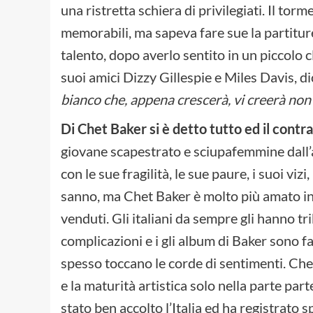
una ristretta schiera di privilegiati. Il t
memorabili, ma sapeva fare sue la partiture 
talento, dopo averlo sentito in un piccolo cl
suoi amici Dizzy Gillespie e Miles Davis, d
bianco che, appena crescerà, vi creerà non
Di Chet Baker si è detto tutto ed il contra
giovane scapestrato e sciupafemmine dall’a
con le sue fragilità, le sue paure, i suoi viz
sanno, ma Chet Baker è molto più amato in It
venduti. Gli italiani da sempre gli hanno t
complicazioni e i gli album di Baker sono fa
spesso toccano le corde di sentimenti. Chet
e la maturità artistica solo nella parte pa
stato ben accolto l’Italia ed ha registrato 