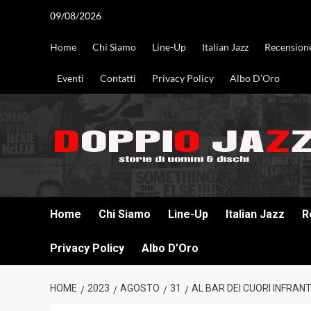
Vai
09/08/2026
al
contenuto
Home
Chi Siamo
Line-Up
Italian Jazz
Recension
Eventi
Contatti
Privacy Policy
Albo D’Oro
DOPPIO JAZZ STORIE DI UOMINI & DISCHI
Home
Chi Siamo
Line-Up
Italian Jazz
R
Privacy Policy
Albo D’Oro
HOME
2023
AGOSTO
31
AL BAR DEI CUORI INFRAN