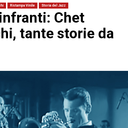
hi
Ristampa Vinile
Storia del Jazz
infranti: Chet
hi, tante storie da