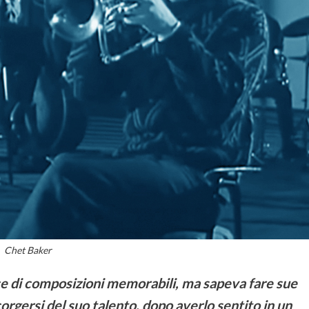
Chet Baker
e di composizioni memorabili, ma sapeva fare sue
ccorgersi del suo talento, dopo averlo sentito in un