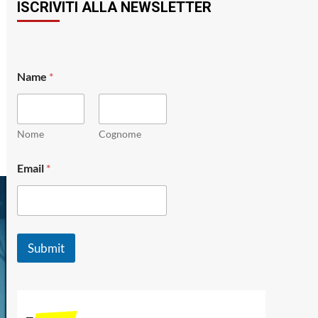
ISCRIVITI ALLA NEWSLETTER
Name
*
Nome
Cognome
*
Email
*
*
N
a
m
e
Submit