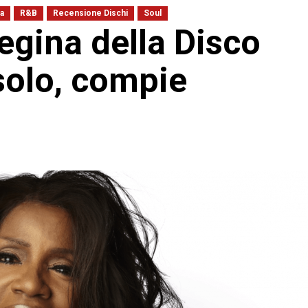
a
R&B
Recensione Dischi
Soul
egina della Disco
solo, compie