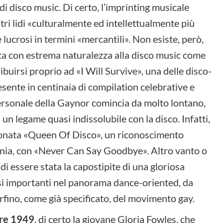
di disco music. Di certo, l’imprinting musicale
ri lidi «culturalmente ed intellettualmente più
ucrosi in termini «mercantili». Non esiste, però,
ata con estrema naturalezza alla disco music come
buirsi proprio ad «I Will Survive», una delle disco-
resente in centinaia di compilation celebrative e
rsonale della Gaynor comincia da molto lontano,
un legame quasi indissolubile con la disco. Infatti,
oronata «Queen Of Disco», un riconoscimento
mania, con «Never Can Say Goodbye». Altro vanto o
 essere stata la capostipite di una gloriosa
osì importanti nel panorama dance-oriented, da
rfino, come già specificato, del movimento gay.
bre 1949
, di certo la giovane Gloria Fowles, che