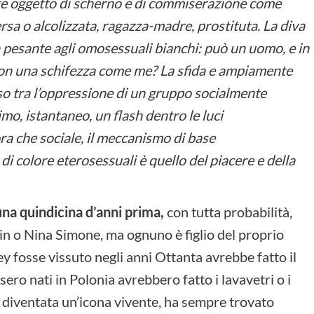
e oggetto di scherno e di commiserazione come
ersa o alcolizzata, ragazza-madre, prostituta. La diva
da pesante agli omosessuali bianchi: può un uomo, e in
 con una schifezza come me? La sfida e ampiamente
sso tra l’oppressione di un gruppo socialmente
imo, istantaneo, un flash dentro le luci
a che sociale, il meccanismo di base
di colore eterosessuali è quello del piacere e della
na quindicina d’anni prima,
con tutta probabilità,
in o Nina Simone, ma ognuno è figlio del proprio
ey fosse vissuto negli anni Ottanta avrebbe fatto il
sero nati in Polonia avrebbero fatto i lavavetri o i
 diventata un’icona vivente, ha sempre trovato