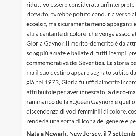
riduttivo essere considerata un’interprete 
ricevuto, avrebbe potuto condurla verso alt
eccelsi», ma sicuramente meno appaganti e l
altra cantante di colore, che venga associ
Gloria Gaynor. Il merito-demerito è da attri
song più amate e ballate di tutti i tempi, p
commemorative dei Seventies. La storia pe
ma il suo destino appare segnato subito da 
già nel 1973, Gloria fu ufficialmente inc
attribuitole per aver innescato la disco-
rammarico della «Queen Gaynor» è quello di
discendenza di voci femminili di colore, c
renderla una sorta di icona del genere e pe
Nata a Newark, New Jersey, il 7 settem