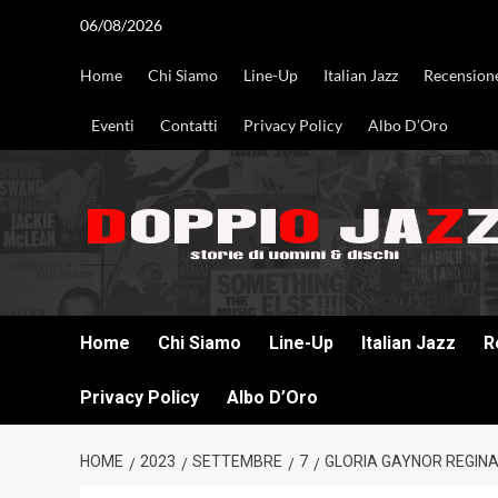
Vai
06/08/2026
al
contenuto
Home
Chi Siamo
Line-Up
Italian Jazz
Recension
Eventi
Contatti
Privacy Policy
Albo D’Oro
DOPPIO JAZZ STORIE DI UOMINI & DISCHI
Home
Chi Siamo
Line-Up
Italian Jazz
R
Privacy Policy
Albo D’Oro
HOME
2023
SETTEMBRE
7
GLORIA GAYNOR REGINA