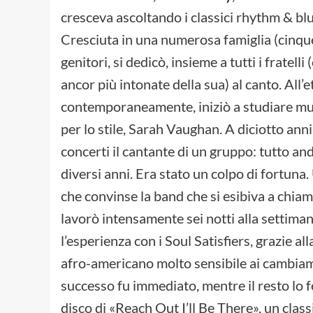
cresceva ascoltando i classici rhythm & bl
Cresciuta in una numerosa famiglia (cinque f
genitori, si dedicò, insieme a tutti i frate
ancor più intonate della sua) al canto. All’et
contemporaneamente, iniziò a studiare musi
per lo stile, Sarah Vaughan. A diciotto anni,
concerti il cantante di un gruppo: tutto an
diversi anni. Era stato un colpo di fortuna.
che convinse la band che si esibiva a chiam
lavorò intensamente sei notti alla settima
l’esperienza con i Soul Satisfiers, grazie al
afro-americano molto sensibile ai cambiam
successo fu immediato, mentre il resto lo f
disco di «Reach Out I’ll Be There», un cla