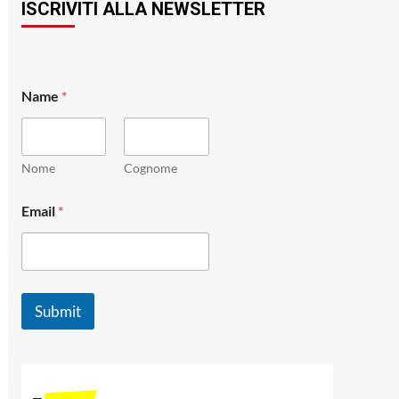
ISCRIVITI ALLA NEWSLETTER
Name
*
Nome
Cognome
E
Email
*
m
a
i
l
E
m
Submit
a
i
l
*