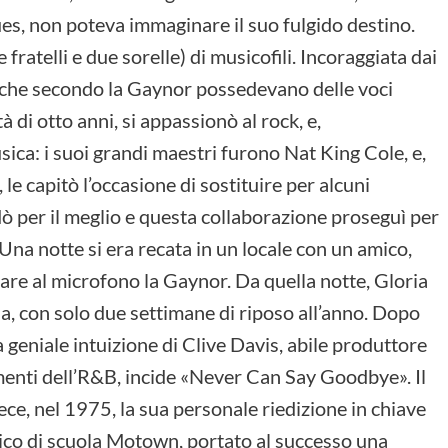
ues, non poteva immaginare il suo fulgido destino.
ratelli e due sorelle) di musicofili. Incoraggiata dai
lli (che secondo la Gaynor possedevano delle voci
à di otto anni, si appassionò al rock, e,
ca: i suoi grandi maestri furono Nat King Cole, e,
 le capitò l’occasione di sostituire per alcuni
dò per il meglio e questa collaborazione proseguì per
 Una notte si era recata in un locale con un amico,
are al microfono la Gaynor. Da quella notte, Gloria
na, con solo due settimane di riposo all’anno. Dopo
la geniale intuizione di Clive Davis, abile produttore
enti dell’R&B, incide «Never Can Say Goodbye». Il
ece, nel 1975, la sua personale riedizione in chiave
ssico di scuola Motown, portato al successo una