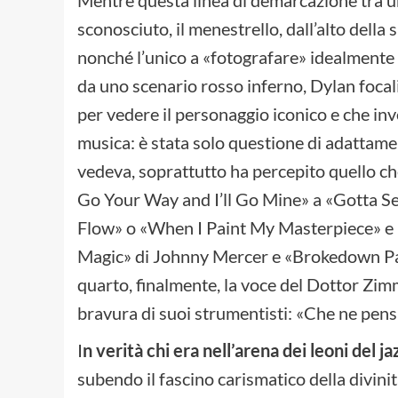
sconosciuto, il menestrello, dall’alto dell
nonché l’unico a «fotografare» idealmente l
da uno scenario rosso inferno, Dylan focal
per vedere il personaggio iconico e che inve
musica: è stata solo questione di adattame
vedeva, soprattutto ha percepito quello ch
Go Your Way and I’ll Go Mine» a «Gotta 
Flow» o «When I Paint My Masterpiece» e «
Magic» di Johnny Mercer e «Brokedown Pal
quarto, finalmente, la voce del Dottor Zim
bravura di suoi strumentisti: «Che ne pensa
I
n verità chi era nell’arena dei leoni del ja
subendo il fascino carismatico della divinità 