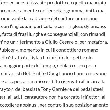
ifero ed anestetizzante prodotto da quella manciata
avoro musicalmente con l’encefalogramma piatto ma,
come vuole la tradizione del cantore americano.
n l’inglese, in particolare con l’inglese dylaniano,
e, fatta di frasi lunghe e conseguenziali, con rimandi
 perfino un riferimento a Giulio Cesare o, per metafora,
Rubicon», momento in cui il condottiero romano
ado è tratto!». Dylan ha iniziato lo spettacolo
 maggior parte del tempo, defilato e con poca
 i chitarristi Bob Britt e Doug Lancio hanno ricevono
re al capo carismatico e stata riservata all’incirca la
ayton, del bassista Tony Garnier e del pedal steel
i ai lati. Il cantautore non ha cercato i riflettori al
accogliere applausi, per contro il suo posizionamento