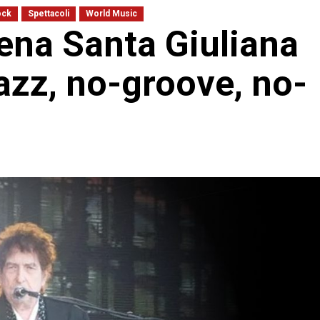
ock
Spettacoli
World Music
rena Santa Giuliana
jazz, no-groove, no-