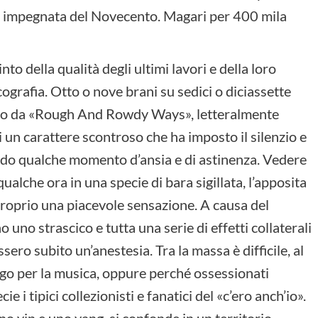
one impegnata del Novecento. Magari per 400 mila
into della qualità degli ultimi lavori e della loro
ografia. Otto o nove brani su sedici o diciassette
ono da «Rough And Rowdy Ways», letteralmente
i un carattere scontroso che ha imposto il silenzio e
do qualche momento d’ansia e di astinenza. Vedere
ualche ora in una specie di bara sigillata, l’apposita
proprio una piacevole sensazione. A causa del
 uno strascico e tutta una serie di effetti collaterali
ero subito un’anestesia. Tra la massa è difficile, al
uogo per la musica, oppure perché ossessionati
 i tipici collezionisti e fanatici del «c’ero anch’io».
o yin e uno yang, si confonde in un territorio