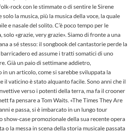
folk-rock con le stimmate o di sentire le Sirene
solo la musica, più la musica della voce, la quale
ile e nasale del solito. C’è poco tempo per le
a, solo «grazie, very grazie». Siamo di fronte a una
eana a sé stesso: il songbook del cantastorie perde la
l barricadero ed assume i tratti somatici di uno
re. Già un paio di settimane addietro,
 in un articolo, come si sarebbe sviluppata la
l vaticino è stato alquanto facile. Sono anni che il
vettive verso i potenti della terra, ma fa il crooner
nett fa pensare a Tom Waits. «The Times They Are
’anni e passa, si è imbarcato in un lungo tour
no show-case promozionale della sua recente opera
ta o la messa in scena della storia musicale passata