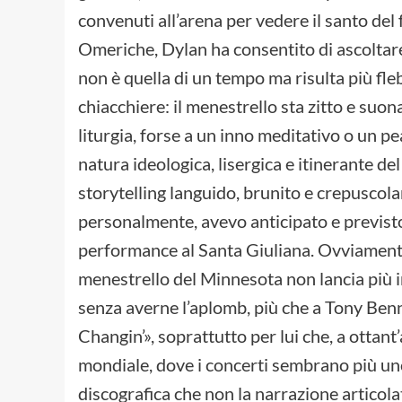
convenuti all’arena per vedere il santo del 
Omeriche, Dylan ha consentito di ascoltare 
non è quella di un tempo ma risulta più fleb
chiacchiere: il menestrello sta zitto e suon
liturgia, forse a un inno meditativo o un p
natura ideologica, lisergica e itinerante de
storytelling languido, brunito e crepuscola
personalmente, avevo anticipato e previsto
performance al Santa Giuliana. Ovviamente i
menestrello del Minnesota non lancia più in
senza averne l’aplomb, più che a Tony Ben
Changin’», soprattutto per lui che, a ottant
mondiale, dove i concerti sembrano più u
discografica che non la narrazione articola