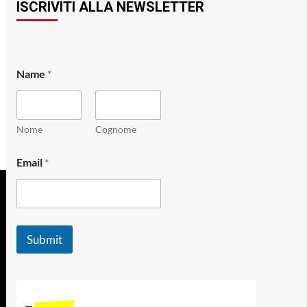
ISCRIVITI ALLA NEWSLETTER
E
Name
*
m
a
i
l
N
Nome
Cognome
a
m
Email
*
e
N
a
m
e
Submit