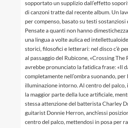
sopportato un supplizio dall’effetto sopor
di canzoni tratte dal recente album. Un l
per compenso, basato su testi sostanziosi 
Pensate a quanti non hanno dimestichezza co
una lingua a volte aulica ed intellettualoid
storici, filosofici e letterari: nel disco c’è
al passaggio del Rubicone, «Crossing The 
avrebbe pronunciato la fatidica frase: «Il d
completamente nell’ombra suonando, per la
illuminazione intorno. Al centro del palco,
la maggior parte della luce artificiale, ment
stessa attenzione del batterista Charley Dr
guitarist Donnie Herron, anch’essi posizionat
centro del palco, mettendosi in posa per r