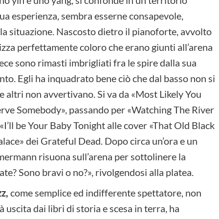
a sua esperienza, sembra esserne consapevole,
a situazione. Nascosto dietro il pianoforte, avvolto
izza perfettamente coloro che erano giunti all’arena
ce sono rimasti imbrigliati fra le spire dalla sua
nto. Egli ha inquadrato bene ciò che dal basso non si
e altri non avvertivano. Si va da «Most Likely You
Serve Somebody», passando per «Watching The River
I’ll be Your Baby Tonight alle cover «That Old Black
ace» dei Grateful Dead. Dopo circa un’ora e un
mermann risuona sull’arena per sottolinere la
te? Sono bravi o no?», rivolgendosi alla platea.
zz,
come semplice ed indifferente spettatore, non
uscita dai libri di storia e scesa in terra, ha