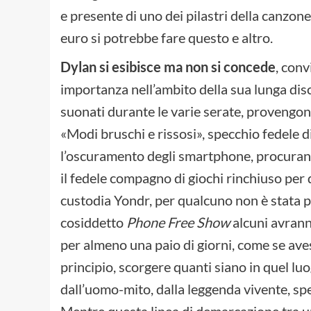
e presente di uno dei pilastri della canz
euro si potrebbe fare questo e altro.
Dylan si esibisce ma non si concede
, conv
importanza nell’ambito della sua lunga disc
suonati durante le varie serate, proveng
«Modi bruschi e rissosi», specchio fedele d
l’oscuramento degli smartphone, procuran
il fedele compagno di giochi rinchiuso per q
custodia Yondr, per qualcuno non è stata 
cosiddetto
Phone Free Show
alcuni avranno
per almeno una paio di giorni, come se avess
principio, scorgere quanti siano in quel l
dall’uomo-mito, dalla leggenda vivente, specie
Mentre questa linea di demarcazione tra un