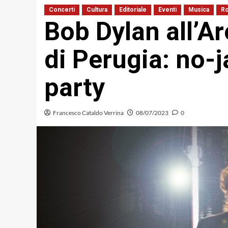
Concerti
Cultura
Editoriale
Eventi
Musica
R
Bob Dylan all’A
di Perugia: no-
party
Francesco Cataldo Verrina
08/07/2023
0