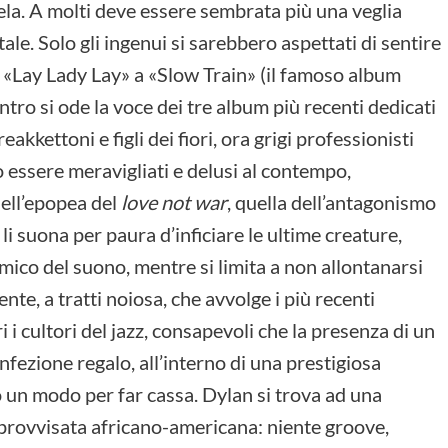
dela. A molti deve essere sembrata più una veglia
le. Solo gli ingenui si sarebbero aspettati di sentire
a «Lay Lady Lay» a «Slow Train» (il famoso album
ntro si ode la voce dei tre album più recenti dedicati
eakkettoni e figli dei fiori, ora grigi professionisti
o essere meravigliati e delusi al contempo,
dell’epopea del
love not war
, quella dell’antagonismo
i suona per paura d’inficiare le ultime creature,
amico del suono, mentre si limita a non allontanarsi
te, a tratti noiosa, che avvolge i più recenti
 i cultori del jazz, consapevoli che la presenza di un
nfezione regalo, all’interno di una prestigiosa
 un modo per far cassa. Dylan si trova ad una
improvvisata africano-americana: niente groove,