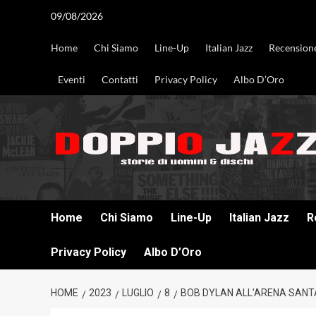
Vai
09/08/2026
al
contenuto
Home
Chi Siamo
Line-Up
Italian Jazz
Recension
Eventi
Contatti
Privacy Policy
Albo D’Oro
DOPPIO JAZZ STORIE DI UOMINI & DISCHI
Home
Chi Siamo
Line-Up
Italian Jazz
R
Privacy Policy
Albo D’Oro
HOME
2023
LUGLIO
8
BOB DYLAN ALL’ARENA SANTA