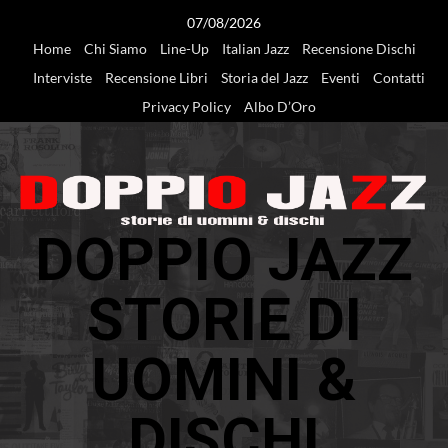
Vai
07/08/2026
al
Home
Chi Siamo
Line-Up
Italian Jazz
Recensione Dischi
contenuto
Interviste
Recensione Libri
Storia del Jazz
Eventi
Contatti
Privacy Policy
Albo D’Oro
DOPPIO JAZZ
STORIE DI
UOMINI &
DISCHI