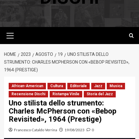
Menu
principale
HOME
2023
AGOSTO
19
UNO STILISTA DELLO
STRUMENTO: CHARLES MCPHERSON CON «BEBOP REVISITED»,
1964 (PRESTIGE)
African-American
Cultura
Editoriale
Jazz
Musica
Recensione Dischi
Ristampa Vinile
Storia del Jazz
Uno stilista dello strumento:
Charles McPherson con «Bebop
Revisited», 1964 (Prestige)
Francesco Cataldo Verrina
19/08/2023
0