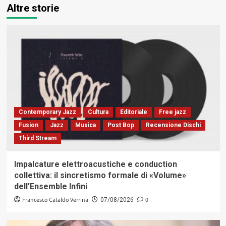
Altre storie
Contemporary Jazz
Cultura
Editoriale
Free jazz
Fusion
Jazz
Musica
Post Bop
Recensione Dischi
Third Stream
Impalcature elettroacustiche e conduction
collettiva: il sincretismo formale di «Volume»
dell’Ensemble Infini
Francesco Cataldo Verrina
0
07/08/2026