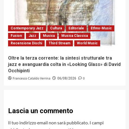
Contemporary Jazz
Cultura
Editoriale
Ethno-Music
Fusion
Jazz
Musica
Musica Classica
Recensione Dischi
Third Stream
World Music
Oltre la terza corrente: la sintesi strutturale tra
jazz e avanguardia colta in «Looking Glass» di David
Occhipinti
Francesco Cataldo Verrina
0
06/08/2026
Lascia un commento
Il tuo indirizzo email non sarà pubblicato.
I campi