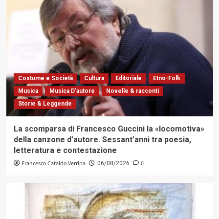
Costume e Società
Cultura
Editoriale
Etno-Folk
Musica
Musica D'autore
Novelle & racconti
Storie & Leggende
La scomparsa di Francesco Guccini la «locomotiva»
della canzone d’autore. Sessant’anni tra poesia,
letteratura e contestazione
Francesco Cataldo Verrina
0
06/08/2026