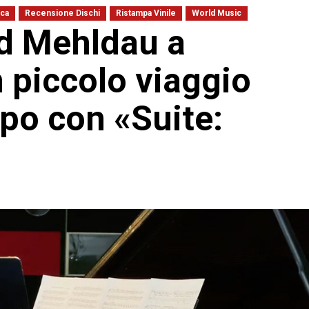
ca
Recensione Dischi
Ristampa Vinile
World Music
d Mehldau a
 piccolo viaggio
mpo con «Suite: