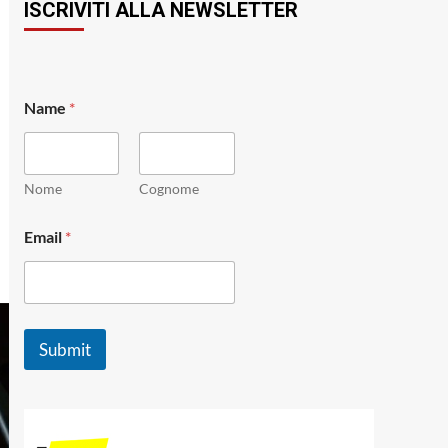
ISCRIVITI ALLA NEWSLETTER
E
Name
*
m
a
i
l
N
Nome
Cognome
a
m
Email
*
e
E
m
a
i
l
Submit