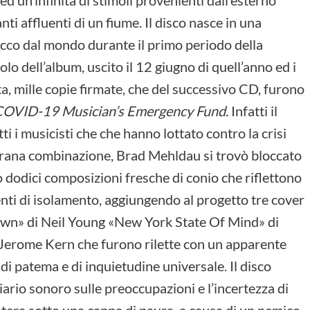
d un’infinità di stimoli provenienti dall’esterno
ti affluenti di un fiume. Il disco nasce in una
tacco dal mondo durante il primo periodo della
olo dell’album, uscito il 12 giugno di quell’anno ed i
tata, mille copie firmate, che del successivo CD, furono
 COVID-19 Musician’s Emergency Fund.
Infatti il
i i musicisti che che hanno lottato contro la crisi
trana combinazione,
Brad Mehldau si trovò bloccato
ò dodici composizioni fresche di conio che riflettono
enti di isolamento, aggiungendo al progetto tre cover
Down» di Neil Young «New York State Of Mind» di
di Jerome Kern che furono rilette con un apparente
di patema e di inquietudine universale. Il disco
ario sonoro sulle preoccupazioni e l’incertezza di