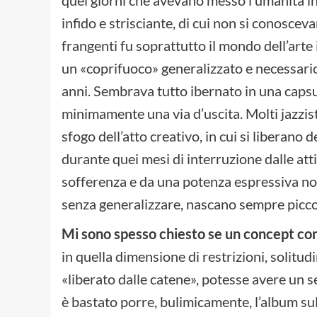
quei giorni che avevano messo l’umanità in
infido e strisciante, di cui non si conosceva
frangenti fu soprattutto il mondo dell’arte
un «coprifuoco» generalizzato e necessario,
anni. Sembrava tutto ibernato in una capsu
minimamente una via d’uscita. Molti jazzist
sfogo dell’atto creativo, in cui si liberano 
durante quei mesi di interruzione dalle atti
sofferenza e da una potenza espressiva no
senza generalizzare, nascano sempre piccol
Mi sono spesso chiesto se un concept co
in quella dimensione di restrizioni, solitudi
«liberato dalle catene», potesse avere un
è bastato porre, bulimicamente, l’album sul 