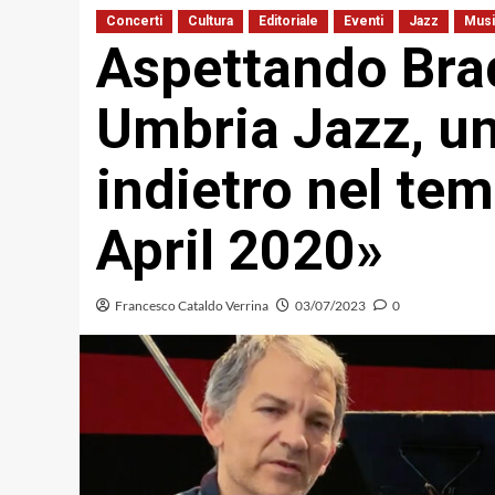
Concerti
Cultura
Editoriale
Eventi
Jazz
Musi
Aspettando Bra
Umbria Jazz, un
indietro nel te
April 2020»
Francesco Cataldo Verrina
03/07/2023
0