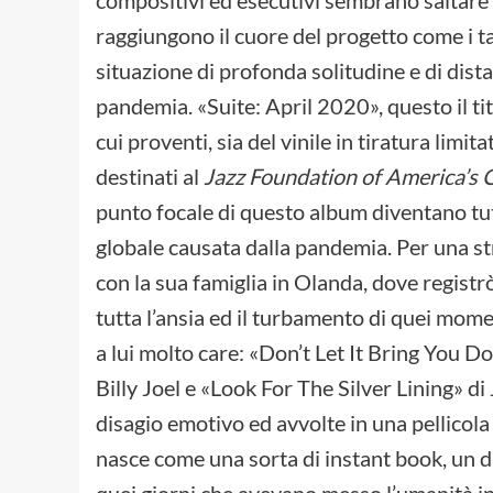
compositivi ed esecutivi sembrano saltare e
raggiungono il cuore del progetto come i tan
situazione di profonda solitudine e di dis
pandemia. «Suite: April 2020», questo il tit
cui proventi, sia del vinile in tiratura limi
destinati al
Jazz Foundation of America’s
punto focale di questo album diventano tutt
globale causata dalla pandemia. Per una s
con la sua famiglia in Olanda, dove registr
tutta l’ansia ed il turbamento di quei mom
a lui molto care: «Don’t Let It Bring You 
Billy Joel e «Look For The Silver Lining» 
disagio emotivo ed avvolte in una pellicola 
nasce come una sorta di instant book, un di