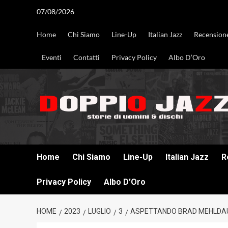
Vai
07/08/2026
al
contenuto
Home
Chi Siamo
Line-Up
Italian Jazz
Recension
Eventi
Contatti
Privacy Policy
Albo D’Oro
DOPPIO JAZZ STORIE DI UOMINI & DISCHI
Home
Chi Siamo
Line-Up
Italian Jazz
R
Privacy Policy
Albo D’Oro
HOME
2023
LUGLIO
3
ASPETTANDO BRAD MEHLDAU A