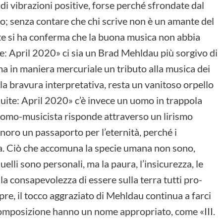
 di vibrazioni positive, forse perché sfrondate dal
ito; senza contare che chi scrive non è un amante del
te si ha conferma che la buona musica non abbia
ite: April 2020» ci sia un Brad Mehldau più sorgivo di
a in maniera mercuriale un tributo alla musica dei
lla bravura interpretativa, resta un vanitoso orpello
Suite: April 2020» c’è invece un uomo in trappola
 l’uomo-musicista risponde attraverso un lirismo
noro un passaporto per l’eternità, perché i
a. Ciò che accomuna la specie umana non sono,
quelli sono personali, ma la paura, l’insicurezza, le
 la consapevolezza di essere sulla terra tutti pro-
re, il tocco aggraziato di Mehldau continua a farci
e composizione hanno un nome appropriato, come «III.