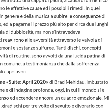
tera sotto una cappa di paura, a causa di un nemico
no le effettive cause ed i possibili rimedi. In quei
 in genere e della musica a subire le conseguenze di
 ed a pagarne il prezzo più alto per circa due lunghi
la di dubbiosità, ma non s’intravedeva
i reagirono alle avversità attraverso le valvola di
demoni e sostanze sulfuree. Tanti dischi, concepiti
vità di routine, sono avvolti da una lucida patina di
n comune, a testimonianza che dalla sofferenza,
i capolavori.
me «Suite: April 2020»
di Brad Mehldau, imbustato
ne e di indagine profonda, oggi, in cui il mondo si è
 senso ed accendere ancora un quadro emozionale. Mi
giradischi per tre volte di seguito e divorarlo con