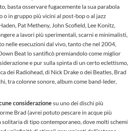
osito, basta osservare fugacemente la sua parabola
 o in gruppo più vicini al post-bop o al jazz
 Haden, Pat Metheny, John Scofield, Lee Konitz,
gere a lavori più sperimentali, scarni e minimalisti,
o nelle esecuzioni dal vivo, tanto che nel 2004,
a Down Beat lo santificò premiandolo come miglior
nsiderazione e pur sulla spinta di un certo eclettismo,
ica dei Radiohead, di Nick Drake o dei Beatles, Brad
chi, tra colonne sonore, album come band-leder,
alcune considerazione
su uno dei dischi più
forme Brad (avrei potuto pescare in acque più
n solitaria di tipo contemporaneo, dove molti schemi