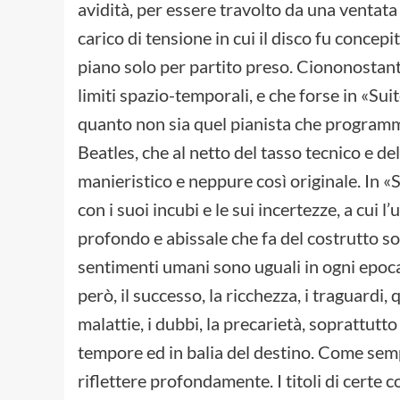
avidità, per essere travolto da una ventata
carico di tensione in cui il disco fu concep
piano solo per partito preso. Ciononostan
limiti spazio-temporali, e che forse in «Su
quanto non sia quel pianista che programm
Beatles, che al netto del tasso tecnico e de
manieristico e neppure così originale. In «
con i suoi incubi e le sui incertezze, a cui
profondo e abissale che fa del costrutto so
sentimenti umani sono uguali in ogni epoc
però, il successo, la ricchezza, i traguardi, 
malattie, i dubbi, la precarietà, soprattutto
tempore ed in balia del destino. Come semp
riflettere profondamente. I titoli di cert