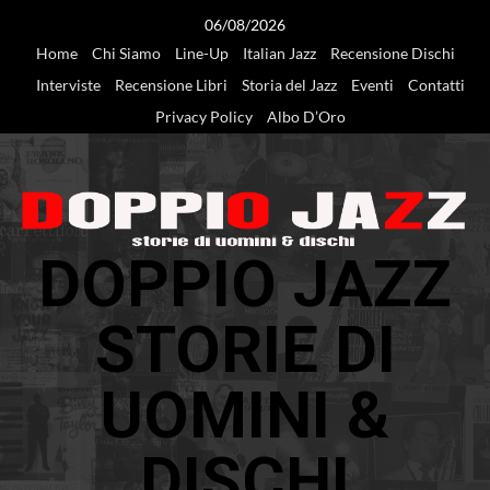
Vai
06/08/2026
al
Home
Chi Siamo
Line-Up
Italian Jazz
Recensione Dischi
contenuto
Interviste
Recensione Libri
Storia del Jazz
Eventi
Contatti
Privacy Policy
Albo D’Oro
DOPPIO JAZZ
STORIE DI
UOMINI &
DISCHI