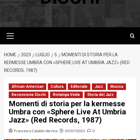
Menu
principale
HOME
2023
LUGLIO
5
MOMENTI DI STORIA PER LA
KERMESSE UMBRA CON «SPHERE LIVE AT UMBRIA JAZZ» (RED
RECORDS, 1987)
African-American
Cultura
Editoriale
Jazz
Musica
Recensione Dischi
Ristampa Vinile
Storia del Jazz
Momenti di storia per la kermesse
Umbra con «Sphere Live At Umbria
Jazz» (Red Records, 1987)
Francesco Cataldo Verrina
05/07/2023
0