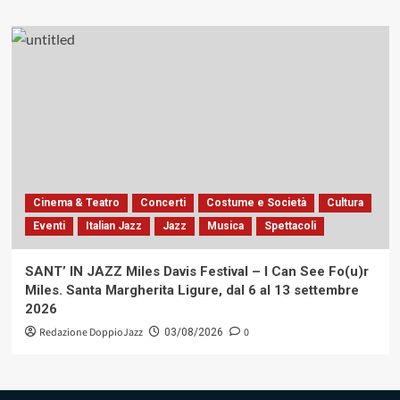
Cinema & Teatro
Concerti
Costume e Società
Cultura
Eventi
Italian Jazz
Jazz
Musica
Spettacoli
SANT’ IN JAZZ Miles Davis Festival – I Can See Fo(u)r
Miles. Santa Margherita Ligure, dal 6 al 13 settembre
2026
Redazione DoppioJazz
0
03/08/2026