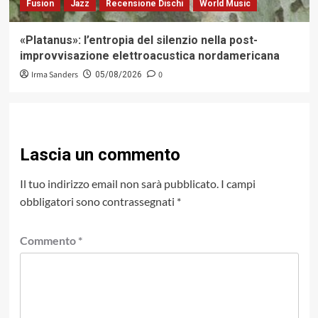
Fusion
Jazz
Recensione Dischi
World Music
«Platanus»: l’entropia del silenzio nella post-
improvvisazione elettroacustica nordamericana
Irma Sanders
0
05/08/2026
Lascia un commento
Il tuo indirizzo email non sarà pubblicato.
I campi
obbligatori sono contrassegnati
*
Commento
*