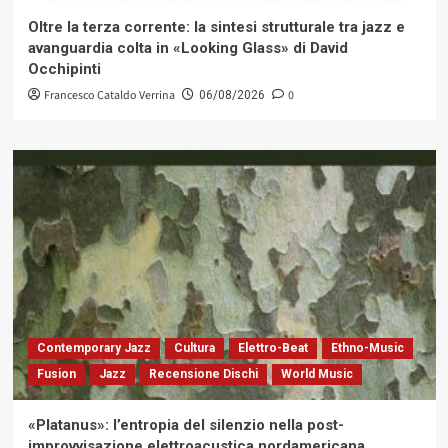
Oltre la terza corrente: la sintesi strutturale tra jazz e
avanguardia colta in «Looking Glass» di David
Occhipinti
Francesco Cataldo Verrina
0
06/08/2026
Contemporary Jazz
Cultura
Elettro-Beat
Ethno-Music
Fusion
Jazz
Recensione Dischi
World Music
«Platanus»: l’entropia del silenzio nella post-
improvvisazione elettroacustica nordamericana