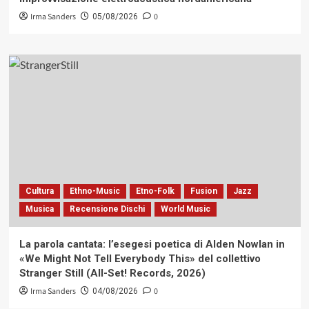
Irma Sanders
0
05/08/2026
Cultura
Ethno-Music
Etno-Folk
Fusion
Jazz
Musica
Recensione Dischi
World Music
La parola cantata: l’esegesi poetica di Alden Nowlan in
«We Might Not Tell Everybody This» del collettivo
Stranger Still (All-Set! Records, 2026)
Irma Sanders
0
04/08/2026