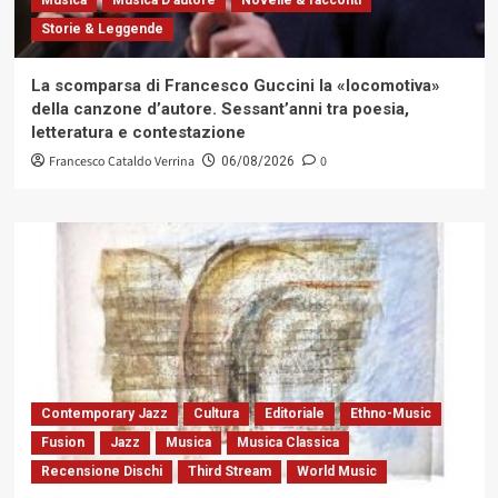
Storie & Leggende
La scomparsa di Francesco Guccini la «locomotiva»
della canzone d’autore. Sessant’anni tra poesia,
letteratura e contestazione
Francesco Cataldo Verrina
0
06/08/2026
Contemporary Jazz
Cultura
Editoriale
Ethno-Music
Fusion
Jazz
Musica
Musica Classica
Recensione Dischi
Third Stream
World Music