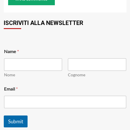
ISCRIVITI ALLA NEWSLETTER
Name
*
Nome
Cognome
N
Email
*
a
m
e
N
a
m
Submit
e
*