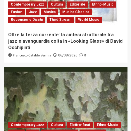
Contemporary Jazz
Cultura
Editoriale
Ethno-Music
Fusion
Jazz
Musica
Musica Classica
Recensione Dischi
Third Stream
World Music
Oltre la terza corrente: la sintesi strutturale tra
jazz e avanguardia colta in «Looking Glass» di David
Occhipinti
Francesco Cataldo Verrina
0
06/08/2026
Contemporary Jazz
Cultura
Elettro-Beat
Ethno-Music