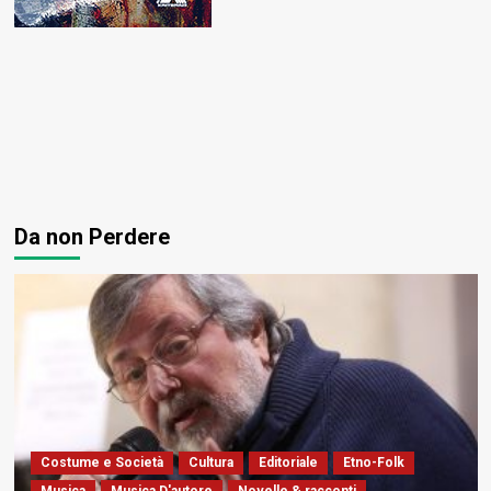
Da non Perdere
Costume e Società
Cultura
Editoriale
Etno-Folk
Musica
Musica D'autore
Novelle & racconti