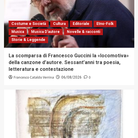
Costume e Società
Cultura
Editoriale
Etno-Folk
Musica
Musica D'autore
Novelle & racconti
Storie & Leggende
La scomparsa di Francesco Guccini la «locomotiva»
della canzone d’autore. Sessant’anni tra poesia,
letteratura e contestazione
Francesco Cataldo Verrina
0
06/08/2026