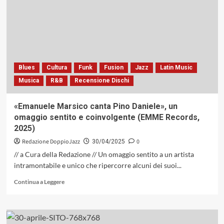
Francesca
Leone
e
Guido
Di
Leone
with
Blues
Cultura
Funk
Fusion
Jazz
Latin Music
Mario
Musica
R&B
Recensione Dischi
Rosini
(Abeat
For
«Emanuele Marsico canta Pino Daniele», un
Jazz,
omaggio sentito e coinvolgente (EMME Records,
2025)
2025)
Redazione DoppioJazz
0
30/04/2025
// a Cura della Redazione // Un omaggio sentito a un artista
intramontabile e unico che ripercorre alcuni dei suoi...
Leggi
Continua a Leggere
di
più
su
«Emanuele