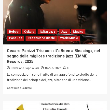
Rubino
e
Tommaso
Genovesi
4et,
visionaria
escursione,
Bebop
Cultura
Italian Jazz
Jazz
Musica
fra
Post Bop
Recensione Dischi
World Music
jazz
e
funk,
Cesare Panizzi Trio con «It’s Been a Blessing», nel
in
segno della migliore tradizione jazz (EMME
una
Records, 2025
metropoli
immaginaria
Redazione DoppioJazz
0
04/05/2025
(Isulafactory,
Le composizioni sono frutto di un approfondito studio della
2025)
tradizione del bebop e del jazz, oltre che di una visione...
Leggi
Continua a Leggere
di
più
su
Cesare