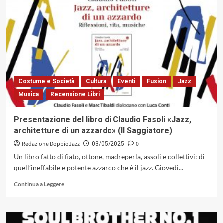
Panizzi
Trio
con
«It’s
Been
a
Blessing»,
nel
segno
Costume e Società
Cultura
Eventi
Fusion
Jazz
della
Musica
Recensione Libri
migliore
tradizione
jazz
Presentazione del libro di Claudio Fasoli «Jazz,
(EMME
architetture di un azzardo» (Il Saggiatore)
Records,
2025
Redazione DoppioJazz
0
03/05/2025
Un libro fatto di fiato, ottone, madreperla, assoli e collettivi: di
quell’ineffabile e potente azzardo che è il jazz. Giovedì...
Leggi
Continua a Leggere
di
più
su
Presentazione