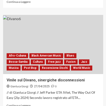
Leggi
Continua a Leggere
di
più
su
Antonio
D’Agata
Trio
con
«The
Girl
Next
Door»
(WoW
Afro-Cubana
Black Amercan Music
Blues
Records,
Bossa-Samba
Cultura
Free jazz
Fusion
Jazz
2025)
Musica
Post Bop
Recensione Dischi
World Music
Vinile sul Divano, sinergiche disconnessioni
Gianluca Giorgi
0
27/04/2025
// di Gianluca Giorgi // Jeff Parker ETA IVtet, The Way Out Of
Easy (2lp 2024) Secondo lavoro registrato all’ETA...
Leggi
Continua a Leggere