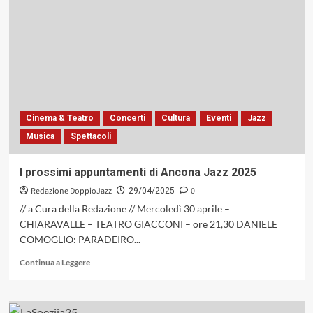
Marsico
canta
Pino
Daniele»,
un
omaggio
sentito
e
coinvolgente
Cinema & Teatro
Concerti
Cultura
Eventi
Jazz
(EMME
Musica
Spettacoli
Records,
2025)
I prossimi appuntamenti di Ancona Jazz 2025
Redazione DoppioJazz
0
29/04/2025
// a Cura della Redazione // Mercoledì 30 aprile –
CHIARAVALLE – TEATRO GIACCONI – ore 21,30 DANIELE
COMOGLIO: PARADEIRO...
Leggi
Continua a Leggere
di
più
su