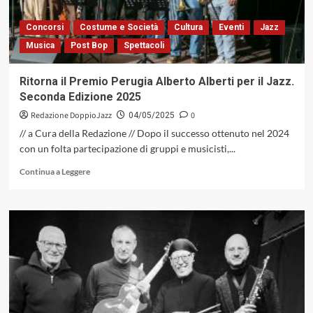
Estati
Omaggio
Concorsi
Costume e Società
Cultura
Eventi
Jazz
a
Musica
Post Bop
Spettacoli
Bruno
Martino»(MUJIC,
2025)
Ritorna il Premio Perugia Alberto Alberti per il Jazz.
Seconda Edizione 2025
Redazione DoppioJazz
0
04/05/2025
// a Cura della Redazione // Dopo il successo ottenuto nel 2024
con un folta partecipazione di gruppi e musicisti,...
Leggi
Continua a Leggere
di
più
su
Ritorna
il
Premio
Perugia
Alberto
Alberti
per