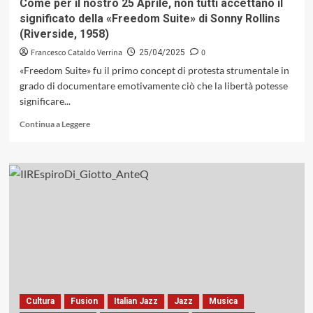
Come per il nostro 25 Aprile, non tutti accettano il
Roma
significato della «Freedom Suite» di Sonny Rollins
(Riverside, 1958)
Francesco Cataldo Verrina
0
25/04/2025
«Freedom Suite» fu il primo concept di protesta strumentale in
grado di documentare emotivamente ciò che la libertà potesse
significare...
Leggi
Continua a Leggere
di
più
su
Come
per
il
nostro
25
Aprile,
non
tutti
accettano
il
Cultura
Fusion
Italian Jazz
Jazz
Musica
significato