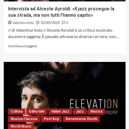
grande
musicista
Intervista ad Alceste Ayroldi: «Il jazz prosegue la
americano
sua strada, ma non tutti l’hanno capito»
Valentina Voto
0
02/05/2025
// di Valentina Voto // Alceste Ayroldi è un critico musicale,
docente e saggista. È passato attraverso diverse carriere, non...
Leggi
Continua a Leggere
di
più
su
Intervista
ad
Alceste
Ayroldi:
«Il
jazz
prosegue
la
sua
Cultura
Editoriale
Italian Jazz
Jazz
Musica
strada,
Musica Classica
Post Bop
Recensione Dischi
ma
World Music
non