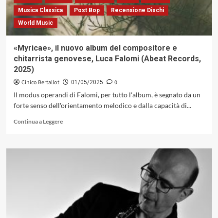
innesti
Musica Classica
Post Bop
Recensione Dischi
improvvisativi
World Music
(Abeat
For
Jazz,
«Myricae», il nuovo album del compositore e
2025)
chitarrista genovese, Luca Falomi (Abeat Records,
2025)
Cinico Bertallot
0
01/05/2025
Il modus operandi di Falomi, per tutto l'album, è segnato da un
forte senso dell'orientamento melodico e dalla capacità di...
Leggi
Continua a Leggere
di
più
su
«Myricae»,
il
nuovo
album
del
compositore
e