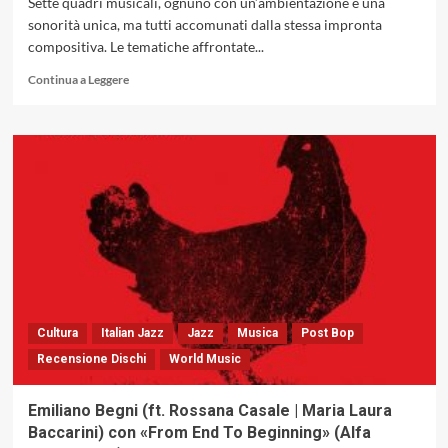
Sette quadri musicali, ognuno con un’ambientazione e una
sonorità unica, ma tutti accomunati dalla stessa impronta
compositiva. Le tematiche affrontate...
Leggi
Continua a Leggere
di
più
su
Giuseppe
Santelli
Trio
con
«L’uomo
del
‘900»,
tra
nostalgia
e
Cultura
Italian Jazz
Jazz
Musica
Post Bop
contemporaneità
Recensione Dischi
World Music
(EMME
Records,
2025)
Emiliano Begni (ft. Rossana Casale | Maria Laura
Baccarini) con «From End To Beginning» (Alfa