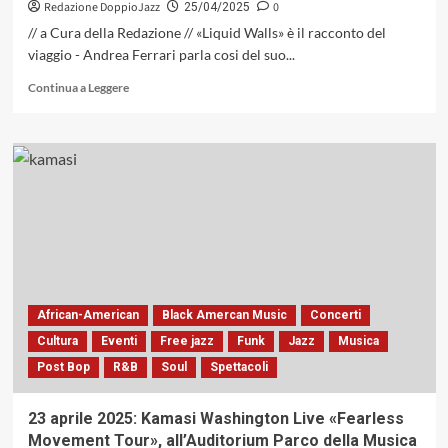
vivo
Redazione DoppioJazz
0
25/04/2025
e
// a Cura della Redazione // «Liquid Walls» è il racconto del
pulsante
viaggio - Andrea Ferrari parla cosi del suo...
nello
spazio
Leggi
Continua a Leggere
e
di
nel
più
tempo
su
(Pi
«Liquid
Recordings,
Walls»,
2025)
il
nuovo
album
di
Andrea
Ferrari
(Caligola
African-American
Black Amercan Music
Concerti
Records,
Cultura
Eventi
Free jazz
Funk
Jazz
Musica
2025)
Post Bop
R&B
Soul
Spettacoli
23 aprile 2025: Kamasi Washington Live «Fearless
Movement Tour», all’Auditorium Parco della Musica