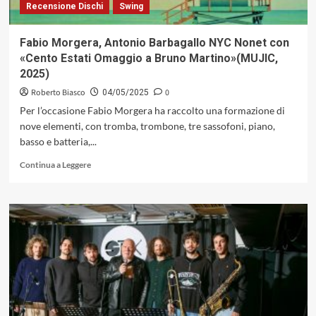
Recensione Dischi
Swing
Fabio Morgera, Antonio Barbagallo NYC Nonet con
«Cento Estati Omaggio a Bruno Martino»(MUJIC,
2025)
Roberto Biasco
0
04/05/2025
Per l’occasione Fabio Morgera ha raccolto una formazione di
nove elementi, con tromba, trombone, tre sassofoni, piano,
basso e batteria,...
Leggi
Continua a Leggere
di
più
su
Fabio
Morgera,
Antonio
Barbagallo
NYC
Nonet
con
«Cento