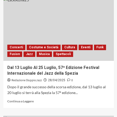
I
prossimi
appuntamenti
di
Ancona
Jazz
2025
Concerti
Costume e Società
Cultura
Eventi
Funk
Fusion
Jazz
Musica
Spettacoli
Dal 13 Luglio Al 25 Luglio, 57ª Edizione Festival
Internazionale del Jazz della Spezia
Redazione DoppioJazz
0
28/04/2025
Dopo il grande successo della scorsa edizione, dal 13 luglio al
20 luglio si terrà alla Spezia la 57ª edizione...
Leggi
Continua a Leggere
di
più
su