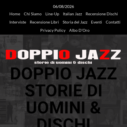
Vai
06/08/2026
al
Home
Chi Siamo
Line-Up
Italian Jazz
Recensione Dischi
contenuto
Interviste
Recensione Libri
Storia del Jazz
Eventi
Contatti
Privacy Policy
Albo D’Oro
DOPPIO JAZZ
STORIE DI
UOMINI &
DISCHI