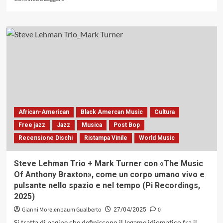
di
più
su
Vinile
sul
Divano,
sinergiche
disconnessioni
African-American
Black Amercan Music
Cultura
Free jazz
Jazz
Musica
Post Bop
Recensione Dischi
Ristampa Vinile
World Music
Steve Lehman Trio + Mark Turner con «The Music
Of Anthony Braxton», come un corpo umano vivo e
pulsante nello spazio e nel tempo (Pi Recordings,
2025)
Gianni Morelenbaum Gualberto
0
27/04/2025
Si tratta di pagine che definiscono il legame idiomatico fra il