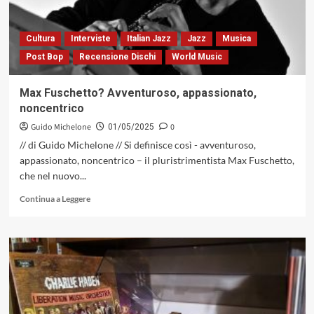
chitarrista
genovese,
Luca
Cultura
Interviste
Italian Jazz
Jazz
Musica
Falomi
Post Bop
Recensione Dischi
World Music
(Abeat
Records,
2025)
Max Fuschetto? Avventuroso, appassionato,
noncentrico
Guido Michelone
0
01/05/2025
// di Guido Michelone // Si definisce così - avventuroso,
appassionato, noncentrico – il pluristrimentista Max Fuschetto,
che nel nuovo...
Leggi
Continua a Leggere
di
più
su
Max
Fuschetto?
Avventuroso,
appassionato,
noncentrico