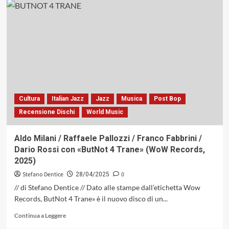
Dal
13
Luglio
Al
25
Luglio,
57ª
Edizione
Festival
Internazionale
Cultura
Italian Jazz
Jazz
Musica
Post Bop
del
Recensione Dischi
World Music
Jazz
della
Spezia
Aldo Milani / Raffaele Pallozzi / Franco Fabbrini /
Dario Rossi con «ButNot 4 Trane» (WoW Records,
2025)
Stefano Dentice
0
28/04/2025
// di Stefano Dentice // Dato alle stampe dall’etichetta Wow
Records, ButNot 4 Trane» è il nuovo disco di un...
Leggi
Continua a Leggere
di