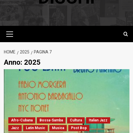
Menu
principale
HOME
2025
PAGINA 7
Anno:
2025
Afro-Cubana
Bossa-Samba
Cultura
Italian Jazz
Jazz
Latin Music
Musica
Post Bop