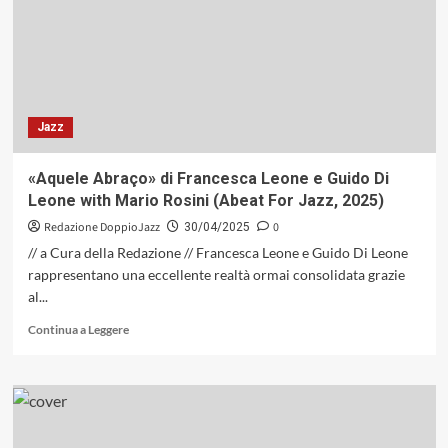
1°
maggio:
«Liberation
Music
Orchestra»
di
Jazz
Charlie
Haden
del
«Aquele Abraço» di Francesca Leone e Guido Di
1969
Leone with Mario Rosini (Abeat For Jazz, 2025)
Redazione DoppioJazz
0
30/04/2025
// a Cura della Redazione // Francesca Leone e Guido Di Leone
rappresentano una eccellente realtà ormai consolidata grazie
al...
Leggi
Continua a Leggere
di
più
su
«Aquele
Abraço»
di