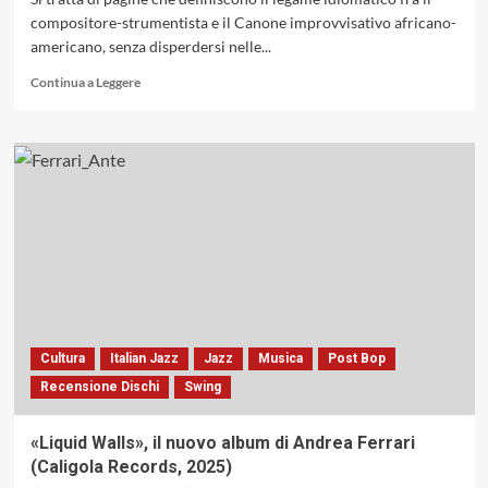
compositore-strumentista e il Canone improvvisativo africano-
americano, senza disperdersi nelle...
Leggi
Continua a Leggere
di
più
su
Steve
Lehman
Trio
+
Mark
Turner
con
«The
Music
Of
Cultura
Italian Jazz
Jazz
Musica
Post Bop
Anthony
Recensione Dischi
Swing
Braxton»,
come
un
«Liquid Walls», il nuovo album di Andrea Ferrari
corpo
(Caligola Records, 2025)
umano