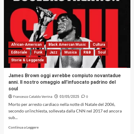
del
libro
di
Claudio
Fasoli
«Jazz,
architetture
di
African-American
Black Amercan Music
Cultura
un
Editoriale
Funk
Jazz
Musica
R&B
Soul
azzardo»
Storie & Leggende
(Il
Saggiatore)
James Brown oggi avrebbe compiuto novantadue
anni. Il nostro omaggio all’infuocato padrino del
soul
Francesco Cataldo Verrina
0
03/05/2025
Morto per arresto cardiaco nella notte di Natale del 2006,
secondo un’inchiesta, sollevata dalla CNN nel 2017 ed ancora
sub...
Leggi
Continua a Leggere
di