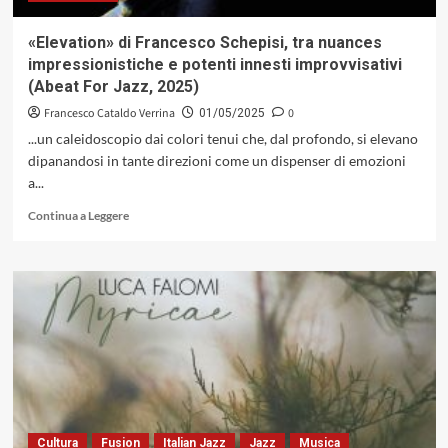
tutti
l’hanno
«Elevation» di Francesco Schepisi, tra nuances
capito»
impressionistiche e potenti innesti improvvisativi
(Abeat For Jazz, 2025)
Francesco Cataldo Verrina
0
01/05/2025
...un caleidoscopio dai colori tenui che, dal profondo, si elevano
dipanandosi in tante direzioni come un dispenser di emozioni
a...
Leggi
Continua a Leggere
di
più
su
«Elevation»
di
Francesco
Schepisi,
tra
nuances
impressionistiche
e
potenti
Cultura
Fusion
Italian Jazz
Jazz
Musica