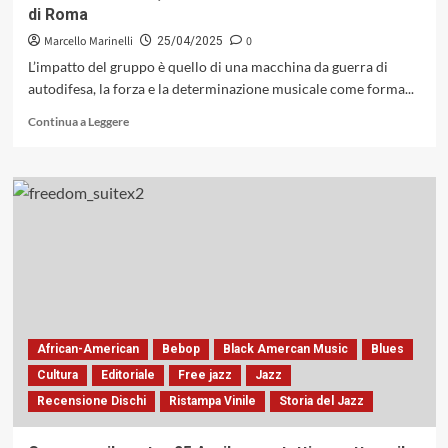
di Roma
Marcello Marinelli
0
25/04/2025
L’impatto del gruppo è quello di una macchina da guerra di
autodifesa, la forza e la determinazione musicale come forma...
Leggi
Continua a Leggere
di
più
su
23
aprile
2025:
Kamasi
Washington
Live
«Fearless
Movement
Tour»,
African-American
Bebop
Black Amercan Music
Blues
all’Auditorium
Cultura
Editoriale
Free jazz
Jazz
Parco
Recensione Dischi
Ristampa Vinile
Storia del Jazz
della
Musica
di