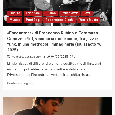
il
Jazz.
Seconda
Cultura
Editoriale
Fusion
Italian Jazz
Jazz
Edizione
Musica
Post Bop
Recensione Dischi
World Music
2025
«Encounters» di Francesco Rubino e Tommaso
Genovesi 4et, visionaria escursione, fra jazz e
funk, in una metropoli immaginaria (Isulafactory,
2025)
Francesco Cataldo Verrina
0
04/05/2025
L'insiemistica di differenti elementi costitutivi e di linguaggi
molteplici potrebbe, talvolta, risultare sbilanciata.
Diversamente, l'incontro al vertice fra il chitarrista...
Leggi
Continua a Leggere
di
più
su
«Encounters»
di
Francesco