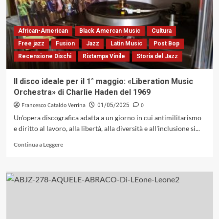
African-American
Black Amercan Music
Cultura
Free jazz
Fusion
Jazz
Latin Music
Post Bop
Recensione Dischi
Ristampa Vinile
Storia del Jazz
Il disco ideale per il 1° maggio: «Liberation Music
Orchestra» di Charlie Haden del 1969
Francesco Cataldo Verrina
0
01/05/2025
Un'opera discografica adatta a un giorno in cui antimilitarismo
e diritto al lavoro, alla libertà, alla diversità e all'inclusione si...
Leggi
Continua a Leggere
di
più
su
Il
disco
ideale
per
il