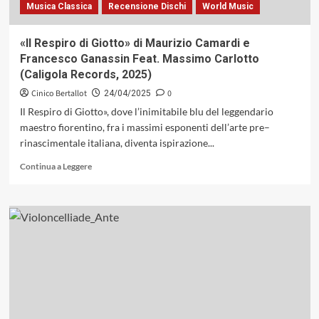
Musica Classica
Recensione Dischi
World Music
della
«Freedom
Suite»
«Il Respiro di Giotto» di Maurizio Camardi e
di
Francesco Ganassin Feat. Massimo Carlotto
Sonny
(Caligola Records, 2025)
Rollins
(Riverside,
Cinico Bertallot
0
24/04/2025
1958)
Il Respiro di Giotto», dove l’inimitabile blu del leggendario
maestro fiorentino, fra i massimi esponenti dell’arte pre–
rinascimentale italiana, diventa ispirazione...
Leggi
Continua a Leggere
di
più
su
«Il
Respiro
di
Giotto»
di
Maurizio
Camardi
e