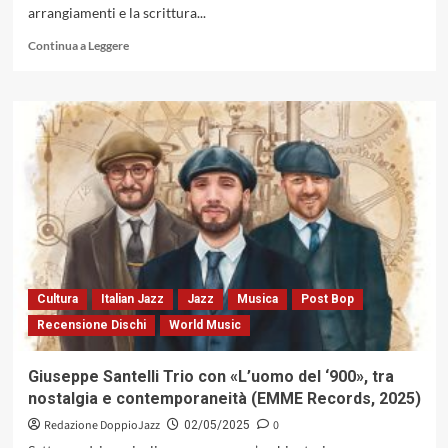
arrangiamenti e la scrittura...
Leggi
Continua a Leggere
di
più
su
«Hammonday»
del
DIL
Organ
Trio,
un
ponte
ideale
fra
Harlem
Cultura
Italian Jazz
Jazz
Musica
Post Bop
e
Recensione Dischi
World Music
Belgrado
(A.MA
Records,
Giuseppe Santelli Trio con «L’uomo del ‘900», tra
2025)
nostalgia e contemporaneità (EMME Records, 2025)
Redazione DoppioJazz
0
02/05/2025