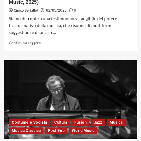
Music, 2025)
Cinico Bertallot
0
02/05/2025
Siamo di fronte a una testimonianza tangibile del potere
trasformativo della musica, che risuona di multiformi
suggestioni e di un'arte...
Leggi
Continua a Leggere
di
più
su
Emiliano
Begni
(ft.
Rossana
Casale
|
Maria
Laura
Baccarini)
con
Costume e Società
Cultura
Fusion
Jazz
Musica
«From
Musica Classica
Post Bop
World Music
End
To