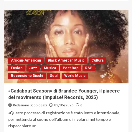
più
su
James
Brown
oggi
avrebbe
compiuto
novantadue
anni.
Il
nostro
African-American
Black Amercan Music
Cultura
omaggio
Fusion
Jazz
Musica
Post Bop
R&B
all’infuocato
Recensione Dischi
Soul
World Music
padrino
del
soul
«Gadabout Season» di Brandee Younger, il piacere
del movimento (Impulse! Records, 2025)
Redazione DoppioJazz
0
02/05/2025
«Questo processo di registrazione è stato lento e intenzionale,
permettendo al suono dell'album di rivelarsi nel tempo e
rispecchiare un...