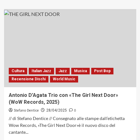
più
su
Aldo
Milani
/
Raffaele
Pallozzi
/
Franco
Fabbrini
/
Dario
Cultura
Italian Jazz
Jazz
Musica
Post Bop
Rossi
Recensione Dischi
World Music
con
«ButNot
4
Antonio D’Agata Trio con «The Girl Next Door»
Trane»
(WoW Records, 2025)
(WoW
Records,
Stefano Dentice
0
28/04/2025
2025)
// di Stefano Dentice // Consegnato alle stampe dall’etichetta
Wow Records, «The Girl Next Door»è il nuovo disco del
cantante...