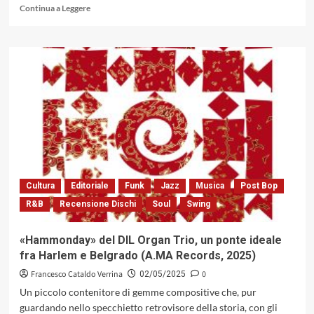
Leggi
Continua a Leggere
di
più
su
«Gadabout
Season»
di
Brandee
Younger,
il
piacere
del
movimento
(Impulse!
Cultura
Editoriale
Funk
Jazz
Musica
Post Bop
Records,
R&B
Recensione Dischi
Soul
Swing
2025)
«Hammonday» del DIL Organ Trio, un ponte ideale
fra Harlem e Belgrado (A.MA Records, 2025)
Francesco Cataldo Verrina
0
02/05/2025
Un piccolo contenitore di gemme compositive che, pur
guardando nello specchietto retrovisore della storia, con gli