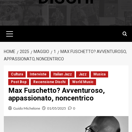
Menu
principale
HOME
2025
MAGGIO
1
MAX FUSCHETTO? AVVENTUROSO,
APPASSIONATO, NONCENTRICO
Cultura
Interviste
Italian Jazz
Jazz
Musica
Post Bop
Recensione Dischi
World Music
Max Fuschetto? Avventuroso,
appassionato, noncentrico
Guido Michelone
01/05/2025
0