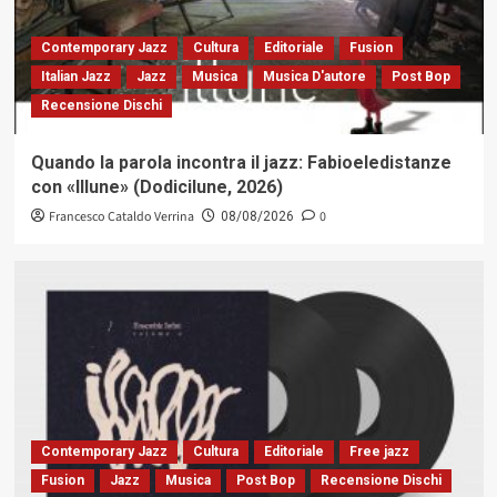
Contemporary Jazz
Cultura
Editoriale
Fusion
Italian Jazz
Jazz
Musica
Musica D'autore
Post Bop
Recensione Dischi
Quando la parola incontra il jazz: Fabioeledistanze
con «Illune» (Dodicilune, 2026)
Francesco Cataldo Verrina
0
08/08/2026
Contemporary Jazz
Cultura
Editoriale
Free jazz
Fusion
Jazz
Musica
Post Bop
Recensione Dischi