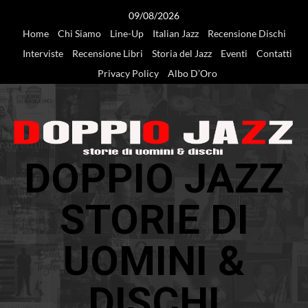
Vai
09/08/2026
al
Home
Chi Siamo
Line-Up
Italian Jazz
Recensione Dischi
contenuto
Interviste
Recensione Libri
Storia del Jazz
Eventi
Contatti
Privacy Policy
Albo D’Oro
DOPPIO JAZZ
STORIE DI
UOMINI &
DISCHI