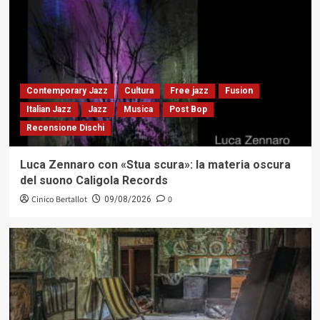
Contemporary Jazz
Cultura
Free jazz
Fusion
Italian Jazz
Jazz
Musica
Post Bop
Recensione Dischi
Luca Zennaro con «Stua scura»: la materia oscura
del suono Caligola Records
Cinico Bertallot
0
09/08/2026