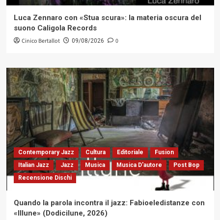
Luca Zennaro con «Stua scura»: la materia oscura del
suono Caligola Records
Cinico Bertallot
0
09/08/2026
Contemporary Jazz
Cultura
Editoriale
Fusion
Italian Jazz
Jazz
Musica
Musica D'autore
Post Bop
Recensione Dischi
Quando la parola incontra il jazz: Fabioeledistanze con
«Illune» (Dodicilune, 2026)