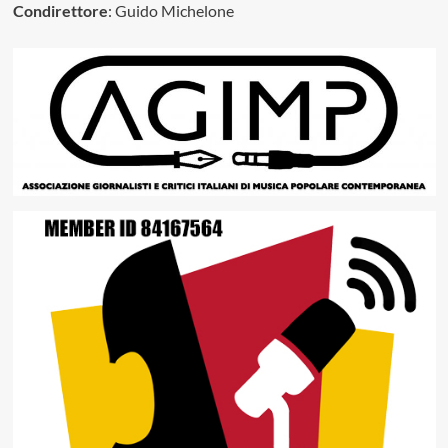
Condirettore
: Guido Michelone