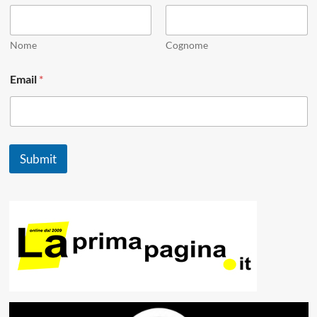
Nome
Cognome
*
Email
*
*
N
a
m
e
Submit