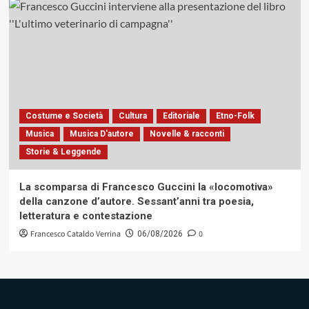
Costume e Società
Cultura
Editoriale
Etno-Folk
Musica
Musica D'autore
Novelle & racconti
Storie & Leggende
La scomparsa di Francesco Guccini la «locomotiva»
della canzone d’autore. Sessant’anni tra poesia,
letteratura e contestazione
Francesco Cataldo Verrina
0
06/08/2026