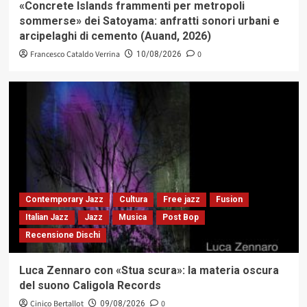
«Concrete Islands frammenti per metropoli
sommerse» dei Satoyama: anfratti sonori urbani e
arcipelaghi di cemento (Auand, 2026)
Francesco Cataldo Verrina
0
10/08/2026
Contemporary Jazz
Cultura
Free jazz
Fusion
Italian Jazz
Jazz
Musica
Post Bop
Recensione Dischi
Luca Zennaro con «Stua scura»: la materia oscura
del suono Caligola Records
Cinico Bertallot
0
09/08/2026