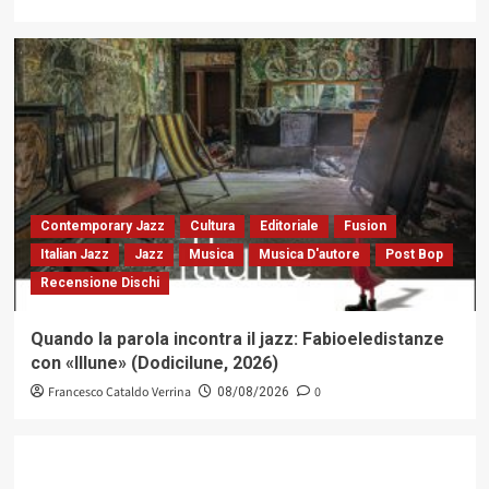
Contemporary Jazz
Cultura
Editoriale
Fusion
Italian Jazz
Jazz
Musica
Musica D'autore
Post Bop
Recensione Dischi
Quando la parola incontra il jazz: Fabioeledistanze
con «Illune» (Dodicilune, 2026)
Francesco Cataldo Verrina
0
08/08/2026