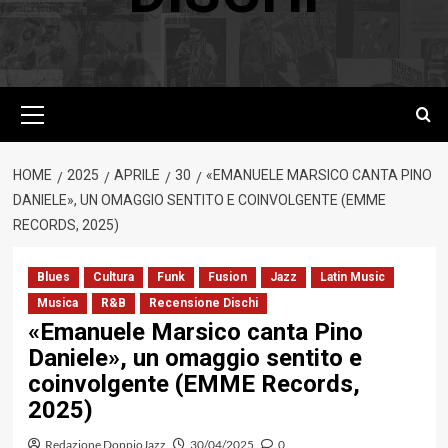
Menu
principale
HOME
2025
APRILE
30
«EMANUELE MARSICO CANTA PINO
DANIELE», UN OMAGGIO SENTITO E COINVOLGENTE (EMME
RECORDS, 2025)
Blues
Cultura
Funk
Fusion
Jazz
Latin Music
Musica
R&B
Recensione Dischi
«Emanuele Marsico canta Pino
Daniele», un omaggio sentito e
coinvolgente (EMME Records,
2025)
Redazione DoppioJazz
30/04/2025
0