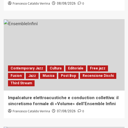
Francesco Cataldo Verrina
0
08/08/2026
Contemporary Jazz
Cultura
Editoriale
Free jazz
Fusion
Jazz
Musica
Post Bop
Recensione Dischi
Third Stream
Impalcature elettroacustiche e conduction collettiva: il
sincretismo formale di «Volume» dell’Ensemble Infini
Francesco Cataldo Verrina
0
07/08/2026