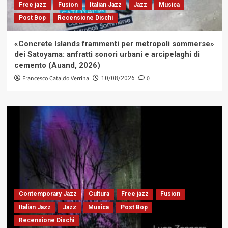
Free jazz
Fusion
Italian Jazz
Jazz
Musica
Post Bop
Recensione Dischi
«Concrete Islands frammenti per metropoli sommerse»
dei Satoyama: anfratti sonori urbani e arcipelaghi di
cemento (Auand, 2026)
Francesco Cataldo Verrina
0
10/08/2026
Contemporary Jazz
Cultura
Free jazz
Fusion
Italian Jazz
Jazz
Musica
Post Bop
Recensione Dischi