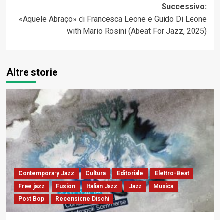
Successivo:
«Aquele Abraço» di Francesca Leone e Guido Di Leone
with Mario Rosini (Abeat For Jazz, 2025)
Altre storie
Contemporary Jazz
Cultura
Editoriale
Elettro-Beat
Free jazz
Fusion
Italian Jazz
Jazz
Musica
Post Bop
Recensione Dischi