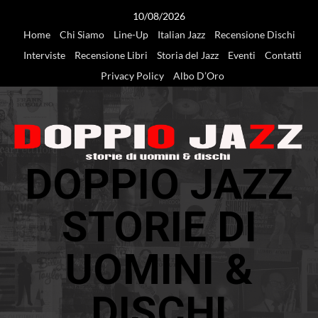
Vai
10/08/2026
al
Home
Chi Siamo
Line-Up
Italian Jazz
Recensione Dischi
contenuto
Interviste
Recensione Libri
Storia del Jazz
Eventi
Contatti
Privacy Policy
Albo D’Oro
DOPPIO JAZZ
STORIE DI
UOMINI &
DISCHI