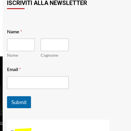
ISCRIVITI ALLA NEWSLETTER
Name
*
Nome
Cognome
*
Email
*
E
m
a
i
l
N
Submit
a
m
e