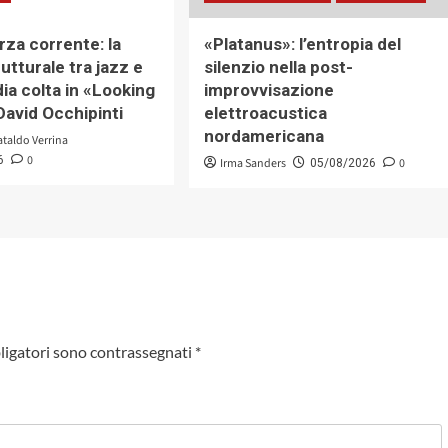
erza corrente: la
«Platanus»: l’entropia del
rutturale tra jazz e
silenzio nella post-
ia colta in «Looking
improvvisazione
David Occhipinti
elettroacustica
nordamericana
ataldo Verrina
0
6
Irma Sanders
0
05/08/2026
ligatori sono contrassegnati
*