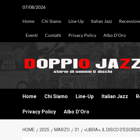
Vai
07/08/2026
al
contenuto
Home
Chi Siamo
Line-Up
Italian Jazz
Recension
Eventi
Contatti
Privacy Policy
Albo D’Oro
DOPPIO JAZZ STORIE DI UOMINI & DISCHI
Home
Chi Siamo
Line-Up
Italian Jazz
R
Privacy Policy
Albo D’Oro
HOME
2025
MARZO
31
«LIBRA», IL DISCO D’ESORDI