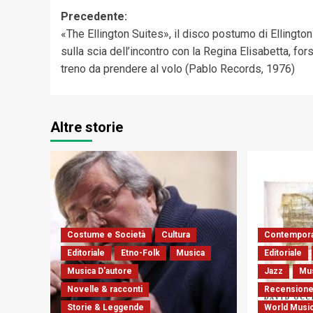
Navigazione
Precedente:
«The Ellington Suites», il disco postumo di Ellington
articolo
sulla scia dell’incontro con la Regina Elisabetta, for
treno da prendere al volo (Pablo Records, 1976)
Altre storie
Costume e Società
Cultura
Contempora
Editoriale
Etno-Folk
Musica
Editoriale
Musica D'autore
Jazz
Mu
Novelle & racconti
Recensione
Storie & Leggende
World Musi