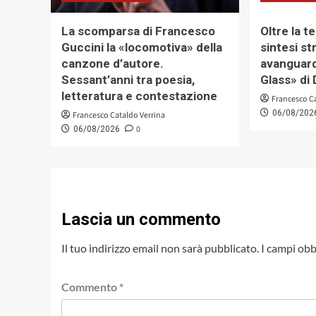
La scomparsa di Francesco
Oltre la t
Guccini la «locomotiva» della
sintesi st
canzone d’autore.
avanguard
Sessant’anni tra poesia,
Glass» di 
letteratura e contestazione
Francesco C
06/08/202
Francesco Cataldo Verrina
0
06/08/2026
Lascia un commento
Il tuo indirizzo email non sarà pubblicato.
I campi obb
Commento
*