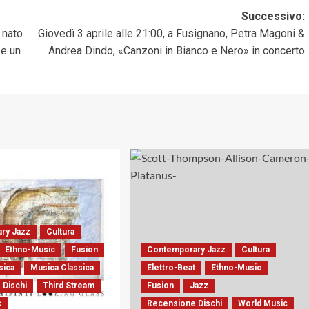
Successivo:
 nato
Giovedì 3 aprile alle 21:00, a Fusignano, Petra Magoni &
se un
Andrea Dindo, «Canzoni in Bianco e Nero» in concerto
ry Jazz
Cultura
Ethno-Music
Fusion
Contemporary Jazz
Cultura
sica
Musica Classica
Elettro-Beat
Ethno-Music
 Dischi
Third Stream
Fusion
Jazz
c
Recensione Dischi
World Music