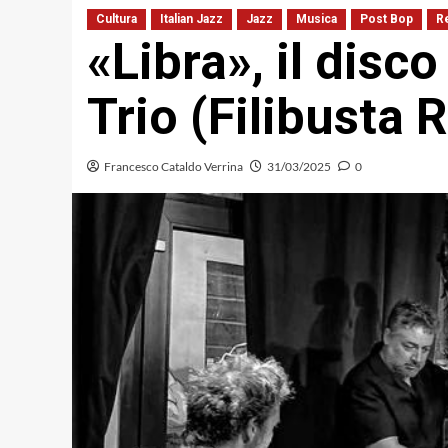
Cultura
Italian Jazz
Jazz
Musica
Post Bop
R
«Libra», il disco
Trio (Filibusta 
Francesco Cataldo Verrina
31/03/2025
0