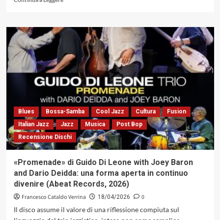
di
più
su
«Trama
Latina»
di
Paolo
Fresu,
David
Linx
e
Gustavo
Blues
Bossa-Samba
Cool Jazz
Cultura
Fusion
Beytelmann:
Italian Jazz
Jazz
Musica
Post Bop
la
Recensione Dischi
materia
migrante
del
«Promenade» di Guido Di Leone with Joey Baron
suono,
and Dario Deidda: una forma aperta in continuo
tra
divenire (Abeat Records, 2026)
riscrittura
e
Francesco Cataldo Verrina
0
18/04/2026
memoria
Il disco assume il valore di una riflessione compiuta sul
(Tǔk