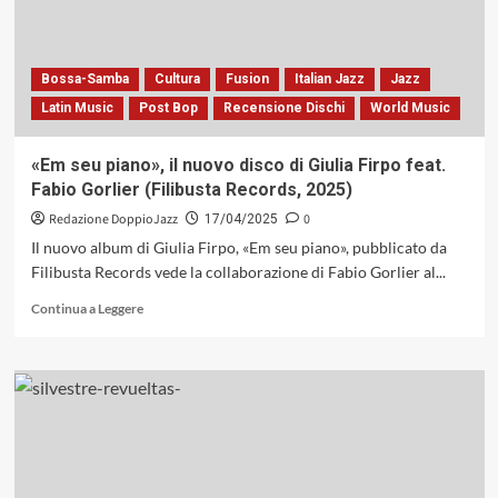
dialogo
in
musica
fra
Bossa-Samba
Cultura
Fusion
Italian Jazz
Jazz
chitarra
Latin Music
Post Bop
Recensione Dischi
World Music
e
sentimenti
(Dodicilune,
«Em seu piano», il nuovo disco di Giulia Firpo feat.
2025)
Fabio Gorlier (Filibusta Records, 2025)
Redazione DoppioJazz
0
17/04/2025
Il nuovo album di Giulia Firpo, «Em seu piano», pubblicato da
Filibusta Records vede la collaborazione di Fabio Gorlier al...
Leggi
Continua a Leggere
di
più
su
«Em
seu
piano»,
il
nuovo
disco