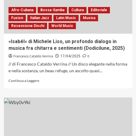
Afro-Cubana
Bossa-Samba
Cultura
Editoriale
Fusion
Italian Jazz
Latin Music
Musica
Recensione Dischi
World Music
«Isabél» di Michele Liso, un profondo dialogo in
musica fra chitarra e sentimenti (Dodicilune, 2025)
Francesco Cataldo Verrina
0
17/04/2025
// di Francesco Cataldo Verrina // Un disco elegante nella forma
e nella sostanza, un beau refuge, un ascolto quasi...
Leggi
Continua a Leggere
di
più
su
«Isabél»
di
Michele
Liso,
un
profondo