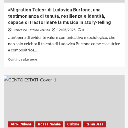
«Migration Tales» di Ludovica Burtone, una
testimonianza di tenuta, resilienza e identità,
capace di trasformare la musica in story-telling
Francesco Cataldo Verrina
0
12/05/2025
...un'opera di evidente valore comunicativo e sociologico, che
non solo celebra il talento di Ludovica Burtone come esecutrice
e compositrice,...
Leggi
Continua a Leggere
di
più
su
«Migration
Tales»
di
Ludovica
Burtone,
una
testimonianza
di
tenuta,
Afro-Cubana
Bossa-Samba
Cultura
Italian Jazz