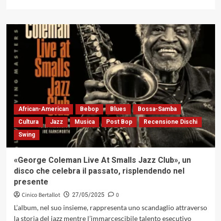
di
più
su
«Meditation»
(o
«Dynamic
Duo»)
di
George
Coleman
e
Tete
African-American
Bebop
Blues
Bossa-Samba
Montoliu,
Cultura
Jazz
Musica
Post Bop
Recensione Dischi
un
Swing
incontro
sorprendente
(Timeless,
«George Coleman Live At Smalls Jazz Club», un
1977)
disco che celebra il passato, risplendendo nel
presente
Cinico Bertallot
0
27/05/2025
L’album, nel suo insieme, rappresenta uno scandaglio attraverso
la storia del jazz mentre l’immarcescibile talento esecutivo