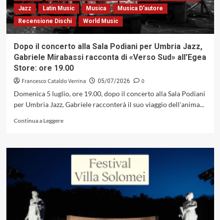
il
Jazz
Latin Music
Musica
Musica D'autore
clarinetto
Recensione Dischi
World Music
racconta
(Egea
Records,
Dopo il concerto alla Sala Podiani per Umbria Jazz,
2026)
Gabriele Mirabassi racconta di «Verso Sud» all’Egea
Store: ore 19.00
Francesco Cataldo Verrina
0
05/07/2026
Domenica 5 luglio, ore 19.00, dopo il concerto alla Sala Podiani
per Umbria Jazz, Gabriele racconterà il suo viaggio dell'anima...
Leggi
Continua a Leggere
di
più
su
Dopo
il
concerto
alla
Sala
Podiani
per