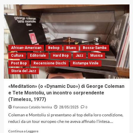
accorato
su
omaggio
È
a
morto
Maurizio
il
Caldura
batterista
Núñez
Al
(Caligola
Foster,
Records,
re
African-American
2025)
Bebop
Blues
Bossa-Samba
dei
tamburi
Cultura
Editoriale
Hard Bop
Jazz
Musica
alla
Post Bop
Recensione Dischi
Ristampa Vinile
corte
Storia del Jazz
di
Miles
Davis.
«Meditation» (o «Dynamic Duo») di George Coleman
Doppio
e Tete Montoliu, un incontro sorprendente
Jazz
(Timeless, 1977)
lo
ricorda
Francesco Cataldo Verrina
0
28/05/2025
così…
Coleman e Montoliu si presentano al top della loro condizione,
reduci da un tour europeo che ne aveva affinato l'intesa....
Leggi
Continua a Leggere