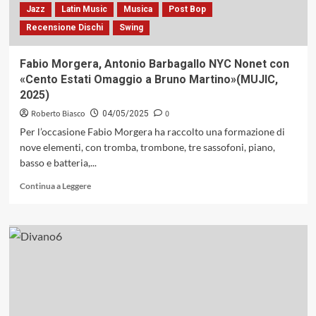
resilienza
Jazz
Latin Music
Musica
Post Bop
e
Recensione Dischi
Swing
identità,
capace
di
Fabio Morgera, Antonio Barbagallo NYC Nonet con
trasformare
«Cento Estati Omaggio a Bruno Martino»(MUJIC,
la
2025)
musica
in
Roberto Biasco
0
04/05/2025
story-
Per l’occasione Fabio Morgera ha raccolto una formazione di
telling
nove elementi, con tromba, trombone, tre sassofoni, piano,
basso e batteria,...
Leggi
Continua a Leggere
di
più
su
Fabio
Morgera,
Antonio
Barbagallo
NYC
Nonet