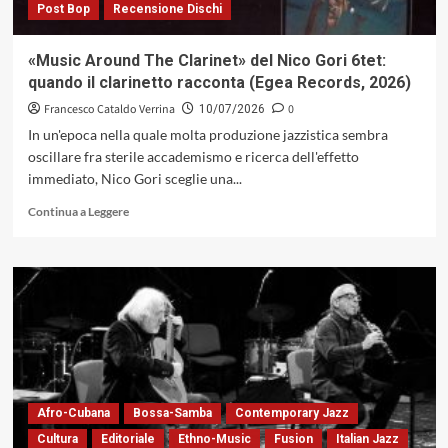
Post Bop
Recensione Dischi
«Music Around The Clarinet» del Nico Gori 6tet:
quando il clarinetto racconta (Egea Records, 2026)
Francesco Cataldo Verrina
0
10/07/2026
In un'epoca nella quale molta produzione jazzistica sembra
oscillare fra sterile accademismo e ricerca dell'effetto
immediato, Nico Gori sceglie una...
Leggi
Continua a Leggere
di
più
su
«Music
Around
The
Clarinet»
del
Nico
Gori
Afro-Cubana
Bossa-Samba
Contemporary Jazz
6tet:
quando
Cultura
Editoriale
Ethno-Music
Fusion
Italian Jazz