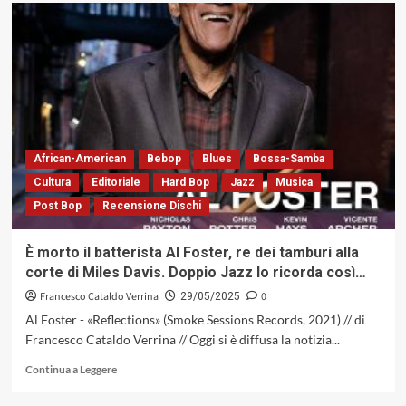
su
«Six
Friends
For
Bicio»
di
G.
Casati
/
R.
African-American
Bebop
Blues
Bossa-Samba
Rossi
Cultura
Editoriale
Hard Bop
Jazz
Musica
/
Post Bop
Recensione Dischi
M.
Polga
/
È morto il batterista Al Foster, re dei tamburi alla
M.
corte di Miles Davis. Doppio Jazz lo ricorda così…
Tonolo
/
Francesco Cataldo Verrina
0
29/05/2025
M.
Al Foster - «Reflections» (Smoke Sessions Records, 2021) // di
Abrams
Francesco Cataldo Verrina // Oggi si è diffusa la notizia...
/
E.
Leggi
Continua a Leggere
Smiderle,
di
un
più