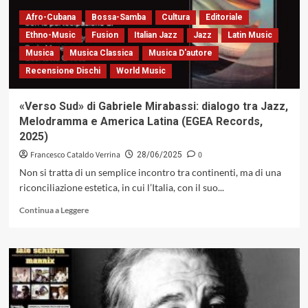
un
Afro-Cubana
Bossa-Samba
Cultura
Editoriale
racconto
armonico
Ethno-Music
Fusion
Italian Jazz
Jazz
Latin Music
tra
Musica
Musica Classica
Musica D'autore
parola,
Recensione Dischi
World Music
voce
e
memoria
«Verso Sud» di Gabriele Mirabassi: dialogo tra Jazz,
(Egea
Melodramma e America Latina (EGEA Records,
Records)
2025)
Francesco Cataldo Verrina
0
28/06/2025
Non si tratta di un semplice incontro tra continenti, ma di una
riconciliazione estetica, in cui l’Italia, con il suo...
Leggi
Continua a Leggere
di
più
su
«Verso
Sud»
di
Gabriele