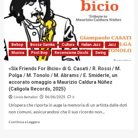
Schifrin:
Architetto
del
suono,
Alchimista
sui
generis
Bebop
Bossa-Samba
Cultura
Italian Jazz
Jazz
Musica
Post Bop
Recensione Dischi
Swing
«Six Friends For Bicio» di G. Casati / R. Rossi / M.
Polga / M. Tonolo / M. Abrams / E. Smiderle, un
accorato omaggio a Maurizio Caldura Núñez
(Caligola Records, 2025)
Cinico Bertallot
0
06/06/2025
Un’opera che riporta in auge la memoria di un artista dalle doti
non comuni, assicurandosi che il suo ricordo non...
Leggi
Continua a Leggere
di
più