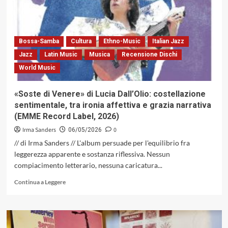
con
«Onde
Nasce
O
Som.
Bossa-Samba
Cultura
Ethno-Music
Italian Jazz
Voci
Jazz
Latin Music
Musica
Recensione Dischi
e
World Music
suoni
dal
Brasile»
«Soste di Venere» di Lucia Dall’Olio: costellazione
si
sentimentale, tra ironia affettiva e grazia narrativa
apre
(EMME Record Label, 2026)
la
grande
Irma Sanders
0
06/05/2026
stagione
// di Irma Sanders // L'album persuade per l'equilibrio fra
della
leggerezza apparente e sostanza riflessiva. Nessun
musica
compiacimento letterario, nessuna caricatura...
in
Umbria
Leggi
Continua a Leggere
di
più
su
«Soste