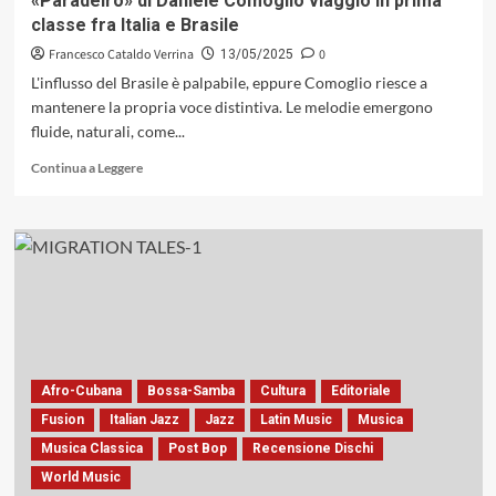
«Paradeiro» di Daniele Comoglio viaggio in prima
storie
classe fra Italia e Brasile
musicali
di
Francesco Cataldo Verrina
0
13/05/2025
due
L'influsso del Brasile è palpabile, eppure Comoglio riesce a
Americhe
mantenere la propria voce distintiva. Le melodie emergono
fluide, naturali, come...
Leggi
Continua a Leggere
di
più
su
«Paradeiro»
di
Daniele
Comoglio
viaggio
in
prima
Afro-Cubana
Bossa-Samba
Cultura
Editoriale
classe
fra
Fusion
Italian Jazz
Jazz
Latin Music
Musica
Italia
Musica Classica
Post Bop
Recensione Dischi
e
World Music
Brasile