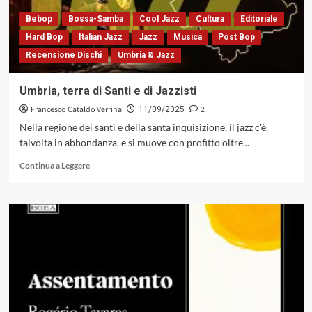
Davis
lo
Bebop
Bossa-Samba
Cool Jazz
Cultura
Editoriale
definì:
Hard Bop
Italian Jazz
Jazz
Musica
Post Bop
«uno
Recensione Dischi
Umbria & Jazz
dei
musicisti
più
Umbria, terra di Santi e di Jazzisti
impressionanti
Francesco Cataldo Verrina
2
del
11/09/2025
pianeta»
Nella regione dei santi e della santa inquisizione, il jazz c'è,
talvolta in abbondanza, e si muove con profitto oltre...
Leggi
Continua a Leggere
di
più
su
Umbria,
terra
di
Santi
e
di
Jazzisti