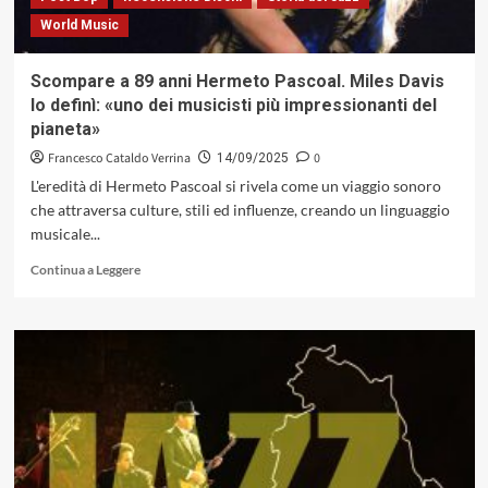
musicalità
World Music
del
buon
vivere
Scompare a 89 anni Hermeto Pascoal. Miles Davis
lo definì: «uno dei musicisti più impressionanti del
pianeta»
Francesco Cataldo Verrina
0
14/09/2025
L'eredità di Hermeto Pascoal si rivela come un viaggio sonoro
che attraversa culture, stili ed influenze, creando un linguaggio
musicale...
Leggi
Continua a Leggere
di
più
su
Scompare
a
89
anni
Hermeto
Pascoal.
Miles