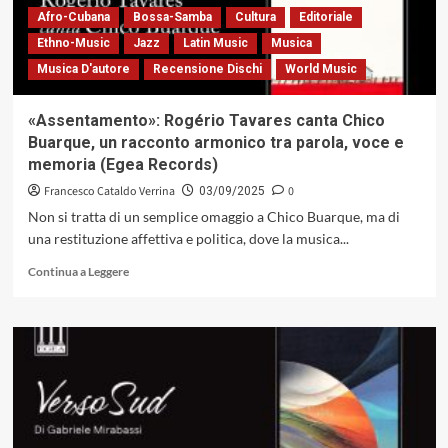
Afro-Cubana
Bossa-Samba
Cultura
Editoriale
Ethno-Music
Jazz
Latin Music
Musica
Musica D'autore
Recensione Dischi
World Music
«Assentamento»: Rogério Tavares canta Chico
Buarque, un racconto armonico tra parola, voce e
memoria (Egea Records)
Francesco Cataldo Verrina
0
03/09/2025
Non si tratta di un semplice omaggio a Chico Buarque, ma di
una restituzione affettiva e politica, dove la musica...
Leggi
Continua a Leggere
di
più
su
«Assentamento»:
Rogério
Tavares
canta
Chico
Buarque,