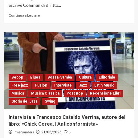
ascrive Coleman di diritto...
Leggi
Continua a Leggere
di
più
su
«George
Coleman
Live
At
Smalls
Jazz
Club»,
Bebop
Blues
Bossa-Samba
Cultura
Editoriale
un
disco
Free jazz
Fusion
Interviste
Jazz
Latin Music
che
Musica
Musica Classica
Post Bop
Recensione Libri
celebra
Storia del Jazz
Swing
il
passato,
risplendendo
Intervista a Francesco Cataldo Verrina, autore del
nel
libro: «Chick Corea, l’Anticonformista»
presente
Irma Sanders
0
21/05/2025