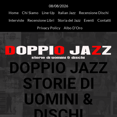
Vai
08/08/2026
al
Home
Chi Siamo
Line-Up
Italian Jazz
Recensione Dischi
contenuto
Interviste
Recensione Libri
Storia del Jazz
Eventi
Contatti
Privacy Policy
Albo D’Oro
DOPPIO JAZZ
STORIE DI
UOMINI &
DISCHI