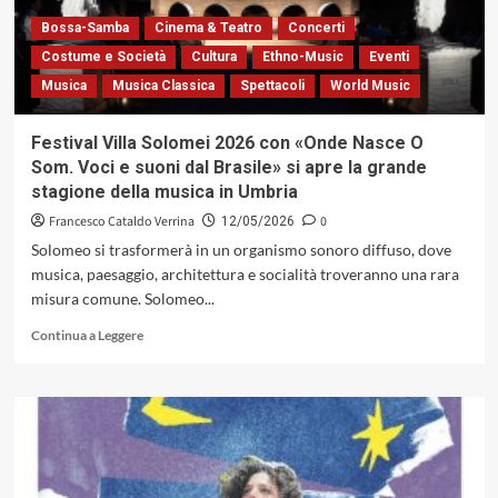
Umbria
Jazz,
Bossa-Samba
Cinema & Teatro
Concerti
Gabriele
Costume e Società
Cultura
Ethno-Music
Eventi
Mirabassi
Musica
Musica Classica
Spettacoli
World Music
racconta
di
«Verso
Festival Villa Solomei 2026 con «Onde Nasce O
Sud»
Som. Voci e suoni dal Brasile» si apre la grande
all’Egea
stagione della musica in Umbria
Store:
ore
Francesco Cataldo Verrina
0
12/05/2026
19.00
Solomeo si trasformerà in un organismo sonoro diffuso, dove
musica, paesaggio, architettura e socialità troveranno una rara
misura comune. Solomeo...
Leggi
Continua a Leggere
di
più
su
Festival
Villa
Solomei
2026