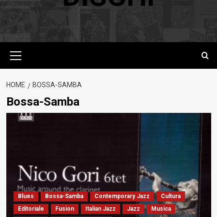
Menu
principale
HOME
BOSSA-SAMBA
Bossa-Samba
Blues
Bossa-Samba
Contemporary Jazz
Cultura
Editoriale
Fusion
Italian Jazz
Jazz
Musica