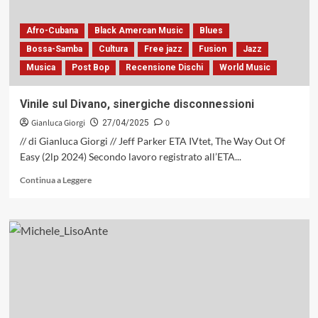
con
«Cento
Estati
Afro-Cubana
Black Amercan Music
Blues
Omaggio
Bossa-Samba
Cultura
Free jazz
Fusion
Jazz
a
Musica
Post Bop
Recensione Dischi
World Music
Bruno
Martino»(MUJIC,
2025)
Vinile sul Divano, sinergiche disconnessioni
Gianluca Giorgi
0
27/04/2025
// di Gianluca Giorgi // Jeff Parker ETA IVtet, The Way Out Of
Easy (2lp 2024) Secondo lavoro registrato all’ETA...
Leggi
Continua a Leggere
di
più
su
Vinile
sul
Divano,
sinergiche
disconnessioni