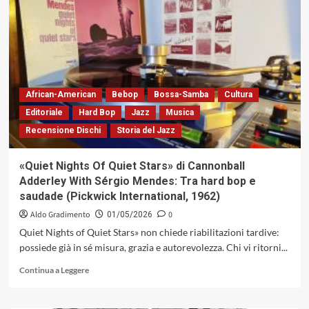
di
Venere»
di
Lucia
Dall’Olio:
costellazione
sentimentale,
tra
African-American
Bebop
Bossa-Samba
Cultura
ironia
Editoriale
Hard Bop
Jazz
Musica
affettiva
Recensione Dischi
Storia del Jazz
e
grazia
narrativa
«Quiet Nights Of Quiet Stars» di Cannonball
(EMME
Adderley With Sérgio Mendes: Tra hard bop e
Record
saudade (Pickwick International, 1962)
Label,
2026)
Aldo Gradimento
0
01/05/2026
Quiet Nights of Quiet Stars» non chiede riabilitazioni tardive:
possiede già in sé misura, grazia e autorevolezza. Chi vi ritorni...
Leggi
Continua a Leggere
di
più
su