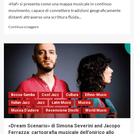
(Abeat
«Haf» si presenta come una mappa musicale in continuo
Records,
movimento, capace di connettere tradizioni geograficamente
2026)
distanti attraverso una scrittura fluida...
Leggi
Continua a Leggere
di
più
su
«Haf»
di
Carwyn
Ellis
&
Rio
18:
una
cartografia
Bossa-Samba
Cool Jazz
Cultura
Ethno-Music
sonora
Italian Jazz
Jazz
Latin Music
Musica
tra
Musica D'autore
Recensione Dischi
World Music
Atlantico
e
Tropici
«Dream Scenario» di Simona Severini and Jacopo
Ferrazza: cartografia musicale dell’onirico allo