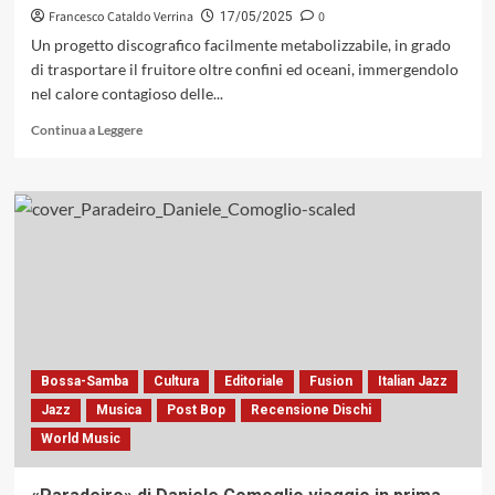
Francesco Cataldo Verrina
0
17/05/2025
Un progetto discografico facilmente metabolizzabile, in grado
di trasportare il fruitore oltre confini ed oceani, immergendolo
nel calore contagioso delle...
Leggi
Continua a Leggere
di
più
su
«Mi
Barrio»
di
Pan-
Am
Latin
Project,
un
arazzo
Bossa-Samba
Cultura
Editoriale
Fusion
Italian Jazz
sonoro
Jazz
Musica
Post Bop
Recensione Dischi
che
World Music
intreccia
abilmente
le