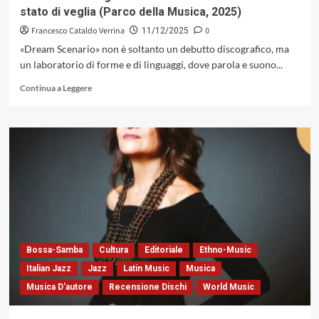
stato di veglia (Parco della Musica, 2025)
Francesco Cataldo Verrina
0
11/12/2025
«Dream Scenario» non è soltanto un debutto discografico, ma
un laboratorio di forme e di linguaggi, dove parola e suono...
Leggi
Continua a Leggere
di
più
su
«Dream
Scenario»
di
Simona
Severini
and
Jacopo
Ferrazza:
cartografia
Bossa-Samba
Cultura
Editoriale
Ethno-Music
musicale
Italian Jazz
Jazz
Latin Music
Musica
dell’onirico
Musica D'autore
Recensione Dischi
World Music
allo
stato
di