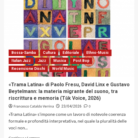
«Quiet
Nights
Of
Quiet
Stars»
di
Cannonball
Adderley
With
Bossa-Samba
Cultura
Editoriale
Ethno-Music
Sérgio
Italian Jazz
Jazz
Musica
Post Bop
Mendes:
Recensione Dischi
World Music
Tra
hard
bop
«Trama Latina» di Paolo Fresu, David Linx e Gustavo
e
Beytelmann: la materia migrante del suono, tra
saudade
riscrittura e memoria (Tǔk Voice, 2026)
(Pickwick
International,
Francesco Cataldo Verrina
0
23/04/2026
1962)
«Trama Latina» s'impone come un lavoro di notevole coerenza
formale e profondità interpretativa, nel quale la pluralità delle
voci non...
Leggi
Continua a Leggere