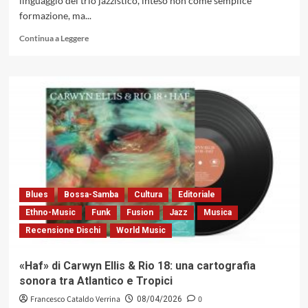
linguaggio del trio jazzistico, inteso non come semplice
Voice,
formazione, ma...
2026)
Leggi
Continua a Leggere
di
più
su
«Promenade»
di
Guido
Di
Leone
with
Joey
Baron
and
Blues
Bossa-Samba
Cultura
Editoriale
Dario
Ethno-Music
Funk
Fusion
Jazz
Musica
Deidda:
Recensione Dischi
World Music
una
forma
aperta
«Haf» di Carwyn Ellis & Rio 18: una cartografia
in
sonora tra Atlantico e Tropici
continuo
divenire
Francesco Cataldo Verrina
0
08/04/2026