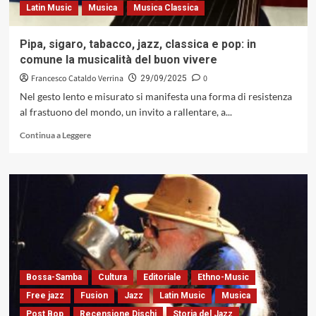
Latin Music
Musica
Musica Classica
Mônica
Salmaso.
Tra
Pipa, sigaro, tabacco, jazz, classica e pop: in
Napoli
comune la musicalità del buon vivere
e
Rio,
Francesco Cataldo Verrina
0
29/09/2025
la
Nel gesto lento e misurato si manifesta una forma di resistenza
lingua
al frastuono del mondo, un invito a rallentare, a...
come
poesia,
Leggi
Continua a Leggere
resistenza
di
e
più
reinvenzione
su
sonora
Pipa,
(Parco
sigaro,
della
tabacco,
Musica,
jazz,
2025)
classica
e
pop:
Bossa-Samba
Cultura
Editoriale
Ethno-Music
in
comune
Free jazz
Fusion
Jazz
Latin Music
Musica
la
Post Bop
Recensione Dischi
Storia del Jazz