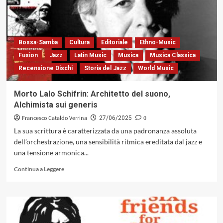
Mirabassi:
dialogo
tra
Jazz,
Melodramma
Bossa-Samba
Cultura
Editoriale
Ethno-Music
e
Fusion
Jazz
Latin Music
Musica
Musica Classica
America
Recensione Dischi
Storia del Jazz
World Music
Latina
(EGEA
Records,
Morto Lalo Schifrin: Architetto del suono,
2025)
Alchimista sui generis
Francesco Cataldo Verrina
0
27/06/2025
La sua scrittura è caratterizzata da una padronanza assoluta
dell’orchestrazione, una sensibilità ritmica ereditata dal jazz e
una tensione armonica...
Leggi
Continua a Leggere
di
più
su
Morto
Lalo