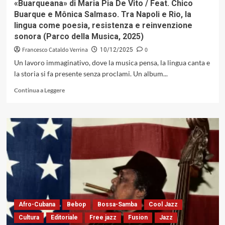
«Buarqueana» di Maria Pia De Vito / Feat. Chico
veglia
Buarque e Mônica Salmaso. Tra Napoli e Rio, la
(Parco
lingua come poesia, resistenza e reinvenzione
della
sonora (Parco della Musica, 2025)
Musica,
2025)
Francesco Cataldo Verrina
0
10/12/2025
Un lavoro immaginativo, dove la musica pensa, la lingua canta e
la storia si fa presente senza proclami. Un album...
Leggi
Continua a Leggere
di
più
su
«Buarqueana»
di
Maria
Pia
De
Vito
/
Feat.
Chico
Afro-Cubana
Bebop
Bossa-Samba
Cool Jazz
Buarque
Cultura
Editoriale
Free jazz
Fusion
Jazz
e