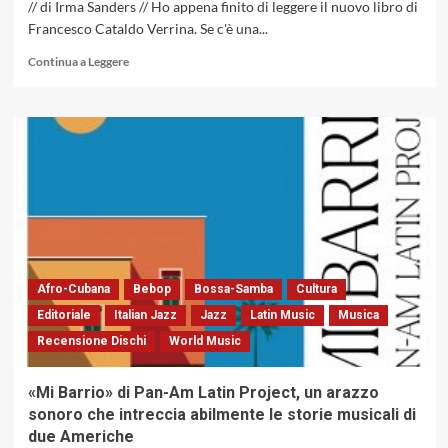
// di Irma Sanders // Ho appena finito di leggere il nuovo libro di
Francesco Cataldo Verrina. Se c'è una...
Leggi
Continua a Leggere
di
più
su
Intervista
a
Francesco
Cataldo
Verrina,
autore
del
libro:
«Chick
Afro-Cubana
Bebop
Bossa-Samba
Cultura
Corea,
Editoriale
Italian Jazz
Jazz
Latin Music
Musica
l’Anticonformista»
Recensione Dischi
World Music
«Mi Barrio» di Pan-Am Latin Project, un arazzo
sonoro che intreccia abilmente le storie musicali di
due Americhe