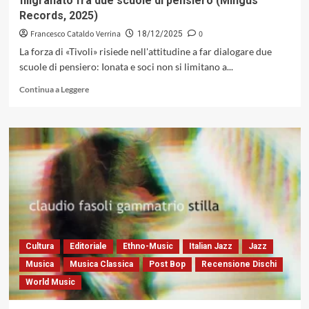
filigranato fra due scuole di pensiero (Mingus
House,
Records, 2025)
1978
/1979)
Francesco Cataldo Verrina
0
18/12/2025
La forza di «Tivoli» risiede nell'attitudine a far dialogare due
scuole di pensiero: Ionata e soci non si limitano a...
Leggi
Continua a Leggere
di
più
su
Max
Ionata
Special
Edition
con
«Tivoli»:
un
dialogo
filigranato
Cultura
Editoriale
Ethno-Music
Italian Jazz
Jazz
fra
Musica
Musica Classica
Post Bop
Recensione Dischi
due
World Music
scuole
di