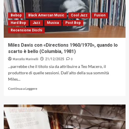
2009
Bebop
Black Amercan Music
Cool Jazz
Fusion
Hard Bop
Jazz
Musica
Post Bop
Recensione Dischi
Miles Davis con «Directions 1960/1970», quando lo
scarto è bello (Columbia, 1981)
Marcello Marinelli
0
21/12/2025
...parrebbe che il titolo sia da attribuire a Teo Macero, il
produttore di quelle sessioni. Dall'alto della sua sommità
Miles...
Leggi
Continua a Leggere
di
più
su
Miles
Davis
con
«Directions