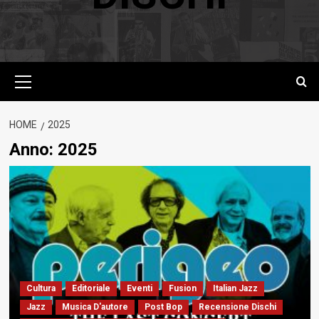
Menu
principale
HOME
2025
Anno:
2025
Cultura
Editoriale
Eventi
Fusion
Italian Jazz
Jazz
Musica D'autore
Post Bop
Recensione Dischi