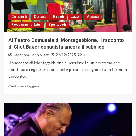
di
13
famose
Concerti
Cultura
Eventi
Jazz
Musica
Christmas
Recensione Libri
Spettacoli
Songs
1932-
2004
Al Teatro Comunale di Montegabbione, il racconto
di Chet Baker conquista ancora il pubblico
Redazione DoppioJazz
0
22/12/2025
Il successo di Montegabbione s'inserisce in un percorso che
continua a registrare consensi e presenze, segno di una formula
vincente...
Leggi
Continua a Leggere
di
più
su
Al
Teatro
Comunale
di
Montegabbione,