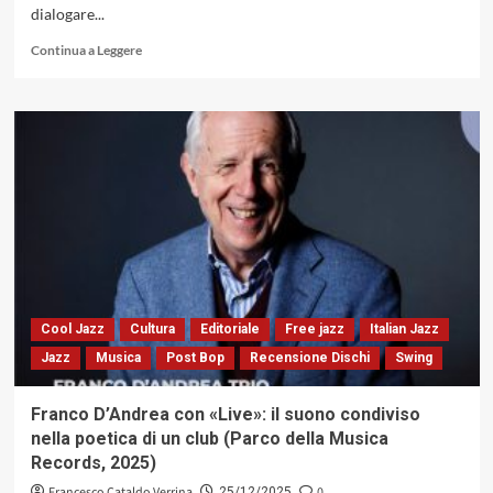
dialogare...
Leggi
Continua a Leggere
di
più
su
«Beauty»
di
Ryuichi
Sakamoto:
un
atlante
di
culture
in
dialogo
Cool Jazz
Cultura
Editoriale
Free jazz
Italian Jazz
(Virgin
Jazz
Musica
Post Bop
Recensione Dischi
Swing
Records,
1990)
Franco D’Andrea con «Live»: il suono condiviso
nella poetica di un club (Parco della Musica
Records, 2025)
Francesco Cataldo Verrina
0
25/12/2025