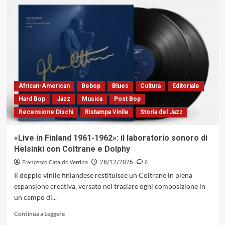
Il
28
dicembre
2025,
Michel
Petrucciani
avrebbe
compiuto
sessantatrè
African-American
Bebop
Blues
Cultura
Editoriale
anni:
Hard Bop
Jazz
Musica
Post Bop
ne
Recensione Dischi
Ristampa Vinile
Storia del Jazz
abbiamo
tracciato
un
«Live in Finland 1961-1962»: il laboratorio sonoro di
profilo
Helsinki con Coltrane e Dolphy
Francesco Cataldo Verrina
0
28/12/2025
Il doppio vinile finlandese restituisce un Coltrane in piena
espansione creativa, versato nel traslare ogni composizione in
un campo di...
Leggi
Continua a Leggere
di