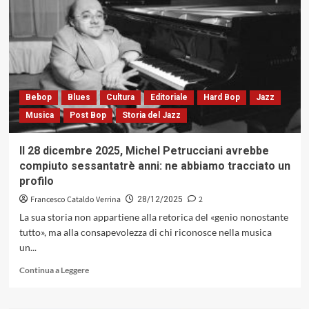
di
Roy
Hargrove:
prove
d’autore
lungo
il
Bebop
Blues
Cultura
Editoriale
Hard Bop
Jazz
viaggio
Musica
Post Bop
Storia del Jazz
nelle
notti
di
Il 28 dicembre 2025, Michel Petrucciani avrebbe
un’America
compiuto sessantatrè anni: ne abbiamo tracciato un
profonda
profilo
(BMG/
Novus,
Francesco Cataldo Verrina
2
28/12/2025
1993)
La sua storia non appartiene alla retorica del «genio nonostante
tutto», ma alla consapevolezza di chi riconosce nella musica
un...
Leggi
Continua a Leggere
di
più
su