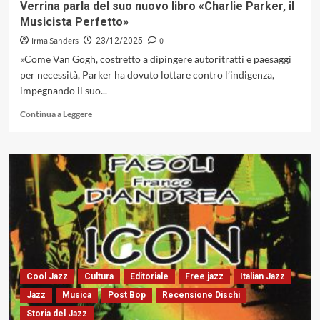
Verrina parla del suo nuovo libro «Charlie Parker, il
studiare
Musicista Perfetto»
Irma Sanders
0
23/12/2025
«Come Van Gogh, costretto a dipingere autoritratti e paesaggi
per necessità, Parker ha dovuto lottare contro l’indigenza,
impegnando il suo...
Leggi
Continua a Leggere
di
più
su
Un
viaggio
nel
cuore
del
bebop:
Francesco
Cataldo
Verrina
Cool Jazz
Cultura
Editoriale
Free jazz
Italian Jazz
parla
Jazz
Musica
Post Bop
Recensione Dischi
del
Storia del Jazz
suo