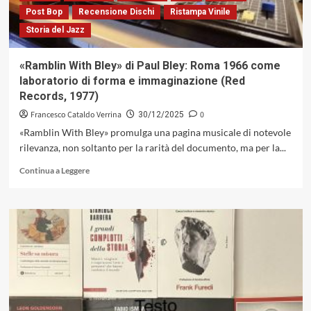
4
Post Bop
Recensione Dischi
Ristampa Vinile
luglio
Storia del Jazz
2026,
all’Arena
Santa
«Ramblin With Bley» di Paul Bley: Roma 1966 come
Giuliana
laboratorio di forma e immaginazione (Red
di
Records, 1977)
Perugia.
Ecco
Francesco Cataldo Verrina
0
30/12/2025
un
«Ramblin With Bley» promulga una pagina musicale di notevole
profilo
rilevanza, non soltanto per la rarità del documento, ma per la...
della
storica
Leggi
Continua a Leggere
band
di
più
su
«Ramblin
With
Bley»
di
Paul
Bley:
Roma