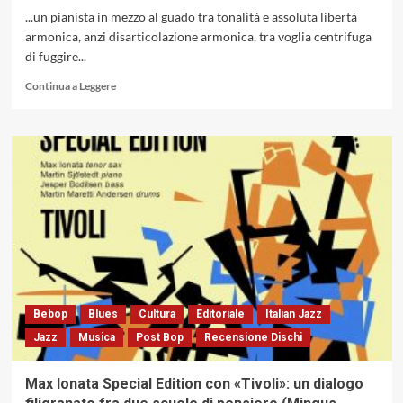
del
...un pianista in mezzo al guado tra tonalità e assoluta libertà
songbook
armonica, anzi disarticolazione armonica, tra voglia centrifuga
americano
di fuggire...
(Abeat
Records,
Leggi
Continua a Leggere
2025)
di
più
su
Dischi
scelti
a
caso
e
blindfold
test:
Andrew
Hill
con
Bebop
Blues
Cultura
Editoriale
Italian Jazz
«From
Jazz
Musica
Post Bop
Recensione Dischi
California
With
Love»
Max Ionata Special Edition con «Tivoli»: un dialogo
(Artist