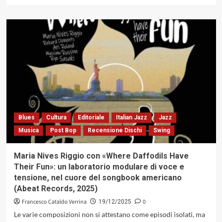
più
su
«Jazz
in
Love»:
Bruno
Biriaco
&
Saxes
Machine
special
guest
Blues
Cultura
Editoriale
Italian Jazz
Jazz
Ada
Musica
Post Bop
Recensione Dischi
Swing
Montellanico,
Casa
del
Maria Nives Riggio con «Where Daffodils Have
Jazz,
Their Fun»: un laboratorio modulare di voce e
Roma
tensione, nel cuore del songbook americano
14/12/2025
(Abeat Records, 2025)
Francesco Cataldo Verrina
0
19/12/2025
Le varie composizioni non si attestano come episodi isolati, ma