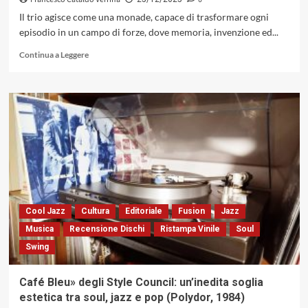
Il trio agisce come una monade, capace di trasformare ogni
episodio in un campo di forze, dove memoria, invenzione ed...
Leggi
Continua a Leggere
di
più
su
Franco
D’Andrea
con
«Live»:
il
suono
condiviso
nella
poetica
Cool Jazz
Cultura
Editoriale
Fusion
Jazz
di
Musica
Recensione Dischi
Ristampa Vinile
Soul
un
Swing
club
(Parco
della
Café Bleu» degli Style Council: un’inedita soglia
Musica
estetica tra soul, jazz e pop (Polydor, 1984)
Records,