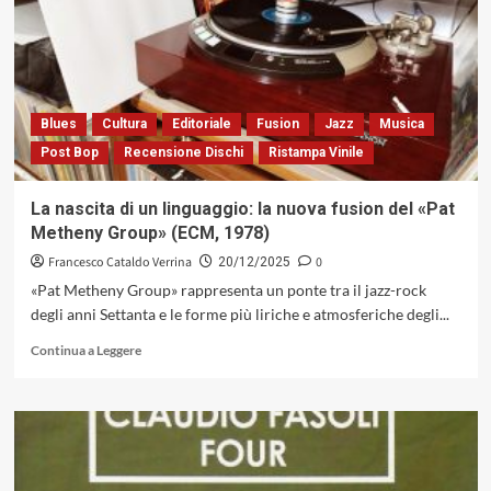
1960/1970»,
quando
lo
scarto
è
bello
Blues
Cultura
Editoriale
Fusion
Jazz
Musica
(Columbia,
Post Bop
Recensione Dischi
Ristampa Vinile
1981)
La nascita di un linguaggio: la nuova fusion del «Pat
Metheny Group» (ECM, 1978)
Francesco Cataldo Verrina
0
20/12/2025
«Pat Metheny Group» rappresenta un ponte tra il jazz-rock
degli anni Settanta e le forme più liriche e atmosferiche degli...
Leggi
Continua a Leggere
di
più
su
La
nascita
di