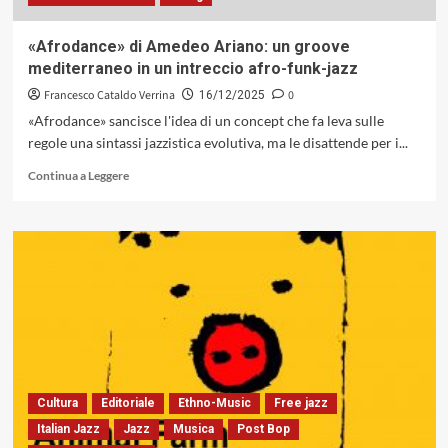
jazz
(Soul
«Afrodance» di Amedeo Ariano: un groove
Note,
mediterraneo in un intreccio afro-funk-jazz
2003)
Francesco Cataldo Verrina
0
16/12/2025
«Afrodance» sancisce l'idea di un concept che fa leva sulle
regole una sintassi jazzistica evolutiva, ma le disattende per i...
Leggi
Continua a Leggere
di
più
su
«Afrodance»
di
Amedeo
Ariano:
un
groove
mediterraneo
in
un
Cultura
Editoriale
Ethno-Music
Free jazz
intreccio
Italian Jazz
Jazz
Musica
Post Bop
afro-