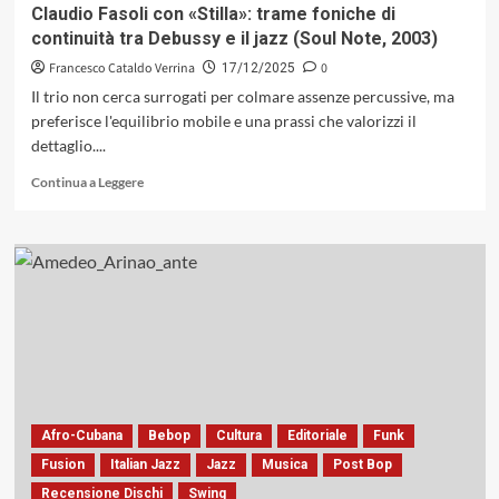
pensiero
Claudio Fasoli con «Stilla»: trame foniche di
(Mingus
continuità tra Debussy e il jazz (Soul Note, 2003)
Records,
2025)
Francesco Cataldo Verrina
0
17/12/2025
Il trio non cerca surrogati per colmare assenze percussive, ma
preferisce l'equilibrio mobile e una prassi che valorizzi il
dettaglio....
Leggi
Continua a Leggere
di
più
su
Claudio
Fasoli
con
«Stilla»:
trame
foniche
di
continuità
tra
Afro-Cubana
Bebop
Cultura
Editoriale
Funk
Debussy
Fusion
Italian Jazz
Jazz
Musica
Post Bop
e
Recensione Dischi
Swing
il