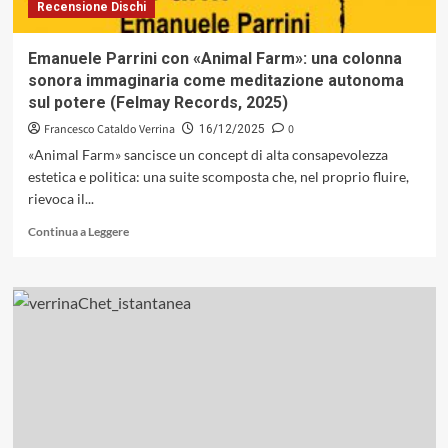
Recensione Dischi
funk-
jazz
Emanuele Parrini con «Animal Farm»: una colonna
sonora immaginaria come meditazione autonoma
sul potere (Felmay Records, 2025)
Francesco Cataldo Verrina
0
16/12/2025
«Animal Farm» sancisce un concept di alta consapevolezza
estetica e politica: una suite scomposta che, nel proprio fluire,
rievoca il...
Leggi
Continua a Leggere
di
più
su
Emanuele
Parrini
con
«Animal
Farm»:
una
colonna
sonora