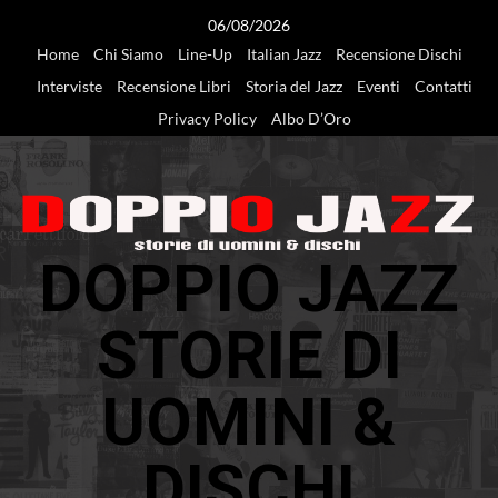
Vai
06/08/2026
al
Home
Chi Siamo
Line-Up
Italian Jazz
Recensione Dischi
contenuto
Interviste
Recensione Libri
Storia del Jazz
Eventi
Contatti
Privacy Policy
Albo D’Oro
DOPPIO JAZZ
STORIE DI
UOMINI &
DISCHI