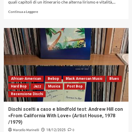
quali capitoli di un itinerario che alterna lirismo e vitalità,...
Leggi
Continua a Leggere
di
più
su
Maria
Nives
Riggio
con
«Where
Daffodils
Have
Their
Fun»:
African-American
Bebop
Black Amercan Music
Blues
un
Hard Bop
Jazz
Musica
Post Bop
laboratorio
Recensione Dischi
modulare
di
voce
Dischi scelti a caso e blindfold test: Andrew Hill con
e
«From California With Love» (Artist House, 1978
tensione,
/1979)
nel
cuore
Marcello Marinelli
0
18/12/2025