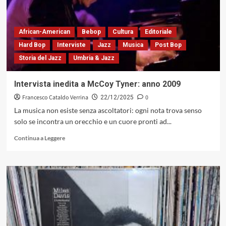
il
racconto
di
Chet
African-American
Bebop
Cultura
Editoriale
Baker
Hard Bop
Interviste
Jazz
Musica
Post Bop
conquista
Storia del Jazz
Umbria & Jazz
ancora
il
pubblico
Intervista inedita a McCoy Tyner: anno 2009
Francesco Cataldo Verrina
0
22/12/2025
La musica non esiste senza ascoltatori: ogni nota trova senso
solo se incontra un orecchio e un cuore pronti ad...
Leggi
Continua a Leggere
di
più
su
Intervista
inedita
a
McCoy
Tyner:
anno