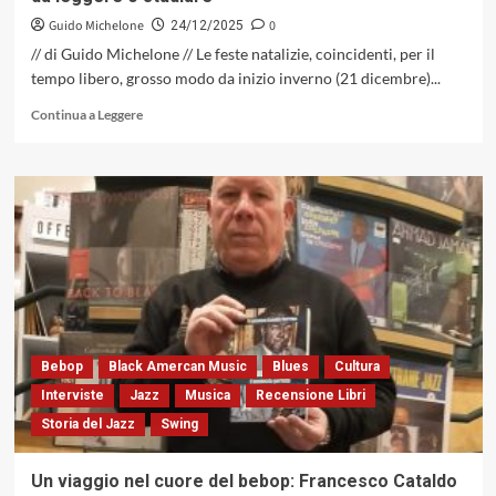
Guido Michelone
0
24/12/2025
// di Guido Michelone // Le feste natalizie, coincidenti, per il
tempo libero, grosso modo da inizio inverno (21 dicembre)...
Leggi
Continua a Leggere
di
più
su
Libri
per
Natale:
dal
jazz
al
rock
e
al
Bebop
Black Amercan Music
Blues
Cultura
pop,
Interviste
Jazz
Musica
Recensione Libri
20
Storia del Jazz
Swing
volumi
da
leggere
Un viaggio nel cuore del bebop: Francesco Cataldo
o