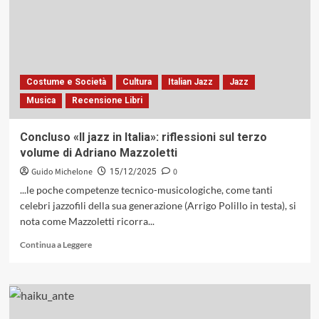
racconto
di
«Chet
Baker:
Vissi
d’Arte,
Costume e Società
Cultura
Italian Jazz
Jazz
Vissi
Musica
Recensione Libri
d’Amore»,
a
Montegabbione
Concluso «Il jazz in Italia»: riflessioni sul terzo
(TR),
volume di Adriano Mazzoletti
attraverso
il
Guido Michelone
0
15/12/2025
libro
...le poche competenze tecnico-musicologiche, come tanti
di
celebri jazzofili della sua generazione (Arrigo Polillo in testa), si
Francesco
nota come Mazzoletti ricorra...
Cataldo
Verrina
Leggi
Continua a Leggere
e
di
la
più
musica
su
del
Concluso
Baker
«Il
Street