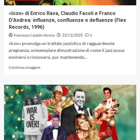
nuovo
libro
«Icon» di Enrico Rava, Claudio Fasoli e Franco
«Charlie
D’Andrea: influenze, confluenze e defluenze (Flex
Parker,
Records, 1996)
il
Musicista
Francesco Cataldo Verrina
0
23/12/2025
Perfetto»
«Icon» promulga un trattato jazzistico di ragguardevole
pregnanza, un'esemplare dimostrazione di come il jazz possa
evolversi e rinnovarsi, pur mantenendo...
Leggi
Continua a Leggere
di
più
su
«Icon»
di
Enrico
Rava,
Claudio
Fasoli
e
Franco
D’Andrea: