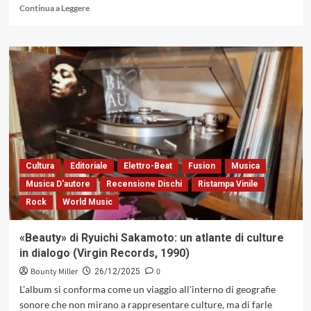
Leggi
Continua a Leggere
di
più
su
«Enciclopedia
dei
Sassofonisti»
di
Bob
Salmieri:
giro
del
mondo
Cultura
Editoriale
Elettro-Beat
Fusion
Musica
intorno
Musica D'autore
Recensione Dischi
Ristampa Vinile
al
Rock
World Music
jazz
in
300
«Beauty» di Ryuichi Sakamoto: un atlante di culture
sassofoni
in dialogo (Virgin Records, 1990)
(Cultural
Bridge,
Bounty Miller
0
26/12/2025
2025)
L’album si conforma come un viaggio all'interno di geografie
sonore che non mirano a rappresentare culture, ma di farle