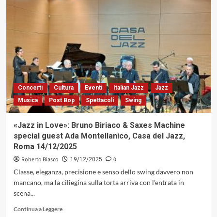
«Patchwork»
di
Claudio
Fasoli:
frammenti
sonori
multistrato
che
trovano
coerenza
Concerti
Cultura
Eventi
Italian Jazz
Jazz
nell’insieme
Musica
Post Bop
Spettacoli
Swing
(Caligola
Records,
2012)
«Jazz in Love»: Bruno Biriaco & Saxes Machine
special guest Ada Montellanico, Casa del Jazz,
Roma 14/12/2025
Roberto Biasco
0
19/12/2025
Classe, eleganza, precisione e senso dello swing davvero non
mancano, ma la ciliegina sulla torta arriva con l’entrata in
scena...
Leggi
Continua a Leggere
di