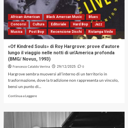
jazz.
Sette
recenti
African-American
Black Amercan Music
Blues
volumi
Concorsi
Cultura
Editoriale
Hard Bop
Jazz
sulla
Musica
Post Bop
Recensione Dischi
Ristampa Vinile
società
contemporanea
«Of Kindred Souls» di Roy Hargrove: prove d’autore
lungo il viaggio nelle notti di un’America profonda
(BMG/ Novus, 1993)
Francesco Cataldo Verrina
0
29/12/2025
Hargrove sembra muoversi all’interno di un territorio in
trasformazione, dove la tradizione non rappresenta un vincolo,
bensì un punto di...
Leggi
Continua a Leggere
di
più
su
«Of
Kindred
Souls»