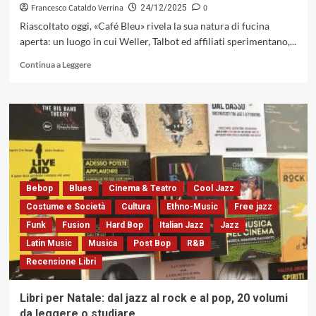
2025)
Francesco Cataldo Verrina
0
24/12/2025
Riascoltato oggi, «Café Bleu» rivela la sua natura di fucina
aperta: un luogo in cui Weller, Talbot ed affiliati sperimentano,...
Leggi
Continua a Leggere
di
più
su
Café
Bleu»
degli
Style
Council:
un’inedita
Bebop
Blues
Cinema & Teatro
Cool Jazz
soglia
Costume e Società
Cultura
Ethno-Music
Free jazz
estetica
tra
Funk
Fusion
Hard Bop
Italian Jazz
Jazz
soul,
Latin Music
Musica
Post Bop
R&B
jazz
Recensione Libri
e
pop
(Polydor,
Libri per Natale: dal jazz al rock e al pop, 20 volumi
1984)
da leggere o studiare