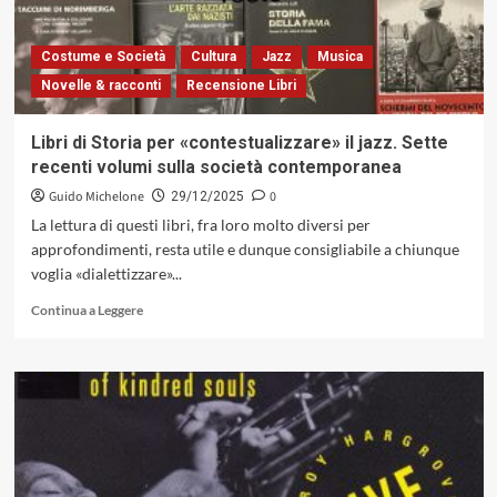
1966
come
laboratorio
Costume e Società
Cultura
Jazz
Musica
di
Novelle & racconti
Recensione Libri
forma
e
immaginazione
Libri di Storia per «contestualizzare» il jazz. Sette
(Red
recenti volumi sulla società contemporanea
Records,
1977)
Guido Michelone
0
29/12/2025
La lettura di questi libri, fra loro molto diversi per
approfondimenti, resta utile e dunque consigliabile a chiunque
voglia «dialettizzare»...
Leggi
Continua a Leggere
di
più
su
Libri
di
Storia
per
«contestualizzare»
il