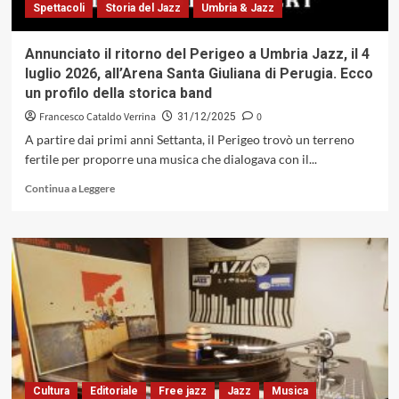
Spettacoli
Storia del Jazz
Umbria & Jazz
Annunciato il ritorno del Perigeo a Umbria Jazz, il 4
luglio 2026, all’Arena Santa Giuliana di Perugia. Ecco
un profilo della storica band
Francesco Cataldo Verrina
0
31/12/2025
A partire dai primi anni Settanta, il Perigeo trovò un terreno
fertile per proporre una musica che dialogava con il...
Leggi
Continua a Leggere
di
più
su
Annunciato
il
ritorno
del
Perigeo
a
Umbria
Jazz,
il
Cultura
Editoriale
Free jazz
Jazz
Musica