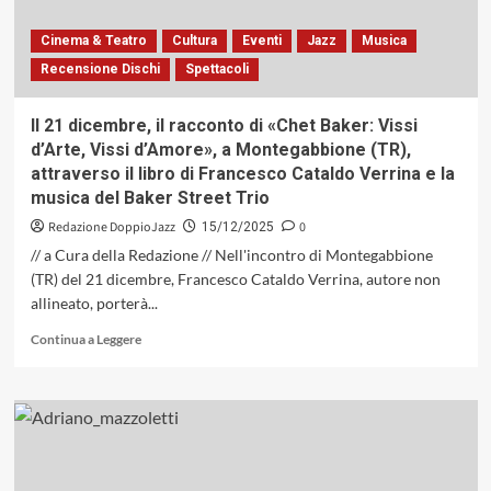
immaginaria
come
Cinema & Teatro
Cultura
Eventi
Jazz
Musica
meditazione
Recensione Dischi
Spettacoli
autonoma
sul
potere
Il 21 dicembre, il racconto di «Chet Baker: Vissi
(Felmay
d’Arte, Vissi d’Amore», a Montegabbione (TR),
Records,
attraverso il libro di Francesco Cataldo Verrina e la
2025)
musica del Baker Street Trio
Redazione DoppioJazz
0
15/12/2025
// a Cura della Redazione // Nell'incontro di Montegabbione
(TR) del 21 dicembre, Francesco Cataldo Verrina, autore non
allineato, porterà...
Leggi
Continua a Leggere
di
più
su
Il
21
dicembre,
il