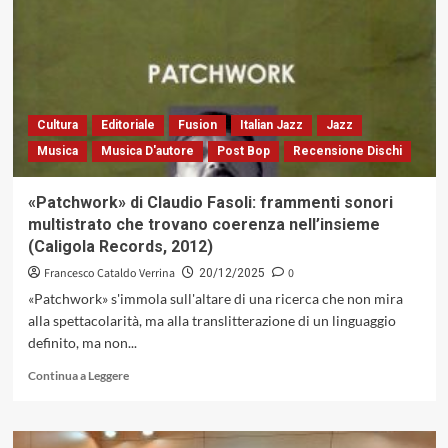
un
linguaggio:
la
nuova
fusion
del
«Pat
Cultura
Editoriale
Fusion
Italian Jazz
Jazz
Metheny
Musica
Musica D'autore
Post Bop
Recensione Dischi
Group»
(ECM,
1978)
«Patchwork» di Claudio Fasoli: frammenti sonori
multistrato che trovano coerenza nell’insieme
(Caligola Records, 2012)
Francesco Cataldo Verrina
0
20/12/2025
«Patchwork» s'immola sull'altare di una ricerca che non mira
alla spettacolarità, ma alla translitterazione di un linguaggio
definito, ma non...
Leggi
Continua a Leggere
di
più
su