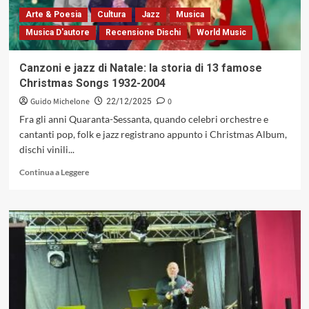
influenze,
Arte & Poesia
Cultura
Jazz
Musica
confluenze
Musica D'autore
Recensione Dischi
World Music
e
defluenze
(Flex
Canzoni e jazz di Natale: la storia di 13 famose
Records,
Christmas Songs 1932-2004
1996)
Guido Michelone
0
22/12/2025
Fra gli anni Quaranta-Sessanta, quando celebri orchestre e
cantanti pop, folk e jazz registrano appunto i Christmas Album,
dischi vinili...
Leggi
Continua a Leggere
di
più
su
Canzoni
e
jazz
di
Natale:
la
storia