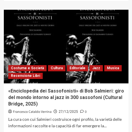
più
su
«Live
in
Finland
1961-
1962»:
il
laboratorio
sonoro
di
Helsinki
Costume e Società
Cultura
Editoriale
Jazz
Musica
con
Recensione Libri
Coltrane
e
Dolphy
«Enciclopedia dei Sassofonisti» di Bob Salmieri: giro
del mondo intorno al jazz in 300 sassofoni (Cultural
Bridge, 2025)
Francesco Cataldo Verrina
0
27/12/2025
La cura con cui Salmieri costruisce ogni profilo, la varietà delle
informazioni raccolte e la capacità di far emergere la...