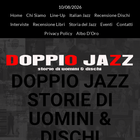
Vai
10/08/2026
al
Home
Chi Siamo
Line-Up
Italian Jazz
Recensione Dischi
contenuto
Interviste
Recensione Libri
Storia del Jazz
Eventi
Contatti
Privacy Policy
Albo D’Oro
DOPPIO JAZZ
STORIE DI
UOMINI &
DISCHI