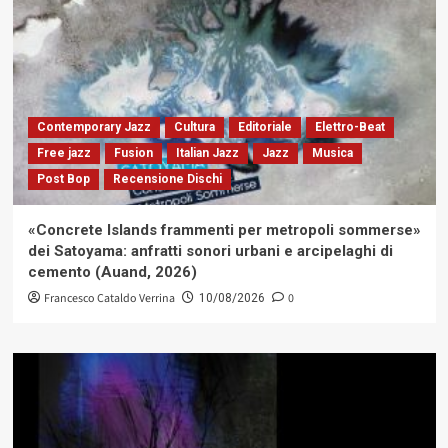
Contemporary Jazz
Cultura
Editoriale
Elettro-Beat
Free jazz
Fusion
Italian Jazz
Jazz
Musica
Post Bop
Recensione Dischi
«Concrete Islands frammenti per metropoli sommerse»
dei Satoyama: anfratti sonori urbani e arcipelaghi di
cemento (Auand, 2026)
Francesco Cataldo Verrina
0
10/08/2026