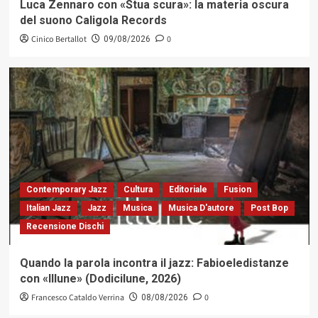
Luca Zennaro con «Stua scura»: la materia oscura
del suono Caligola Records
Cinico Bertallot
0
09/08/2026
Contemporary Jazz
Cultura
Editoriale
Fusion
Italian Jazz
Jazz
Musica
Musica D'autore
Post Bop
Recensione Dischi
Quando la parola incontra il jazz: Fabioeledistanze
con «Illune» (Dodicilune, 2026)
Francesco Cataldo Verrina
0
08/08/2026