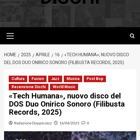
Menu
principale
HOME
2025
APRILE
16
«TECH HUMANA», NUOVO DISCO
DEL DOS DUO ONIRICO SONORO (FILIBUSTA RECORDS, 2025)
Cultura
Fusion
Jazz
Musica
Post Bop
Recensione Dischi
World Music
«Tech Humana», nuovo disco del
DOS Duo Onirico Sonoro (Filibusta
Records, 2025)
Redazione DoppioJazz
16/04/2025
0