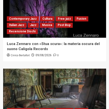
Contemporary Jazz
Cultura
Free jazz
Fusion
Italian Jazz
Jazz
Musica
Post Bop
Recensione Dischi
Luca Zennaro con «Stua scura»: la materia oscura del
suono Caligola Records
Cinico Bertallot
0
09/08/2026