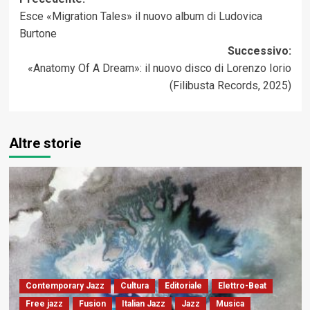
Navigazione
Esce «Migration Tales» il nuovo album di Ludovica
articolo
Burtone
Successivo:
«Anatomy Of A Dream»: il nuovo disco di Lorenzo Iorio
(Filibusta Records, 2025)
Altre storie
Contemporary Jazz
Cultura
Editoriale
Elettro-Beat
Free jazz
Fusion
Italian Jazz
Jazz
Musica