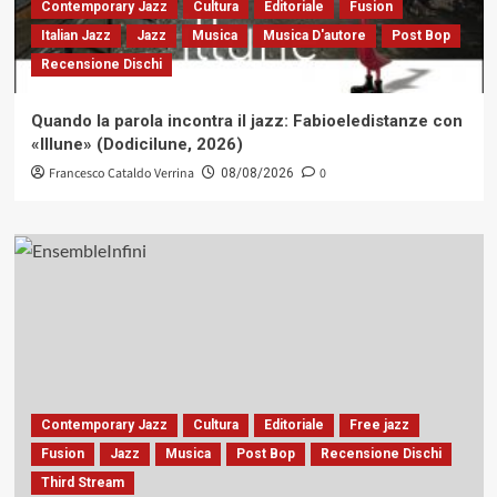
Contemporary Jazz
Cultura
Editoriale
Fusion
Italian Jazz
Jazz
Musica
Musica D'autore
Post Bop
Recensione Dischi
Quando la parola incontra il jazz: Fabioeledistanze con
«Illune» (Dodicilune, 2026)
Francesco Cataldo Verrina
0
08/08/2026
Contemporary Jazz
Cultura
Editoriale
Free jazz
Fusion
Jazz
Musica
Post Bop
Recensione Dischi
Third Stream