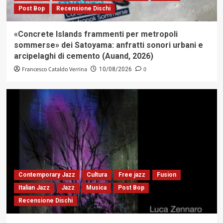
Post Bop
Recensione Dischi
«Concrete Islands frammenti per metropoli
sommerse» dei Satoyama: anfratti sonori urbani e
arcipelaghi di cemento (Auand, 2026)
Francesco Cataldo Verrina
0
10/08/2026
Contemporary Jazz
Cultura
Free jazz
Fusion
Italian Jazz
Jazz
Musica
Post Bop
Recensione Dischi