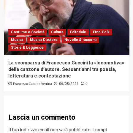
Costume e Società
Cultura
Editoriale
Etno-Folk
Musica
Musica D'autore
Novelle & racconti
Storie & Leggende
La scomparsa di Francesco Guccini la «locomotiva»
della canzone d’autore. Sessant’anni tra poesia,
letteratura e contestazione
Francesco Cataldo Verrina
0
06/08/2026
Lascia un commento
Il tuo indirizzo email non sarà pubblicato.
I campi