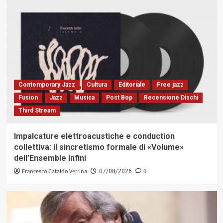
Contemporary Jazz
Cultura
Editoriale
Free jazz
Fusion
Jazz
Musica
Post Bop
Recensione Dischi
Third Stream
Impalcature elettroacustiche e conduction
collettiva: il sincretismo formale di «Volume»
dell’Ensemble Infini
Francesco Cataldo Verrina
0
07/08/2026