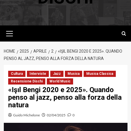
Menu
principale
HOME
2025
APRILE
2
«IŞIL BENGI 2020 E 2025». QUANDO
PENSO AL JAZZ, PENSO ALLA FORZA DELLA NATURA
Cultura
Interviste
Jazz
Musica
Musica Classica
Recensione Dischi
World Music
«Işıl Bengi 2020 e 2025». Quando
penso al jazz, penso alla forza della
natura
Guido Michelone
02/04/2025
0