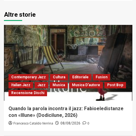
Altre storie
Contemporary Jazz
Cultura
Editoriale
Fusion
Italian Jazz
Jazz
Musica
Musica D'autore
Post Bop
Recensione Dischi
Quando la parola incontra il jazz: Fabioeledistanze
con «Illune» (Dodicilune, 2026)
Francesco Cataldo Verrina
0
08/08/2026