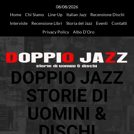
Vai
08/08/2026
al
Home
Chi Siamo
Line-Up
Italian Jazz
Recensione Dischi
contenuto
Interviste
Recensione Libri
Storia del Jazz
Eventi
Contatti
Privacy Policy
Albo D’Oro
DOPPIO JAZZ
STORIE DI
UOMINI &
DISCHI