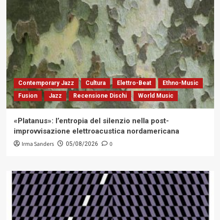
Contemporary Jazz
Cultura
Elettro-Beat
Ethno-Music
Fusion
Jazz
Recensione Dischi
World Music
«Platanus»: l’entropia del silenzio nella post-
improvvisazione elettroacustica nordamericana
Irma Sanders
0
05/08/2026