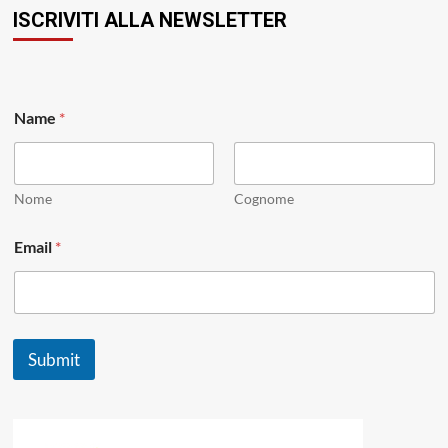
ISCRIVITI ALLA NEWSLETTER
E
Name
*
m
a
i
l
*
Nome
Cognome
*
Email
*
Submit