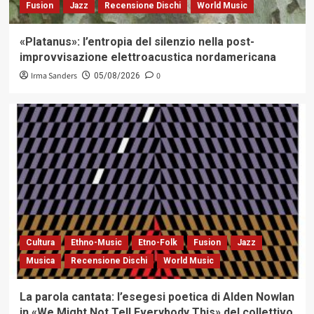
Fusion
Jazz
Recensione Dischi
World Music
«Platanus»: l’entropia del silenzio nella post-
improvvisazione elettroacustica nordamericana
Irma Sanders
0
05/08/2026
Cultura
Ethno-Music
Etno-Folk
Fusion
Jazz
Musica
Recensione Dischi
World Music
La parola cantata: l’esegesi poetica di Alden Nowlan
in «We Might Not Tell Everybody This» del collettivo