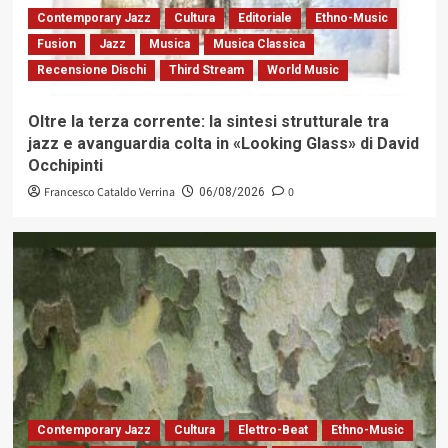
Contemporary Jazz
Cultura
Editoriale
Ethno-Music
Fusion
Jazz
Musica
Musica Classica
Recensione Dischi
Third Stream
World Music
Oltre la terza corrente: la sintesi strutturale tra
jazz e avanguardia colta in «Looking Glass» di David
Occhipinti
Francesco Cataldo Verrina
0
06/08/2026
Contemporary Jazz
Cultura
Elettro-Beat
Ethno-Music