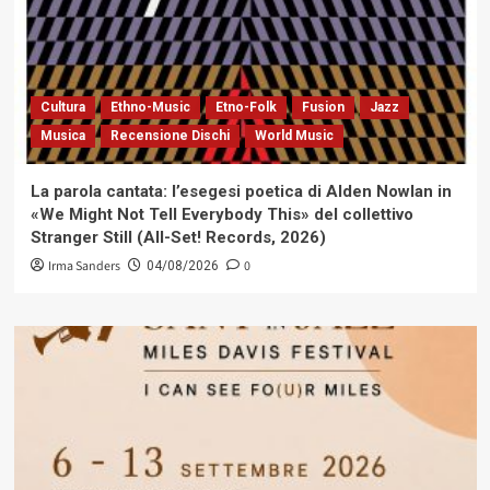
Cultura
Ethno-Music
Etno-Folk
Fusion
Jazz
Musica
Recensione Dischi
World Music
La parola cantata: l’esegesi poetica di Alden Nowlan in
«We Might Not Tell Everybody This» del collettivo
Stranger Still (All-Set! Records, 2026)
Irma Sanders
0
04/08/2026