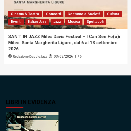
Cinema & Teatro
Concerti
Costume e Società
Cultura
Eventi
Italian Jazz
Jazz
Musica
Spettacoli
SANT’ IN JAZZ Miles Davis Festival – I Can See Fo(u)r
Miles. Santa Margherita Ligure, dal 6 al 13 settembre
2026
Redazione DoppioJazz
0
03/08/2026
LIBRI IN EVIDENZA