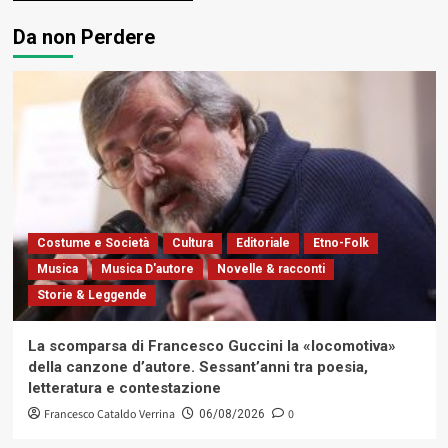
Da non Perdere
Costume e Società
Cultura
Editoriale
Etno-Folk
Musica
Musica D'autore
Novelle & racconti
Storie & Leggende
La scomparsa di Francesco Guccini la «locomotiva»
della canzone d’autore. Sessant’anni tra poesia,
letteratura e contestazione
Francesco Cataldo Verrina
0
06/08/2026