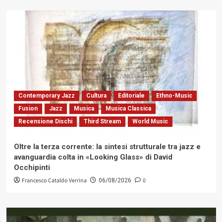
Contemporary Jazz
Cultura
Editoriale
Ethno-Music
Fusion
Jazz
Musica
Musica Classica
Recensione Dischi
Third Stream
World Music
Oltre la terza corrente: la sintesi strutturale tra jazz e
avanguardia colta in «Looking Glass» di David
Occhipinti
Francesco Cataldo Verrina
0
06/08/2026