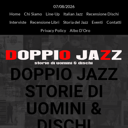
Vai
07/08/2026
al
Home
Chi Siamo
Line-Up
Italian Jazz
Recensione Dischi
contenuto
Interviste
Recensione Libri
Storia del Jazz
Eventi
Contatti
Privacy Policy
Albo D’Oro
DOPPIO JAZZ
STORIE DI
UOMINI &
DISCHI