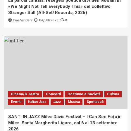
La parola cantata: l’esegesi poetica di Alden Nowlan in
«We Might Not Tell Everybody This» del collettivo
Stranger Still (All-Set! Records, 2026)
Irma Sanders
0
04/08/2026
Cinema & Teatro
Concerti
Costume e Società
Cultura
Eventi
Italian Jazz
Jazz
Musica
Spettacoli
SANT’ IN JAZZ Miles Davis Festival – I Can See Fo(u)r
Miles. Santa Margherita Ligure, dal 6 al 13 settembre
2026