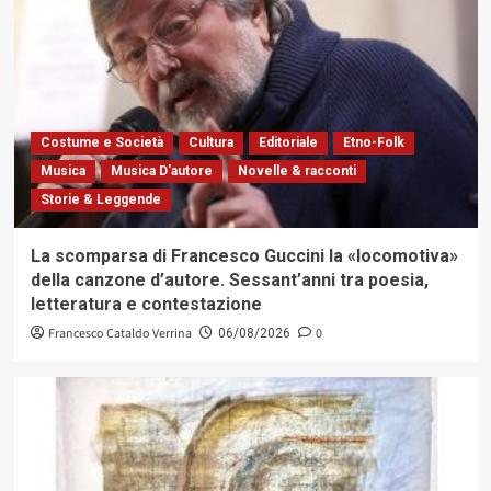
Costume e Società
Cultura
Editoriale
Etno-Folk
Musica
Musica D'autore
Novelle & racconti
Storie & Leggende
La scomparsa di Francesco Guccini la «locomotiva»
della canzone d’autore. Sessant’anni tra poesia,
letteratura e contestazione
Francesco Cataldo Verrina
0
06/08/2026