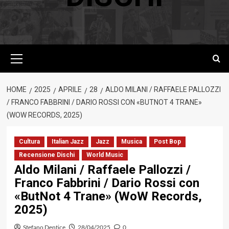
Menu
principale
HOME
2025
APRILE
28
ALDO MILANI / RAFFAELE PALLOZZI
/ FRANCO FABBRINI / DARIO ROSSI CON «BUTNOT 4 TRANE»
(WOW RECORDS, 2025)
Cultura
Italian Jazz
Jazz
Musica
Post Bop
Recensione Dischi
World Music
Aldo Milani / Raffaele Pallozzi /
Franco Fabbrini / Dario Rossi con
«ButNot 4 Trane» (WoW Records,
2025)
Stefano Dentice
28/04/2025
0