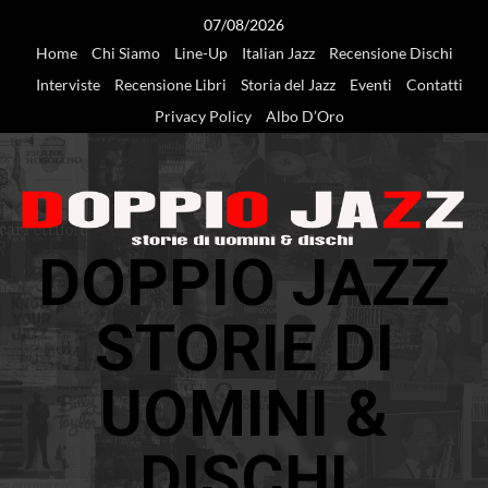
Vai
07/08/2026
al
Home
Chi Siamo
Line-Up
Italian Jazz
Recensione Dischi
contenuto
Interviste
Recensione Libri
Storia del Jazz
Eventi
Contatti
Privacy Policy
Albo D’Oro
DOPPIO JAZZ
STORIE DI
UOMINI &
DISCHI