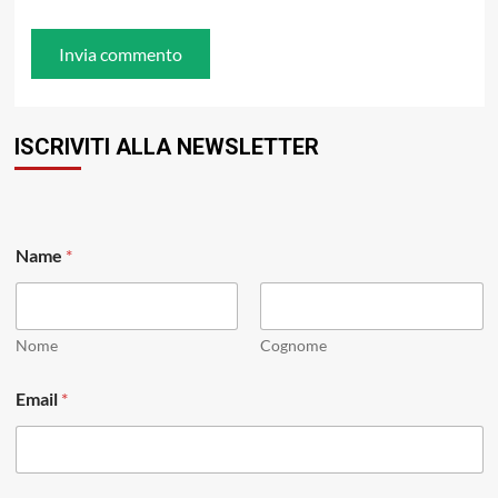
ISCRIVITI ALLA NEWSLETTER
*
Name
*
N
a
m
e
E
Nome
Cognome
m
a
Email
*
i
l