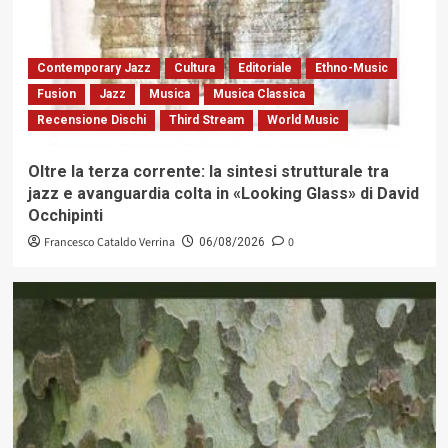
Contemporary Jazz
Cultura
Editoriale
Ethno-Music
Fusion
Jazz
Musica
Musica Classica
Recensione Dischi
Third Stream
World Music
Oltre la terza corrente: la sintesi strutturale tra
jazz e avanguardia colta in «Looking Glass» di David
Occhipinti
Francesco Cataldo Verrina
0
06/08/2026