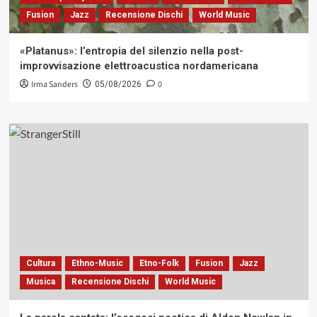
Fusion
Jazz
Recensione Dischi
World Music
«Platanus»: l’entropia del silenzio nella post-
improvvisazione elettroacustica nordamericana
Irma Sanders
0
05/08/2026
Cultura
Ethno-Music
Etno-Folk
Fusion
Jazz
Musica
Recensione Dischi
World Music