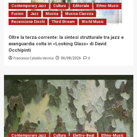
Contemporary Jazz
Cultura
Editoriale
Ethno-Music
Fusion
Jazz
Musica
Musica Classica
Recensione Dischi
Third Stream
World Music
Oltre la terza corrente: la sintesi strutturale tra jazz e
avanguardia colta in «Looking Glass» di David
Occhipinti
Francesco Cataldo Verrina
0
06/08/2026
Contemporary Jazz
Cultura
Elettro-Beat
Ethno-Music