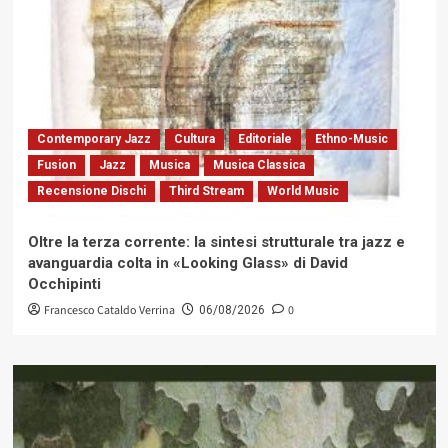
Contemporary Jazz
Cultura
Editoriale
Ethno-Music
Fusion
Jazz
Musica
Musica Classica
Recensione Dischi
Third Stream
World Music
Oltre la terza corrente: la sintesi strutturale tra jazz e
avanguardia colta in «Looking Glass» di David
Occhipinti
Francesco Cataldo Verrina
0
06/08/2026