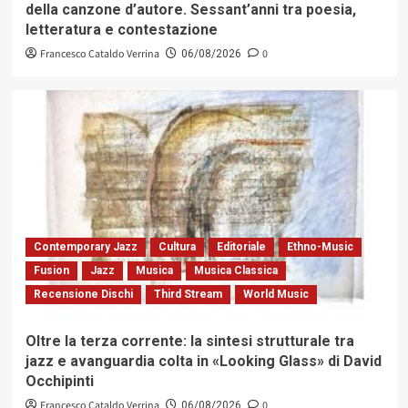
della canzone d’autore. Sessant’anni tra poesia,
letteratura e contestazione
Francesco Cataldo Verrina
0
06/08/2026
Contemporary Jazz
Cultura
Editoriale
Ethno-Music
Fusion
Jazz
Musica
Musica Classica
Recensione Dischi
Third Stream
World Music
Oltre la terza corrente: la sintesi strutturale tra
jazz e avanguardia colta in «Looking Glass» di David
Occhipinti
Francesco Cataldo Verrina
0
06/08/2026