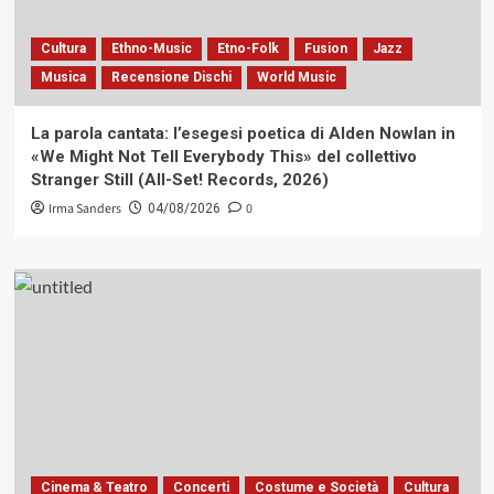
Cultura
Ethno-Music
Etno-Folk
Fusion
Jazz
Musica
Recensione Dischi
World Music
La parola cantata: l’esegesi poetica di Alden Nowlan in
«We Might Not Tell Everybody This» del collettivo
Stranger Still (All-Set! Records, 2026)
Irma Sanders
0
04/08/2026
Cinema & Teatro
Concerti
Costume e Società
Cultura