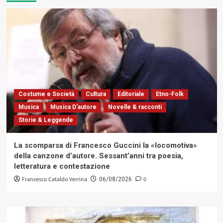
Costume e Società
Cultura
Editoriale
Etno-Folk
Musica
Musica D'autore
Novelle & racconti
Storie & Leggende
La scomparsa di Francesco Guccini la «locomotiva»
della canzone d’autore. Sessant’anni tra poesia,
letteratura e contestazione
Francesco Cataldo Verrina
0
06/08/2026