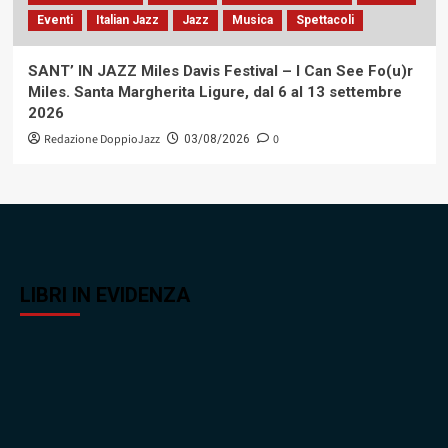
Eventi
Italian Jazz
Jazz
Musica
Spettacoli
SANT’ IN JAZZ Miles Davis Festival – I Can See Fo(u)r
Miles. Santa Margherita Ligure, dal 6 al 13 settembre
2026
Redazione DoppioJazz
0
03/08/2026
LIBRI IN EVIDENZA