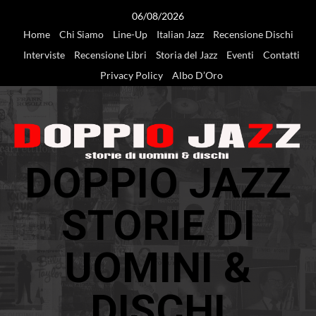
Vai
06/08/2026
al
Home
Chi Siamo
Line-Up
Italian Jazz
Recensione Dischi
contenuto
Interviste
Recensione Libri
Storia del Jazz
Eventi
Contatti
Privacy Policy
Albo D’Oro
DOPPIO JAZZ
STORIE DI
UOMINI &
DISCHI