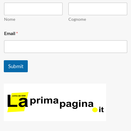
a
i
l
*
Nome
Cognome
E
m
Email
*
a
i
l
Submit