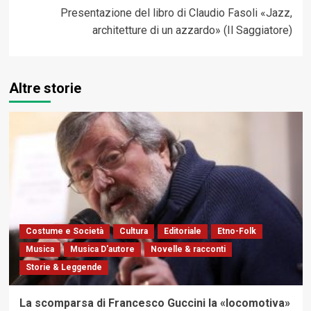
Presentazione del libro di Claudio Fasoli «Jazz,
architetture di un azzardo» (Il Saggiatore)
Altre storie
Costume e Società
Cultura
Editoriale
Etno-Folk
Musica
Musica D'autore
Novelle & racconti
Storie & Leggende
La scomparsa di Francesco Guccini la «locomotiva»