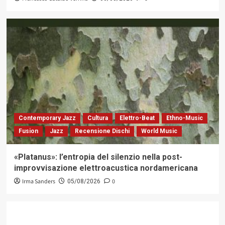
Contemporary Jazz
Cultura
Elettro-Beat
Ethno-Music
Fusion
Jazz
Recensione Dischi
World Music
«Platanus»: l’entropia del silenzio nella post-
improvvisazione elettroacustica nordamericana
Irma Sanders
0
05/08/2026