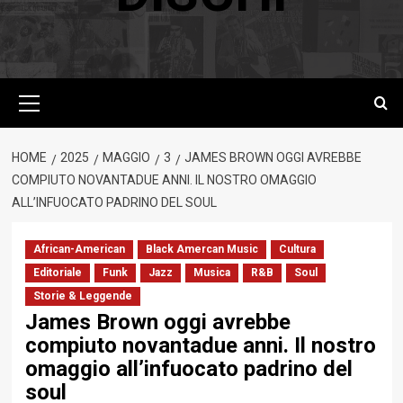
Menu
principale
HOME
2025
MAGGIO
3
JAMES BROWN OGGI AVREBBE
COMPIUTO NOVANTADUE ANNI. IL NOSTRO OMAGGIO
ALL’INFUOCATO PADRINO DEL SOUL
African-American
Black Amercan Music
Cultura
Editoriale
Funk
Jazz
Musica
R&B
Soul
Storie & Leggende
James Brown oggi avrebbe
compiuto novantadue anni. Il nostro
omaggio all’infuocato padrino del
soul