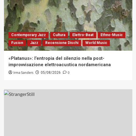
Contemporary Jazz
Cultura
Elettro-Beat
Ethno-Music
Fusion
Jazz
Recensione Dischi
World Music
«Platanus»: l’entropia del silenzio nella post-
improvvisazione elettroacustica nordamericana
Irma Sanders
0
05/08/2026