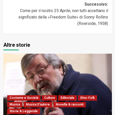
Successivo:
Come per il nostro 25 Aprile, non tutti accettano il
significato della «Freedom Suite» di Sonny Rollins
(Riverside, 1958)
Altre storie
Costume e Società
Cultura
Editoriale
Etno-Folk
Musica
Musica D'autore
Novelle & racconti
Storie & Leggende