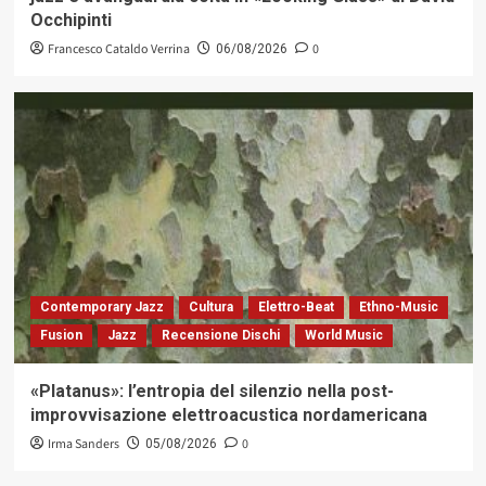
Occhipinti
Francesco Cataldo Verrina
0
06/08/2026
Contemporary Jazz
Cultura
Elettro-Beat
Ethno-Music
Fusion
Jazz
Recensione Dischi
World Music
«Platanus»: l’entropia del silenzio nella post-
improvvisazione elettroacustica nordamericana
Irma Sanders
0
05/08/2026