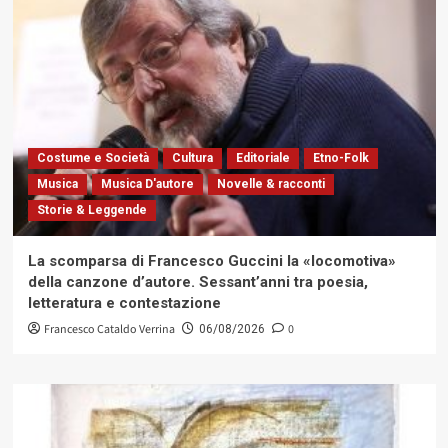
Costume e Società
Cultura
Editoriale
Etno-Folk
Musica
Musica D'autore
Novelle & racconti
Storie & Leggende
La scomparsa di Francesco Guccini la «locomotiva»
della canzone d’autore. Sessant’anni tra poesia,
letteratura e contestazione
Francesco Cataldo Verrina
0
06/08/2026