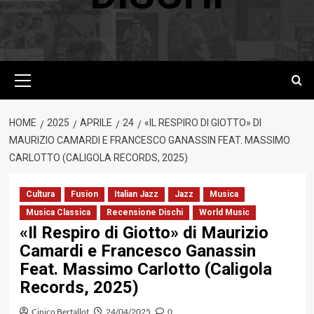
Menu
principale
HOME
2025
APRILE
24
«IL RESPIRO DI GIOTTO» DI
MAURIZIO CAMARDI E FRANCESCO GANASSIN FEAT. MASSIMO
CARLOTTO (CALIGOLA RECORDS, 2025)
Cultura
Fusion
Italian Jazz
Jazz
Musica
Musica Classica
Recensione Dischi
World Music
«Il Respiro di Giotto» di Maurizio
Camardi e Francesco Ganassin
Feat. Massimo Carlotto (Caligola
Records, 2025)
Cinico Bertallot
24/04/2025
0