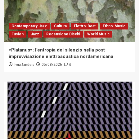
Contemporary Jazz
Cultura
Elettro-Beat
Ethno-Music
Fusion
Jazz
Recensione Dischi
World Music
«Platanus»: l’entropia del silenzio nella post-
improvvisazione elettroacustica nordamericana
Irma Sanders
0
05/08/2026