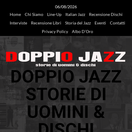
Vai
06/08/2026
al
Home
Chi Siamo
Line-Up
Italian Jazz
Recensione Dischi
contenuto
Interviste
Recensione Libri
Storia del Jazz
Eventi
Contatti
Privacy Policy
Albo D’Oro
DOPPIO JAZZ
STORIE DI
UOMINI &
DISCHI