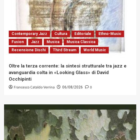
Contemporary Jazz
Cultura
Editoriale
Ethno-Music
Fusion
Jazz
Musica
Musica Classica
Recensione Dischi
Third Stream
World Music
Oltre la terza corrente: la sintesi strutturale tra jazz e
avanguardia colta in «Looking Glass» di David
Occhipinti
Francesco Cataldo Verrina
0
06/08/2026