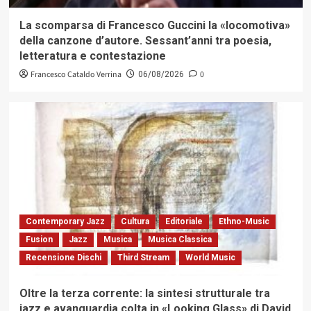
La scomparsa di Francesco Guccini la «locomotiva»
della canzone d’autore. Sessant’anni tra poesia,
letteratura e contestazione
Francesco Cataldo Verrina
0
06/08/2026
Contemporary Jazz
Cultura
Editoriale
Ethno-Music
Fusion
Jazz
Musica
Musica Classica
Recensione Dischi
Third Stream
World Music
Oltre la terza corrente: la sintesi strutturale tra
jazz e avanguardia colta in «Looking Glass» di David