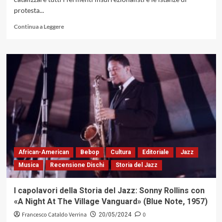
protesta...
Leggi
Continua a Leggere
di
più
su
Oggi
Archie
Shepp
Compie
87
anni
African-American
Bebop
Cultura
Editoriale
Jazz
Musica
Recensione Dischi
Storia del Jazz
I capolavori della Storia del Jazz: Sonny Rollins con
«A Night At The Village Vanguard» (Blue Note, 1957)
Francesco Cataldo Verrina
0
20/05/2024