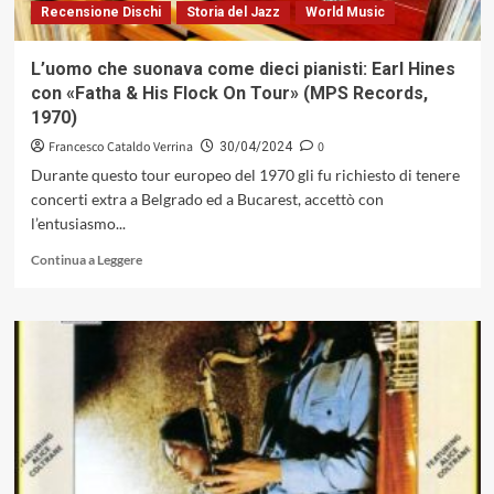
Recensione Dischi
Storia del Jazz
World Music
L’uomo che suonava come dieci pianisti: Earl Hines
con «Fatha & His Flock On Tour» (MPS Records,
1970)
Francesco Cataldo Verrina
0
30/04/2024
Durante questo tour europeo del 1970 gli fu richiesto di tenere
concerti extra a Belgrado ed a Bucarest, accettò con
l’entusiasmo...
Leggi
Continua a Leggere
di
più
su
L’uomo
che
suonava
come
dieci
pianisti:
Earl
Hines