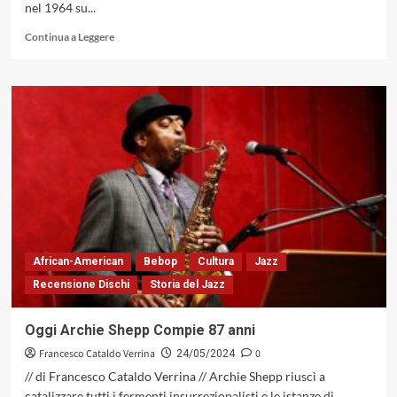
nel 1964 su...
Leggi
Continua a Leggere
di
più
su
Vinile
sul
divano:
evoluzioni
creative
free
form
African-American
Bebop
Cultura
Jazz
Recensione Dischi
Storia del Jazz
Oggi Archie Shepp Compie 87 anni
Francesco Cataldo Verrina
0
24/05/2024
// di Francesco Cataldo Verrina // Archie Shepp riuscì a
catalizzare tutti i fermenti insurrezionalisti e le istanze di