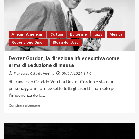
Quintet,
3
luglio,
“Roma,
Jazz
Image
African-American
Cultura
Editoriale
Jazz
Musica
2024”,
Recensione Dischi
Storia del Jazz
Parco
del
Celio
Dexter Gordon, la direzionalità esecutiva come
al
arma di seduzione di massa
Colosseo
–
Francesco Cataldo Verrina
0
05/07/2024
2024
di Francesco Cataldo Verrina Dexter Gordon è stato un
personaggio «enorme» sotto tutti gli aspetti, non solo per
l’imponenza della...
Leggi
Continua a Leggere
di
più
su
Dexter
Gordon,