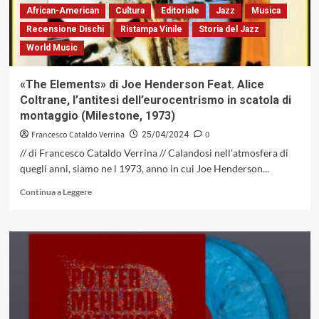
con
African-American
Cultura
Editoriale
Jazz
Musica
«Fatha
Recensione Dischi
Ristampa Vinile
Storia del Jazz
&
World Music
His
Flock
On
«The Elements» di Joe Henderson Feat. Alice
Tour»
Coltrane, l’antitesi dell’eurocentrismo in scatola di
(MPS
montaggio (Milestone, 1973)
Records,
1970)
Francesco Cataldo Verrina
0
25/04/2024
// di Francesco Cataldo Verrina // Calandosi nell'atmosfera di
quegli anni, siamo ne l 1973, anno in cui Joe Henderson...
Leggi
Continua a Leggere
di
più
su
«The
Elements»
di
Joe
Henderson
Feat.