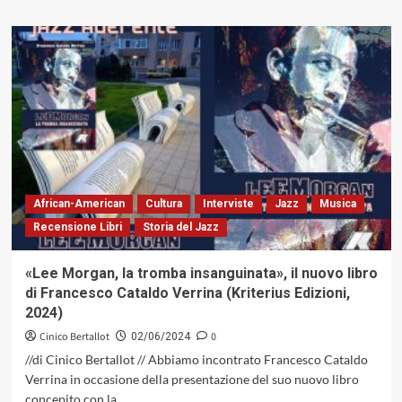
più
su
«Beyond
This
Place»
di
Kenny
Barron,
il
rinnovamento
sull’asse
della
African-American
Cultura
Interviste
Jazz
Musica
tradizione
Recensione Libri
Storia del Jazz
(Artwork
Records,
2024)
«Lee Morgan, la tromba insanguinata», il nuovo libro
di Francesco Cataldo Verrina (Kriterius Edizioni,
2024)
Cinico Bertallot
0
02/06/2024
//di Cinico Bertallot // Abbiamo incontrato Francesco Cataldo
Verrina in occasione della presentazione del suo nuovo libro
concepito con la...