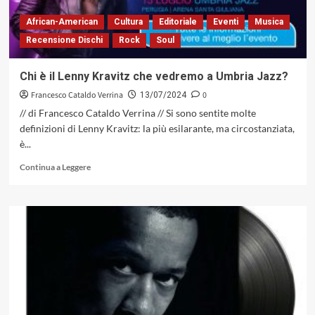
African-American
Cultura
Editoriale
Eventi
Musica
Recensione Dischi
Rock
Soul
Chi è il Lenny Kravitz che vedremo a Umbria Jazz?
Francesco Cataldo Verrina
0
13/07/2024
// di Francesco Cataldo Verrina // Si sono sentite molte
definizioni di Lenny Kravitz: la più esilarante, ma circostanziata,
è...
Leggi
Continua a Leggere
di
più
su
Chi
è
il
Lenny
Kravitz
che
vedremo
a