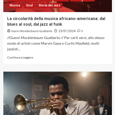
enigma
Musica
Soul
Storia del Jazz
sonoro,
mai
del
La circolarità della musica africano-americana: dal
tutto
blues al soul, dal jazz al funk
risolto
Gianni Morelenbaum Gualberto
0
23/07/2024
//Gianni Morelenbaum Gualberto // Per certi versi, allo stesso
modo di artisti come Marvin Gaye o Curtis Mayfield, molti
jazzisti...
Leggi
Continua a Leggere
di
più
su
La
circolarità
della
musica
africano-
americana:
dal
blues