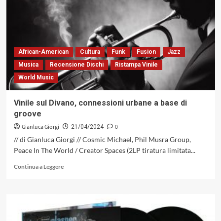
Chris
Potter:
un
incontro
al
vertice
African-American
Cultura
Funk
Fusion
Jazz
fra
Musica
Recensione Dischi
Ristampa Vinile
giganti
World Music
che
si
sviluppa
Vinile sul Divano, connessioni urbane a base di
sul
groove
filo
di
Gianluca Giorgi
0
21/04/2024
uno
// di Gianluca Giorgi // Cosmic Michael, Phil Musra Group,
spirito
Peace In The World / Creator Spaces (2LP tiratura limitata...
fortemente
collaborativo
Leggi
Continua a Leggere
(Edition
di
Records,
più
2024)
su
Vinile
sul