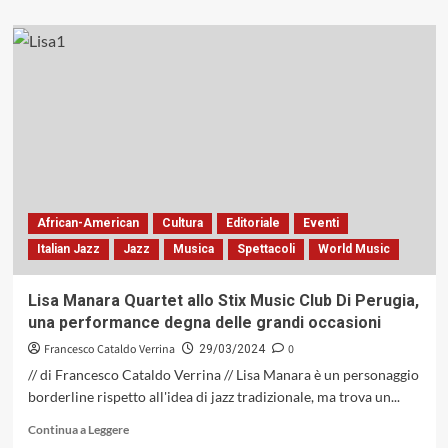
più
su
Vinile
sul
divano,
intrecci
sonori
politematici
African-American
Cultura
Editoriale
Eventi
Italian Jazz
Jazz
Musica
Spettacoli
World Music
Lisa Manara Quartet allo Stix Music Club Di Perugia,
una performance degna delle grandi occasioni
Francesco Cataldo Verrina
0
29/03/2024
// di Francesco Cataldo Verrina // Lisa Manara è un personaggio
borderline rispetto all'idea di jazz tradizionale, ma trova un...
Leggi
Continua a Leggere
di