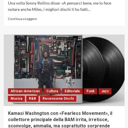
Una volta Sonny Rollins disse: «A pensarci bene, me lo fece
notare anche Miles, i migliori dischi li ho fatti...
Leggi
Continua a Leggere
di
più
su
I
capolavori
della
Storia
del
Jazz:
Sonny
Rollins
con
«A
African-American
Cultura
Editoriale
Funk
Jazz
Night
Musica
R&B
Recensione Dischi
At
The
Village
Kamasi Washngton con «Fearless Movement», il
Vanguard»
collettore principale della BAM irrita, irretisce,
(Blue
sconvolge, ammalia, ma soprattutto sorprende
Note,