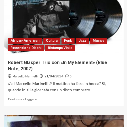
Divano,
connessioni
urbane
a
base
di
groove
African-American
Cultura
Funk
Jazz
Musica
Recensione Dischi
Ristampa Vinile
Robert Glasper Trio con «In My Element» (Blue
Note, 2007)
Marcello Marinelli
0
21/04/2024
// di Marcello Marinelli // Il mattino ha l’oro in bocca? Si,
quando inizi la giornata con un disco comprato...
Leggi
Continua a Leggere
di
più
su
Robert
Glasper