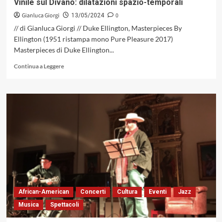
Vinile sul Divano: dilatazioni spazio-temporali
ma
Gianluca Giorgi
0
soprattutto
13/05/2024
sorprende
// di Gianluca Giorgi // Duke Ellington, Masterpieces By
Ellington (1951 ristampa mono Pure Pleasure 2017)
Masterpieces di Duke Ellington...
Leggi
Continua a Leggere
di
più
su
Vinile
sul
Divano:
dilatazioni
spazio-
temporali
African-American
Concerti
Cultura
Eventi
Jazz
Musica
Spettacoli