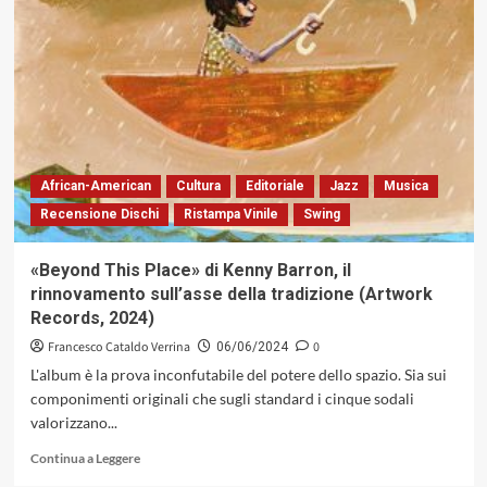
Charles
in
Jazz.
In
ricordo
di
«The
Genius»
a
African-American
Cultura
Editoriale
Jazz
Musica
vent’anni
Recensione Dischi
Ristampa Vinile
Swing
dalla
morte
«Beyond This Place» di Kenny Barron, il
rinnovamento sull’asse della tradizione (Artwork
Records, 2024)
Francesco Cataldo Verrina
0
06/06/2024
L'album è la prova inconfutabile del potere dello spazio. Sia sui
componimenti originali che sugli standard i cinque sodali
valorizzano...
Leggi
Continua a Leggere
di