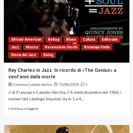
Divano:
schizzofonie
terzomondane
African-American
Bebop
Blues
Cultura
Editoriale
Jazz
Musica
Recensione Dischi
Ristampa Vinile
Storia del Jazz
Swing
Ray Charles in Jazz. In ricordo di «The Genius» a
vent’anni dalla morte
Francesco Cataldo Verrina
0
10/06/2024
// di Francesco Cataldo Verrina // A metà dicembre del 1960, i
numeri del catalogo Impulse! da A-1 a 4...
Leggi
Continua a Leggere
di
più
su
Ray