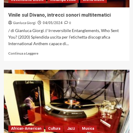
Vinile sul Divano, intrecci sonori multitematici
Gianluca Giorgi
0
04/05/2024
/ di Gianluca Giorgi // Irreversibile Entanglements, Who Sent
You? (2020) Splendida uscita per l’etichetta discografica
International Anthem capace di...
Leggi
Continua a Leggere
di
più
su
Vinile
sul
Divano,
intrecci
sonori
multitematici
African-American
Cultura
Jazz
Musica