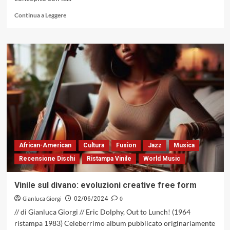
Leggi
Continua a Leggere
di
più
su
«Lee
Morgan,
la
tromba
insanguinata»,
il
nuovo
libro
di
Francesco
African-American
Cultura
Fusion
Jazz
Musica
Cataldo
Recensione Dischi
Ristampa Vinile
World Music
Verrina
(Kriterius
Edizioni,
Vinile sul divano: evoluzioni creative free form
2024)
Gianluca Giorgi
0
02/06/2024
// di Gianluca Giorgi // Eric Dolphy, Out to Lunch! (1964
ristampa 1983) Celeberrimo album pubblicato originariamente