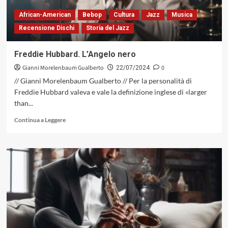
al
soul,
African-American
Bebop
Cultura
Jazz
Musica
dal
Recensione Dischi
Storia del Jazz
jazz
al
funk
Freddie Hubbard. L’Angelo nero
Gianni Morelenbaum Gualberto
0
22/07/2024
// Gianni Morelenbaum Gualberto // Per la personalità di
Freddie Hubbard valeva e vale la definizione inglese di «larger
than...
Leggi
Continua a Leggere
di
più
su
Freddie
Hubbard.
L’Angelo
nero