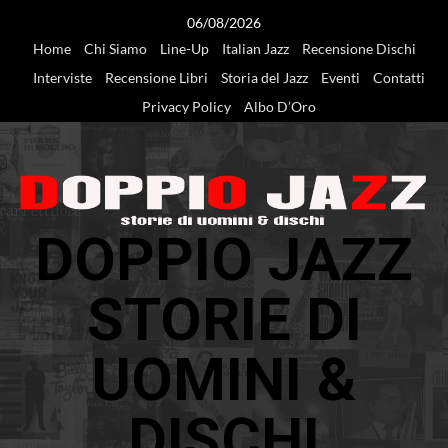
Vai
06/08/2026
al
Home
Chi Siamo
Line-Up
Italian Jazz
Recensione Dischi
contenuto
Interviste
Recensione Libri
Storia del Jazz
Eventi
Contatti
Privacy Policy
Albo D’Oro
DOPPIO JAZZ
STORIE DI
UOMINI &
DISCHI