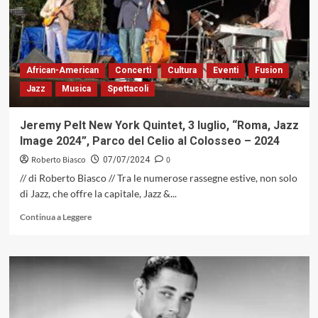
86
anni.
Lo
ricordiamo
con
African-American
Concerti
Cultura
Eventi
Fusion
il
Jazz
Musica
Spettacoli
suo
capolavoro:
«Search
Jeremy Pelt New York Quintet, 3 luglio, “Roma, Jazz
For
Image 2024”, Parco del Celio al Colosseo – 2024
The
New
Roberto Biasco
0
07/07/2024
Land»
// di Roberto Biasco // Tra le numerose rassegne estive, non solo
del
di Jazz, che offre la capitale, Jazz &...
1966
Leggi
Continua a Leggere
di
più
su
Jeremy
Pelt
New
York