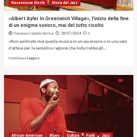
Recensione Dischi
Storia del Jazz
«Albert Ayler In Greenwich Village», l’inizio della fine
di un enigma sonoro, mai del tutto risolto
Francesco Cataldo Verrina
0
28/07/2024
«Non sentirete mai questa musica in un ascensore o in una sala
d’attesa per la semplice ragione che indurrebbe gli...
Leggi
Continua a Leggere
di
più
su
«Albert
Ayler
In
Greenwich
Village»,
l’inizio
della
fine
di
un
African-American
Blues
Cultura
Funk
Jazz