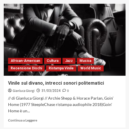
su
Ristampato
in
vinile
«Dionysius»
del
batterista
Dannie
Richmond
in
quintetto,
African-American
Cultura
Jazz
Musica
un
Recensione Dischi
Ristampa Vinile
World Music
perfetto
esempio
di
Vinile sul divano, intrecci sonori politematici
scuola
Gianluca Giorgi
0
mingusiana
31/03/2024
(Red
// di Gianluca Giorgi // Archie Shepp & Horace Parlan, Goin’
Records,
Home (1977 SteepleChase ristampa audiophile 2018)Goin'
2024)
Home è un...
Leggi
Continua a Leggere
di