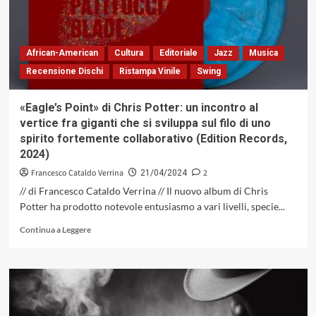
Alice
Coltrane,
l’antitesi
dell’eurocentrismo
African-American
Cultura
Editoriale
Jazz
Musica
in
Recensione Dischi
Ristampa Vinile
Swing
scatola
di
montaggio
«Eagle’s Point» di Chris Potter: un incontro al
(Milestone,
vertice fra giganti che si sviluppa sul filo di uno
1973)
spirito fortemente collaborativo (Edition Records,
2024)
Francesco Cataldo Verrina
2
21/04/2024
// di Francesco Cataldo Verrina // Il nuovo album di Chris
Potter ha prodotto notevole entusiasmo a vari livelli, specie...
Leggi
Continua a Leggere
di
più
su
«Eagle’s
Point»
di