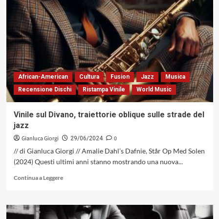
di
Andrew
Hill,
prima
e
dopo,
a
93
African-American
Cultura
Fusion
Jazz
Musica
anni
Recensione Dischi
Ristampa Vinile
World Music
dalla
sua
nascita
Vinile sul Divano, traiettorie oblique sulle strade del
jazz
Gianluca Giorgi
0
29/06/2024
// di Gianluca Giorgi // Amalie Dahl’s Dafnie, Står Op Med Solen
(2024) Questi ultimi anni stanno mostrando una nuova...
Leggi
Continua a Leggere
di
più
su
Vinile