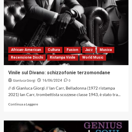
sul
Divano,
traiettorie
oblique
sulle
strade
del
jazz
African-American
Cultura
Fusion
Jazz
Musica
Recensione Dischi
Ristampa Vinile
World Music
Vinile sul Divano: schizzofonie terzomondane
Gianluca Giorgi
0
16/06/2024
// di Gianluca Giorgi // Ian Carr, Belladonna (1972 ristampa
2021) Ian Carr, trombettista scozzese classe 1943, è stato tra...
Leggi
Continua a Leggere
di
più
su
Vinile
sul