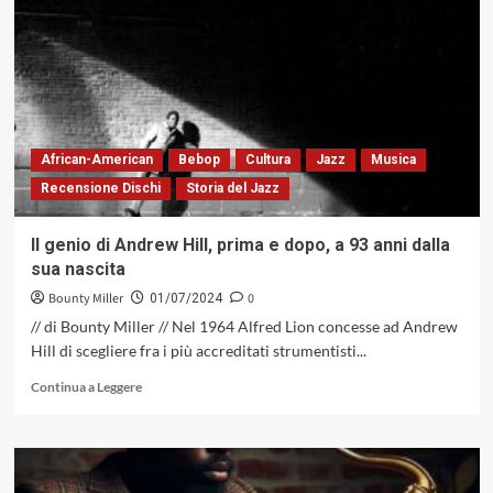
la
direzionalità
esecutiva
come
arma
di
seduzione
di
African-American
Bebop
Cultura
Jazz
Musica
massa
Recensione Dischi
Storia del Jazz
Il genio di Andrew Hill, prima e dopo, a 93 anni dalla
sua nascita
Bounty Miller
0
01/07/2024
// di Bounty Miller // Nel 1964 Alfred Lion concesse ad Andrew
Hill di scegliere fra i più accreditati strumentisti...
Leggi
Continua a Leggere
di
più
su
Il
genio