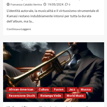
1957)
Francesco Cataldo Verrina
0
19/05/2024
L'identità autorale, la musicalità e il virtuosismo strumentale di
Kamasi restano indubbiamente intonsi per tutta la durata
dell'album, ma la...
Leggi
Continua a Leggere
di
più
su
Kamasi
Washngton
con
«Fearless
Movement»,
il
collettore
principale
della
BAM
African-American
Cultura
Fusion
Jazz
Musica
irrita,
Recensione Dischi
Ristampa Vinile
World Music
irretisce,
sconvolge,
ammalia,