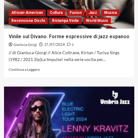
African-American
Cultura
Fusion
Jazz
Musica
Recensione Dischi
Ristampa Vinile
World Music
Vinile sul Divano. Forme espressive di jazz espanso
Gianluca Giorgi
0
21/07/2024
// di Gianluca Giorgi // Alice Coltrane, Kirtan / Turiya Sings
(1982 / 2021 2lp)La Impulse! nella serie uscita per...
Leggi
Continua a Leggere
di
più
su
Vinile
sul
Divano.
Forme
espressive
di
jazz
espanso