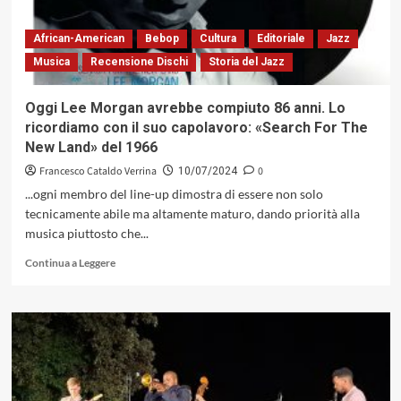
Umbria
Jazz?
African-American
Bebop
Cultura
Editoriale
Jazz
Musica
Recensione Dischi
Storia del Jazz
Oggi Lee Morgan avrebbe compiuto 86 anni. Lo
ricordiamo con il suo capolavoro: «Search For The
New Land» del 1966
Francesco Cataldo Verrina
0
10/07/2024
...ogni membro del line-up dimostra di essere non solo
tecnicamente abile ma altamente maturo, dando priorità alla
musica piuttosto che...
Leggi
Continua a Leggere
di
più
su
Oggi
Lee
Morgan
avrebbe
compiuto