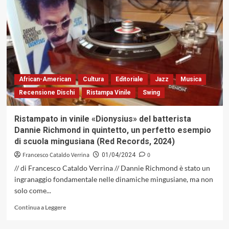
Trio
con
«In
My
Element»
(Blue
Note,
2007)
African-American
Cultura
Editoriale
Jazz
Musica
Recensione Dischi
Ristampa Vinile
Swing
Ristampato in vinile «Dionysius» del batterista
Dannie Richmond in quintetto, un perfetto esempio
di scuola mingusiana (Red Records, 2024)
Francesco Cataldo Verrina
0
01/04/2024
// di Francesco Cataldo Verrina // Dannie Richmond è stato un
ingranaggio fondamentale nelle dinamiche mingusiane, ma non
solo come...
Leggi
Continua a Leggere
di
più