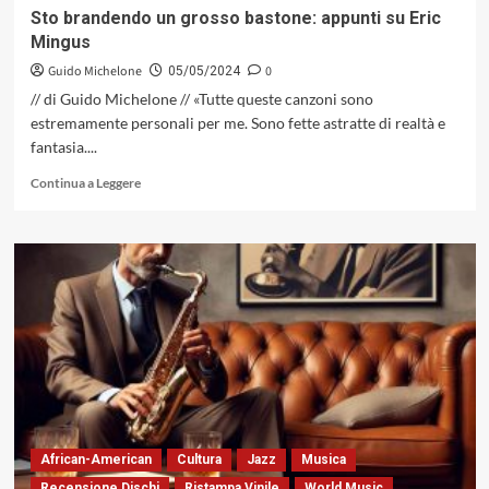
Sto brandendo un grosso bastone: appunti su Eric
Mingus
Guido Michelone
0
05/05/2024
// di Guido Michelone // «Tutte queste canzoni sono
estremamente personali per me. Sono fette astratte di realtà e
fantasia....
Leggi
Continua a Leggere
di
più
su
Sto
brandendo
un
grosso
bastone:
appunti
su
Eric
Mingus
African-American
Cultura
Jazz
Musica
Recensione Dischi
Ristampa Vinile
World Music