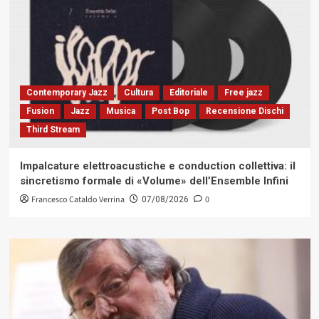
Contemporary Jazz
Cultura
Editoriale
Free jazz
Fusion
Jazz
Musica
Post Bop
Recensione Dischi
Third Stream
Impalcature elettroacustiche e conduction collettiva: il
sincretismo formale di «Volume» dell’Ensemble Infini
Francesco Cataldo Verrina
0
07/08/2026