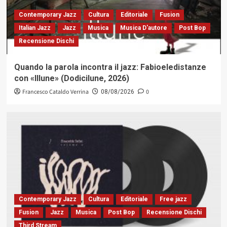
Contemporary Jazz
Cultura
Editoriale
Fusion
Italian Jazz
Jazz
Musica
Musica D'autore
Post Bop
Recensione Dischi
Quando la parola incontra il jazz: Fabioeledistanze
con «Illune» (Dodicilune, 2026)
Francesco Cataldo Verrina
0
08/08/2026
Contemporary Jazz
Cultura
Editoriale
Free jazz
Fusion
Jazz
Musica
Post Bop
Recensione Dischi
Third Stream