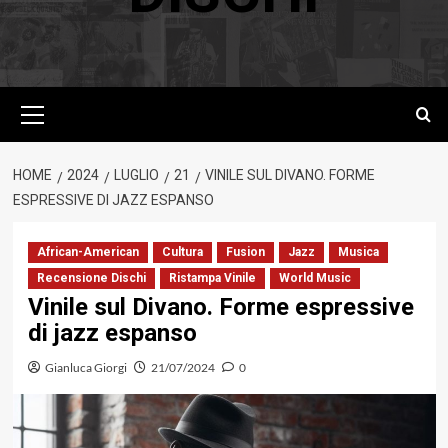
Menu
principale
HOME
2024
LUGLIO
21
VINILE SUL DIVANO. FORME
ESPRESSIVE DI JAZZ ESPANSO
African-American
Cultura
Fusion
Jazz
Musica
Recensione Dischi
Ristampa Vinile
World Music
Vinile sul Divano. Forme espressive
di jazz espanso
Gianluca Giorgi
21/07/2024
0