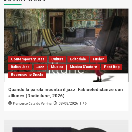
Contemporary Jazz
Cultura
Editoriale
Fusion
Italian Jazz
Jazz
Musica
Musica D'autore
Post Bop
Recensione Dischi
Quando la parola incontra il jazz: Fabioeledistanze con
«Illune» (Dodicilune, 2026)
Francesco Cataldo Verrina
0
08/08/2026