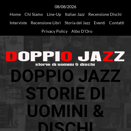
Vai
08/08/2026
al
Home
Chi Siamo
Line-Up
Italian Jazz
Recensione Dischi
contenuto
Interviste
Recensione Libri
Storia del Jazz
Eventi
Contatti
Privacy Policy
Albo D’Oro
DOPPIO JAZZ
STORIE DI
UOMINI &
DISCHI