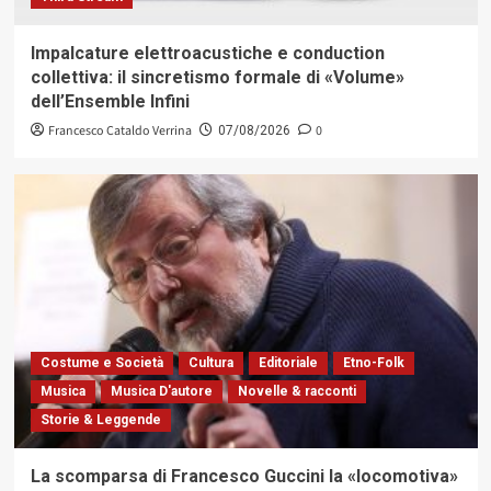
Impalcature elettroacustiche e conduction
collettiva: il sincretismo formale di «Volume»
dell’Ensemble Infini
Francesco Cataldo Verrina
0
07/08/2026
Costume e Società
Cultura
Editoriale
Etno-Folk
Musica
Musica D'autore
Novelle & racconti
Storie & Leggende
La scomparsa di Francesco Guccini la «locomotiva»