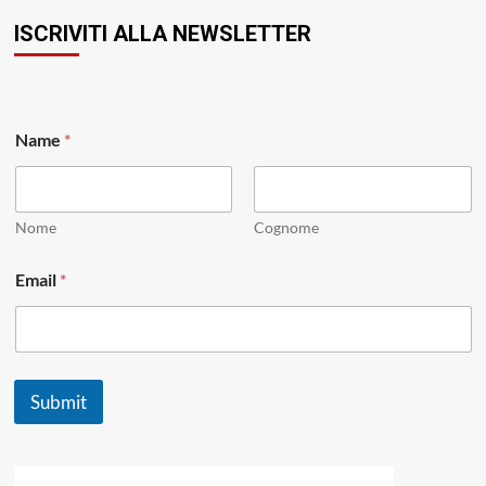
ISCRIVITI ALLA NEWSLETTER
E
Name
*
m
a
i
l
E
Nome
Cognome
m
a
Email
*
i
l
E
m
a
i
Submit
l