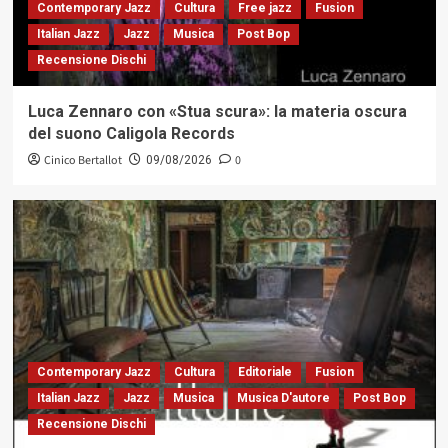
Contemporary Jazz
Cultura
Free jazz
Fusion
Italian Jazz
Jazz
Musica
Post Bop
Recensione Dischi
Luca Zennaro con «Stua scura»: la materia oscura
del suono Caligola Records
Cinico Bertallot
0
09/08/2026
Contemporary Jazz
Cultura
Editoriale
Fusion
Italian Jazz
Jazz
Musica
Musica D'autore
Post Bop
Recensione Dischi