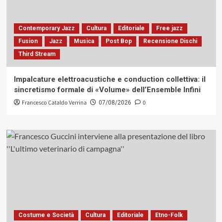
Contemporary Jazz
Cultura
Editoriale
Free jazz
Fusion
Jazz
Musica
Post Bop
Recensione Dischi
Third Stream
Impalcature elettroacustiche e conduction collettiva: il
sincretismo formale di «Volume» dell’Ensemble Infini
Francesco Cataldo Verrina
0
07/08/2026
Costume e Società
Cultura
Editoriale
Etno-Folk