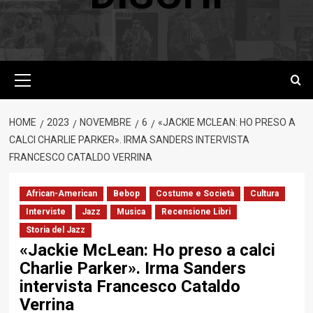
Menu
principale
HOME
2023
NOVEMBRE
6
«JACKIE MCLEAN: HO PRESO A
CALCI CHARLIE PARKER». IRMA SANDERS INTERVISTA
FRANCESCO CATALDO VERRINA
African-American
Bebop
Costume e Società
Cultura
Interviste
Jazz
Musica
Recensione Libri
Storia del Jazz
«Jackie McLean: Ho preso a calci
Charlie Parker». Irma Sanders
intervista Francesco Cataldo
Verrina