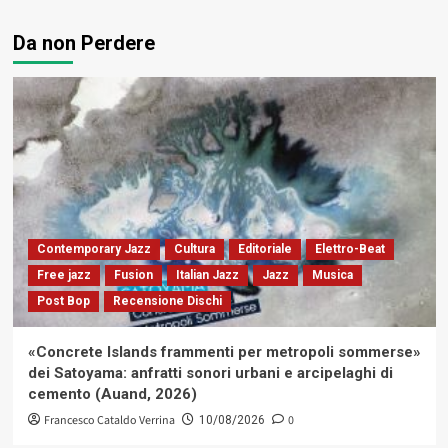
Da non Perdere
Contemporary Jazz
Cultura
Editoriale
Elettro-Beat
Free jazz
Fusion
Italian Jazz
Jazz
Musica
Post Bop
Recensione Dischi
«Concrete Islands frammenti per metropoli sommerse»
dei Satoyama: anfratti sonori urbani e arcipelaghi di
cemento (Auand, 2026)
Francesco Cataldo Verrina
0
10/08/2026