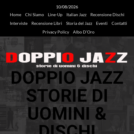
Vai
10/08/2026
al
Home
Chi Siamo
Line-Up
Italian Jazz
Recensione Dischi
contenuto
Interviste
Recensione Libri
Storia del Jazz
Eventi
Contatti
Privacy Policy
Albo D’Oro
DOPPIO JAZZ
STORIE DI
UOMINI &
DISCHI