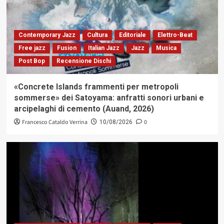
Contemporary Jazz
Cultura
Editoriale
Elettro-Beat
Free jazz
Fusion
Italian Jazz
Jazz
Musica
Post Bop
Recensione Dischi
«Concrete Islands frammenti per metropoli
sommerse» dei Satoyama: anfratti sonori urbani e
arcipelaghi di cemento (Auand, 2026)
Francesco Cataldo Verrina
0
10/08/2026