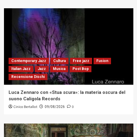
Contemporary Jazz
Cultura
Free jazz
Fusion
Italian Jazz
Jazz
Musica
Post Bop
Recensione Dischi
Luca Zennaro con «Stua scura»: la materia oscura del
suono Caligola Records
Cinico Bertallot
0
09/08/2026