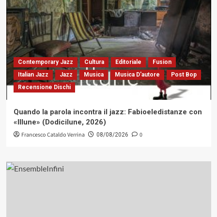
Contemporary Jazz
Cultura
Editoriale
Fusion
Italian Jazz
Jazz
Musica
Musica D'autore
Post Bop
Recensione Dischi
Quando la parola incontra il jazz: Fabioeledistanze con
«Illune» (Dodicilune, 2026)
Francesco Cataldo Verrina
0
08/08/2026