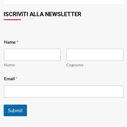
ISCRIVITI ALLA NEWSLETTER
N
Name
*
a
m
e
*
E
Nome
Cognome
m
a
Email
*
i
l
Submit