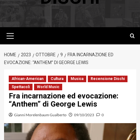
Menu
principale
HOME
2023
OTTOBRE
9
FRA INCARNAZIONE ED
EVOCAZIONE: “ANTHEM” DI GEORGE LEWIS
African-American
Cultura
Musica
Recensione Dischi
Spettacoli
World Music
Fra incarnazione ed evocazione:
“Anthem” di George Lewis
Gianni Morelenbaum Gualberto
09/10/2023
0