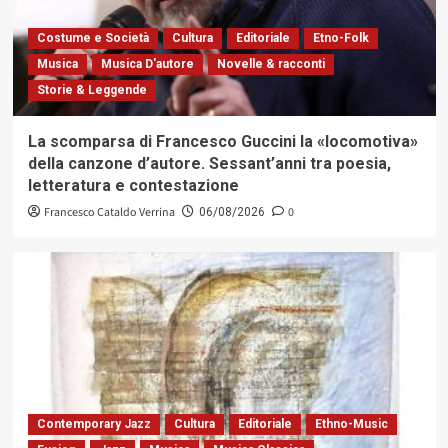
Costume e Società
Cultura
Editoriale
Etno-Folk
Musica
Musica D'autore
Novelle & racconti
Storie & Leggende
La scomparsa di Francesco Guccini la «locomotiva»
della canzone d’autore. Sessant’anni tra poesia,
letteratura e contestazione
Francesco Cataldo Verrina
0
06/08/2026
Contemporary Jazz
Cultura
Editoriale
Ethno-Music