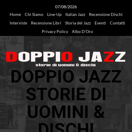
Vai
07/08/2026
al
Home
Chi Siamo
Line-Up
Italian Jazz
Recensione Dischi
contenuto
Interviste
Recensione Libri
Storia del Jazz
Eventi
Contatti
Privacy Policy
Albo D’Oro
DOPPIO JAZZ
STORIE DI
UOMINI &
DISCHI