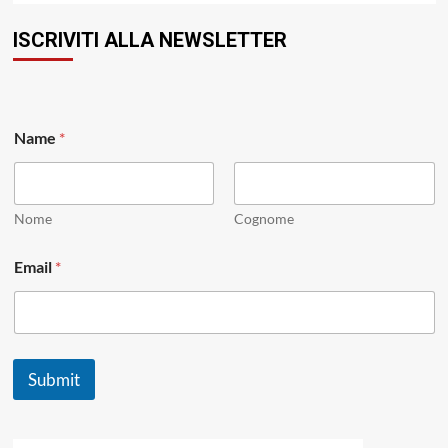
ISCRIVITI ALLA NEWSLETTER
E
Name
*
m
a
i
l
N
Nome
Cognome
a
m
Email
*
e
E
m
a
i
l
Submit