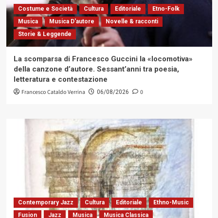
Costume e Società
Cultura
Editoriale
Etno-Folk
Musica
Musica D'autore
Novelle & racconti
Storie & Leggende
La scomparsa di Francesco Guccini la «locomotiva»
della canzone d’autore. Sessant’anni tra poesia,
letteratura e contestazione
Francesco Cataldo Verrina
0
06/08/2026
Contemporary Jazz
Cultura
Editoriale
Ethno-Music
Fusion
Jazz
Musica
Musica Classica