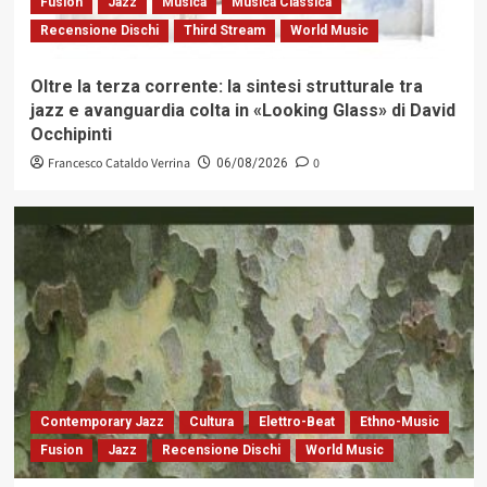
Fusion
Jazz
Musica
Musica Classica
Recensione Dischi
Third Stream
World Music
Oltre la terza corrente: la sintesi strutturale tra
jazz e avanguardia colta in «Looking Glass» di David
Occhipinti
Francesco Cataldo Verrina
0
06/08/2026
Contemporary Jazz
Cultura
Elettro-Beat
Ethno-Music
Fusion
Jazz
Recensione Dischi
World Music