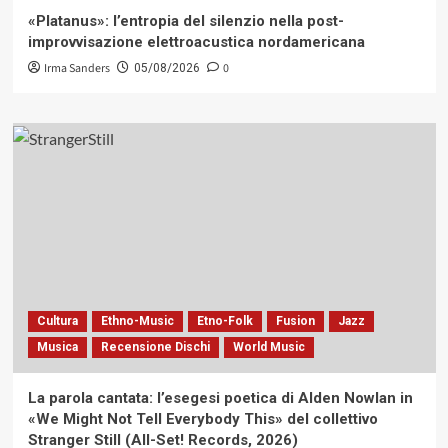
«Platanus»: l’entropia del silenzio nella post-
improvvisazione elettroacustica nordamericana
Irma Sanders
0
05/08/2026
Cultura
Ethno-Music
Etno-Folk
Fusion
Jazz
Musica
Recensione Dischi
World Music
La parola cantata: l’esegesi poetica di Alden Nowlan in
«We Might Not Tell Everybody This» del collettivo
Stranger Still (All-Set! Records, 2026)