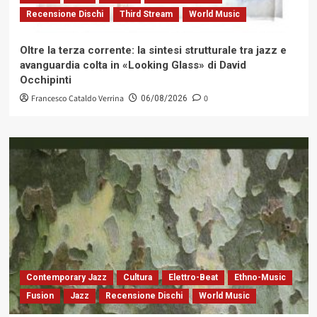
Recensione Dischi
Third Stream
World Music
Oltre la terza corrente: la sintesi strutturale tra jazz e
avanguardia colta in «Looking Glass» di David
Occhipinti
Francesco Cataldo Verrina
0
06/08/2026
Contemporary Jazz
Cultura
Elettro-Beat
Ethno-Music
Fusion
Jazz
Recensione Dischi
World Music